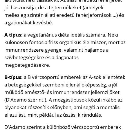
jól hasznosítja, de a tejtermékeket (amelyek
mellesleg szintén állati eredetű fehérjeforrások …) és
a gabonákat kevésbé.
A típus:
a vegetariánus diéta ideális számára. Neki
különösen fontos a friss organikus élelmiszer, mert az
immunrendszere gyenge, valamint hajlamos a
szívbetegségekre és a daganatos
megbetegedésekre.
B-típus
: a B vércsoportú emberek az A-sok ellentétei:
a betegségekkel szembeni ellenállóképesség, a jól
működő emésztő- és immunrendszer jellemzi őket
(D'Adamo szerint.). A mozgástípusok közül inkább az
olyanokat részesítik előnyben, ami segíti a mentális
ellazulást, mint például az úszás, kirándulás.
D'Adamo szerint a különböző vércsoportú emberek