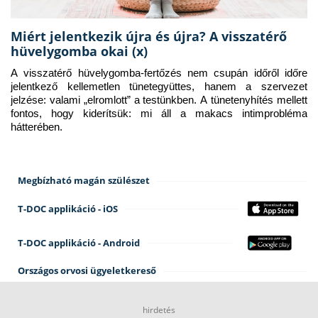
Miért jelentkezik újra és újra? A visszatérő
hüvelygomba okai (x)
A visszatérő hüvelygomba-fertőzés nem csupán időről időre 
jelentkező kellemetlen tünetegyüttes, hanem a szervezet 
jelzése: valami „elromlott” a testünkben. A tünetenyhítés mellett 
fontos, hogy kiderítsük: mi áll a makacs intimprobléma 
hátterében.
Megbízható magán szülészet
T-DOC applikáció - iOS
T-DOC applikáció - Android
Országos orvosi ügyeletkereső
hirdetés