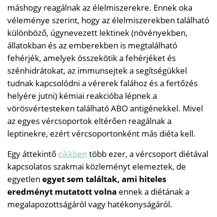
máshogy reagálnak az élelmiszerekre. Ennek oka
véleménye szerint, hogy az élelmiszerekben található
különböző, úgynevezett lektinek (növényekben,
állatokban és az emberekben is megtalálható
fehérjék, amelyek összekötik a fehérjéket és
szénhidrátokat, az immunsejtek a segítségükkel
tudnak kapcsolódni a vérerek falához és a fertőzés
helyére jutni) kémiai reakcióba lépnek a
vörösvértesteken található ABO antigénekkel. Mivel
az egyes vércsoportok eltérően reagálnak a
leptinekre, ezért vércsoportonként más diéta kell.
Egy áttekintő
cikkben
több ezer, a vércsoport diétával
kapcsolatos szakmai közleményt elemeztek, de
egyetlen
egyet sem találtak, ami hiteles
eredményt mutatott volna
ennek a diétának a
megalapozottságáról vagy hatékonyságáról.