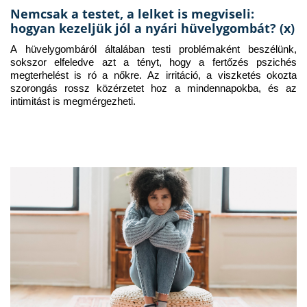
Nemcsak a testet, a lelket is megviseli:
hogyan kezeljük jól a nyári hüvelygombát? (x)
A hüvelygombáról általában testi problémaként beszélünk, 
sokszor elfeledve azt a tényt, hogy a fertőzés pszichés 
megterhelést is ró a nőkre. Az irritáció, a viszketés okozta 
szorongás rossz közérzetet hoz a mindennapokba, és az 
intimitást is megmérgezheti.