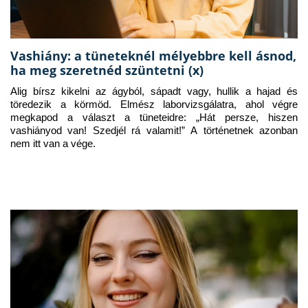
Vashiány: a tüneteknél mélyebbre kell ásnod,
ha meg szeretnéd szüntetni (x)
Alig bírsz kikelni az ágyból, sápadt vagy, hullik a hajad és 
töredezik a körmöd. Elmész laborvizsgálatra, ahol végre 
megkapod a választ a tüneteidre: „Hát persze, hiszen 
vashiányod van! Szedjél rá valamit!” A történetnek azonban 
nem itt van a vége.