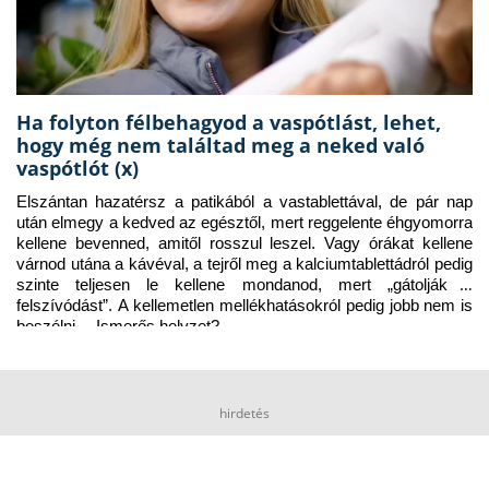
Ha folyton félbehagyod a vaspótlást, lehet,
hogy még nem találtad meg a neked való
vaspótlót (x)
Elszántan hazatérsz a patikából a vastablettával, de pár nap 
után elmegy a kedved az egésztől, mert reggelente éhgyomorra 
kellene bevenned, amitől rosszul leszel. Vagy órákat kellene 
várnod utána a kávéval, a tejről meg a kalciumtablettádról pedig 
szinte teljesen le kellene mondanod, mert „gátolják a 
felszívódást”. A kellemetlen mellékhatásokról pedig jobb nem is 
beszélni… Ismerős helyzet?
hirdetés