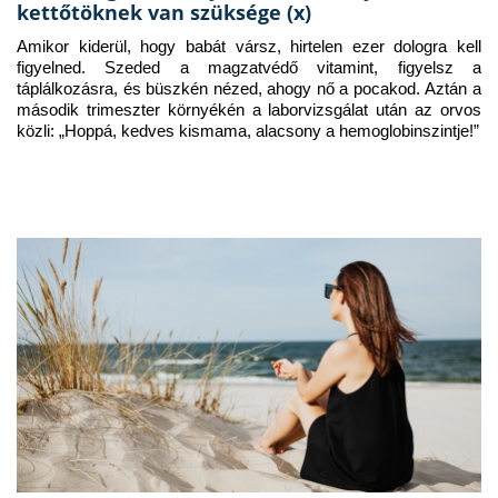
kettőtöknek van szüksége (x)
Amikor kiderül, hogy babát vársz, hirtelen ezer dologra kell 
figyelned. Szeded a magzatvédő vitamint, figyelsz a 
táplálkozásra, és büszkén nézed, ahogy nő a pocakod. Aztán a 
második trimeszter környékén a laborvizsgálat után az orvos 
közli: „Hoppá, kedves kismama, alacsony a hemoglobinszintje!”