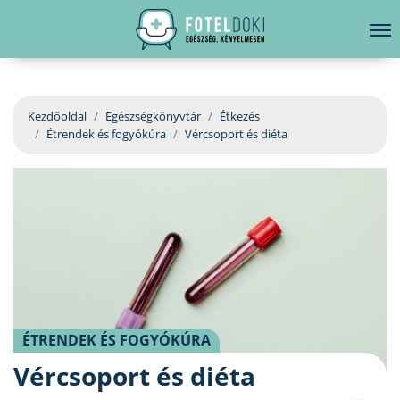
hirdetés
LELKI EGÉSZSÉG
Bejelentkezés
EGÉSZSÉGKÖNYVTÁR
Kezdőoldal
Egészségkönyvtár
Étkezés
Étrendek és fogyókúra
Vércsoport és diéta
BETEGSÉGKALAUZ
ÜGYELETKERESŐ
ORVOS VÁLASZOL
ORVOSKERESŐ
ÉTRENDEK ÉS FOGYÓKÚRA
Vércsoport és diéta