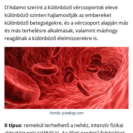
D'Adamo szerint a különböző vércsoportok eleve
különböző szinten hajlamosítják az embereket
különböző betegségekre, és a vércsoport alapján más
és más terhelésre alkalmasak, valamint máshogy
reagálnak a különböző élelmiszerekre is.
Forrás: pixabay.com
0 típus
: remekül terhelhető a nehéz, intenzív fizikai
aktivitást neki találták ki. Az állati eredetű fehérjéket