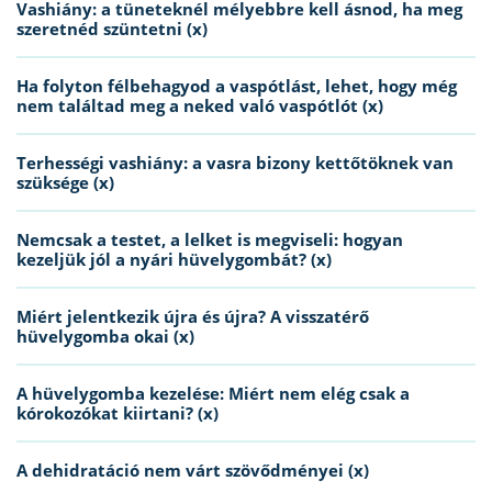
Vashiány: a tüneteknél mélyebbre kell ásnod, ha meg
szeretnéd szüntetni (x)
Ha folyton félbehagyod a vaspótlást, lehet, hogy még
nem találtad meg a neked való vaspótlót (x)
Terhességi vashiány: a vasra bizony kettőtöknek van
szüksége (x)
Nemcsak a testet, a lelket is megviseli: hogyan
kezeljük jól a nyári hüvelygombát? (x)
Miért jelentkezik újra és újra? A visszatérő
hüvelygomba okai (x)
A hüvelygomba kezelése: Miért nem elég csak a
kórokozókat kiirtani? (x)
A dehidratáció nem várt szövődményei (x)