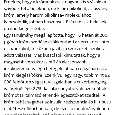
Érdekes, hogy a krómnak csak nagyon kis százaléka
szívódik fel a belekben, de króm-pikolinát, az ásványi
króm, amely három pikolinsav molekulához
kapcsolódik, jobban hasznosul. Ezért teszik bele sok
étrend-kiegészítőbe.
Egy tanulmány megállapította, hogy 16 héten át 200
μg/nap króm szedése csökkentheti a vércukorszintet
és az inzulint, miközben javítja a szervezet inzulinra
adott válaszát. Más kutatások kimutatták, hogy a
magasabb vércukorszintű és alacsonyabb
inzulinérzékenységű betegek jobban reagálhatnak a
króm kiegészítőkre. Ezenkívül egy nagy, több mint 62
000 felnőtten végzett vizsgálatban a cukorbetegség
valószínűsége 27% -kal alacsonyabb volt azoknál, akik
krómot tartalmazó étrend-kiegészítőket szedtek. A
króm tehát segíthet az inzulin rezisztencia és II. típusú
diabétesz elleni harcban, de ezek a tanulmányok nem