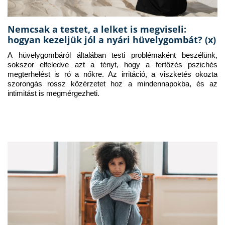
Nemcsak a testet, a lelket is megviseli:
hogyan kezeljük jól a nyári hüvelygombát? (x)
A hüvelygombáról általában testi problémaként beszélünk, 
sokszor elfeledve azt a tényt, hogy a fertőzés pszichés 
megterhelést is ró a nőkre. Az irritáció, a viszketés okozta 
szorongás rossz közérzetet hoz a mindennapokba, és az 
intimitást is megmérgezheti.