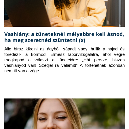
Vashiány: a tüneteknél mélyebbre kell ásnod,
ha meg szeretnéd szüntetni (x)
Alig bírsz kikelni az ágyból, sápadt vagy, hullik a hajad és 
töredezik a körmöd. Elmész laborvizsgálatra, ahol végre 
megkapod a választ a tüneteidre: „Hát persze, hiszen 
vashiányod van! Szedjél rá valamit!” A történetnek azonban 
nem itt van a vége.