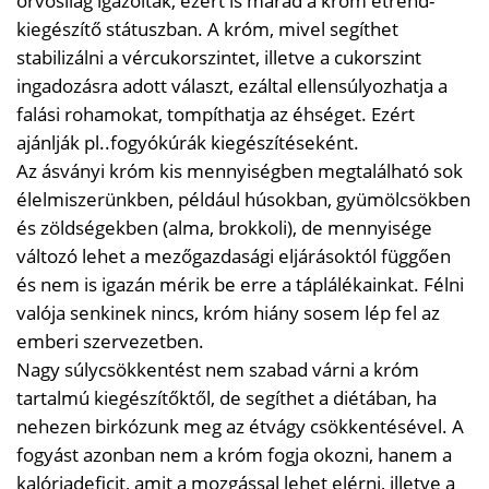
orvosilag igazoltak, ezért is marad a króm étrend-
kiegészítő státuszban. A króm, mivel segíthet
stabilizálni a vércukorszintet, illetve a cukorszint
ingadozásra adott választ, ezáltal ellensúlyozhatja a
falási rohamokat, tompíthatja az éhséget. Ezért
ajánlják pl..fogyókúrák kiegészítéseként.
Az ásványi króm kis mennyiségben megtalálható sok
élelmiszerünkben, például húsokban, gyümölcsökben
és zöldségekben (alma, brokkoli), de mennyisége
változó lehet a mezőgazdasági eljárásoktól függően
és nem is igazán mérik be erre a táplálékainkat. Félni
valója senkinek nincs, króm hiány sosem lép fel az
emberi szervezetben.
Nagy súlycsökkentést nem szabad várni a króm
tartalmú kiegészítőktől, de segíthet a diétában, ha
nehezen birkózunk meg az étvágy csökkentésével. A
fogyást azonban nem a króm fogja okozni, hanem a
kalóriadeficit, amit a mozgással lehet elérni, illetve a