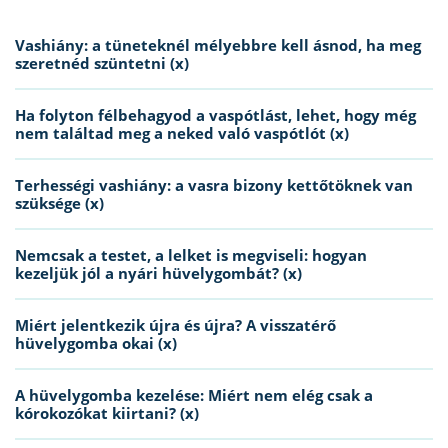
Vashiány: a tüneteknél mélyebbre kell ásnod, ha meg
szeretnéd szüntetni (x)
Ha folyton félbehagyod a vaspótlást, lehet, hogy még
nem találtad meg a neked való vaspótlót (x)
Terhességi vashiány: a vasra bizony kettőtöknek van
szüksége (x)
Nemcsak a testet, a lelket is megviseli: hogyan
kezeljük jól a nyári hüvelygombát? (x)
Miért jelentkezik újra és újra? A visszatérő
hüvelygomba okai (x)
A hüvelygomba kezelése: Miért nem elég csak a
kórokozókat kiirtani? (x)