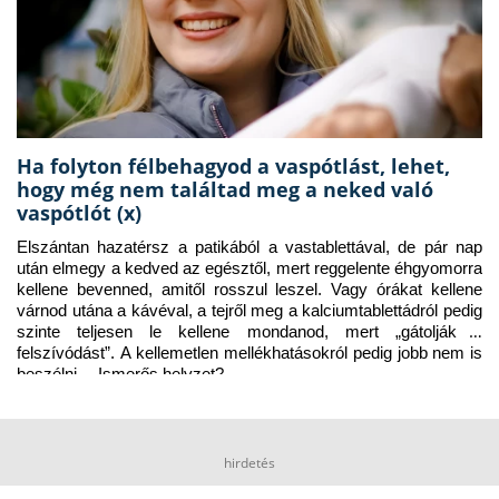
Ha folyton félbehagyod a vaspótlást, lehet,
hogy még nem találtad meg a neked való
vaspótlót (x)
Elszántan hazatérsz a patikából a vastablettával, de pár nap 
után elmegy a kedved az egésztől, mert reggelente éhgyomorra 
kellene bevenned, amitől rosszul leszel. Vagy órákat kellene 
várnod utána a kávéval, a tejről meg a kalciumtablettádról pedig 
szinte teljesen le kellene mondanod, mert „gátolják a 
felszívódást”. A kellemetlen mellékhatásokról pedig jobb nem is 
beszélni… Ismerős helyzet?
hirdetés