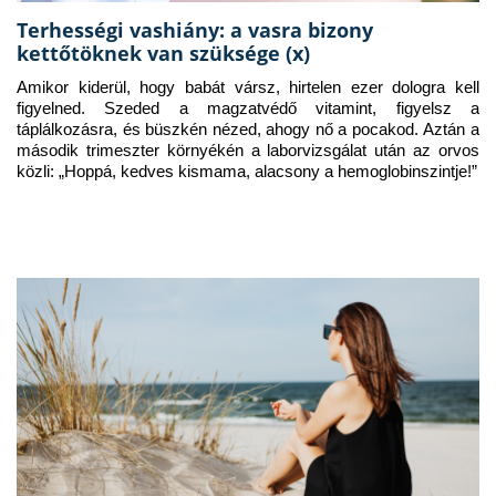
Terhességi vashiány: a vasra bizony
kettőtöknek van szüksége (x)
Amikor kiderül, hogy babát vársz, hirtelen ezer dologra kell 
figyelned. Szeded a magzatvédő vitamint, figyelsz a 
táplálkozásra, és büszkén nézed, ahogy nő a pocakod. Aztán a 
második trimeszter környékén a laborvizsgálat után az orvos 
közli: „Hoppá, kedves kismama, alacsony a hemoglobinszintje!”