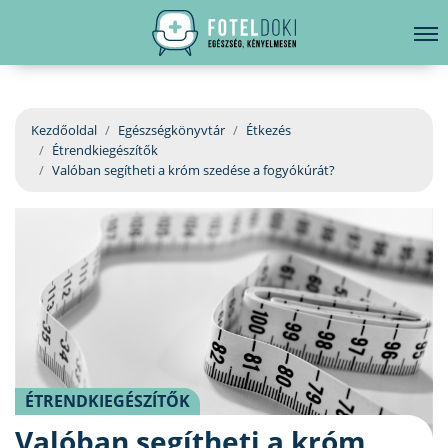
hirdetés
LELKI EGÉSZSÉG
Bejelentkezés
EGÉSZSÉGKÖNYVTÁR
Kezdőoldal
Egészségkönyvtár
Étkezés
Étrendkiegészítők
BETEGSÉGKALAUZ
Valóban segítheti a króm szedése a fogyókúrát?
ÜGYELETKERESŐ
ORVOS VÁLASZOL
ORVOSKERESŐ
ÉTRENDKIEGÉSZÍTŐK
Valóban segítheti a króm