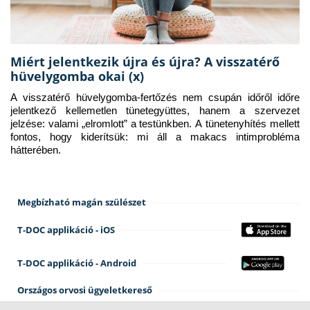
Miért jelentkezik újra és újra? A visszatérő
hüvelygomba okai (x)
A visszatérő hüvelygomba-fertőzés nem csupán időről időre 
jelentkező kellemetlen tünetegyüttes, hanem a szervezet 
jelzése: valami „elromlott” a testünkben. A tünetenyhítés mellett 
fontos, hogy kiderítsük: mi áll a makacs intimprobléma 
hátterében.
Megbízható magán szülészet
T-DOC applikáció - iOS
T-DOC applikáció - Android
Országos orvosi ügyeletkereső