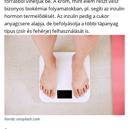
forrásból vihetjük be. A króm, mint elem részt vesz
bizonyos biokémiai folyamatokban, pl. segíti az inzulin
hormon termelődését. Az inzulin pedig a cukor
anyagcsere alapja, de befolyásolja a többi tápanyag
típus (zsír és fehérje) felhasználását is.
Forrás: unsplash.com