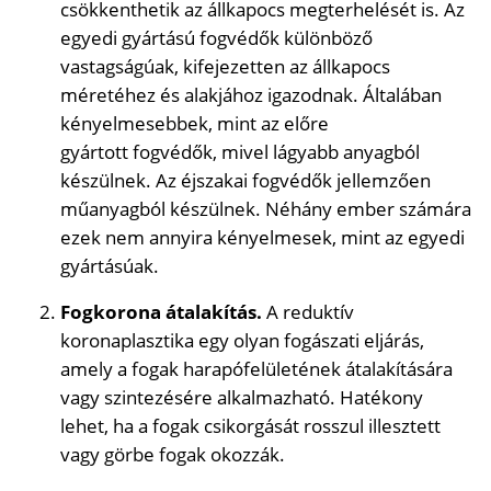
csökkenthetik az állkapocs megterhelését is. Az
egyedi gyártású fogvédők különböző
vastagságúak, kifejezetten az állkapocs
méretéhez és alakjához igazodnak. Általában
kényelmesebbek, mint az előre
gyártott fogvédők, mivel lágyabb anyagból
készülnek. Az éjszakai fogvédők jellemzően
műanyagból készülnek. Néhány ember számára
ezek nem annyira kényelmesek, mint az egyedi
gyártásúak.
Fogkorona átalakítás.
A reduktív
koronaplasztika egy olyan fogászati ​​eljárás,
amely a fogak harapófelületének átalakítására
vagy szintezésére alkalmazható. Hatékony
lehet, ha a fogak csikorgását rosszul illesztett
vagy görbe fogak okozzák.