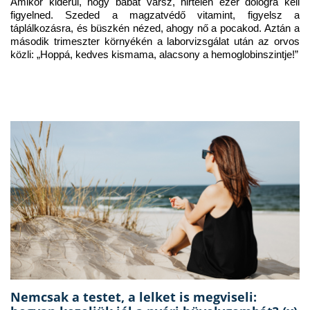
Amikor kiderül, hogy babát vársz, hirtelen ezer dologra kell 
figyelned. Szeded a magzatvédő vitamint, figyelsz a 
táplálkozásra, és büszkén nézed, ahogy nő a pocakod. Aztán a 
második trimeszter környékén a laborvizsgálat után az orvos 
közli: „Hoppá, kedves kismama, alacsony a hemoglobinszintje!”
Nemcsak a testet, a lelket is megviseli: