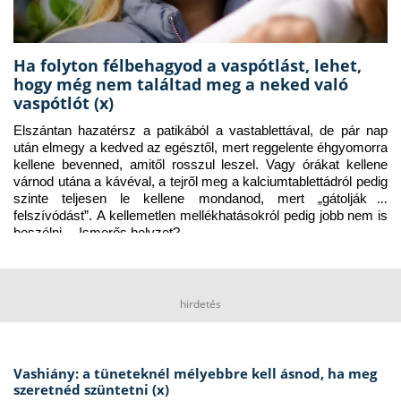
Ha folyton félbehagyod a vaspótlást, lehet,
hogy még nem találtad meg a neked való
vaspótlót (x)
Elszántan hazatérsz a patikából a vastablettával, de pár nap 
után elmegy a kedved az egésztől, mert reggelente éhgyomorra 
kellene bevenned, amitől rosszul leszel. Vagy órákat kellene 
várnod utána a kávéval, a tejről meg a kalciumtablettádról pedig 
szinte teljesen le kellene mondanod, mert „gátolják a 
felszívódást”. A kellemetlen mellékhatásokról pedig jobb nem is 
beszélni… Ismerős helyzet?
hirdetés
Vashiány: a tüneteknél mélyebbre kell ásnod, ha meg
szeretnéd szüntetni (x)