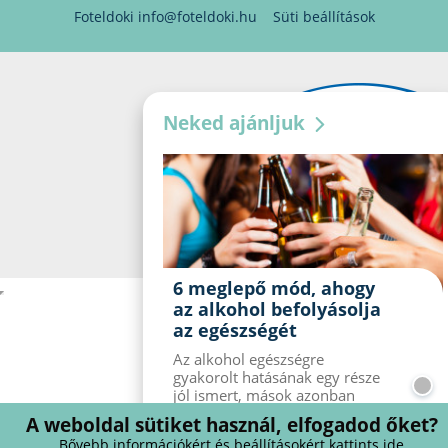
Foteldoki
info@foteldoki.hu
Süti beállítások
Neked ajánljuk
6 meglepő mód, ahogy
az alkohol befolyásolja
az egészségét
Az alkohol egészségre
gyakorolt ​​hatásának egy része
jól ismert, mások azonban
meglepők lehetnek. Van hat
A weboldal sütiket használ, elfogadod őket?
kevésbé ismert hatás, amelyet
Bővebb információkért és beállításokért kattints ide