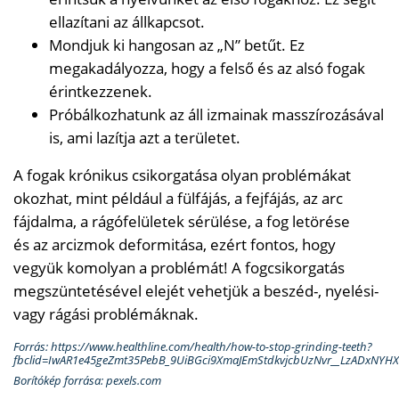
ellazítani az állkapcsot.
Mondjuk ki hangosan az „N” betűt. Ez
megakadályozza, hogy a felső és az alsó fogak
érintkezzenek.
Próbálkozhatunk az áll izmainak masszírozásával
is, ami lazítja azt a területet.
A fogak krónikus csikorgatása olyan problémákat
okozhat, mint például a fülfájás, a fejfájás, az arc
fájdalma, a rágófelületek sérülése, a fog letörése
és az arcizmok deformitása, ezért fontos, hogy
vegyük komolyan a problémát! A fogcsikorgatás
megszüntetésével elejét vehetjük a beszéd-, nyelési-
vagy rágási problémáknak.
Forrás: https://www.healthline.com/health/how-to-stop-grinding-teeth?
fbclid=IwAR1e45geZmt35PebB_9UiBGci9XmaJEmStdkvjcbUzNvr__LzADxNYHX
Borítókép forrása: pexels.com