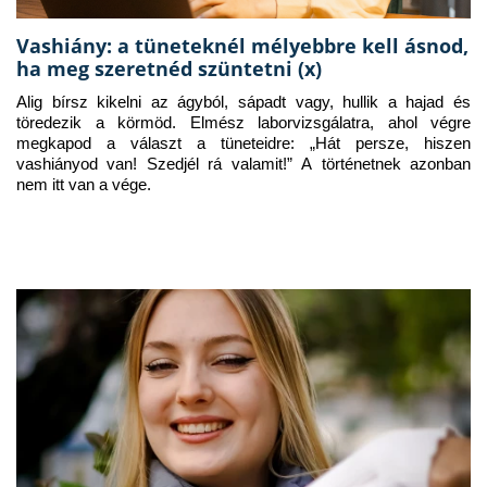
Vashiány: a tüneteknél mélyebbre kell ásnod,
ha meg szeretnéd szüntetni (x)
Alig bírsz kikelni az ágyból, sápadt vagy, hullik a hajad és 
töredezik a körmöd. Elmész laborvizsgálatra, ahol végre 
megkapod a választ a tüneteidre: „Hát persze, hiszen 
vashiányod van! Szedjél rá valamit!” A történetnek azonban 
nem itt van a vége.