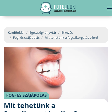
hirdetés
LELKI EGÉSZSÉG
Bejelentkezés
EGÉSZSÉGKÖNYVTÁR
Kezdőoldal
Egészségkönyvtár
Étkezés
Fog- és szájápolás
Mit tehetünk a fogcsikorgatás ellen?
BETEGSÉGKALAUZ
ÜGYELETKERESŐ
ORVOS VÁLASZOL
ORVOSKERESŐ
FOG- ÉS SZÁJÁPOLÁS
Mit tehetünk a