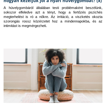
hogyan kezeljük jól a nyári hüvelygombát? (x)
A hüvelygombáról általában testi problémaként beszélünk, 
sokszor elfeledve azt a tényt, hogy a fertőzés pszichés 
megterhelést is ró a nőkre. Az irritáció, a viszketés okozta 
szorongás rossz közérzetet hoz a mindennapokba, és az 
intimitást is megmérgezheti.