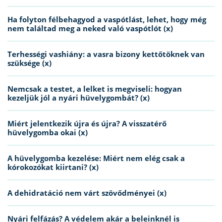
Ha folyton félbehagyod a vaspótlást, lehet, hogy még
nem találtad meg a neked való vaspótlót (x)
Terhességi vashiány: a vasra bizony kettőtöknek van
szüksége (x)
Nemcsak a testet, a lelket is megviseli: hogyan
kezeljük jól a nyári hüvelygombát? (x)
Miért jelentkezik újra és újra? A visszatérő
hüvelygomba okai (x)
A hüvelygomba kezelése: Miért nem elég csak a
kórokozókat kiirtani? (x)
A dehidratáció nem várt szövődményei (x)
Nyári felfázás? A védelem akár a beleinknél is