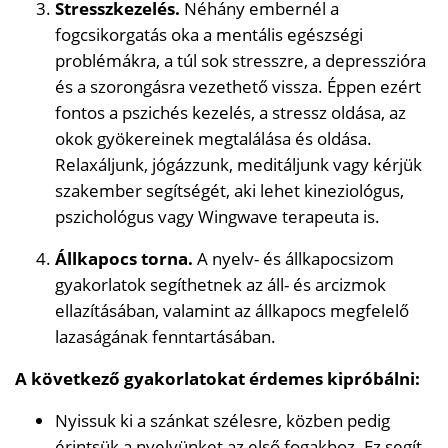
Stresszkezelés.
Néhány embernél a
fogcsikorgatás oka a mentális egészségi
problémákra, a túl sok stresszre, a depresszióra
és a szorongásra vezethető vissza. Éppen ezért
fontos a pszichés kezelés, a stressz oldása, az
okok gyökereinek megtalálása és oldása.
Relaxáljunk, jógázzunk, meditáljunk vagy kérjük
szakember segítségét, aki lehet kineziológus,
pszichológus vagy Wingwave terapeuta is.
Állkapocs torna.
A nyelv- és állkapocsizom
gyakorlatok segíthetnek az áll- és arcizmok
ellazításában, valamint az állkapocs megfelelő
lazaságának fenntartásában.
A következő gyakorlatokat érdemes kipróbálni:
Nyissuk ki a szánkat szélesre, közben pedig
érintsük a nyelvünket az első fogakhoz. Ez segít