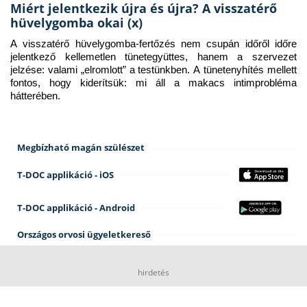
Miért jelentkezik újra és újra? A visszatérő
hüvelygomba okai (x)
A visszatérő hüvelygomba-fertőzés nem csupán időről időre 
jelentkező kellemetlen tünetegyüttes, hanem a szervezet 
jelzése: valami „elromlott” a testünkben. A tünetenyhítés mellett 
fontos, hogy kiderítsük: mi áll a makacs intimprobléma 
hátterében.
Megbízható magán szülészet
T-DOC applikáció - iOS
T-DOC applikáció - Android
Országos orvosi ügyeletkereső
hirdetés