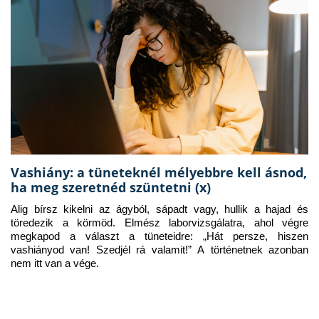
Vashiány: a tüneteknél mélyebbre kell ásnod,
ha meg szeretnéd szüntetni (x)
Alig bírsz kikelni az ágyból, sápadt vagy, hullik a hajad és 
töredezik a körmöd. Elmész laborvizsgálatra, ahol végre 
megkapod a választ a tüneteidre: „Hát persze, hiszen 
vashiányod van! Szedjél rá valamit!” A történetnek azonban 
nem itt van a vége.