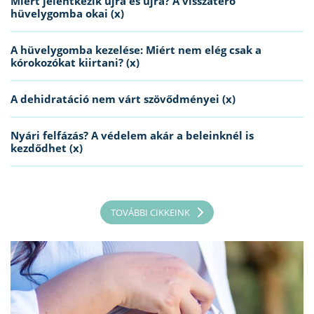
Miért jelentkezik újra és újra? A visszatérő
hüvelygomba okai (x)
A hüvelygomba kezelése: Miért nem elég csak a
kórokozókat kiirtani? (x)
A dehidratáció nem várt szövődményei (x)
Nyári felfázás? A védelem akár a beleinknél is
kezdődhet (x)
TOVÁBBI CIKKEINK