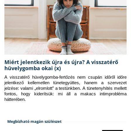
Miért jelentkezik újra és újra? A visszatérő
hüvelygomba okai (x)
A visszatérő hüvelygomba-fertőzés nem csupán időről időre 
jelentkező kellemetlen tünetegyüttes, hanem a szervezet 
jelzése: valami „elromlott” a testünkben. A tünetenyhítés mellett 
fontos, hogy kiderítsük: mi áll a makacs intimprobléma 
hátterében.
Megbízható magán szülészet