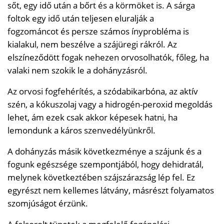
sőt, egy idő után a bőrt és a körmöket is. A sárga
foltok egy idő után teljesen eluralják a
fogzománcot és persze számos ínyprobléma is
kialakul, nem beszélve a szájüregi rákról. Az
elszíneződött fogak nehezen orvosolhatók, főleg, ha
valaki nem szokik le a dohányzásról.
Az orvosi fogfehérítés, a szódabikarbóna, az aktív
szén, a kókuszolaj vagy a hidrogén-peroxid megoldás
lehet, ám ezek csak akkor képesek hatni, ha
lemondunk a káros szenvedélyünkről.
A dohányzás másik következménye a szájunk és a
fogunk egészsége szempontjából, hogy dehidratál,
melynek következtében szájszárazság lép fel. Ez
egyrészt nem kellemes látvány, másrészt folyamatos
szomjúságot érzünk.