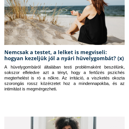
Nemcsak a testet, a lelket is megviseli:
hogyan kezeljük jól a nyári hüvelygombát? (x)
A hüvelygombáról általában testi problémaként beszélünk, 
sokszor elfeledve azt a tényt, hogy a fertőzés pszichés 
megterhelést is ró a nőkre. Az irritáció, a viszketés okozta 
szorongás rossz közérzetet hoz a mindennapokba, és az 
intimitást is megmérgezheti.