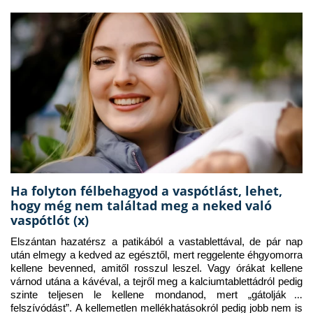
Ha folyton félbehagyod a vaspótlást, lehet,
hogy még nem találtad meg a neked való
vaspótlót (x)
Elszántan hazatérsz a patikából a vastablettával, de pár nap 
után elmegy a kedved az egésztől, mert reggelente éhgyomorra 
kellene bevenned, amitől rosszul leszel. Vagy órákat kellene 
várnod utána a kávéval, a tejről meg a kalciumtablettádról pedig 
szinte teljesen le kellene mondanod, mert „gátolják a 
felszívódást”. A kellemetlen mellékhatásokról pedig jobb nem is 