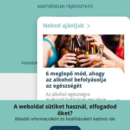
ADATVÉDELMI TÁJÉKOZTATÓ
IMPRESSZUM
Neked ajánljuk
MÉDIAAJÁNLAT
PARTNEREINK
KAPCSOLAT
Foteldoki
info@foteldoki.hu
Süti beállítások
6 meglepő mód, ahogy
az alkohol befolyásolja
az egészségét
Az alkohol egészségre
gyakorolt ​​hatásának egy része
jól ismert, mások azonban
A weboldal sütiket használ, elfogadod
meglepők lehetnek. Van hat
őket?
kevésbé ismert hatás, amelyet
Bővebb információkért és beállításokért kattints ide
az alkohol gyakorol a
szervezetre.