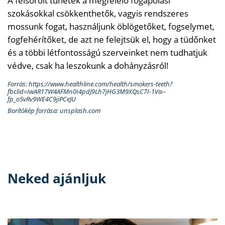
A felsorolt tünetek a megfelelő fogápolási
szokásokkal csökkenthetők, vagyis rendszeres
mossunk fogat, használjunk öblögetőket, fogselymet,
fogfehérítőket, de azt ne felejtsük el, hogy a tüdőnket
és a többi létfontosságú szerveinket nem tudhatjuk
védve, csak ha leszokunk a dohányzásról!
Forrás: https://www.healthline.com/health/smokers-teeth?
fbclid=IwAR17W4AFMn0I4pdJ9Lh7jHG3M9XQsC7I-1Va--
fp_o5vRv9WE4C9jiPCeJU
Borítókép forrása: unsplash.com
Neked ajánljuk