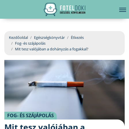
hirdetés
LELKI EGÉSZSÉG
Bejelentkezés
EGÉSZSÉGKÖNYVTÁR
Kezdőoldal
Egészségkönyvtár
Étkezés
Fog- és szájápolás
BETEGSÉGKALAUZ
Mit tesz valójában a dohányzás a fogakkal?
ÜGYELETKERESŐ
ORVOS VÁLASZOL
ORVOSKERESŐ
FOG- ÉS SZÁJÁPOLÁS
Mit tesz valójában a