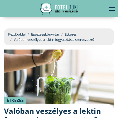
hirdetés
LELKI EGÉSZSÉG
Bejelentkezés
EGÉSZSÉGKÖNYVTÁR
Kezdőoldal
Egészségkönyvtár
Étkezés
Valóban veszélyes a lektin fogyasztás a szervezetre?
BETEGSÉGKALAUZ
ÜGYELETKERESŐ
ORVOS VÁLASZOL
ORVOSKERESŐ
ÉTKEZÉS
Valóban veszélyes a lektin