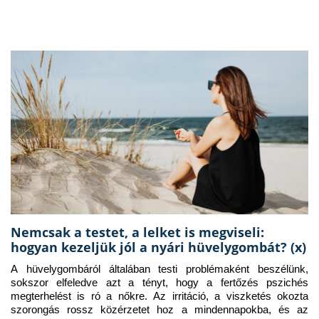
Nemcsak a testet, a lelket is megviseli:
hogyan kezeljük jól a nyári hüvelygombát? (x)
A hüvelygombáról általában testi problémaként beszélünk, 
sokszor elfeledve azt a tényt, hogy a fertőzés pszichés 
megterhelést is ró a nőkre. Az irritáció, a viszketés okozta 
szorongás rossz közérzetet hoz a mindennapokba, és az 