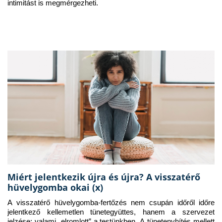
intimitást is megmérgezheti.
Miért jelentkezik újra és újra? A visszatérő
hüvelygomba okai (x)
A visszatérő hüvelygomba-fertőzés nem csupán időről időre 
jelentkező kellemetlen tünetegyüttes, hanem a szervezet 
jelzése: valami „elromlott” a testünkben. A tünetenyhítés mellett 