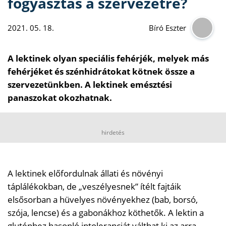
fogyasztás a szervezetre?
2021. 05. 18.
Bíró Eszter
A lektinek olyan speciális fehérjék, melyek más
fehérjéket és szénhidrátokat kötnek össze a
szervezetünkben. A lektinek emésztési
panaszokat okozhatnak.
hirdetés
A lektinek előfordulnak állati és növényi
táplálékokban, de „veszélyesnek” ítélt fajtáik
elsősorban a hüvelyes növényekhez (bab, borsó,
szója, lencse) és a gabonákhoz köthetők. A lektin a
gluténhez hasonló intoleranciát válthat ki az arra