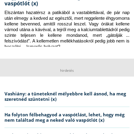
vaspótlót (x)
Elszántan hazatérsz a patikából a vastablettával, de pár nap 
után elmegy a kedved az egésztől, mert reggelente éhgyomorra 
kellene bevenned, amitől rosszul leszel. Vagy órákat kellene 
várnod utána a kávéval, a tejről meg a kalciumtablettádról pedig 
szinte teljesen le kellene mondanod, mert „gátolják a 
felszívódást”. A kellemetlen mellékhatásokról pedig jobb nem is 
beszélni… Ismerős helyzet?
hirdetés
Vashiány: a tüneteknél mélyebbre kell ásnod, ha meg
szeretnéd szüntetni (x)
Ha folyton félbehagyod a vaspótlást, lehet, hogy még
nem találtad meg a neked való vaspótlót (x)