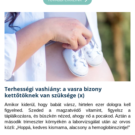
Terhességi vashiány: a vasra bizony
kettőtöknek van szüksége (x)
Amikor kiderül, hogy babát vársz, hirtelen ezer dologra kell 
figyelned. Szeded a magzatvédő vitamint, figyelsz a 
táplálkozásra, és büszkén nézed, ahogy nő a pocakod. Aztán a 
második trimeszter környékén a laborvizsgálat után az orvos 
közli: „Hoppá, kedves kismama, alacsony a hemoglobinszintje!”