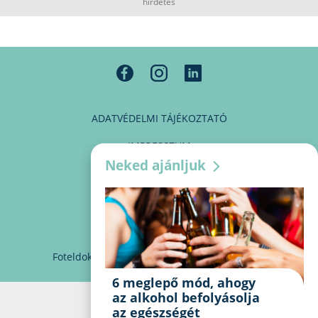
hirdetés
ADATVÉDELMI TÁJÉKOZTATÓ
IMPRESSZUM
Neked ajánljuk
MÉDIAAJÁNLAT
PARTNEREINK
KAPCSOLAT
Foteldoki
info@foteldoki.hu
Süti beállítások
6 meglepő mód, ahogy
az alkohol befolyásolja
az egészségét