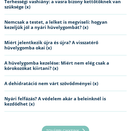
Terhességi vashiány: a vasra bizony kettőtöknek van
szüksége (x)
Nemcsak a testet, a lelket is megviseli: hogyan
kezeljük jól a nyári hüvelygombát? (x)
Miért jelentkezik újra és újra? A visszatérő
hüvelygomba okai (x)
A hüvelygomba kezelése: Miért nem elég csak a
kórokozókat kiirtani? (x)
A dehidratáció nem várt szövődményei (x)
Nyári felfázás? A védelem akár a beleinknél is
kezdődhet (x)
TOVÁBBI CIKKEINK