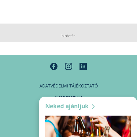
hirdetés
ADATVÉDELMI TÁJÉKOZTATÓ
IMPRESSZUM
Neked ajánljuk
MÉDIAAJÁNLAT
PARTNEREINK
KAPCSOLAT