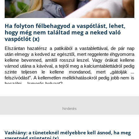
Ha folyton félbehagyod a vaspótlást, lehet,
hogy még nem találtad meg a neked való
vaspótlót (x)
Elszántan hazatérsz a patikából a vastablettával, de pár nap 
után elmegy a kedved az egésztől, mert reggelente éhgyomorra 
kellene bevenned, amitől rosszul leszel. Vagy órákat kellene 
várnod utána a kávéval, a tejről meg a kalciumtablettádról pedig 
szinte teljesen le kellene mondanod, mert „gátolják a 
felszívódást”. A kellemetlen mellékhatásokról pedig jobb nem is 
beszélni… Ismerős helyzet?
hirdetés
Vashiány: a tüneteknél mélyebbre kell ásnod, ha meg
szeretnéd szüntetni (x)