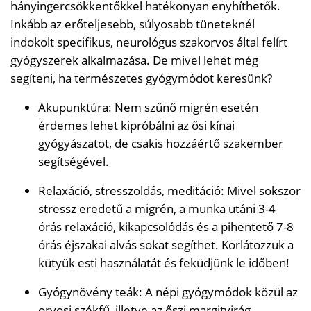
hányingercsökkentőkkel hatékonyan enyhíthetők.
Inkább az erőteljesebb, súlyosabb tüneteknél
indokolt specifikus, neurológus szakorvos által felírt
gyógyszerek alkalmazása. De mivel lehet még
segíteni, ha természetes gyógymódot keresünk?
Akupunktúra: Nem szűnő migrén esetén
érdemes lehet kipróbálni az ősi kínai
gyógyászatot, de csakis hozzáértő szakember
segítségével.
Relaxáció, stresszoldás, meditáció: Mivel sokszor
stressz eredetű a migrén, a munka utáni 3-4
órás relaxáció, kikapcsolódás és a pihentető 7-8
órás éjszakai alvás sokat segíthet. Korlátozzuk a
kütyük esti használatát és feküdjünk le időben!
Gyógynövény teák: A népi gyógymódok közül az
orvosi székfű, illetve az őszi margitvirág