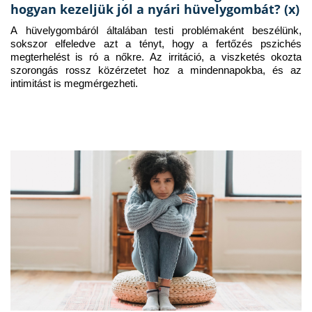
hogyan kezeljük jól a nyári hüvelygombát? (x)
A hüvelygombáról általában testi problémaként beszélünk, 
sokszor elfeledve azt a tényt, hogy a fertőzés pszichés 
megterhelést is ró a nőkre. Az irritáció, a viszketés okozta 
szorongás rossz közérzetet hoz a mindennapokba, és az 
intimitást is megmérgezheti.