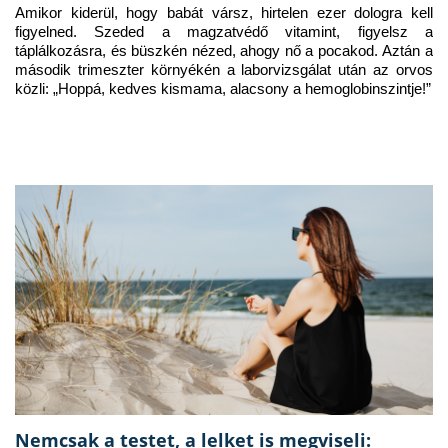
Amikor kiderül, hogy babát vársz, hirtelen ezer dologra kell 
figyelned. Szeded a magzatvédő vitamint, figyelsz a 
táplálkozásra, és büszkén nézed, ahogy nő a pocakod. Aztán a 
második trimeszter környékén a laborvizsgálat után az orvos 
közli: „Hoppá, kedves kismama, alacsony a hemoglobinszintje!”
Nemcsak a testet, a lelket is megviseli: