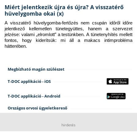
Miért jelentkezik újra és újra? A visszatérő
hüvelygomba okai (x)
A visszatérő hüvelygomba-fertőzés nem csupán időről időre 
jelentkező kellemetlen tünetegyüttes, hanem a szervezet 
jelzése: valami „elromlott” a testünkben. A tünetenyhítés mellett 
fontos, hogy kiderítsük: mi áll a makacs intimprobléma 
hátterében.
Megbízható magán szülészet
T-DOC applikáció - iOS
T-DOC applikáció - Android
Országos orvosi ügyeletkereső
hirdetés