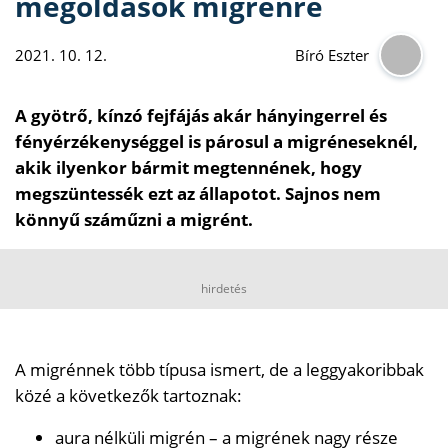
megoldások migrénre
2021. 10. 12.
Bíró Eszter
A gyötrő, kínzó fejfájás akár hányingerrel és
fényérzékenységgel is párosul a migréneseknél,
akik ilyenkor bármit megtennének, hogy
megszüntessék ezt az állapotot. Sajnos nem
könnyű száműzni a migrént.
hirdetés
A migrénnek több típusa ismert, de a leggyakoribbak
közé a következők tartoznak:
aura nélküli migrén – a migrének nagy része