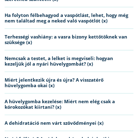
Ha folyton félbehagyod a vaspótlást, lehet, hogy még
nem találtad meg a neked való vaspótlót (x)
Terhességi vashiány: a vasra bizony kettőtöknek van
szüksége (x)
Nemcsak a testet, a lelket is megviseli: hogyan
kezeljük jól a nyári hüvelygombát? (x)
Miért jelentkezik újra és újra? A visszatérő
hüvelygomba okai (x)
A hüvelygomba kezelése: Miért nem elég csak a
kórokozókat kiirtani? (x)
A dehidratáció nem várt szövődményei (x)