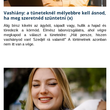
Vashiány: a tüneteknél mélyebbre kell ásnod,
ha meg szeretnéd szüntetni (x)
Alig bírsz kikelni az ágyból, sápadt vagy, hullik a hajad és 
töredezik a körmöd. Elmész laborvizsgálatra, ahol végre 
megkapod a választ a tüneteidre: „Hát persze, hiszen 
vashiányod van! Szedjél rá valamit!” A történetnek azonban 
nem itt van a vége.