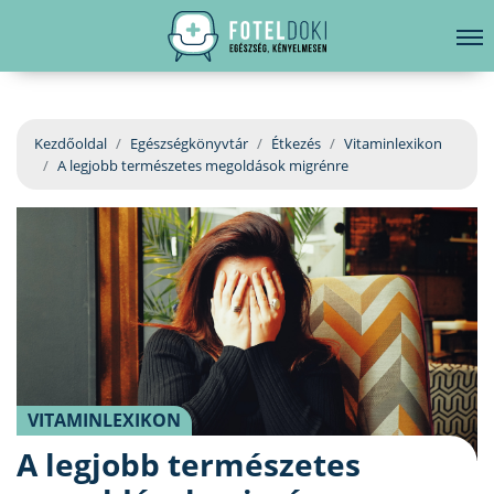
hirdetés
LELKI EGÉSZSÉG
Bejelentkezés
EGÉSZSÉGKÖNYVTÁR
Kezdőoldal
Egészségkönyvtár
Étkezés
Vitaminlexikon
A legjobb természetes megoldások migrénre
BETEGSÉGKALAUZ
ÜGYELETKERESŐ
ORVOS VÁLASZOL
ORVOSKERESŐ
VITAMINLEXIKON
A legjobb természetes