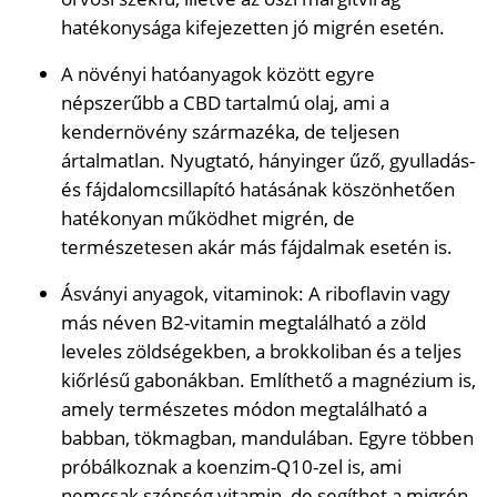
hatékonysága kifejezetten jó migrén esetén.
A növényi hatóanyagok között egyre
népszerűbb a CBD tartalmú olaj, ami a
kendernövény származéka, de teljesen
ártalmatlan. Nyugtató, hányinger űző, gyulladás-
és fájdalomcsillapító hatásának köszönhetően
hatékonyan működhet migrén, de
természetesen akár más fájdalmak esetén is.
Ásványi anyagok, vitaminok: A riboflavin vagy
más néven B2-vitamin megtalálható a zöld
leveles zöldségekben, a brokkoliban és a teljes
kiőrlésű gabonákban. Említhető a magnézium is,
amely természetes módon megtalálható a
babban, tökmagban, mandulában. Egyre többen
próbálkoznak a koenzim-Q10-zel is, ami
nemcsak szépség vitamin, de segíthet a migrén