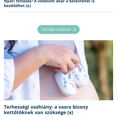
Nyári felfázás? A védelem akár a beleinknél is
kezdődhet (x)
TOVÁBBI CIKKEINK
Terhességi vashiány: a vasra bizony
kettőtöknek van szüksége (x)