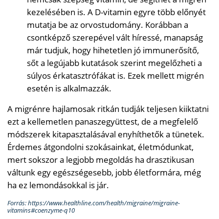
kezelésében is. A D-vitamin egyre több előnyét
mutatja be az orvostudomány. Korábban a
csontképző szerepével vált híressé, manapság
már tudjuk, hogy hihetetlen jó immunerősítő,
sőt a legújabb kutatások szerint megelőzheti a
súlyos érkatasztrófákat is. Ezek mellett migrén
esetén is alkalmazzák.
A migrénre hajlamosak ritkán tudják teljesen kiiktatni
ezt a kellemetlen panaszegyüttest, de a megfelelő
módszerek kitapasztalásával enyhíthetők a tünetek.
Érdemes átgondolni szokásainkat, életmódunkat,
mert sokszor a legjobb megoldás ha drasztikusan
váltunk egy egészségesebb, jobb életformára, még
ha ez lemondásokkal is jár.
Forrás: https://www.healthline.com/health/migraine/migraine-
vitamins#coenzyme-q10