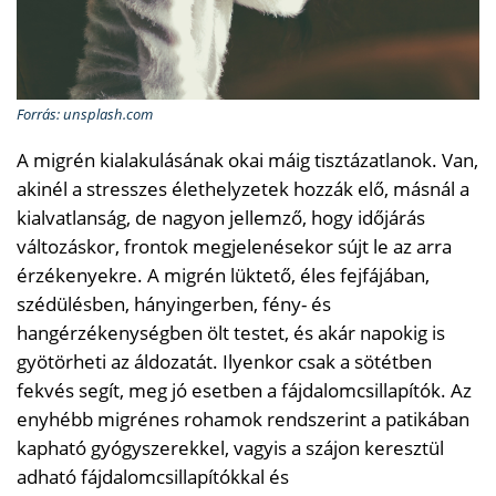
Forrás: unsplash.com
A migrén kialakulásának okai máig tisztázatlanok. Van,
akinél a stresszes élethelyzetek hozzák elő, másnál a
kialvatlanság, de nagyon jellemző, hogy időjárás
változáskor, frontok megjelenésekor sújt le az arra
érzékenyekre. A migrén lüktető, éles fejfájában,
szédülésben, hányingerben, fény- és
hangérzékenységben ölt testet, és akár napokig is
gyötörheti az áldozatát. Ilyenkor csak a sötétben
fekvés segít, meg jó esetben a fájdalomcsillapítók. Az
enyhébb migrénes rohamok rendszerint a patikában
kapható gyógyszerekkel, vagyis a szájon keresztül
adható fájdalomcsillapítókkal és