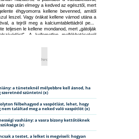
pár nap után elmegy a kedved az egésztől, mert 
gelente éhgyomorra kellene bevenned, amitől 
szul leszel. Vagy órákat kellene várnod utána a 
éval, a tejről meg a kalciumtablettádról pedig 
nte teljesen le kellene mondanod, mert „gátolják 
elszívódást”. A kellemetlen mellékhatásokról 
ig jobb nem is beszélni… Ismerős helyzet?
hirdetés
hiány: a tüneteknél mélyebbre kell ásnod, ha
 szeretnéd szüntetni (x)
folyton félbehagyod a vaspótlást, lehet, hogy
 nem találtad meg a neked való vaspótlót (x)
hességi vashiány: a vasra bizony kettőtöknek
 szüksége (x)
csak a testet, a lelket is megviseli: hogyan