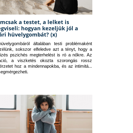
mcsak a testet, a lelket is
gviseli: hogyan kezeljük jól a
ári hüvelygombát? (x)
üvelygombáról általában testi problémaként 
zélünk, sokszor elfeledve azt a tényt, hogy a 
tőzés pszichés megterhelést is ró a nőkre. Az 
itáció, a viszketés okozta szorongás rossz 
érzetet hoz a mindennapokba, és az intimitást 
megmérgezheti.