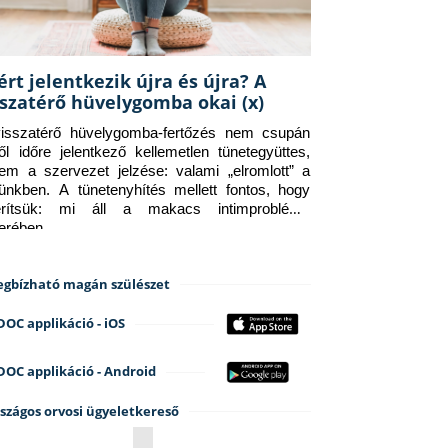
ért jelentkezik újra és újra? A
sszatérő hüvelygomba okai (x)
isszatérő hüvelygomba-fertőzés nem csupán 
ről időre jelentkező kellemetlen tünetegyüttes, 
em a szervezet jelzése: valami „elromlott” a 
tünkben. A tünetenyhítés mellett fontos, hogy 
erítsük: mi áll a makacs intimprobléma 
terében.
gbízható magán szülészet
DOC applikáció - iOS
DOC applikáció - Android
szágos orvosi ügyeletkereső