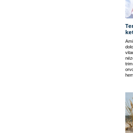
Te
ke
Ami
dol
vit
néz
tri
orv
hem