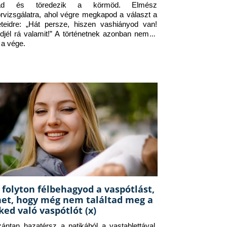
jad és töredezik a körmöd. Elmész 
orvizsgálatra, ahol végre megkapod a választ a 
eteidre: „Hát persze, hiszen vashiányod van! 
djél rá valamit!” A történetnek azonban nem itt 
 a vége.
 folyton félbehagyod a vaspótlást,
het, hogy még nem találtad meg a
ked való vaspótlót (x)
zántan hazatérsz a patikából a vastablettával, 