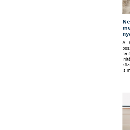
Ne
me
ny
A h
bes
fer
irr
köz
is 