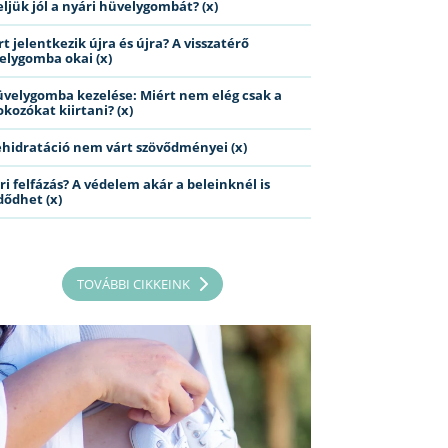
eljük jól a nyári hüvelygombát? (x)
t jelentkezik újra és újra? A visszatérő
elygomba okai (x)
üvelygomba kezelése: Miért nem elég csak a
kozókat kiirtani? (x)
ehidratáció nem várt szövődményei (x)
ri felfázás? A védelem akár a beleinknél is
dődhet (x)
TOVÁBBI CIKKEINK