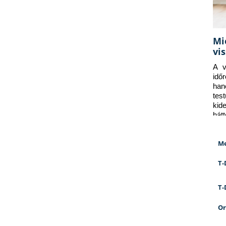
Mi
vi
A v
idő
han
tes
kid
hát
Me
T-
T-
Or