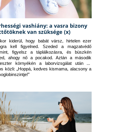
rhességi vashiány: a vasra bizony
ttőtöknek van szüksége (x)
kor kiderül, hogy babát vársz, hirtelen ezer 
ogra kell figyelned. Szeded a magzatvédő 
amint, figyelsz a táplálkozásra, és büszkén 
ed, ahogy nő a pocakod. Aztán a második 
meszter környékén a laborvizsgálat után az 
os közli: „Hoppá, kedves kismama, alacsony a 
oglobinszintje!”