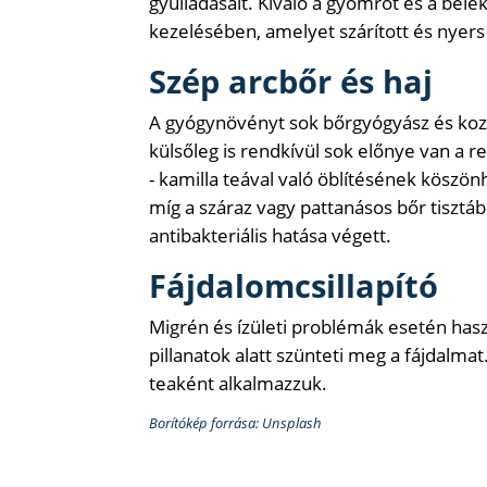
gyulladásait. Kiváló a gyomrot és a bele
kezelésében, amelyet szárított és nyers
Szép arcbőr és haj
A gyógynövényt sok bőrgyógyász és koz
külsőleg is rendkívül sok előnye van a 
- kamilla teával való öblítésének köszö
míg a száraz vagy pattanásos bőr tisztáb
antibakteriális hatása végett.
Fájdalomcsillapító
Migrén és ízületi problémák esetén has
pillanatok alatt szünteti meg a fájdalma
teaként alkalmazzuk.
Borítókép forrása: Unsplash