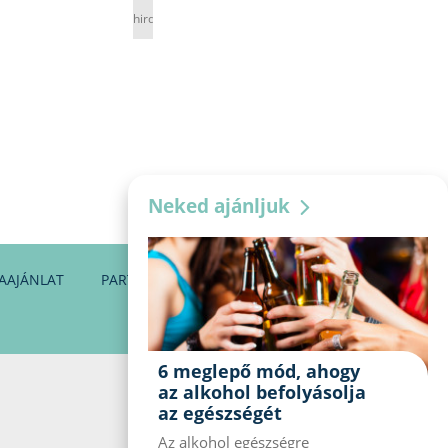
hirdetés
Neked ajánljuk
AAJÁNLAT
PARTNEREINK
KAPCSOLAT
6 meglepő mód, ahogy
az alkohol befolyásolja
az egészségét
Az alkohol egészségre