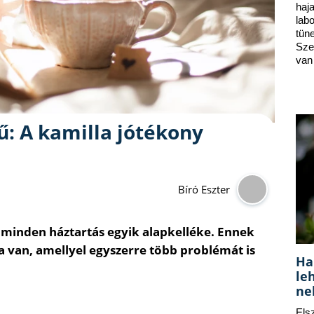
ha
lab
tün
Sze
van
ű: A kamilla jótékony
Bíró Eszter
 minden háztartás egyik alapkelléke. Ennek
a van, amellyel egyszerre több problémát is
Ha
le
ne
Els