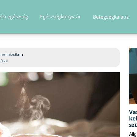
elki egészség
Egészségkönyvtár
Betegségkalauz
hirdetés
taminlexikon
tásai
Va
ke
sz
Ali