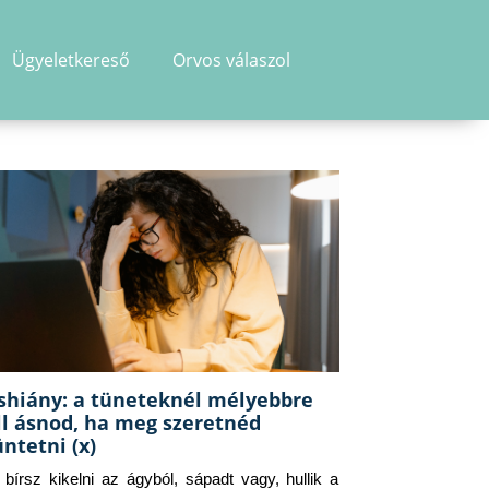
Ügyeletkereső
Orvos válaszol
shiány: a tüneteknél mélyebbre
ll ásnod, ha meg szeretnéd
üntetni (x)
g bírsz kikelni az ágyból, sápadt vagy, hullik a 