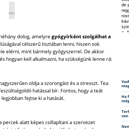
de 
reg
hirdetés
ros
káv
szi
a f
k néhány dolog, amelyre
gyógyírként szolgálhat a
ped
úságával célszerű tisztában lenni, hiszen sok
e elérni, mint bármely gyógyszerrel. De akkor
 és hogyan kell alkalmazni, ha szükségünk lenne rá:
Vas
nagyszerűen oldja a szorongást és a stresszt. Tea
meg
feszültségoldó hatással bír. Fontos, hogy a teát
Ha 
 legjobban fejtse ki a hatását.
még
Ter
van
percek alatt képes csillapítani a szervezet
Nem