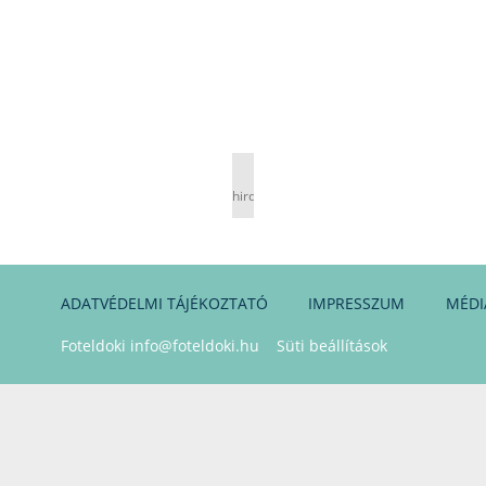
hirdetés
ADATVÉDELMI TÁJÉKOZTATÓ
IMPRESSZUM
MÉDI
Foteldoki
info@foteldoki.hu
Süti beállítások