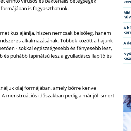
ket érintő vírusos és bakteriális betegségek
kez
 formájában is fogyaszthatunk.
Miér
hüv
A h
metikus ajánlja, hiszen nemcsak belsőleg, hanem
kóro
rendszeres alkalmazásának. Többek között a hajunk
A d
nhetően - sokkal egészségesebb és fényesebb lesz,
Nyá
b és puhább tapinátsú lesz a gyulladáscsillapító és
kez
ználjuk olaj formájában, amely bőrre kenve
t. A menstruációs időszakban pedig a már jól ismert