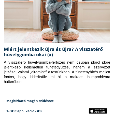
Miért jelentkezik újra és újra? A visszatérő
hüvelygomba okai (x)
A visszatérő hüvelygomba-fertőzés nem csupán időről időre 
jelentkező kellemetlen tünetegyüttes, hanem a szervezet 
jelzése: valami „elromlott” a testünkben. A tünetenyhítés mellett 
fontos, hogy kiderítsük: mi áll a makacs intimprobléma 
hátterében.
Megbízható magán szülészet
T-DOC applikáció - iOS