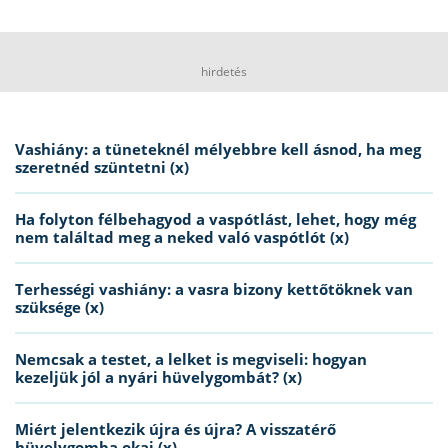
hirdetés
Vashiány: a tüneteknél mélyebbre kell ásnod, ha meg
szeretnéd szüntetni (x)
Ha folyton félbehagyod a vaspótlást, lehet, hogy még
nem találtad meg a neked való vaspótlót (x)
Terhességi vashiány: a vasra bizony kettőtöknek van
szüksége (x)
Nemcsak a testet, a lelket is megviseli: hogyan
kezeljük jól a nyári hüvelygombát? (x)
Miért jelentkezik újra és újra? A visszatérő
hüvelygomba okai (x)