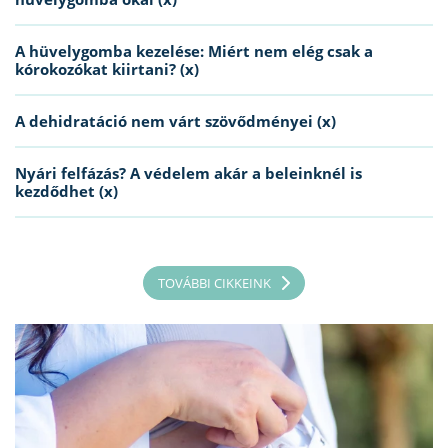
A hüvelygomba kezelése: Miért nem elég csak a
kórokozókat kiirtani? (x)
A dehidratáció nem várt szövődményei (x)
Nyári felfázás? A védelem akár a beleinknél is
kezdődhet (x)
TOVÁBBI CIKKEINK