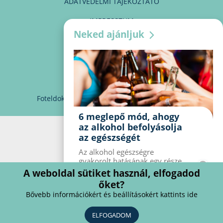
ADATVÉDELMI TÁJÉKOZTATÓ
IMPRESSZUM
Neked ajánljuk
MÉDIAAJÁNLAT
PARTNEREINK
KAPCSOLAT
Foteldoki
info@foteldoki.hu
Süti beállítások
6 meglepő mód, ahogy
az alkohol befolyásolja
az egészségét
Az alkohol egészségre
gyakorolt ​​hatásának egy része
jól ismert, mások azonban
A weboldal sütiket használ, elfogadod
meglepők lehetnek. Van hat
őket?
kevésbé ismert hatás, amelyet
Bővebb információkért és beállításokért kattints ide
az alkohol gyakorol a
szervezetre.
ELFOGADOM