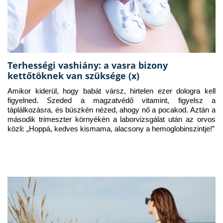
Terhességi vashiány: a vasra bizony
kettőtöknek van szüksége (x)
Amikor kiderül, hogy babát vársz, hirtelen ezer dologra kell 
figyelned. Szeded a magzatvédő vitamint, figyelsz a 
táplálkozásra, és büszkén nézed, ahogy nő a pocakod. Aztán a 
második trimeszter környékén a laborvizsgálat után az orvos 
közli: „Hoppá, kedves kismama, alacsony a hemoglobinszintje!”