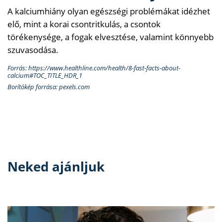
A kalciumhiány olyan egészségi problémákat idézhet
elő, mint a korai csontritkulás, a csontok
törékenysége, a fogak elvesztése, valamint könnyebb
szuvasodása.
Forrás: https://www.healthline.com/health/8-fast-facts-about-
calcium#TOC_TITLE_HDR_1
Borítókép forrása: pexels.com
Neked ajánljuk