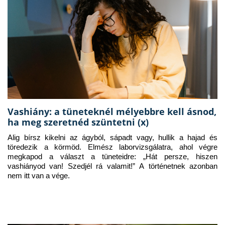
Vashiány: a tüneteknél mélyebbre kell ásnod,
ha meg szeretnéd szüntetni (x)
Alig bírsz kikelni az ágyból, sápadt vagy, hullik a hajad és 
töredezik a körmöd. Elmész laborvizsgálatra, ahol végre 
megkapod a választ a tüneteidre: „Hát persze, hiszen 
vashiányod van! Szedjél rá valamit!” A történetnek azonban 
nem itt van a vége.