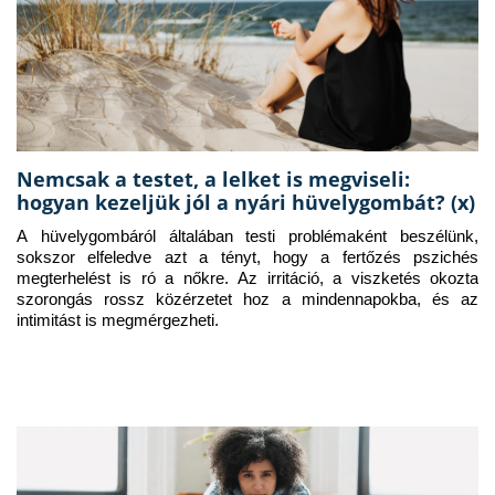
Nemcsak a testet, a lelket is megviseli:
hogyan kezeljük jól a nyári hüvelygombát? (x)
A hüvelygombáról általában testi problémaként beszélünk, 
sokszor elfeledve azt a tényt, hogy a fertőzés pszichés 
megterhelést is ró a nőkre. Az irritáció, a viszketés okozta 
szorongás rossz közérzetet hoz a mindennapokba, és az 
intimitást is megmérgezheti.