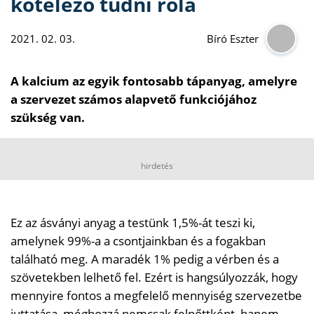
kötelező tudni róla
2021. 02. 03.
Bíró Eszter
A kalcium az egyik fontosabb tápanyag, amelyre
a szervezet számos alapvető funkciójához
szükség van.
hirdetés
Ez az ásványi anyag a testünk 1,5%-át teszi ki,
amelynek 99%-a a csontjainkban és a fogakban
található meg. A maradék 1% pedig a vérben és a
szövetekben lelhető fel. Ezért is hangsúlyozzák, hogy
mennyire fontos a megfelelő mennyiség szervezetbe
juttatása, méghozzá nemcsak felnőttként, hanem