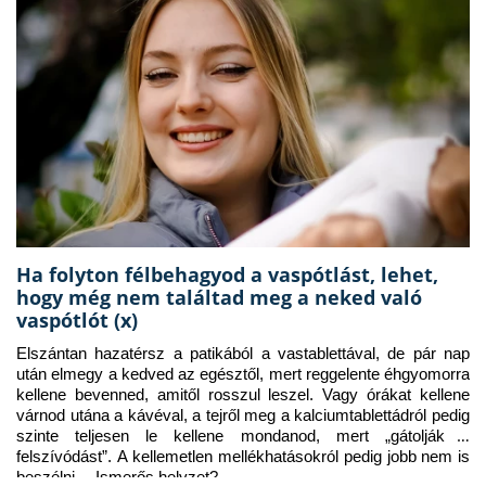
Ha folyton félbehagyod a vaspótlást, lehet,
hogy még nem találtad meg a neked való
vaspótlót (x)
Elszántan hazatérsz a patikából a vastablettával, de pár nap 
után elmegy a kedved az egésztől, mert reggelente éhgyomorra 
kellene bevenned, amitől rosszul leszel. Vagy órákat kellene 
várnod utána a kávéval, a tejről meg a kalciumtablettádról pedig 
szinte teljesen le kellene mondanod, mert „gátolják a 
felszívódást”. A kellemetlen mellékhatásokról pedig jobb nem is 
beszélni… Ismerős helyzet?