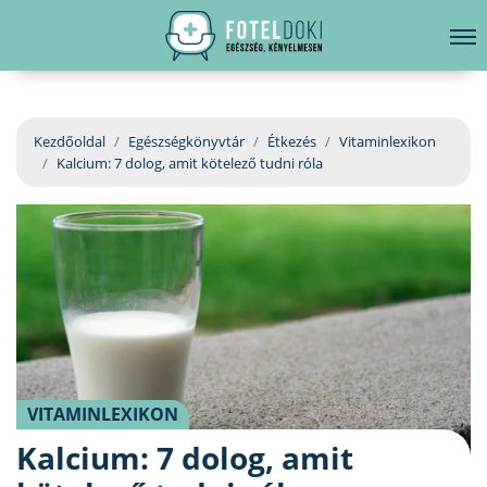
hirdetés
LELKI EGÉSZSÉG
Bejelentkezés
EGÉSZSÉGKÖNYVTÁR
Kezdőoldal
Egészségkönyvtár
Étkezés
Vitaminlexikon
Kalcium: 7 dolog, amit kötelező tudni róla
BETEGSÉGKALAUZ
ÜGYELETKERESŐ
ORVOS VÁLASZOL
ORVOSKERESŐ
VITAMINLEXIKON
Kalcium: 7 dolog, amit