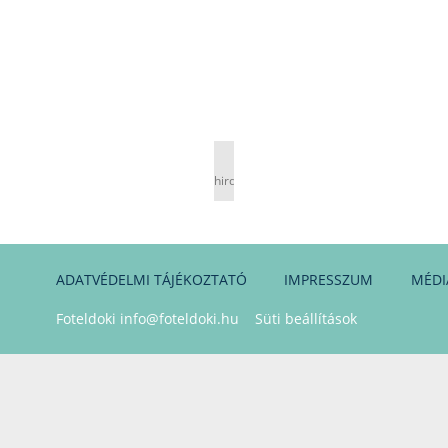
hirdetés
ADATVÉDELMI TÁJÉKOZTATÓ
IMPRESSZUM
MÉDI
Foteldoki
info@foteldoki.hu
Süti beállítások