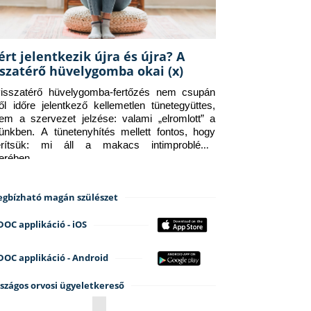
ért jelentkezik újra és újra? A
sszatérő hüvelygomba okai (x)
isszatérő hüvelygomba-fertőzés nem csupán 
ről időre jelentkező kellemetlen tünetegyüttes, 
em a szervezet jelzése: valami „elromlott” a 
tünkben. A tünetenyhítés mellett fontos, hogy 
erítsük: mi áll a makacs intimprobléma 
terében.
gbízható magán szülészet
DOC applikáció - iOS
DOC applikáció - Android
szágos orvosi ügyeletkereső