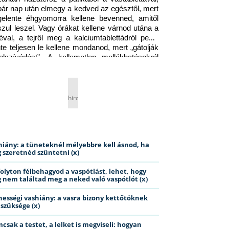
pár nap után elmegy a kedved az egésztől, mert 
gelente éhgyomorra kellene bevenned, amitől 
szul leszel. Vagy órákat kellene várnod utána a 
éval, a tejről meg a kalciumtablettádról pedig 
nte teljesen le kellene mondanod, mert „gátolják 
elszívódást”. A kellemetlen mellékhatásokról 
ig jobb nem is beszélni… Ismerős helyzet?
hirdetés
hiány: a tüneteknél mélyebbre kell ásnod, ha
 szeretnéd szüntetni (x)
folyton félbehagyod a vaspótlást, lehet, hogy
 nem találtad meg a neked való vaspótlót (x)
hességi vashiány: a vasra bizony kettőtöknek
 szüksége (x)
csak a testet, a lelket is megviseli: hogyan