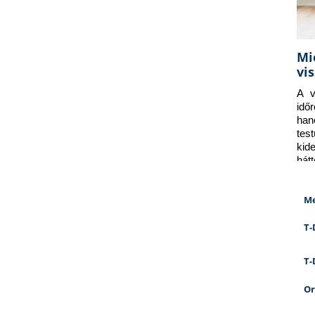
Mi
vi
A v
idő
han
tes
kid
hát
Me
T-
T-
Or