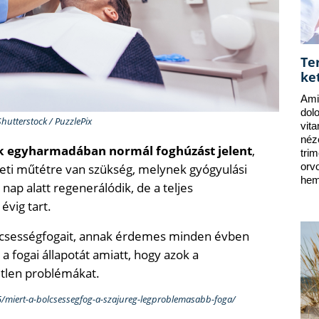
Te
ke
Ami
dol
Shutterstock / PuzzlePix
vit
néz
ek egyharmadában normál foghúzást jelent
,
tri
ti műtétre van szükség, melynek gyógyulási
orv
hem
 nap alatt regenerálódik, de a teljes
évig tart.
ölcsességfogait, annak érdemes minden évben
fogai állapotát amiatt, hogy azok a
tlen problémákat.
/miert-a-bolcsessegfog-a-szajureg-legproblemasabb-foga/