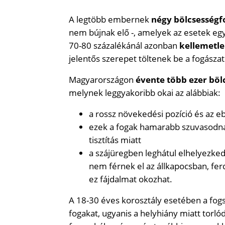
A legtöbb embernek
négy bölcsességf
nem bújnak elő -, amelyek az esetek e
70-80 százalékánál azonban
kellemetl
jelentős szerepet töltenek be a fogászati
Magyarországon
évente több ezer böl
melynek leggyakoribb okai az alábbiak:
a rossz növekedési pozíció és az 
ezek a fogak hamarabb szuvasodna
tisztítás miatt
a szájüregben leghátul elhelyezked
nem férnek el az állkapocsban, fe
ez fájdalmat okozhat.
A 18-30 éves korosztály esetében a fogs
fogakat, ugyanis a helyhiány miatt torló