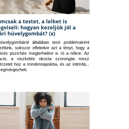
mcsak a testet, a lelket is
gviseli: hogyan kezeljük jól a
ári hüvelygombát? (x)
üvelygombáról általában testi problémaként 
zélünk, sokszor elfeledve azt a tényt, hogy a 
tőzés pszichés megterhelést is ró a nőkre. Az 
itáció, a viszketés okozta szorongás rossz 
érzetet hoz a mindennapokba, és az intimitást 
megmérgezheti.