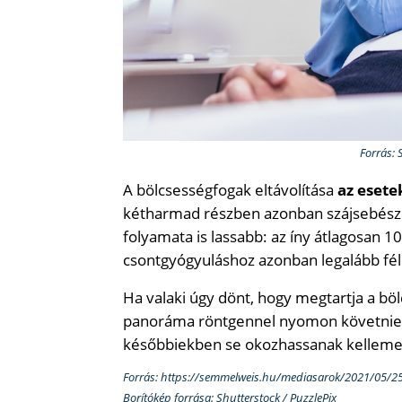
Forrás: 
A bölcsességfogak eltávolítása
az eset
kétharmad részben azonban szájsebésze
folyamata is lassabb: az íny átlagosan 10
csontgyógyuláshoz azonban legalább fél 
Ha valaki úgy dönt, hogy megtartja a b
panoráma röntgennel nyomon követnie a 
későbbiekben se okozhassanak kelleme
Forrás: https://semmelweis.hu/mediasarok/2021/05/25
Borítókép forrása: Shutterstock / PuzzlePix