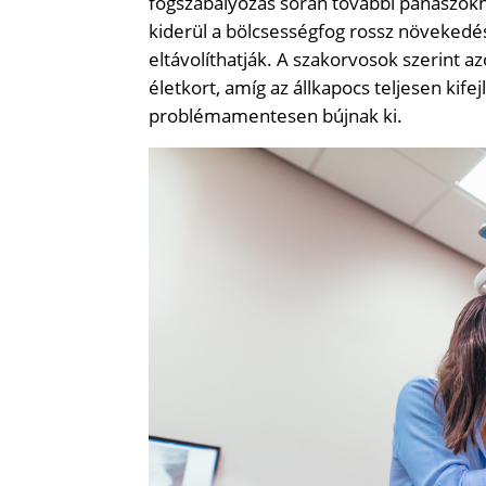
fogszabályozás során további panaszok
kiderül a bölcsességfog rossz növekedési 
eltávolíthatják. A szakorvosok szerint
életkort, amíg az állkapocs teljesen kifej
problémamentesen bújnak ki.