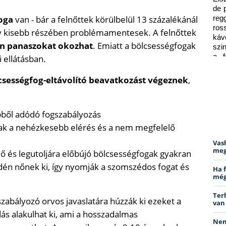
de 
oga
van - bár a felnőttek körülbelül 13 százalékánál
reg
ros
gy kisebb részében problémamentesek. A felnőttek
káv
en panaszokat okozhat
. Emiatt a bölcsességfogak
szi
a f
 ellátásban.
ped
csességfog-eltávolító beavatkozást végeznek
,
ebből adódó fogszabályozás
k a nehézkesebb elérés és a nem megfelelő
Vas
meg
ő és legutoljára előbújó bölcsességfogak gyakran
rdén nőnek ki, így nyomják a szomszédos fogat és
Ha 
még
Ter
zabályozó orvos javaslatára húzzák ki ezeket a
van
dás alakulhat ki, ami a hosszadalmas
Nem