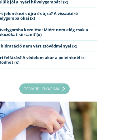
eljük jól a nyári hüvelygombát? (x)
t jelentkezik újra és újra? A visszatérő
elygomba okai (x)
üvelygomba kezelése: Miért nem elég csak a
kozókat kiirtani? (x)
ehidratáció nem várt szövődményei (x)
ri felfázás? A védelem akár a beleinknél is
dődhet (x)
TOVÁBBI CIKKEINK