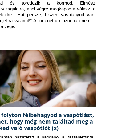
jad és töredezik a körmöd. Elmész 
orvizsgálatra, ahol végre megkapod a választ a 
eteidre: „Hát persze, hiszen vashiányod van! 
djél rá valamit!” A történetnek azonban nem itt 
 a vége.
 folyton félbehagyod a vaspótlást,
het, hogy még nem találtad meg a
ked való vaspótlót (x)
zántan hazatérsz a patikából a vastablettával, 