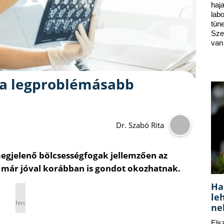
ha
lab
tün
Sze
van
g a legproblémásabb
Dr. Szabó Rita
megjelenő bölcsességfogak jellemzően az
 már jóval korábban is gondot okozhatnak.
Ha
le
hirdetés
ne
Els