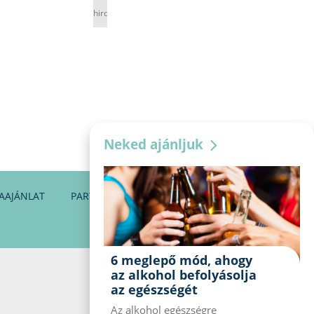
hirdetés
Neked ajánljuk
AAJÁNLAT
PARTNEREINK
KAPCSOLAT
6 meglepő mód, ahogy
az alkohol befolyásolja
az egészségét
Az alkohol egészségre