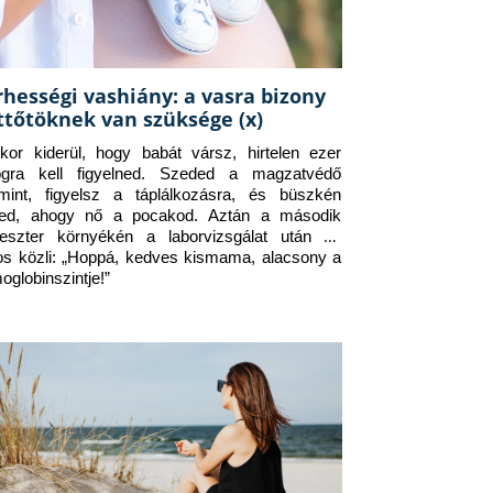
rhességi vashiány: a vasra bizony
ttőtöknek van szüksége (x)
kor kiderül, hogy babát vársz, hirtelen ezer 
ogra kell figyelned. Szeded a magzatvédő 
amint, figyelsz a táplálkozásra, és büszkén 
ed, ahogy nő a pocakod. Aztán a második 
meszter környékén a laborvizsgálat után az 
os közli: „Hoppá, kedves kismama, alacsony a 
oglobinszintje!”