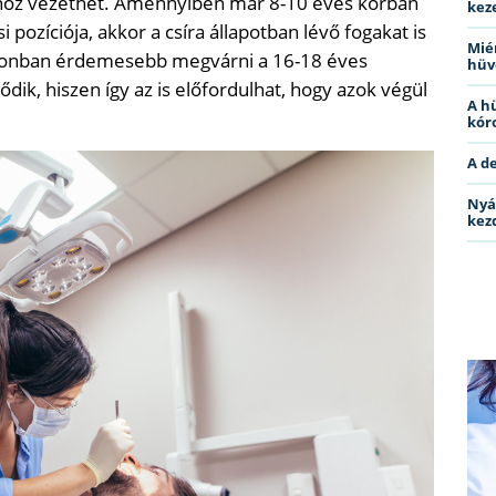
hoz vezethet. Amennyiben már 8-10 éves korban
kez
pozíciója, akkor a csíra állapotban lévő fogakat is
Miér
 azonban érdemesebb megvárni a 16-18 éves
hüv
lődik, hiszen így az is előfordulhat, hogy azok végül
A h
kóro
A d
Nyá
kez