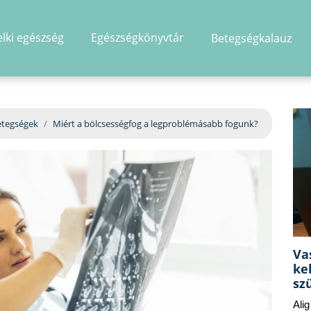
elki egészség
Egészségkönyvtár
Betegségkalauz
hirdetés
etegségek
Miért a bölcsességfog a legproblémásabb fogunk?
Va
ke
sz
Ali