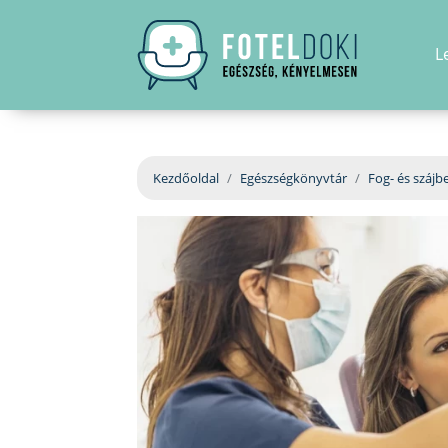
L
Kezdőoldal
Egészségkönyvtár
Fog- és szájb