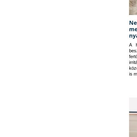
Ne
me
ny
A h
bes
fer
irr
köz
is 