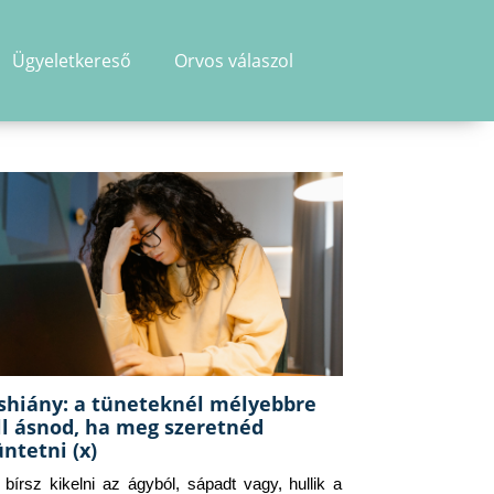
Ügyeletkereső
Orvos válaszol
shiány: a tüneteknél mélyebbre
ll ásnod, ha meg szeretnéd
üntetni (x)
g bírsz kikelni az ágyból, sápadt vagy, hullik a 