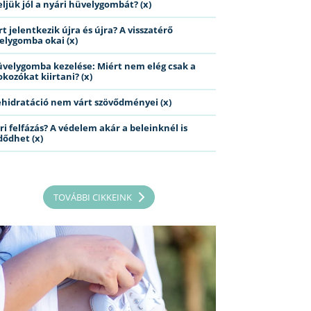
eljük jól a nyári hüvelygombát? (x)
t jelentkezik újra és újra? A visszatérő
elygomba okai (x)
üvelygomba kezelése: Miért nem elég csak a
kozókat kiirtani? (x)
ehidratáció nem várt szövődményei (x)
ri felfázás? A védelem akár a beleinknél is
dődhet (x)
TOVÁBBI CIKKEINK