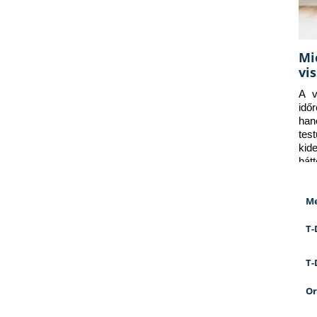
Mi
vi
A v
idő
han
tes
kid
hát
Me
T-
T-
Or