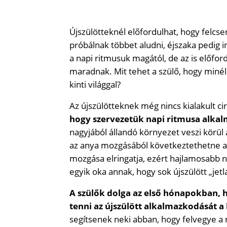
Újszülötteknél előfordulhat, hogy felcser
próbálnak többet aludni, éjszaka pedig 
a napi ritmusuk magától, de az is előf
maradnak. Mit tehet a szülő, hogy miné
kinti világgal?
Az újszülötteknek még nincs kialakult ci
hogy szervezetük napi ritmusa alka
nagyjából állandó környezet veszi körül
az anya mozgásából következtethetne arr
mozgása elringatja, ezért hajlamosabb na
egyik oka annak, hogy sok újszülött „jetla
A szülők dolga az első hónapokban
tenni az újszülött alkalmazkodását a
segítsenek neki abban, hogy felvegye a 