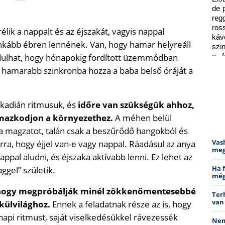
de 
reg
ros
élik a nappalt és az éjszakát, vagyis nappal
káv
inkább ébren lennének. Van, hogy hamar helyreáll
szi
ordulhat, hogy hónapokig fordított üzemmódban
a f
ped
l hamarabb szinkronba hozza a baba belső óráját a
rkadián ritmusuk, és
időre van szükségük ahhoz,
lmazkodjon a környezethez.
A méhen belül
 a magzatot, talán csak a beszűrődő hangokból és
Vas
a, hogy éjjel van-e vagy nappal. Ráadásul az anya
meg
ppal aludni, és éjszaka aktívabb lenni. Ez lehet az
Ha 
ggel” születik.
még
, hogy megpróbálják minél zökkenőmentesebbé
Ter
van
 külvilághoz.
Ennek a feladatnak része az is, hogy
napi ritmust, saját viselkedésükkel rávezessék
Nem