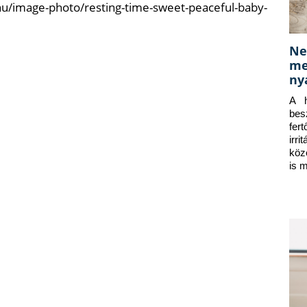
hu/image-photo/resting-time-sweet-peaceful-baby-
Ne
me
ny
A h
bes
fer
irr
köz
is 