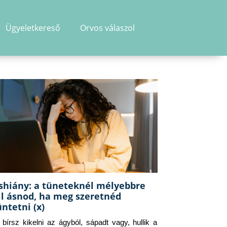
Ügyeletkereső
Orvos válaszol
shiány: a tüneteknél mélyebbre
ll ásnod, ha meg szeretnéd
üntetni (x)
g bírsz kikelni az ágyból, sápadt vagy, hullik a 