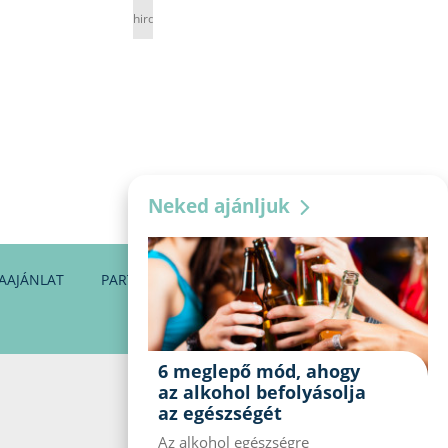
hirdetés
Neked ajánljuk
AAJÁNLAT
PARTNEREINK
KAPCSOLAT
6 meglepő mód, ahogy
az alkohol befolyásolja
az egészségét
Az alkohol egészségre