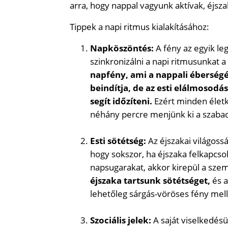
arra, hogy nappal vagyunk aktívak, éjsz
Tippek a napi ritmus kialakításához:
Napköszöntés:
A fény az egyik le
szinkronizálni a napi ritmusunkat a
napfény, ami a nappali éberségé
beindítja, de az esti elálmosodá
segít időzíteni.
Ezért minden életk
néhány percre menjünk ki a szabad
Esti sötétség:
Az éjszakai világoss
hogy sokszor, ha éjszaka felkapcsol
napsugarakat, akkor kirepül a sze
éjszaka tartsunk sötétséget,
és a
lehetőleg sárgás-vöröses fény mel
Szociális jelek:
A saját viselkedés