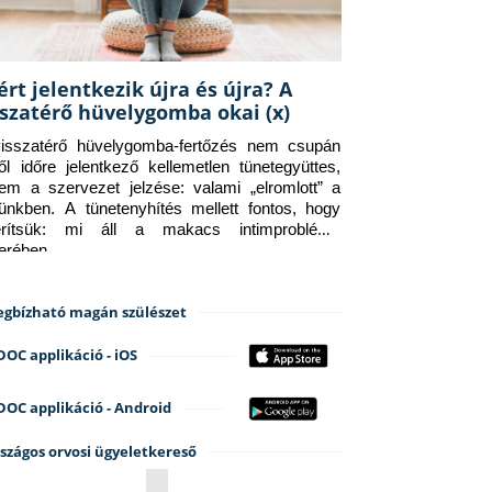
ért jelentkezik újra és újra? A
sszatérő hüvelygomba okai (x)
isszatérő hüvelygomba-fertőzés nem csupán 
ről időre jelentkező kellemetlen tünetegyüttes, 
em a szervezet jelzése: valami „elromlott” a 
tünkben. A tünetenyhítés mellett fontos, hogy 
erítsük: mi áll a makacs intimprobléma 
terében.
gbízható magán szülészet
DOC applikáció - iOS
DOC applikáció - Android
szágos orvosi ügyeletkereső