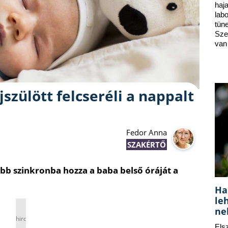
ha
lab
tün
Sze
van
jszülött felcseréli a nappalt
Fedor Anna
SZAKÉRTŐ
bb szinkronba hozza a baba belső óráját a
Ha
le
ne
hirdetés
Els