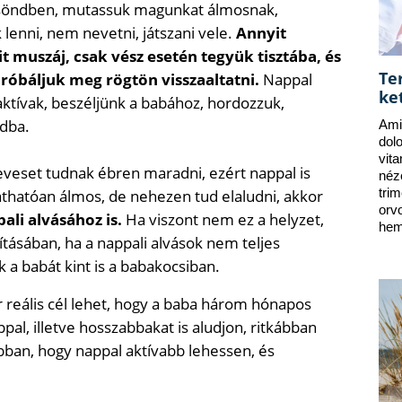
 csöndben, mutassuk magunkat álmosnak,
enni, nem nevetni, játszani vele.
Annyit
muszáj, csak vész esetén tegyük tisztába, és
Te
próbáljuk meg rögtön visszaaltatni.
Nappal
ke
aktívak, beszéljünk a babához, hordozzuk,
dba.
Ami
dol
vit
eveset tudnak ébren maradni, ezért nappal is
néz
láthatóan álmos, de nehezen tud elaludni, akkor
tri
orv
ali alvásához is.
Ha viszont nem ez a helyzet,
hem
tásában, ha a nappali alvások nem teljes
k a babát kint is a babakocsiban.
r reális cél lehet, hogy a baba három hónapos
pal, illetve hosszabbakat is aludjon, ritkábban
abban, hogy nappal aktívabb lehessen, és