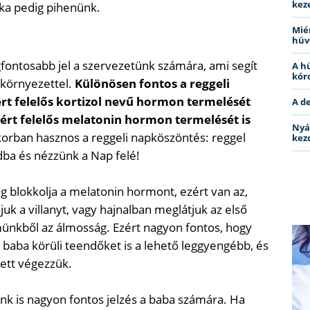
kez
aka pedig pihenünk.
Miér
hüv
gfontosabb jel a szervezetünk számára, ami segít
A h
kóro
 környezettel.
Különösen fontos a reggeli
rt felelős kortizol nevű hormon termelését
A d
sért felelős melatonin hormon termelését is
Nyá
orban hasznos a reggeli napköszöntés: reggel
kez
ba és nézzünk a Nap felé!
ág blokkolja a melatonin hormont, ezért van az,
juk a villanyt, vagy hajnalban meglátjuk az első
münkből az álmosság. Ezért nagyon fontos, hogy
 baba körüli teendőket is a lehető leggyengébb, és
lett végezzük.
ünk is nagyon fontos jelzés a baba számára. Ha