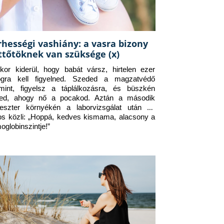
rhességi vashiány: a vasra bizony
ttőtöknek van szüksége (x)
kor kiderül, hogy babát vársz, hirtelen ezer 
ogra kell figyelned. Szeded a magzatvédő 
amint, figyelsz a táplálkozásra, és büszkén 
ed, ahogy nő a pocakod. Aztán a második 
meszter környékén a laborvizsgálat után az 
os közli: „Hoppá, kedves kismama, alacsony a 
oglobinszintje!”