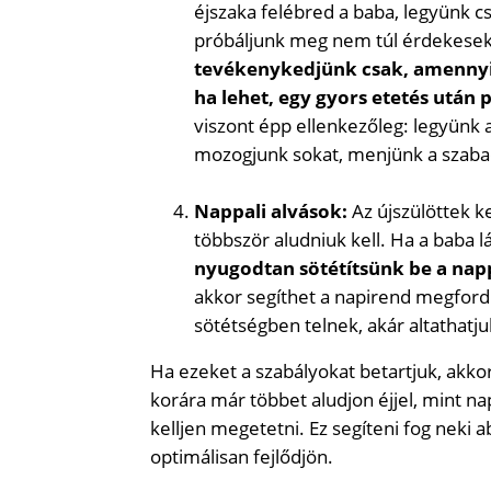
éjszaka felébred a baba, legyünk
próbáljunk meg nem túl érdekesek l
tevékenykedjünk csak, amennyit 
ha lehet, egy gyors etetés után 
viszont épp ellenkezőleg: legyünk 
mozogjunk sokat, menjünk a szaba
Nappali alvások:
Az újszülöttek k
többször aludniuk kell. Ha a baba 
nyugodtan sötétítsünk be a napp
akkor segíthet a napirend megfordí
sötétségben telnek, akár altathatju
Ha ezeket a szabályokat betartjuk, akko
korára már többet aludjon éjjel, mint nap
kelljen megetetni. Ez segíteni fog neki 
optimálisan fejlődjön.