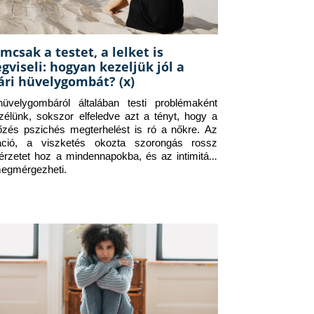
mcsak a testet, a lelket is
gviseli: hogyan kezeljük jól a
ári hüvelygombát? (x)
üvelygombáról általában testi problémaként 
zélünk, sokszor elfeledve azt a tényt, hogy a 
tőzés pszichés megterhelést is ró a nőkre. Az 
itáció, a viszketés okozta szorongás rossz 
érzetet hoz a mindennapokba, és az intimitást 
megmérgezheti.