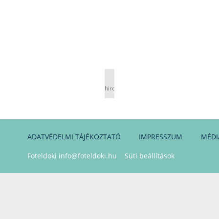
hirdetés
ADATVÉDELMI TÁJÉKOZTATÓ
IMPRESSZUM
MÉDI
Foteldoki
info@foteldoki.hu
Süti beállítások