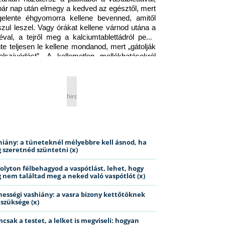
pár nap után elmegy a kedved az egésztől, mert 
gelente éhgyomorra kellene bevenned, amitől 
szul leszel. Vagy órákat kellene várnod utána a 
éval, a tejről meg a kalciumtablettádról pedig 
nte teljesen le kellene mondanod, mert „gátolják 
elszívódást”. A kellemetlen mellékhatásokról 
ig jobb nem is beszélni… Ismerős helyzet?
hirdetés
hiány: a tüneteknél mélyebbre kell ásnod, ha
 szeretnéd szüntetni (x)
folyton félbehagyod a vaspótlást, lehet, hogy
 nem találtad meg a neked való vaspótlót (x)
hességi vashiány: a vasra bizony kettőtöknek
 szüksége (x)
csak a testet, a lelket is megviseli: hogyan