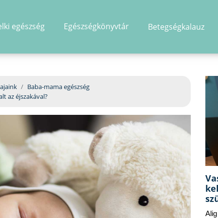
elki egészség
Egészségkönyvtár
Betegségkalauz
hirdetés
ajaink
Baba-mama egészség
alt az éjszakával?
Va
ke
sz
Ali