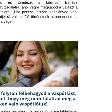
jad és töredezik a körmöd. Elmész 
orvizsgálatra, ahol végre megkapod a választ a 
eteidre: „Hát persze, hiszen vashiányod van! 
djél rá valamit!” A történetnek azonban nem itt 
 a vége.
 folyton félbehagyod a vaspótlást,
het, hogy még nem találtad meg a
ked való vaspótlót (x)
zántan hazatérsz a patikából a vastablettával, 