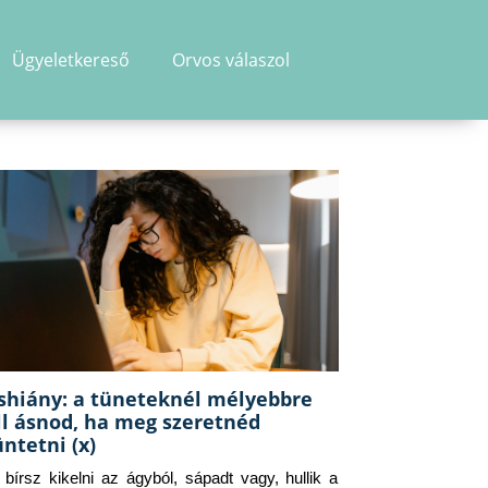
Ügyeletkereső
Orvos válaszol
shiány: a tüneteknél mélyebbre
ll ásnod, ha meg szeretnéd
üntetni (x)
g bírsz kikelni az ágyból, sápadt vagy, hullik a 