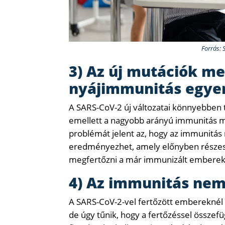
Forrás: 
3) Az új mutációk me
nyájimmunitás egye
A SARS-CoV-2 új változatai könnyebben 
emellett a nagyobb arányú immunitás mell
problémát jelent az, hogy az immunitá
eredményezhet, amely előnyben részesí
megfertőzni a már immunizált emberek
4) Az immunitás nem
A SARS-CoV-2-vel fertőzött embereknél 
de úgy tűnik, hogy a fertőzéssel összef