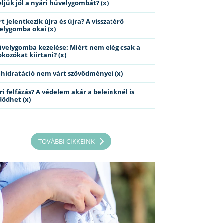
eljük jól a nyári hüvelygombát? (x)
t jelentkezik újra és újra? A visszatérő
elygomba okai (x)
üvelygomba kezelése: Miért nem elég csak a
kozókat kiirtani? (x)
ehidratáció nem várt szövődményei (x)
ri felfázás? A védelem akár a beleinknél is
dődhet (x)
TOVÁBBI CIKKEINK