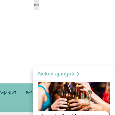
hirdetés
Neked ajánljuk
AAJÁNLAT
PARTNEREINK
KAPCSOLAT