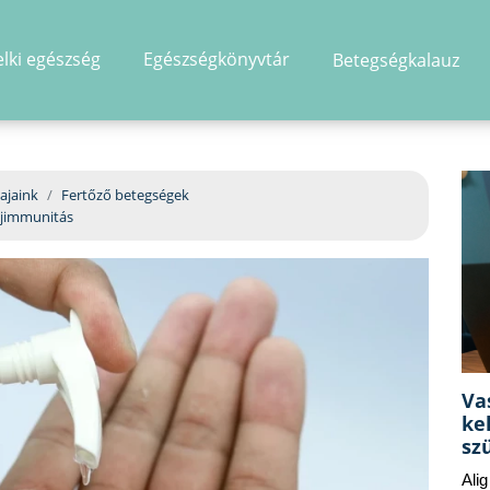
elki egészség
Egészségkönyvtár
Betegségkalauz
hirdetés
ajaink
Fertőző betegségek
yájimmunitás
Va
ke
sz
Ali