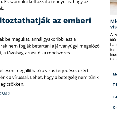
 És számolni kell azzal a ténnyel is, hogy az
ak.
ltoztathatják az emberi
Mi
vi
A v
ák be magukat, annál gyakoribb lesz a
idő
han
erek nem fogják betartani a járványügyi megelőző
tes
, a távolságtartást és a rendszeres
kid
hát
eljesen megállítható a vírus terjedése, ezért
Me
énk a vírussal. Lehet, hogy a betegség nem tűnik
leg csökken.
T-
00728-2
T-
Or