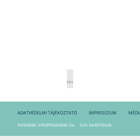
hirdetés
ADATVÉDELMI TÁJÉKOZTATÓ
IMPRESSZUM
MÉDI
Foteldoki
info@foteldoki.hu
Süti beállítások