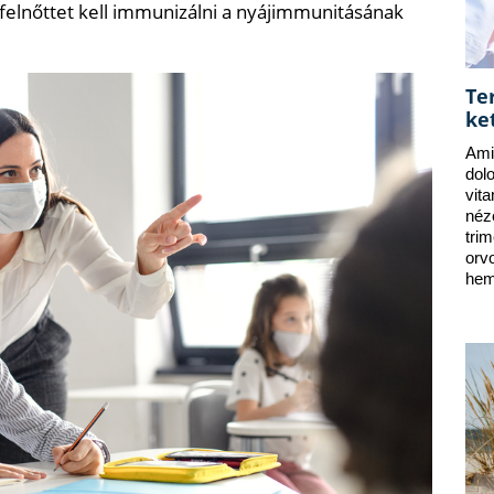
 felnőttet kell immunizálni a nyájimmunitásának
Te
ke
Ami
dol
vit
néz
tri
orv
hem