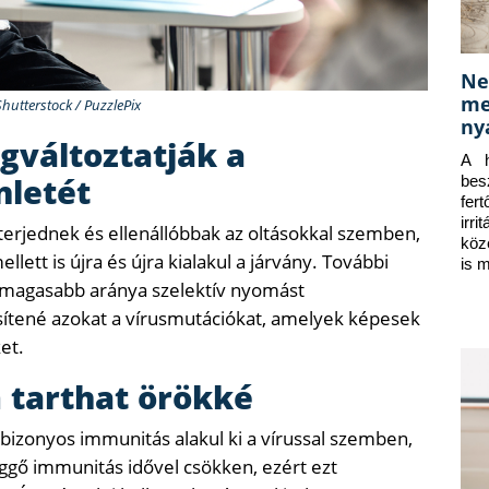
Ne
me
Shutterstock / PuzzlePix
ny
gváltoztatják a
A h
nletét
bes
fer
irr
terjednek és ellenállóbbak az oltásokkal szemben,
köz
ett is újra és újra kialakul a járvány. További
is 
s magasabb aránya szelektív nyomást
tené azokat a vírusmutációkat, amelyek képesek
et.
 tarthat örökké
bizonyos immunitás alakul ki a vírussal szemben,
üggő immunitás idővel csökken, ezért ezt