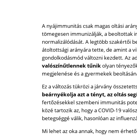
A nyájimmunitás csak magas oltási arány
tömegesen immunizálják, a beoltottak i
normalizálódását. A legtöbb szakértői b
átoltottsági arányára tette, de amint a v
gondolkodásmód változni kezdett. Az a
valószínűtlennek tűnik
olyan tényezők
megjelenése és a gyermekek beoltásán
Ez a változás tükrözi a járvány összetett
beárnyékolja azt a tényt, az oltás seg
fertőzésekkel szembeni immunitás potenc
közé tartozik az, hogy a COVID-19 valós
betegséggé válik, hasonlóan az influenz
Mi lehet az oka annak, hogy nem érhető