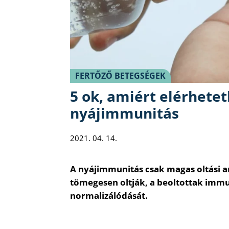
FERTŐZŐ BETEGSÉGEK
5 ok, amiért elérhetet
nyájimmunitás
2021. 04. 14.
A nyájimmunitás csak magas oltási ar
tömegesen oltják, a beoltottak immu
normalizálódását.