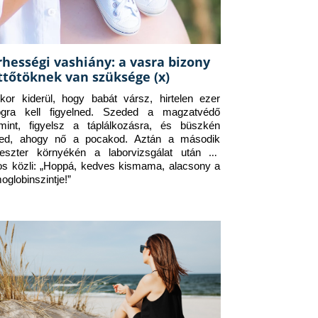
rhességi vashiány: a vasra bizony
ttőtöknek van szüksége (x)
kor kiderül, hogy babát vársz, hirtelen ezer 
ogra kell figyelned. Szeded a magzatvédő 
amint, figyelsz a táplálkozásra, és büszkén 
ed, ahogy nő a pocakod. Aztán a második 
meszter környékén a laborvizsgálat után az 
os közli: „Hoppá, kedves kismama, alacsony a 
oglobinszintje!”