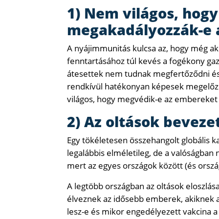
1) Nem világos, hogy
megakadályozzák-e a
A nyájimmunitás kulcsa az, hogy még akk
fenntartásához túl kevés a fogékony gaz
átesettek nem tudnak megfertőződni és t
rendkívül hatékonyan képesek megelőzn
világos, hogy megvédik-e az embereket a 
2) Az oltások beveze
Egy tökéletesen összehangolt globális
legalábbis elméletileg, de a valóságban 
mert az egyes országok között (és orszá
A legtöbb országban az oltások eloszlása
élveznek az idősebb emberek, akiknek a
lesz-e és mikor engedélyezett vakcina