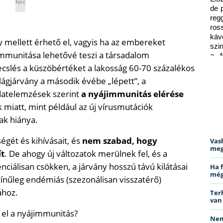
hirdetés
de 
reg
ros
káv
 mellett érhető el, vagyis ha az embereket
szi
mmunitása lehetővé teszi a társadalom
a f
ped
ecslés a küszöbértéket a lakosság 60-70 százalékos
ilágjárvány a második évébe „lépett”, a
datelemzések szerint
a nyájimmunitás elérése
 miatt, mint például az új vírusmutációk
ak hiánya.
ségét és kihívásait, és
nem szabad, hogy
Vas
meg
ít
. De ahogy új változatok merülnek fel, és a
iálisan csökken, a járvány hosszú távú kilátásai
Ha 
még
zínűleg endémiás (szezonálisan visszatérő)
ához.
Ter
van
 el a nyájimmunitás?
Nem