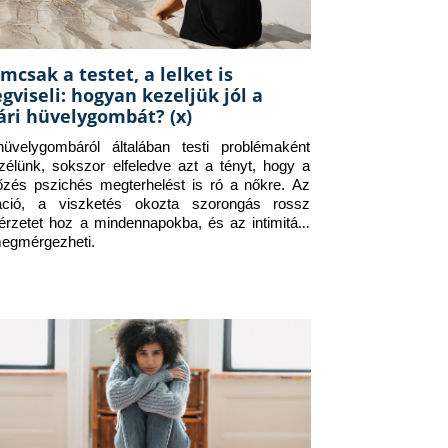
mcsak a testet, a lelket is
gviseli: hogyan kezeljük jól a
ári hüvelygombát? (x)
üvelygombáról általában testi problémaként 
zélünk, sokszor elfeledve azt a tényt, hogy a 
tőzés pszichés megterhelést is ró a nőkre. Az 
itáció, a viszketés okozta szorongás rossz 
érzetet hoz a mindennapokba, és az intimitást 
megmérgezheti.