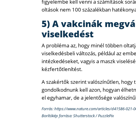
figyelembe kell venni a számítások során.
oltások nem 100 százalékban hatékony
5) A vakcinák megvá
viselkedést
A probléma az, hogy minél többen oltatj
viselkedésbeli változás, például az emb
intézkedéseket, vagyis a maszk viselését
kézfertőtlenítést.
A szakértők szerint valószínűtlen, hogy t
gondolkodnunk kell azon, hogyan élhetn
el egyhamar, de a jelentősége valószínű
Forrás: https://www.nature.com/articles/d41586-021-
Borítókép forrása: Shutterstock / PuzzlePix