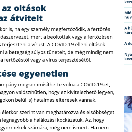
kez
 az oltások
Miér
z átvitelt
hüv
A h
or is, ha egy személy megfertőződik, a fertőzés
kóro
daszervezet, mert a beoltottak vagy a fertőzésen
A d
erjeszteni a vírust. A COVID-19 elleni oltások
i a betegség súlyos tüneteit, de még mindig nem
Nyá
kez
fertőzéstől vagy a vírus terjesztésétől.
tése egyenetlen
 kampány megsemmisíthette volna a COVID-19-et,
nagyon valószínűtlen, hogy ez kivitelezhető legyen,
gokon belül is) hatalmas eltérések vannak.
 ​​életkor szerint van meghatározva és elsőbbséget
 legnagyobb a halálozási kockázatuk. Az, hogy
 a gyermekek számára, még nem ismert. Ha nem