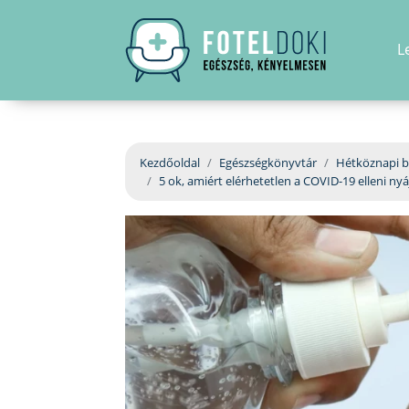
L
Kezdőoldal
Egészségkönyvtár
Hétköznapi b
5 ok, amiért elérhetetlen a COVID-19 elleni n