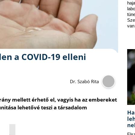
ha
lab
tün
Sze
van
len a COVID-19 elleni
Dr. Szabó Rita
ány mellett érhető el, vagyis ha az embereket
nitása lehetővé teszi a társadalom
Ha
le
ne
Els