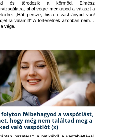
jad és töredezik a körmöd. Elmész 
orvizsgálatra, ahol végre megkapod a választ a 
eteidre: „Hát persze, hiszen vashiányod van! 
djél rá valamit!” A történetnek azonban nem itt 
 a vége.
 folyton félbehagyod a vaspótlást,
het, hogy még nem találtad meg a
ked való vaspótlót (x)
zántan hazatérsz a patikából a vastablettával, 