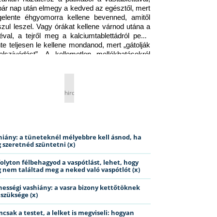
pár nap után elmegy a kedved az egésztől, mert 
gelente éhgyomorra kellene bevenned, amitől 
szul leszel. Vagy órákat kellene várnod utána a 
éval, a tejről meg a kalciumtablettádról pedig 
nte teljesen le kellene mondanod, mert „gátolják 
elszívódást”. A kellemetlen mellékhatásokról 
ig jobb nem is beszélni… Ismerős helyzet?
hirdetés
hiány: a tüneteknél mélyebbre kell ásnod, ha
 szeretnéd szüntetni (x)
folyton félbehagyod a vaspótlást, lehet, hogy
 nem találtad meg a neked való vaspótlót (x)
hességi vashiány: a vasra bizony kettőtöknek
 szüksége (x)
csak a testet, a lelket is megviseli: hogyan