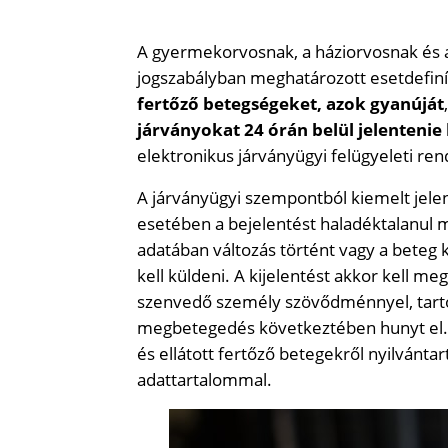
A gyermekorvosnak, a háziorvosnak és a
jogszabályban meghatározott esetdefin
fertőző betegségeket, azok gyanúját
járványokat 24 órán belül jelenteni
elektronikus járványügyi felügyeleti ren
A járványügyi szempontból kiemelt je
esetében a bejelentést haladéktalanul 
adatában változás történt vagy a beteg 
kell küldeni. A kijelentést akkor kell 
szenvedő személy szövődménnyel, tartós
megbetegedés következtében hunyt el. E
és ellátott fertőző betegekről nyilvánta
adattartalommal.