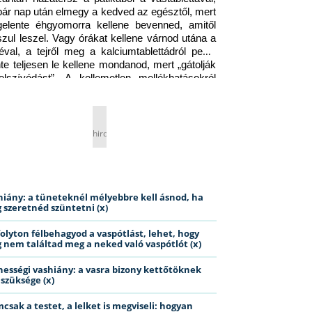
pár nap után elmegy a kedved az egésztől, mert 
gelente éhgyomorra kellene bevenned, amitől 
szul leszel. Vagy órákat kellene várnod utána a 
éval, a tejről meg a kalciumtablettádról pedig 
nte teljesen le kellene mondanod, mert „gátolják 
elszívódást”. A kellemetlen mellékhatásokról 
ig jobb nem is beszélni… Ismerős helyzet?
hirdetés
hiány: a tüneteknél mélyebbre kell ásnod, ha
 szeretnéd szüntetni (x)
folyton félbehagyod a vaspótlást, lehet, hogy
 nem találtad meg a neked való vaspótlót (x)
hességi vashiány: a vasra bizony kettőtöknek
 szüksége (x)
csak a testet, a lelket is megviseli: hogyan