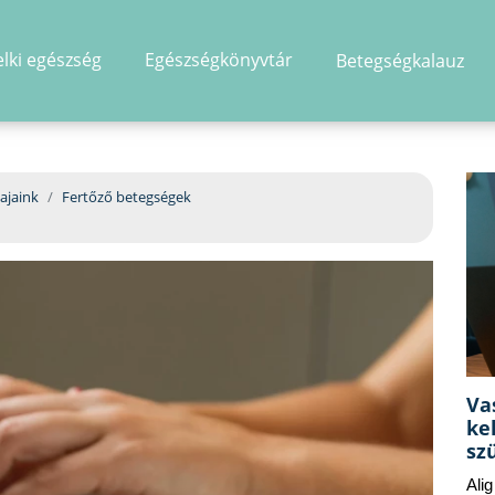
elki egészség
Egészségkönyvtár
Betegségkalauz
hirdetés
ajaink
Fertőző betegségek
Va
ke
sz
Ali