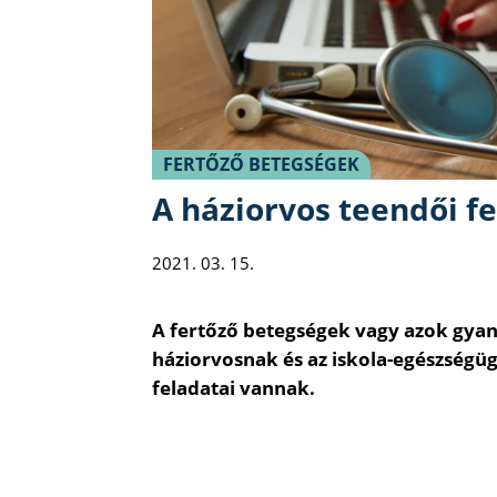
FERTŐZŐ BETEGSÉGEK
A háziorvos teendői f
2021. 03. 15.
A fertőző betegségek vagy azok gya
háziorvosnak és az iskola-egészségü
feladatai vannak.