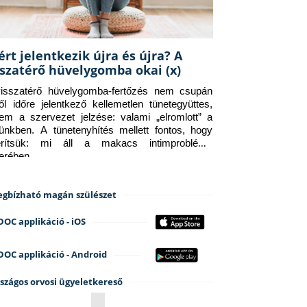
ért jelentkezik újra és újra? A
sszatérő hüvelygomba okai (x)
isszatérő hüvelygomba-fertőzés nem csupán 
ről időre jelentkező kellemetlen tünetegyüttes, 
em a szervezet jelzése: valami „elromlott” a 
tünkben. A tünetenyhítés mellett fontos, hogy 
erítsük: mi áll a makacs intimprobléma 
terében.
gbízható magán szülészet
DOC applikáció - iOS
DOC applikáció - Android
szágos orvosi ügyeletkereső