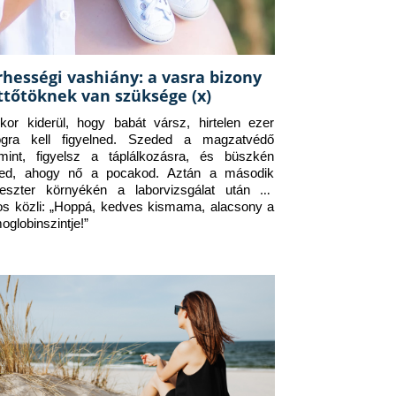
rhességi vashiány: a vasra bizony
ttőtöknek van szüksége (x)
kor kiderül, hogy babát vársz, hirtelen ezer 
ogra kell figyelned. Szeded a magzatvédő 
amint, figyelsz a táplálkozásra, és büszkén 
ed, ahogy nő a pocakod. Aztán a második 
meszter környékén a laborvizsgálat után az 
os közli: „Hoppá, kedves kismama, alacsony a 
oglobinszintje!”