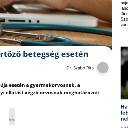
ha
lab
tün
Sze
van
ertőző betegség esetén
Dr. Szabó Rita
núja esetén a gyermekorvosnak, a
gyi ellátást végző orvosnak meghatározott
Ha
le
ne
hirdetés
Els