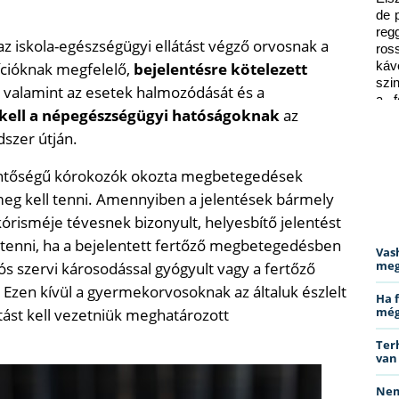
de 
reg
z iskola-egészségügyi ellátást végző orvosnak a
ros
ícióknak megfelelő,
bejelentésre kötelezett
káv
szi
, valamint az esetek halmozódását és a
a f
e kell a népegészségügyi hatóságoknak
az
ped
dszer útján.
lentőségű kórokozók okozta megbetegedések
meg kell tenni. Amennyiben a jelentések bármely
kórisméje tévesnek bizonyult, helyesbítő jelentést
megtenni, ha a bejelentett fertőző megbetegedésben
Vas
meg
 szervi károsodással gyógyult vagy a fertőző
zen kívül a gyermekorvosoknak az általuk észlelt
Ha 
még
rtást kell vezetniük meghatározott
Ter
van
Nem