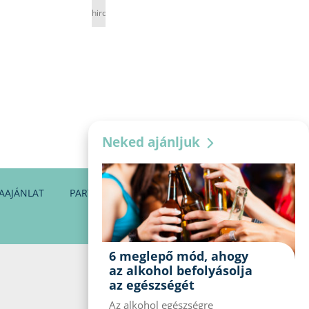
hirdetés
Neked ajánljuk
AAJÁNLAT
PARTNEREINK
KAPCSOLAT
6 meglepő mód, ahogy
az alkohol befolyásolja
az egészségét
Az alkohol egészségre