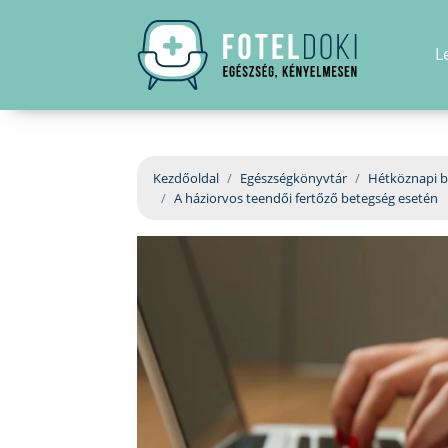
L
Kezdőoldal
Egészségkönyvtár
Hétköznapi b
A háziorvos teendői fertőző betegség esetén