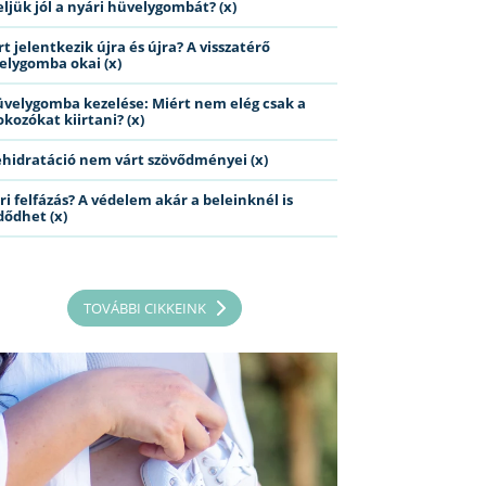
eljük jól a nyári hüvelygombát? (x)
t jelentkezik újra és újra? A visszatérő
elygomba okai (x)
üvelygomba kezelése: Miért nem elég csak a
kozókat kiirtani? (x)
ehidratáció nem várt szövődményei (x)
ri felfázás? A védelem akár a beleinknél is
dődhet (x)
TOVÁBBI CIKKEINK