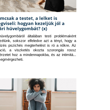
mcsak a testet, a lelket is
gviseli: hogyan kezeljük jól a
ári hüvelygombát? (x)
üvelygombáról általában testi problémaként 
zélünk, sokszor elfeledve azt a tényt, hogy a 
tőzés pszichés megterhelést is ró a nőkre. Az 
itáció, a viszketés okozta szorongás rossz 
érzetet hoz a mindennapokba, és az intimitást 
megmérgezheti.