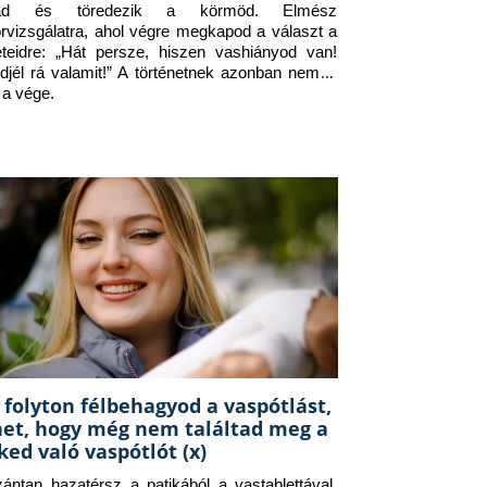
jad és töredezik a körmöd. Elmész 
orvizsgálatra, ahol végre megkapod a választ a 
eteidre: „Hát persze, hiszen vashiányod van! 
djél rá valamit!” A történetnek azonban nem itt 
 a vége.
 folyton félbehagyod a vaspótlást,
het, hogy még nem találtad meg a
ked való vaspótlót (x)
zántan hazatérsz a patikából a vastablettával, 