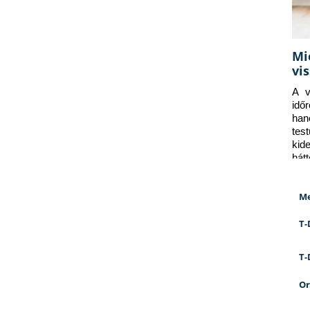
Mi
vi
A v
idő
han
tes
kid
hát
Me
T-
T-
Or