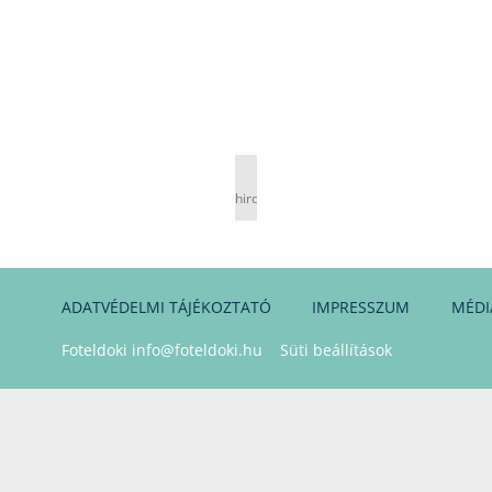
hirdetés
ADATVÉDELMI TÁJÉKOZTATÓ
IMPRESSZUM
MÉDI
Foteldoki
info@foteldoki.hu
Süti beállítások