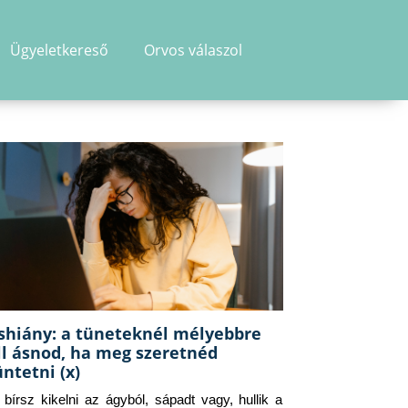
Ügyeletkereső
Orvos válaszol
shiány: a tüneteknél mélyebbre
ll ásnod, ha meg szeretnéd
üntetni (x)
g bírsz kikelni az ágyból, sápadt vagy, hullik a 