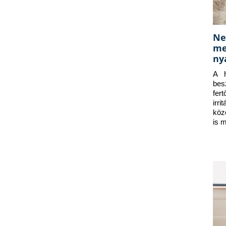
Ne
me
ny
A h
bes
fer
irr
köz
is 