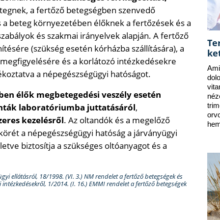
etegnek, a fertőző betegségben szenvedő
 a beteg környezetében élőknek a fertőzések és a
abályok és szakmai irányelvek alapján. A fertőző
Te
ítésére (szükség esetén kórházba szállítására), a
ke
i megfigyelésére és a korlátozó intézkedésekre
Ami
jékoztatva a népegészségügyi hatóságot.
dol
vit
ben élők megbetegedési veszély esetén
néz
ták laboratóriumba juttatásáról
,
tri
orv
zeres kezelésről
. Az oltandók és a megelőző
hem
körét a népegészségügyi hatóság a járványügyi
lletve biztosítja a szükséges oltóanyagot és a
gyi ellátásról, 18/1998. (VI. 3.) NM rendelet a fertőző betegségek és
ntézkedésekről, 1/2014. (I. 16.) EMMI rendelet a fertőző betegségek