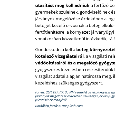
utasítást meg kell adniuk
a fertőző b
gyermekek szüleinek, gondviselőinek és
járványok megelőzése érdekében a jogsz
beteget kezelő orvosnak a beteg elkülön
fertőtlenítésre, a környezet járványügy
vonatkozóan közvetlenül intézkedik, tá
Gondoskodnia kell a
beteg környezeté
kötelező vizsgálatairól
, a vizsgálati
min
védőoltásairól és a megelőző gyógys
gyógyszeres kezelésben részesítendők 
vizsgálat adatai alapján határozza meg, i
kezeléshez szükséges gyógyszert.
Forrás: 26/1997. (IX. 3.) NM rendelet az iskola-egészségü
járványok megelőzése érdekében szükséges járványügyi i
jelentésének rendjéről
Borítókép forrása: unsplash.com