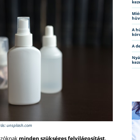
kez
Miér
hüv
A h
kóro
A d
Nyá
kez
rás: unsplash.com
gozóknak
minden szükséges felvilágosítást,