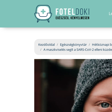
L
Kezdőoldal
Egészségkönyvtár
Hétköznapi b
A maszkviselés segít a SARS-CoV-2 elleni küz