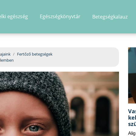
elki egészség
Egészségkönyvtár
Betegségkalauz
hirdetés
ajaink
Fertőző betegségek
delemben
Va
ke
sz
Ali