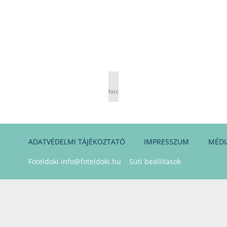
hirdetés
ADATVÉDELMI TÁJÉKOZTATÓ
IMPRESSZUM
MÉDI
Foteldoki
info@foteldoki.hu
Süti beállítások