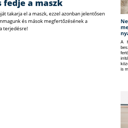
is fedje a maszk
áját takarja el a maszk, ezzel azonban jelentősen
Ne
i önmagunk és mások megfertőzésének a
me
a terjedésre!
ny
A h
bes
fer
irr
köz
is 