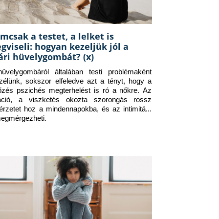
mcsak a testet, a lelket is
gviseli: hogyan kezeljük jól a
ári hüvelygombát? (x)
üvelygombáról általában testi problémaként 
zélünk, sokszor elfeledve azt a tényt, hogy a 
tőzés pszichés megterhelést is ró a nőkre. Az 
itáció, a viszketés okozta szorongás rossz 
érzetet hoz a mindennapokba, és az intimitást 
megmérgezheti.