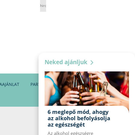
hirdetés
Neked ajánljuk
AAJÁNLAT
PARTNEREINK
KAPCSOLAT
6 meglepő mód, ahogy
az alkohol befolyásolja
az egészségét
Az alkohol egészségre