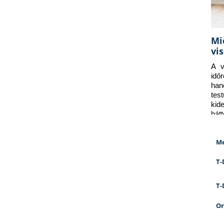
Mi
vi
A v
idő
han
tes
kid
hát
Me
T-
T-
Or