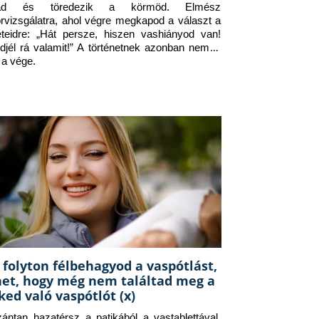
jad és töredezik a körmöd. Elmész 
orvizsgálatra, ahol végre megkapod a választ a 
eteidre: „Hát persze, hiszen vashiányod van! 
djél rá valamit!” A történetnek azonban nem itt 
 a vége.
 folyton félbehagyod a vaspótlást,
het, hogy még nem találtad meg a
ked való vaspótlót (x)
zántan hazatérsz a patikából a vastablettával, 