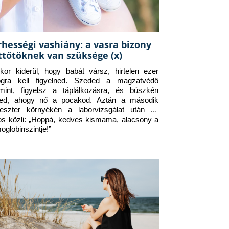
rhességi vashiány: a vasra bizony
ttőtöknek van szüksége (x)
kor kiderül, hogy babát vársz, hirtelen ezer 
ogra kell figyelned. Szeded a magzatvédő 
amint, figyelsz a táplálkozásra, és büszkén 
ed, ahogy nő a pocakod. Aztán a második 
meszter környékén a laborvizsgálat után az 
os közli: „Hoppá, kedves kismama, alacsony a 
oglobinszintje!”