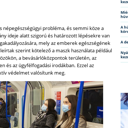
kez
Miér
hüv
A h
tős népegészségügyi probléma, és semmi köze a
kóro
ny ideje alatt szigorú és határozott lépésekre van
A d
egakadályozására, mely az emberek egészségének
leírtak szerint kötelező a maszk használata például
Nyá
kez
özökön, a bevásárlóközpontok területén, az
n és az ügyfélfogadási irodákban. Ezzel az
ktív védelmet valósítunk meg.