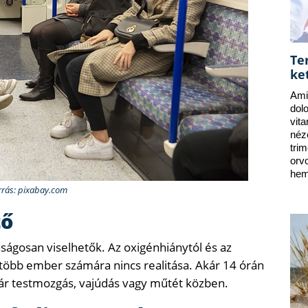
Te
ke
Ami
dol
vit
néz
tri
orv
hem
rrás: pixabay.com
tő
ságosan viselhetők. Az oxigénhiánytól és az
több ember számára nincs realitása. Akár 14 órán
kár testmozgás, vajúdás vagy műtét közben.