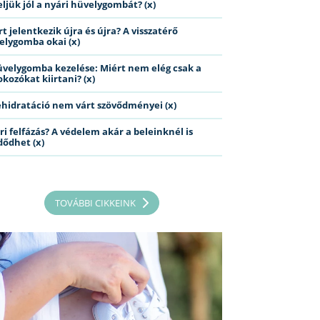
eljük jól a nyári hüvelygombát? (x)
t jelentkezik újra és újra? A visszatérő
elygomba okai (x)
üvelygomba kezelése: Miért nem elég csak a
kozókat kiirtani? (x)
ehidratáció nem várt szövődményei (x)
ri felfázás? A védelem akár a beleinknél is
dődhet (x)
TOVÁBBI CIKKEINK