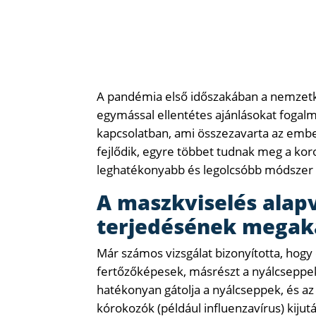
A pandémia első időszakában a nemzetk
egymással ellentétes ajánlásokat fogal
kapcsolatban, ami összezavarta az emb
fejlődik, egyre többet tudnak meg a koro
leghatékonyabb és legolcsóbb módszer
A maszkviselés alapv
terjedésének megak
Már számos vizsgálat bizonyította, hog
fertőzőképesek, másrészt a nyálcseppek
hatékonyan gátolja a nyálcseppek, és a
kórokozók (például influenzavírus) kijut