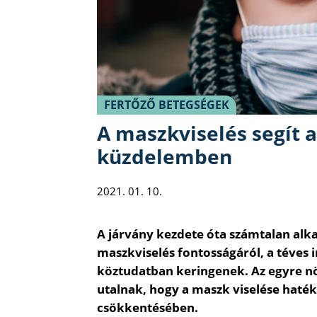
FERTŐZŐ BETEGSÉGEK
A maszkviselés segít a
küzdelemben
2021. 01. 10.
A járvány kezdete óta számtalan alk
maszkviselés fontosságáról, a téves
köztudatban keringenek. Az egyre n
utalnak, hogy a maszk viselése haté
csökkentésében.