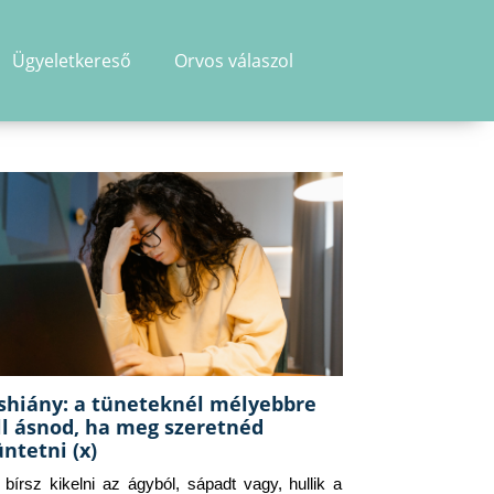
Ügyeletkereső
Orvos válaszol
shiány: a tüneteknél mélyebbre
ll ásnod, ha meg szeretnéd
üntetni (x)
g bírsz kikelni az ágyból, sápadt vagy, hullik a 