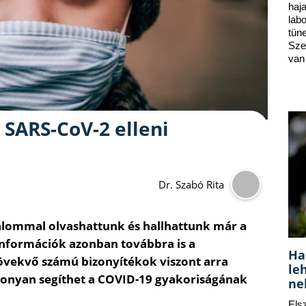
ha
lab
tün
Sze
van
 SARS-CoV-2 elleni
Dr. Szabó Rita
alommal olvashattunk és hallhattunk már a
 információk azonban továbbra is a
Ha
övekvő számú bizonyítékok viszont arra
le
konyan segíthet a COVID-19 gyakoriságának
ne
Els