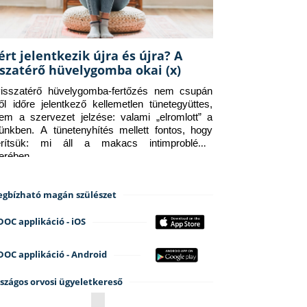
ért jelentkezik újra és újra? A
sszatérő hüvelygomba okai (x)
isszatérő hüvelygomba-fertőzés nem csupán 
ről időre jelentkező kellemetlen tünetegyüttes, 
em a szervezet jelzése: valami „elromlott” a 
tünkben. A tünetenyhítés mellett fontos, hogy 
erítsük: mi áll a makacs intimprobléma 
terében.
gbízható magán szülészet
DOC applikáció - iOS
DOC applikáció - Android
szágos orvosi ügyeletkereső