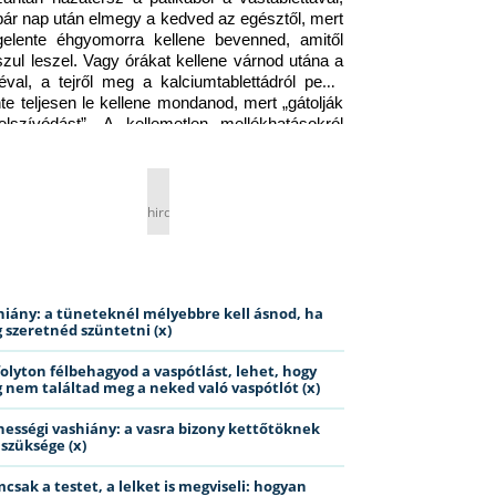
pár nap után elmegy a kedved az egésztől, mert 
gelente éhgyomorra kellene bevenned, amitől 
szul leszel. Vagy órákat kellene várnod utána a 
éval, a tejről meg a kalciumtablettádról pedig 
nte teljesen le kellene mondanod, mert „gátolják 
elszívódást”. A kellemetlen mellékhatásokról 
ig jobb nem is beszélni… Ismerős helyzet?
hirdetés
hiány: a tüneteknél mélyebbre kell ásnod, ha
 szeretnéd szüntetni (x)
folyton félbehagyod a vaspótlást, lehet, hogy
 nem találtad meg a neked való vaspótlót (x)
hességi vashiány: a vasra bizony kettőtöknek
 szüksége (x)
csak a testet, a lelket is megviseli: hogyan