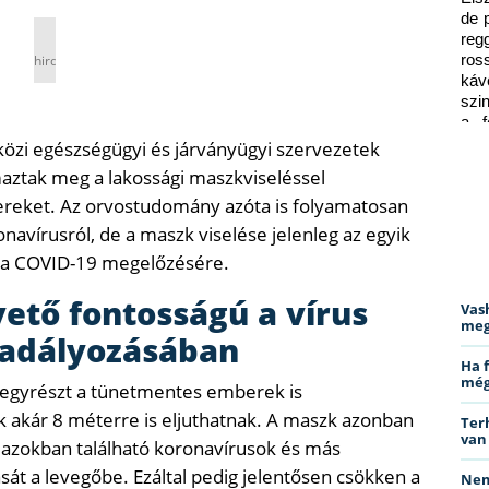
de 
reg
hirdetés
ros
káv
szi
a f
ped
özi egészségügyi és járványügyi szervezetek
maztak meg a lakossági maszkviseléssel
ereket. Az orvostudomány azóta is folyamatosan
navírusról, de a maszk viselése jelenleg az egyik
 a COVID-19 megelőzésére.
ető fontosságú a vírus
Vas
meg
adályozásában
Ha 
még
y egyrészt a tünetmentes emberek is
 akár 8 méterre is eljuthatnak. A maszk azonban
Ter
van
z azokban található koronavírusok és más
ását a levegőbe. Ezáltal pedig jelentősen csökken a
Nem