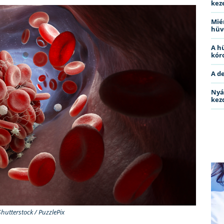
kez
Miér
hüv
A h
kóro
A d
Nyá
kez
Shutterstock / PuzzlePix