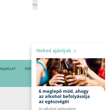
hirdetés
Neked ajánljuk
AAJÁNLAT
PARTNEREINK
KAPCSOLAT
6 meglepő mód, ahogy
az alkohol befolyásolja
az egészségét
Az alkohol egészségre