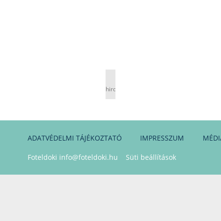
hirdetés
ADATVÉDELMI TÁJÉKOZTATÓ
IMPRESSZUM
MÉDI
Foteldoki
info@foteldoki.hu
Süti beállítások