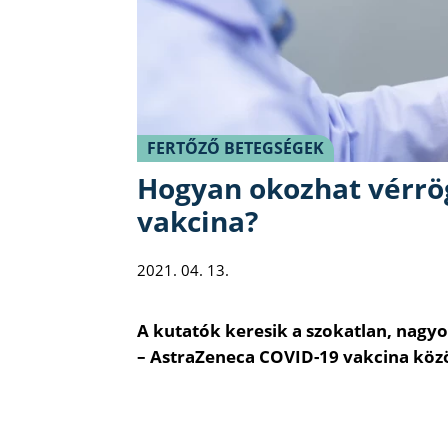
FERTŐZŐ BETEGSÉGEK
Hogyan okozhat vérrög
vakcina?
2021. 04. 13.
A kutatók keresik a szokatlan, nagyo
– AstraZeneca COVID-19 vakcina közö