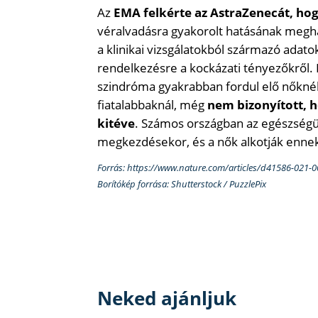
Az
EMA felkérte az AstraZenecát, ho
véralvadásra gyakorolt ​​hatásának megh
a klinikai vizsgálatokból származó adato
rendelkezésre a kockázati tényezőkről. 
szindróma gyakrabban fordul elő nőknél,
fiatalabbaknál, még
nem bizonyított, 
kitéve
. Számos országban az egészségüg
megkezdésekor, és a nők alkotják enne
Forrás: https://www.nature.com/articles/d41586-021-
Borítókép forrása: Shutterstock / PuzzlePix
Neked ajánljuk