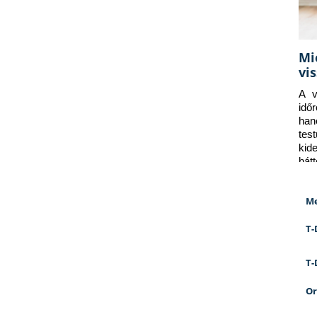
Mi
vi
A v
idő
han
tes
kid
hát
Me
T-
T-
Or