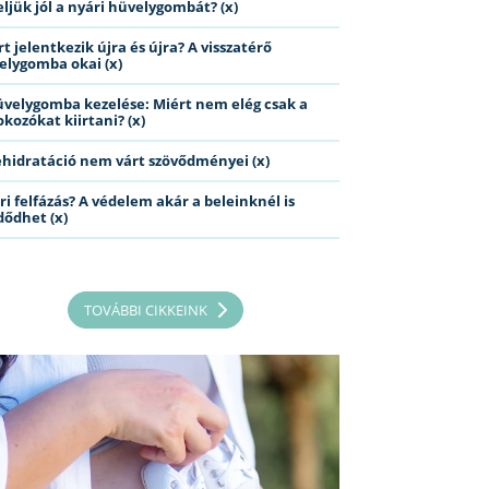
eljük jól a nyári hüvelygombát? (x)
t jelentkezik újra és újra? A visszatérő
elygomba okai (x)
üvelygomba kezelése: Miért nem elég csak a
kozókat kiirtani? (x)
ehidratáció nem várt szövődményei (x)
ri felfázás? A védelem akár a beleinknél is
dődhet (x)
TOVÁBBI CIKKEINK