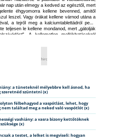
pár nap után elmegy a kedved az egésztől, mert 
gelente éhgyomorra kellene bevenned, amitől 
szul leszel. Vagy órákat kellene várnod utána a 
éval, a tejről meg a kalciumtablettádról pedig 
nte teljesen le kellene mondanod, mert „gátolják 
elszívódást”. A kellemetlen mellékhatásokról 
ig jobb nem is beszélni… Ismerős helyzet?
hirdetés
hiány: a tüneteknél mélyebbre kell ásnod, ha
 szeretnéd szüntetni (x)
folyton félbehagyod a vaspótlást, lehet, hogy
 nem találtad meg a neked való vaspótlót (x)
hességi vashiány: a vasra bizony kettőtöknek
 szüksége (x)
csak a testet, a lelket is megviseli: hogyan