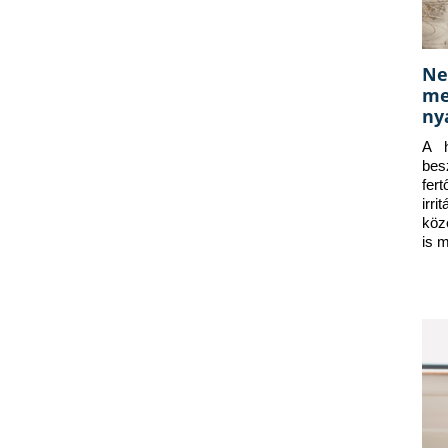
Ne
me
ny
A h
bes
fer
irr
köz
is 