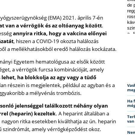
de 
reg
 Gyógyszerügynökség (EMA) 2021. április 7-én
ros
káv
at van a vérrögök és az oltóanyag között
.
szi
nesség
annyira ritka, hogy a vakcina előnyei
a f
ped
zatát
, hiszen a COVID-19 okozta halálozás
ből a mellékhatásokból eredő halálozás kockázata.
ományi Egyetem hematológusa az elsők között
séget, a vérrögök furcsa kombinációját, amely
s lehet, ha blokkolja az agy vagy a tüdő
tlan részein is megjelentek, például az agyban és a
Vas
meg
eggyakoribb a mélyvénás trombózis.
Ha 
onló jelenséggel találkozott néhány olyan
még
rel (heparin) kezeltek
. A heparint általában a
Ter
nagyon ritka esetekben kiválthatja az ún. heparin
van
evű szindrómát, amely vérrögképződést okoz.
Nem