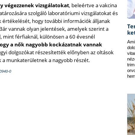
gy végezzenek vizsgálatokat
, beleértve a vakcina
atározására szolgáló laboratóriumi vizsgálatokat és
k értékelését, hogy további információk álljanak
Te
Bár vannak olyan jelentések, amelyek szerint a
ke
 mint férfiaknál, különösen a 60 évesnél
Ami
hogy a nők nagyobb kockázatnak vannak
dol
yi dolgozókat részesítették előnyben az oltások
vit
k a munkaterületnek a nagyobb részét.
néz
tri
orv
00940-0
hem