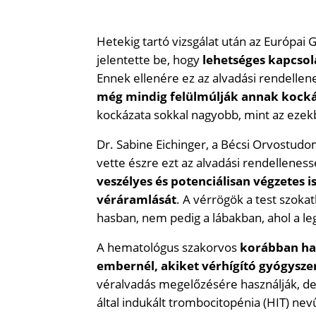
Hetekig tartó vizsgálat után az Európai
jelentette be, hogy
lehetséges kapcsol
Ennek ellenére ez az alvadási rendelle
még mindig felülmúlják annak kocká
kockázata sokkal nagyobb, mint az ezek
Dr. Sabine Eichinger, a Bécsi Orvostud
vette észre ezt az alvadási rendellenes
veszélyes és potenciálisan végzetes i
véráramlását
. A vérrögök a test szoka
hasban, nem pedig a lábakban, ahol a l
A hematológus szakorvos
korábban has
embernél, akiket vérhígító gyógyszer
véralvadás megelőzésére használják, de 
által indukált trombocitopénia (HIT) n