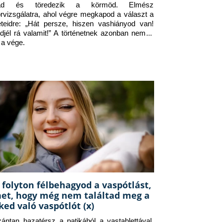
jad és töredezik a körmöd. Elmész 
orvizsgálatra, ahol végre megkapod a választ a 
eteidre: „Hát persze, hiszen vashiányod van! 
djél rá valamit!” A történetnek azonban nem itt 
 a vége.
 folyton félbehagyod a vaspótlást,
het, hogy még nem találtad meg a
ked való vaspótlót (x)
zántan hazatérsz a patikából a vastablettával, 