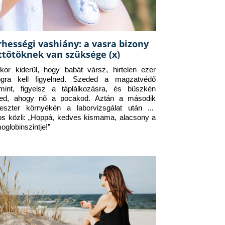
rhességi vashiány: a vasra bizony
ttőtöknek van szüksége (x)
kor kiderül, hogy babát vársz, hirtelen ezer 
ogra kell figyelned. Szeded a magzatvédő 
amint, figyelsz a táplálkozásra, és büszkén 
ed, ahogy nő a pocakod. Aztán a második 
meszter környékén a laborvizsgálat után az 
os közli: „Hoppá, kedves kismama, alacsony a 
oglobinszintje!”