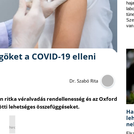
ha
lab
tün
Sze
van
öket a COVID-19 elleni
Dr. Szabó Rita
n ritka véralvadás rendellenesség és az Oxford
tti lehetséges összefüggéseket.
Ha
le
ne
hirdetés
Els