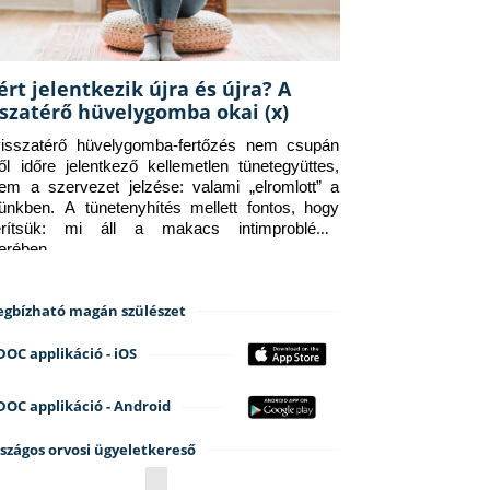
ért jelentkezik újra és újra? A
sszatérő hüvelygomba okai (x)
isszatérő hüvelygomba-fertőzés nem csupán 
ről időre jelentkező kellemetlen tünetegyüttes, 
em a szervezet jelzése: valami „elromlott” a 
tünkben. A tünetenyhítés mellett fontos, hogy 
erítsük: mi áll a makacs intimprobléma 
terében.
gbízható magán szülészet
DOC applikáció - iOS
DOC applikáció - Android
szágos orvosi ügyeletkereső