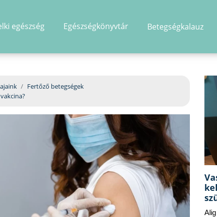
elki egészség
Egészségkönyvtár
Betegségkalauz
hirdetés
ajaink
Fertőző betegségek
 vakcina?
Va
ke
sz
Ali