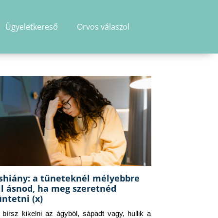
Ügyeletkereső
Orvos válaszol
shiány: a tüneteknél mélyebbre
ll ásnod, ha meg szeretnéd
üntetni (x)
g bírsz kikelni az ágyból, sápadt vagy, hullik a 