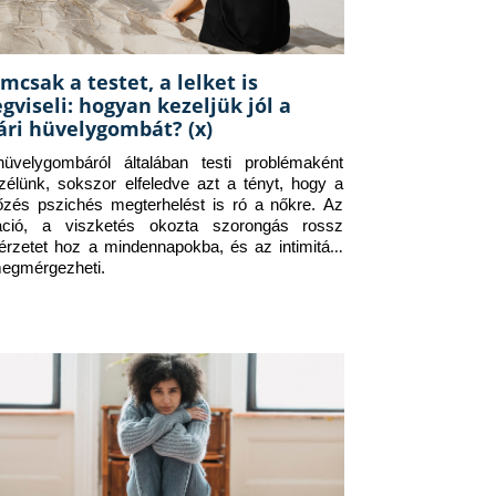
mcsak a testet, a lelket is
gviseli: hogyan kezeljük jól a
ári hüvelygombát? (x)
üvelygombáról általában testi problémaként 
zélünk, sokszor elfeledve azt a tényt, hogy a 
tőzés pszichés megterhelést is ró a nőkre. Az 
itáció, a viszketés okozta szorongás rossz 
érzetet hoz a mindennapokba, és az intimitást 
megmérgezheti.