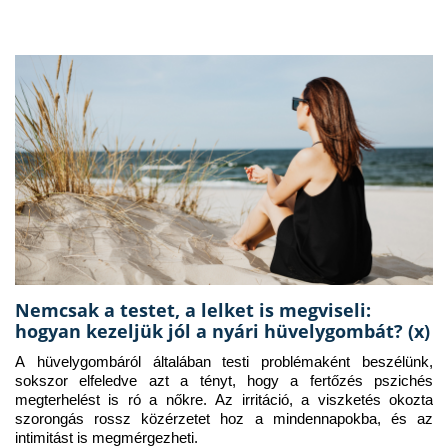
Nemcsak a testet, a lelket is megviseli:
hogyan kezeljük jól a nyári hüvelygombát? (x)
A hüvelygombáról általában testi problémaként beszélünk, 
sokszor elfeledve azt a tényt, hogy a fertőzés pszichés 
megterhelést is ró a nőkre. Az irritáció, a viszketés okozta 
szorongás rossz közérzetet hoz a mindennapokba, és az 
intimitást is megmérgezheti.