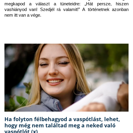
megkapod a választ a tüneteidre: „Hát persze, hiszen 
vashiányod van! Szedjél rá valamit!” A történetnek azonban 
nem itt van a vége.
Ha folyton félbehagyod a vaspótlást, lehet,
hogy még nem találtad meg a neked való
vaspótlót (x)