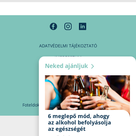
ADATVÉDELMI TÁJÉKOZTATÓ
IMPRESSZUM
Neked ajánljuk
MÉDIAAJÁNLAT
PARTNEREINK
KAPCSOLAT
Foteldoki
info@foteldoki.hu
Süti beállítások
6 meglepő mód, ahogy
az alkohol befolyásolja
az egészségét