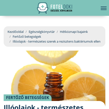
hirdetés
LELKI EGÉSZSÉG
Bejelentkezés
EGÉSZSÉGKÖNYVTÁR
Kezdőoldal
Egészségkönyvtár
Hétköznapi bajaink
Fertőző betegségek
BETEGSÉGKALAUZ
Illóolajok - természetes szerek a rezisztens baktériumok ellen
ÜGYELETKERESŐ
ORVOS VÁLASZOL
ORVOSKERESŐ
FERTŐZŐ BETEGSÉGEK
Illóolajok - természetes