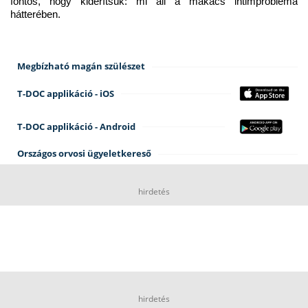
fontos, hogy kiderítsük: mi áll a makacs intimprobléma 
hátterében.
Megbízható magán szülészet
T-DOC applikáció - iOS
T-DOC applikáció - Android
Országos orvosi ügyeletkereső
hirdetés
hirdetés