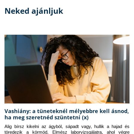
Neked ajánljuk
Vashiány: a tüneteknél mélyebbre kell ásnod,
ha meg szeretnéd szüntetni (x)
Alig bírsz kikelni az ágyból, sápadt vagy, hullik a hajad és 
töredezik a körmöd. Elmész laborvizsgálatra, ahol végre 