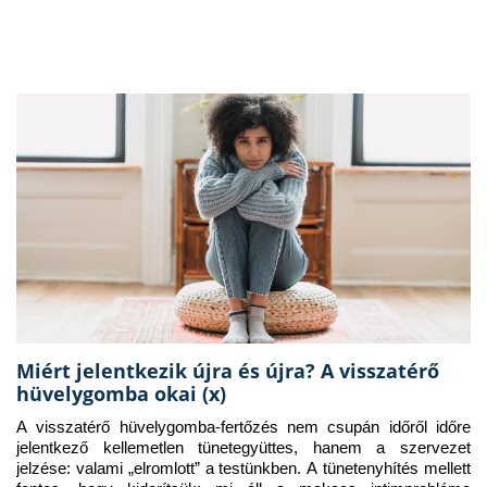
Miért jelentkezik újra és újra? A visszatérő
hüvelygomba okai (x)
A visszatérő hüvelygomba-fertőzés nem csupán időről időre 
jelentkező kellemetlen tünetegyüttes, hanem a szervezet 
jelzése: valami „elromlott” a testünkben. A tünetenyhítés mellett 