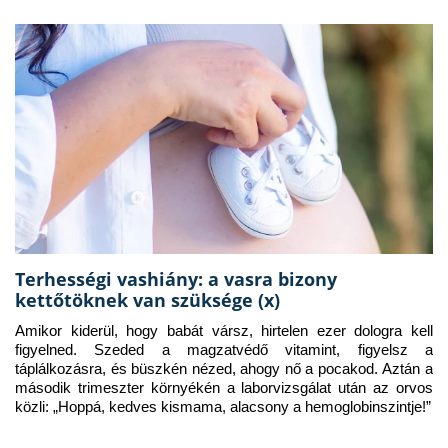
Terhességi vashiány: a vasra bizony
kettőtöknek van szüksége (x)
Amikor kiderül, hogy babát vársz, hirtelen ezer dologra kell 
figyelned. Szeded a magzatvédő vitamint, figyelsz a 
táplálkozásra, és büszkén nézed, ahogy nő a pocakod. Aztán a 
második trimeszter környékén a laborvizsgálat után az orvos 
közli: „Hoppá, kedves kismama, alacsony a hemoglobinszintje!”