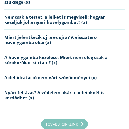
szüksége (x)
Nemcsak a testet, a lelket is megviseli: hogyan
kezeljük jól a nyári hüvelygombát? (x)
Miért jelentkezik újra és újra? A visszatérő
hüvelygomba okai (x)
A hüvelygomba kezelése: Miért nem elég csak a
kórokozókat kiirtani? (x)
A dehidratáció nem várt szövődményei (x)
Nyári felfázás? A védelem akár a beleinknél is
kezdődhet (x)
TOVÁBBI CIKKEINK