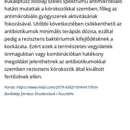
eukaliptusz illóolaj) széles spektrumú antimikrobiális
hatást mutattak a kórokozókkal szemben, főleg az
antimikrobiális gyógyszerek aktivitásának
fokozásával. Utóbbi következtében csökkenthető az
antibiotikumok minimális terápiás dózisa, ezáltal
pedig a rezisztens baktériumok kifejlődésének a
kockázata. Ezért ezek a természetes vegyületek
önmagukban vagy kombinációban hatékony
megoldást jelenthetnek az antibiotikumokkal
szemben rezisztens kórokozók által kiváltott
fertőzések ellen.
Forrás: https://www.mdpi.com/2079-6382/10/4/417/htm
Borítókép forrása: Shutterstock / PuzzlePix