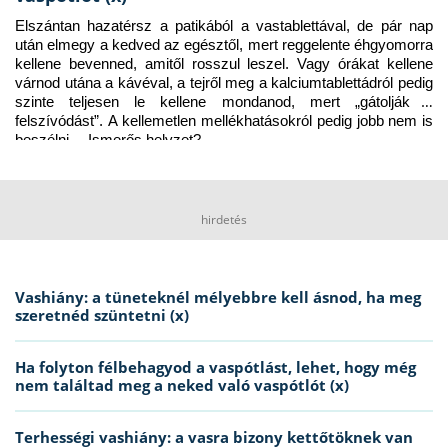
Elszántan hazatérsz a patikából a vastablettával, de pár nap 
után elmegy a kedved az egésztől, mert reggelente éhgyomorra 
kellene bevenned, amitől rosszul leszel. Vagy órákat kellene 
várnod utána a kávéval, a tejről meg a kalciumtablettádról pedig 
szinte teljesen le kellene mondanod, mert „gátolják a 
felszívódást”. A kellemetlen mellékhatásokról pedig jobb nem is 
beszélni… Ismerős helyzet?
hirdetés
Vashiány: a tüneteknél mélyebbre kell ásnod, ha meg
szeretnéd szüntetni (x)
Ha folyton félbehagyod a vaspótlást, lehet, hogy még
nem találtad meg a neked való vaspótlót (x)
Terhességi vashiány: a vasra bizony kettőtöknek van