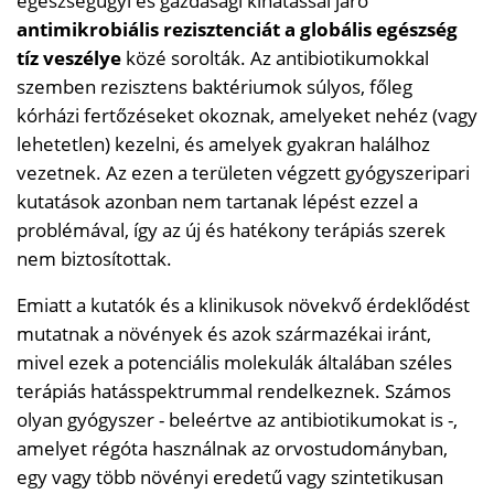
egészségügyi és gazdasági kihatással járó
antimikrobiális rezisztenciát a globális egészség
tíz veszélye
közé sorolták. Az antibiotikumokkal
szemben rezisztens baktériumok súlyos, főleg
kórházi fertőzéseket okoznak, amelyeket nehéz (vagy
lehetetlen) kezelni, és amelyek gyakran halálhoz
vezetnek. Az ezen a területen végzett gyógyszeripari
kutatások azonban nem tartanak lépést ezzel a
problémával, így az új és hatékony terápiás szerek
nem biztosítottak.
Emiatt a kutatók és a klinikusok növekvő érdeklődést
mutatnak a növények és azok származékai iránt,
mivel ezek a potenciális molekulák általában széles
terápiás hatásspektrummal rendelkeznek. Számos
olyan gyógyszer - beleértve az antibiotikumokat is -,
amelyet régóta használnak az orvostudományban,
egy vagy több növényi eredetű vagy szintetikusan