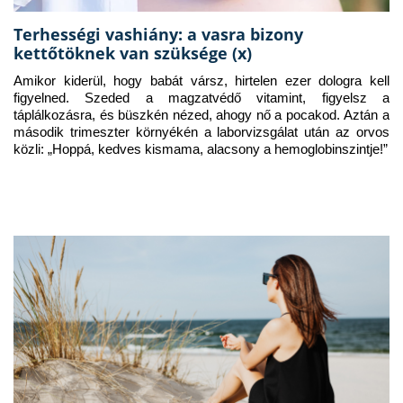
Terhességi vashiány: a vasra bizony
kettőtöknek van szüksége (x)
Amikor kiderül, hogy babát vársz, hirtelen ezer dologra kell 
figyelned. Szeded a magzatvédő vitamint, figyelsz a 
táplálkozásra, és büszkén nézed, ahogy nő a pocakod. Aztán a 
második trimeszter környékén a laborvizsgálat után az orvos 
közli: „Hoppá, kedves kismama, alacsony a hemoglobinszintje!”