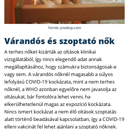
Forrás: pixabay.com
Várandós és szoptató nők
A terhes nőket kizárták az oltások klinikai
vizsgálatából, így nincs elegendő adat annak
megállapításához, hogy számukra biztonságosak-e
vagy sem. A várandós nőknél magasabb a súlyos
lefolyású COVID-19 kockázata, mint a nem terhes
nőknél, a WHO azonban egyelőre nem javasolja az
oltásukat, bár fontolóra lehet venni, ha
elkerülhetetlenül magas az expozíció kockázata.
Nincs ismert kockázat a nem élő oltások szoptatás
alatt történő beadásával kapcsolatban, így a COVID-19
elleni vakcinát fel lehet ajánlani a szoptató nőknek.