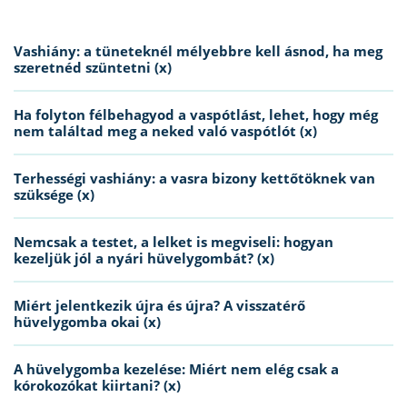
Vashiány: a tüneteknél mélyebbre kell ásnod, ha meg
szeretnéd szüntetni (x)
Ha folyton félbehagyod a vaspótlást, lehet, hogy még
nem találtad meg a neked való vaspótlót (x)
Terhességi vashiány: a vasra bizony kettőtöknek van
szüksége (x)
Nemcsak a testet, a lelket is megviseli: hogyan
kezeljük jól a nyári hüvelygombát? (x)
Miért jelentkezik újra és újra? A visszatérő
hüvelygomba okai (x)
A hüvelygomba kezelése: Miért nem elég csak a
kórokozókat kiirtani? (x)