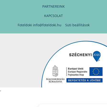
PARTNEREINK
KAPCSOLAT
Foteldoki
info@foteldoki.hu
Süti beállítások