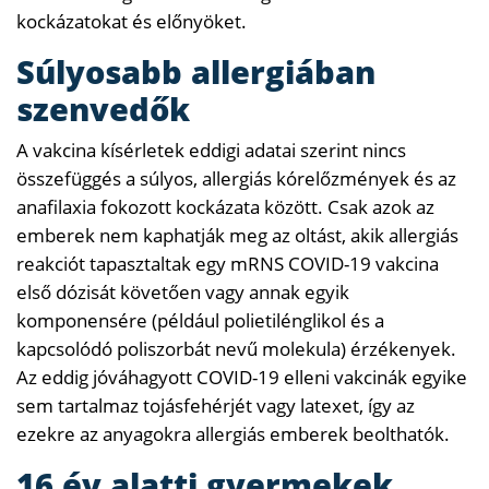
kockázatokat és előnyöket.
Súlyosabb allergiában
szenvedők
A vakcina kísérletek eddigi adatai szerint nincs
összefüggés a súlyos, allergiás kórelőzmények és az
anafilaxia fokozott kockázata között. Csak azok az
emberek nem kaphatják meg az oltást, akik allergiás
reakciót tapasztaltak egy mRNS COVID-19 vakcina
első dózisát követően vagy annak egyik
komponensére (például polietilénglikol és a
kapcsolódó poliszorbát nevű molekula) érzékenyek.
Az eddig jóváhagyott COVID-19 elleni vakcinák egyike
sem tartalmaz tojásfehérjét vagy latexet, így az
ezekre az anyagokra allergiás emberek beolthatók.
16 év alatti gyermekek