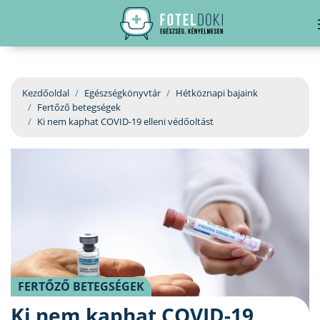
hirdetés
LELKI EGÉSZSÉG
Bejelentkezés
EGÉSZSÉGKÖNYVTÁR
Kezdőoldal
Egészségkönyvtár
Hétköznapi bajaink
Fertőző betegségek
BETEGSÉGKALAUZ
Ki nem kaphat COVID-19 elleni védőoltást
ÜGYELETKERESŐ
ORVOS VÁLASZOL
ORVOSKERESŐ
FERTŐZŐ BETEGSÉGEK
Ki nem kaphat COVID-19