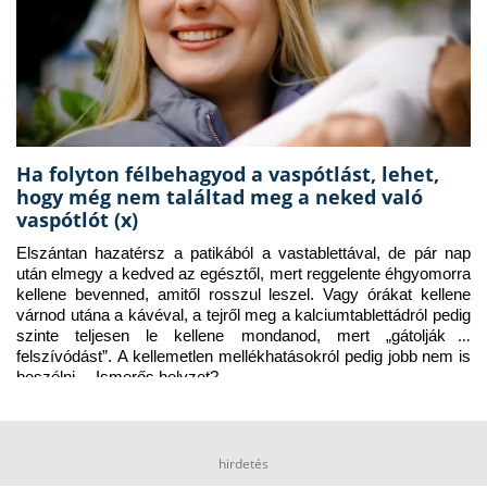
Ha folyton félbehagyod a vaspótlást, lehet,
hogy még nem találtad meg a neked való
vaspótlót (x)
Elszántan hazatérsz a patikából a vastablettával, de pár nap 
után elmegy a kedved az egésztől, mert reggelente éhgyomorra 
kellene bevenned, amitől rosszul leszel. Vagy órákat kellene 
várnod utána a kávéval, a tejről meg a kalciumtablettádról pedig 
szinte teljesen le kellene mondanod, mert „gátolják a 
felszívódást”. A kellemetlen mellékhatásokról pedig jobb nem is 
beszélni… Ismerős helyzet?
hirdetés