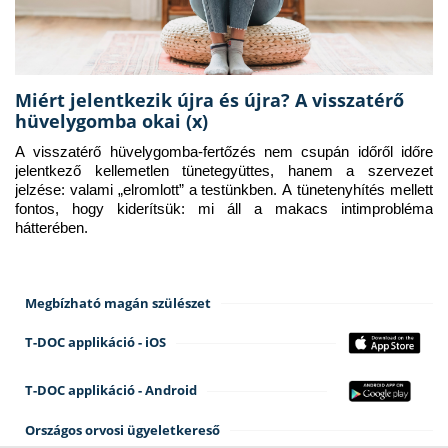
Miért jelentkezik újra és újra? A visszatérő
hüvelygomba okai (x)
A visszatérő hüvelygomba-fertőzés nem csupán időről időre 
jelentkező kellemetlen tünetegyüttes, hanem a szervezet 
jelzése: valami „elromlott” a testünkben. A tünetenyhítés mellett 
fontos, hogy kiderítsük: mi áll a makacs intimprobléma 
hátterében.
Megbízható magán szülészet
T-DOC applikáció - iOS
T-DOC applikáció - Android
Országos orvosi ügyeletkereső