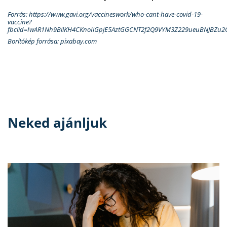
Forrás: https://www.gavi.org/vaccineswork/who-cant-have-covid-19-
vaccine?
fbclid=IwAR1Nh9BilKH4CKnoIiGpjE5AztGGCNT2f2Q9VYM3Z229ueuBNJBZu2
Borítókép forrása: pixabay.com
Neked ajánljuk