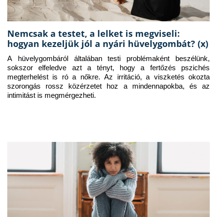
Nemcsak a testet, a lelket is megviseli:
hogyan kezeljük jól a nyári hüvelygombát? (x)
A hüvelygombáról általában testi problémaként beszélünk, 
sokszor elfeledve azt a tényt, hogy a fertőzés pszichés 
megterhelést is ró a nőkre. Az irritáció, a viszketés okozta 
szorongás rossz közérzetet hoz a mindennapokba, és az 
intimitást is megmérgezheti.