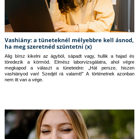
Vashiány: a tüneteknél mélyebbre kell ásnod,
ha meg szeretnéd szüntetni (x)
Alig bírsz kikelni az ágyból, sápadt vagy, hullik a hajad és 
töredezik a körmöd. Elmész laborvizsgálatra, ahol végre 
megkapod a választ a tüneteidre: „Hát persze, hiszen 
vashiányod van! Szedjél rá valamit!” A történetnek azonban 
nem itt van a vége.