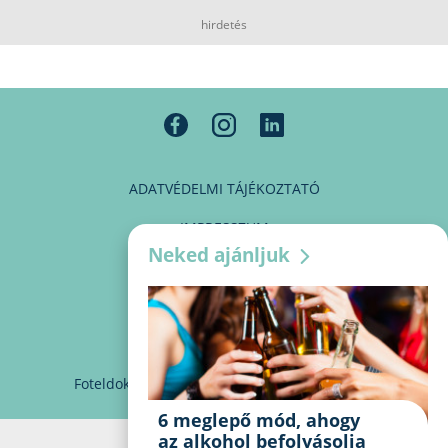
hirdetés
ADATVÉDELMI TÁJÉKOZTATÓ
IMPRESSZUM
Neked ajánljuk
MÉDIAAJÁNLAT
PARTNEREINK
KAPCSOLAT
Foteldoki
info@foteldoki.hu
Süti beállítások
6 meglepő mód, ahogy
az alkohol befolyásolja