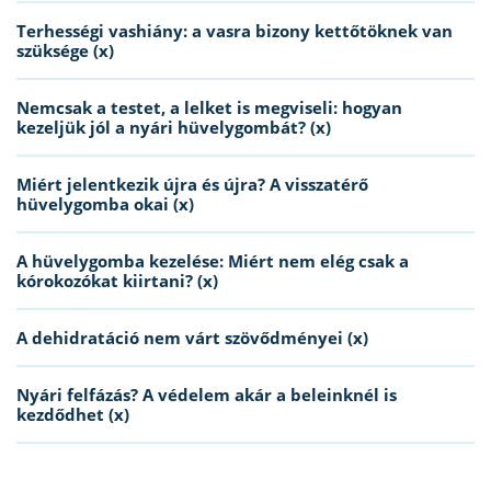
Terhességi vashiány: a vasra bizony kettőtöknek van
szüksége (x)
Nemcsak a testet, a lelket is megviseli: hogyan
kezeljük jól a nyári hüvelygombát? (x)
Miért jelentkezik újra és újra? A visszatérő
hüvelygomba okai (x)
A hüvelygomba kezelése: Miért nem elég csak a
kórokozókat kiirtani? (x)
A dehidratáció nem várt szövődményei (x)
Nyári felfázás? A védelem akár a beleinknél is
kezdődhet (x)