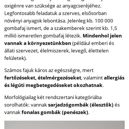
oxigénre van szüksége az anyagcseréjéhez.
Legfontosabb feladatuk a szerves, elsősorban
növényi anyagok lebontása. Jelenleg kb. 100 000
gombafaj ismert, de a szakemberek szerint kb. 1,5
millió ismeretlen gombafaj létezik.
Mindenhol jelen
vannak a környezetünkben
(például emberi és
állati szervezet, élelmiszerek, levegő, élettelen
felületek).
Számos fajuk káros az egészségre, mert
fertőzéseket, ételmérgezéseket
, valamint
allergiás
és légúti megbetegedéseket okozhatnak
.
Morfológiailag két rendszertani kategóriába
sorolhatók: vannak
sarjadzógombák (élesztők)
és
vannak
fonalas gombák (penészek)
.