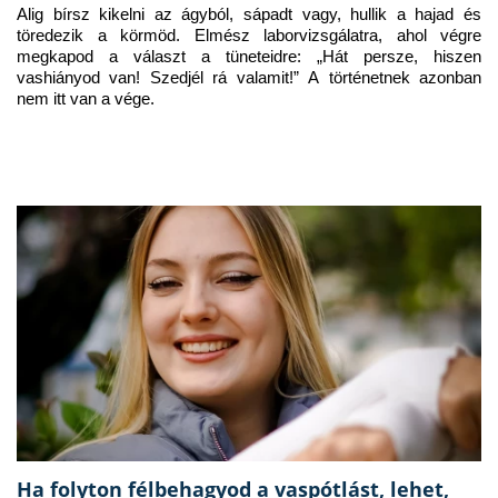
Alig bírsz kikelni az ágyból, sápadt vagy, hullik a hajad és 
töredezik a körmöd. Elmész laborvizsgálatra, ahol végre 
megkapod a választ a tüneteidre: „Hát persze, hiszen 
vashiányod van! Szedjél rá valamit!” A történetnek azonban 
nem itt van a vége.
Ha folyton félbehagyod a vaspótlást, lehet,