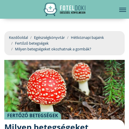
hirdetés
LELKI EGÉSZSÉG
Bejelentkezés
EGÉSZSÉGKÖNYVTÁR
Kezdőoldal
Egészségkönyvtár
Hétköznapi bajaink
Fertőző betegségek
BETEGSÉGKALAUZ
Milyen betegségeket okozhatnak a gombák?
ÜGYELETKERESŐ
ORVOS VÁLASZOL
ORVOSKERESŐ
FERTŐZŐ BETEGSÉGEK
Milyen betegségeket