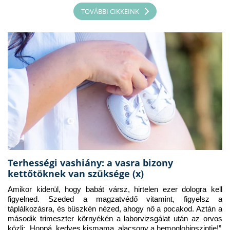
TOVÁBBI CIKKEINK
Terhességi vashiány: a vasra bizony
kettőtöknek van szüksége (x)
Amikor kiderül, hogy babát vársz, hirtelen ezer dologra kell 
figyelned. Szeded a magzatvédő vitamint, figyelsz a 
táplálkozásra, és büszkén nézed, ahogy nő a pocakod. Aztán a 
második trimeszter környékén a laborvizsgálat után az orvos 
közli: „Hoppá, kedves kismama, alacsony a hemoglobinszintje!”