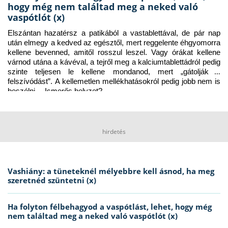
hogy még nem találtad meg a neked való
vaspótlót (x)
Elszántan hazatérsz a patikából a vastablettával, de pár nap 
után elmegy a kedved az egésztől, mert reggelente éhgyomorra 
kellene bevenned, amitől rosszul leszel. Vagy órákat kellene 
várnod utána a kávéval, a tejről meg a kalciumtablettádról pedig 
szinte teljesen le kellene mondanod, mert „gátolják a 
felszívódást”. A kellemetlen mellékhatásokról pedig jobb nem is 
beszélni… Ismerős helyzet?
hirdetés
Vashiány: a tüneteknél mélyebbre kell ásnod, ha meg
szeretnéd szüntetni (x)
Ha folyton félbehagyod a vaspótlást, lehet, hogy még
nem találtad meg a neked való vaspótlót (x)