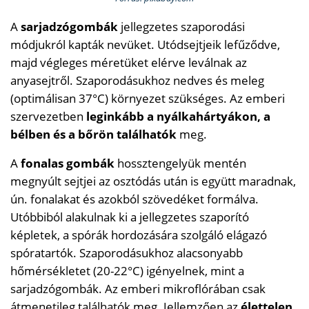
A
sarjadzógombák
jellegzetes szaporodási
módjukról kapták nevüket. Utódsejtjeik lefűződve,
majd végleges méretüket elérve leválnak az
anyasejtről. Szaporodásukhoz nedves és meleg
(optimálisan 37°C) környezet szükséges. Az emberi
szervezetben
leginkább a nyálkahártyákon, a
bélben és a bőrön találhatók
meg.
A
fonalas gombák
hossztengelyük mentén
megnyúlt sejtjei az osztódás után is együtt maradnak,
ún. fonalakat és azokból szövedéket formálva.
Utóbbiból alakulnak ki a jellegzetes szaporító
képletek, a spórák hordozására szolgáló elágazó
spóratartók. Szaporodásukhoz alacsonyabb
hőmérsékletet (20-22°C) igényelnek, mint a
sarjadzógombák. Az emberi mikroflórában csak
átmenetileg találhatók meg. Jellemzően az
élettelen