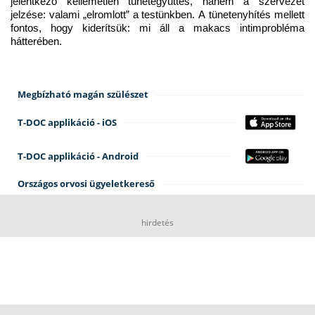
jelentkező kellemetlen tünetegyüttes, hanem a szervezet 
jelzése: valami „elromlott” a testünkben. A tünetenyhítés mellett 
fontos, hogy kiderítsük: mi áll a makacs intimprobléma 
hátterében.
Megbízható magán szülészet
T-DOC applikáció - iOS
T-DOC applikáció - Android
Országos orvosi ügyeletkereső
hirdetés