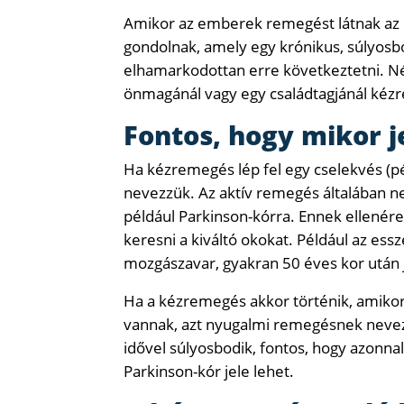
Amikor az emberek remegést látnak az i
gondolnak, amely egy krónikus, súlyo
elhamarkodottan erre következtetni. Néh
önmagánál vagy egy családtagjánál kézr
Fontos, hogy mikor 
Ha kézremegés lép fel egy cselekvés (pé
nevezzük. Az aktív remegés általában ne
például Parkinson-kórra. Ennek ellenére 
keresni a kiváltó okokat. Például az ess
mozgászavar, gyakran 50 éves kor után 
Ha a kézremegés akkor történik, amikor
vannak, azt nyugalmi remegésnek nevezi
idővel súlyosbodik, fontos, hogy azonna
Parkinson-kór jele lehet.