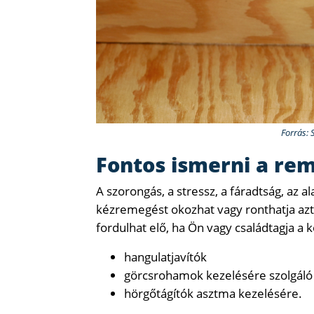
Forrás: 
Fontos ismerni a re
A szorongás, a stressz, a fáradtság, az a
kézremegést okozhat vagy ronthatja azt
fordulhat elő, ha Ön vagy családtagja a 
hangulatjavítók
görcsrohamok kezelésére szolgáló
hörgőtágítók asztma kezelésére.