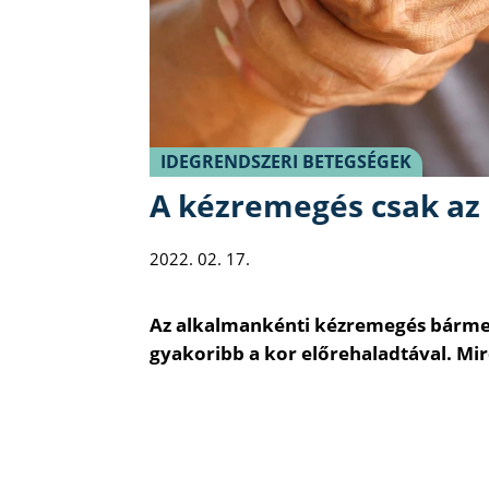
IDEGRENDSZERI BETEGSÉGEK
A kézremegés csak az 
2022. 02. 17.
Az alkalmankénti kézremegés bármel
gyakoribb a kor előrehaladtával. Mire