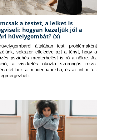
mcsak a testet, a lelket is
gviseli: hogyan kezeljük jól a
ári hüvelygombát? (x)
üvelygombáról általában testi problémaként 
zélünk, sokszor elfeledve azt a tényt, hogy a 
tőzés pszichés megterhelést is ró a nőkre. Az 
itáció, a viszketés okozta szorongás rossz 
érzetet hoz a mindennapokba, és az intimitást 
megmérgezheti.