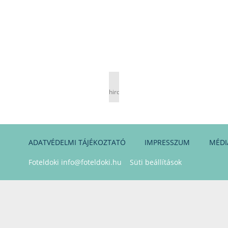
hirdetés
ADATVÉDELMI TÁJÉKOZTATÓ
IMPRESSZUM
MÉDI
Foteldoki
info@foteldoki.hu
Süti beállítások