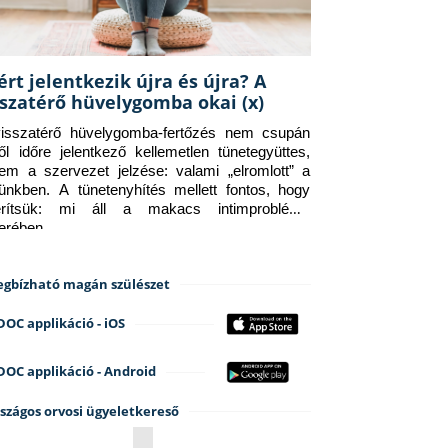
ért jelentkezik újra és újra? A
sszatérő hüvelygomba okai (x)
isszatérő hüvelygomba-fertőzés nem csupán 
ről időre jelentkező kellemetlen tünetegyüttes, 
em a szervezet jelzése: valami „elromlott” a 
tünkben. A tünetenyhítés mellett fontos, hogy 
erítsük: mi áll a makacs intimprobléma 
terében.
gbízható magán szülészet
DOC applikáció - iOS
DOC applikáció - Android
szágos orvosi ügyeletkereső