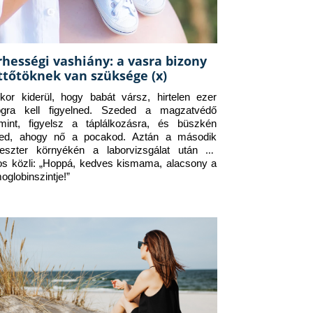
rhességi vashiány: a vasra bizony
ttőtöknek van szüksége (x)
kor kiderül, hogy babát vársz, hirtelen ezer 
ogra kell figyelned. Szeded a magzatvédő 
amint, figyelsz a táplálkozásra, és büszkén 
ed, ahogy nő a pocakod. Aztán a második 
meszter környékén a laborvizsgálat után az 
os közli: „Hoppá, kedves kismama, alacsony a 
oglobinszintje!”