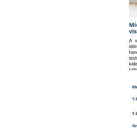
Mi
vi
A v
idő
han
tes
kid
hát
Me
T-
T-
Or