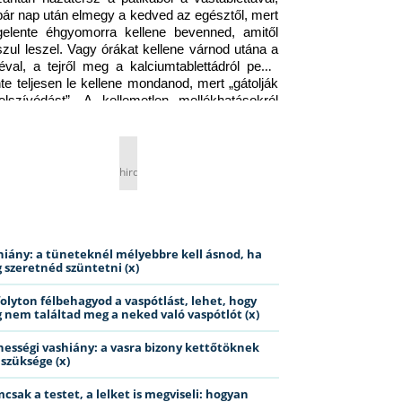
pár nap után elmegy a kedved az egésztől, mert 
gelente éhgyomorra kellene bevenned, amitől 
szul leszel. Vagy órákat kellene várnod utána a 
éval, a tejről meg a kalciumtablettádról pedig 
nte teljesen le kellene mondanod, mert „gátolják 
elszívódást”. A kellemetlen mellékhatásokról 
ig jobb nem is beszélni… Ismerős helyzet?
hirdetés
hiány: a tüneteknél mélyebbre kell ásnod, ha
 szeretnéd szüntetni (x)
folyton félbehagyod a vaspótlást, lehet, hogy
 nem találtad meg a neked való vaspótlót (x)
hességi vashiány: a vasra bizony kettőtöknek
 szüksége (x)
csak a testet, a lelket is megviseli: hogyan