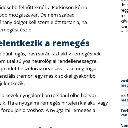
de 
dősebb felnőtteknél, a Parkinson-kórra
reg
sbodó mozgászavar. De nem szabad
ros
ány dolgot kell szem előtt tartania, ha
káv
szi
emegést észlel.
a f
ped
jelentkezik a remegés
ldául fogás, írás) során, azt aktív remegésnek
m utal súlyos neurológiai rendellenességre,
jó ötlet beszélni az orvosával, aki meg fogja
zenciális tremor, egy másik sokkal gyakoribb
Vas
jelentkezik.
meg
 a kezek nyugalomban (például ölbe hajtva)
Ha 
még
k. Ha a nyugalmi remegés hirtelen kialakul vagy
l forduljon orvoshoz. A nyugalmi remegés a
Ter
van
Nem