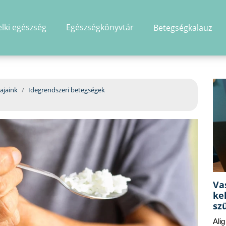
elki egészség
Egészségkönyvtár
Betegségkalauz
hirdetés
ajaink
Idegrendszeri betegségek
Va
ke
sz
Ali