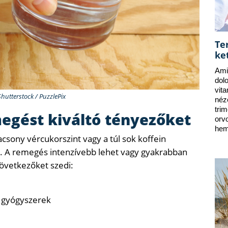
Te
ke
Ami
dol
vit
Shutterstock / PuzzlePix
néz
tri
megést kiváltó tényezőket
orv
hem
lacsony vércukorszint vagy a túl sok koffein
. A remegés intenzívebb lehet vagy gyakrabban
következőket szedi:
 gyógyszerek