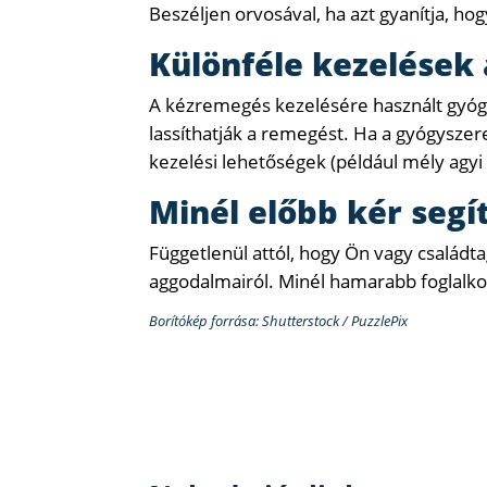
Beszéljen orvosával, ha azt gyanítja, hog
Különféle kezelések 
A kézremegés kezelésére használt gyóg
lassíthatják a remegést. Ha a gyógysze
kezelési lehetőségek (például mély agyi 
Minél előbb kér segí
Függetlenül attól, hogy Ön vagy családta
aggodalmairól. Minél hamarabb foglalkoz
Borítókép forrása: Shutterstock / PuzzlePix