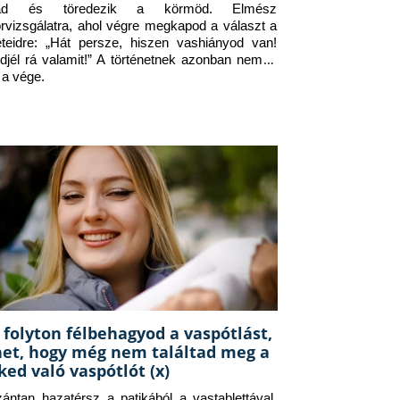
jad és töredezik a körmöd. Elmész 
orvizsgálatra, ahol végre megkapod a választ a 
eteidre: „Hát persze, hiszen vashiányod van! 
djél rá valamit!” A történetnek azonban nem itt 
 a vége.
 folyton félbehagyod a vaspótlást,
het, hogy még nem találtad meg a
ked való vaspótlót (x)
zántan hazatérsz a patikából a vastablettával, 