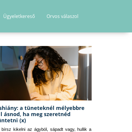
Ügyeletkereső
Orvos válaszol
shiány: a tüneteknél mélyebbre
ll ásnod, ha meg szeretnéd
üntetni (x)
g bírsz kikelni az ágyból, sápadt vagy, hullik a 