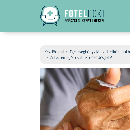
L
Kezdőoldal
Egészségkönyvtár
Hétköznapi b
A kézremegés csak az idősödés jele?