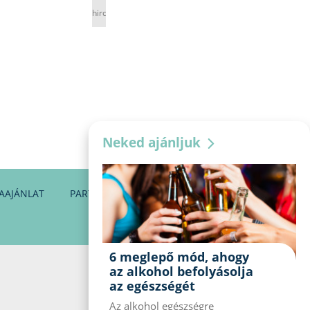
hirdetés
Neked ajánljuk
AAJÁNLAT
PARTNEREINK
KAPCSOLAT
6 meglepő mód, ahogy
az alkohol befolyásolja
az egészségét
Az alkohol egészségre