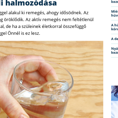
di halmozódása
kez
Miér
el alakul ki remegés, ahogy idősödnek. Az
hüv
ag öröklődik. Az aktív remegés nem feltétlenül
A h
al, de ha a szüleinek életkorral összefüggő
kóro
el Önnél is ez lesz.
A d
Nyá
kez