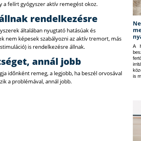
y a felírt gyógyszer aktív remegést okoz.
állnak rendelkezésre
Ne
me
yszerek általában nyugtató hatásúak és
ny
rek nem képesek szabályozni az aktív tremort, más
stimuláció) is rendelkezésre állnak.
A h
bes
tséget, annál jobb
fer
irr
köz
gja időnként remeg, a legjobb, ha beszél orvosával
is 
ik a problémával, annál jobb.