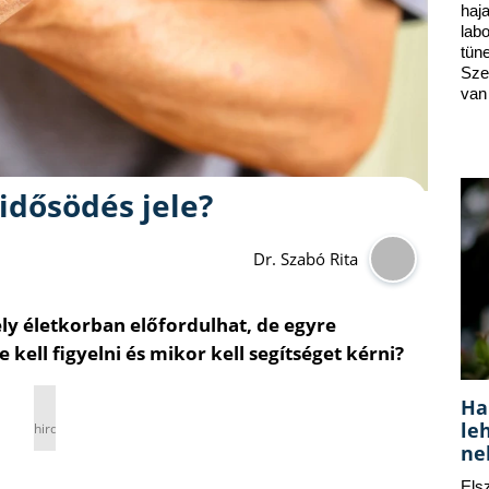
ha
lab
tün
Sze
van
idősödés jele?
Dr. Szabó Rita
y életkorban előfordulhat, de egyre
 kell figyelni és mikor kell segítséget kérni?
Ha
le
hirdetés
ne
Els