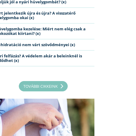
eljük jól a nyári hüvelygombát? (x)
t jelentkezik újra és újra? A visszatérő
elygomba okai (x)
üvelygomba kezelése: Miért nem elég csak a
kozókat kiirtani? (x)
ehidratáció nem várt szövődményei (x)
ri felfázás? A védelem akár a beleinknél is
dődhet (x)
TOVÁBBI CIKKEINK