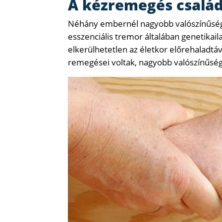
A kézremegés csalá
Néhány embernél nagyobb valószínűségg
esszenciális tremor általában genetikail
elkerülhetetlen az életkor előrehaladtáv
remegései voltak, nagyobb valószínűségg