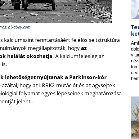
Te
rrás: pixabay.com
ke
kalciumszint fenntartásáért felelős sejtstruktúra
Ami
anulmányok megállapították, hogy
az
dol
ok halálát okozhatja
. A kalciumfelesleg az
vit
néz
is.
tri
orv
k lehetőséget nyújtanak a Parkinson-kór
hem
e
azáltal, hogy az LRRK2 mutációt és az agysejtek
biológiai folyamat egyes lépéseinek meghatározása
ontját jelenti.