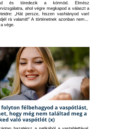
jad és töredezik a körmöd. Elmész 
orvizsgálatra, ahol végre megkapod a választ a 
eteidre: „Hát persze, hiszen vashiányod van! 
djél rá valamit!” A történetnek azonban nem itt 
 a vége.
 folyton félbehagyod a vaspótlást,
het, hogy még nem találtad meg a
ked való vaspótlót (x)
zántan hazatérsz a patikából a vastablettával, 