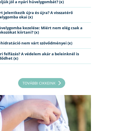
eljük jól a nyári hüvelygombát? (x)
t jelentkezik újra és újra? A visszatérő
elygomba okai (x)
üvelygomba kezelése: Miért nem elég csak a
kozókat kiirtani? (x)
ehidratáció nem várt szövődményei (x)
ri felfázás? A védelem akár a beleinknél is
dődhet (x)
TOVÁBBI CIKKEINK