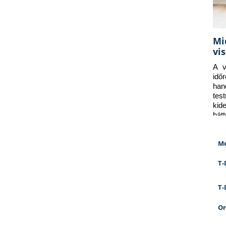
Mi
vi
A v
idő
han
tes
kid
hát
Me
T-
T-
Or