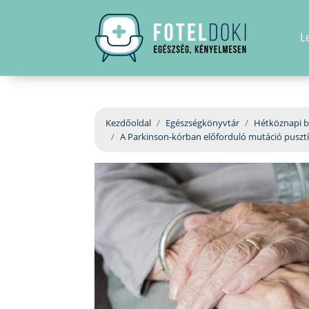
L
Kezdőoldal
Egészségkönyvtár
Hétköznapi b
A Parkinson-kórban előforduló mutáció pusztít