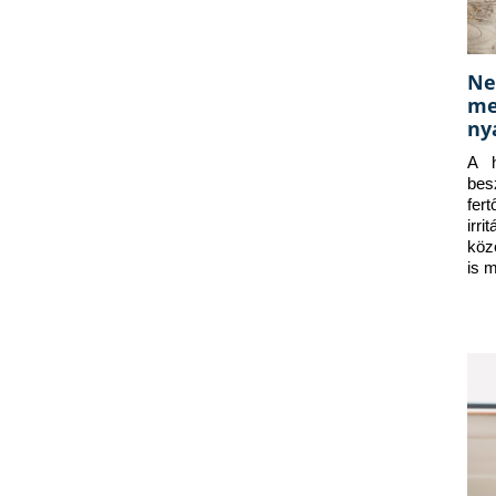
Ne
me
ny
A h
bes
fer
irr
köz
is 