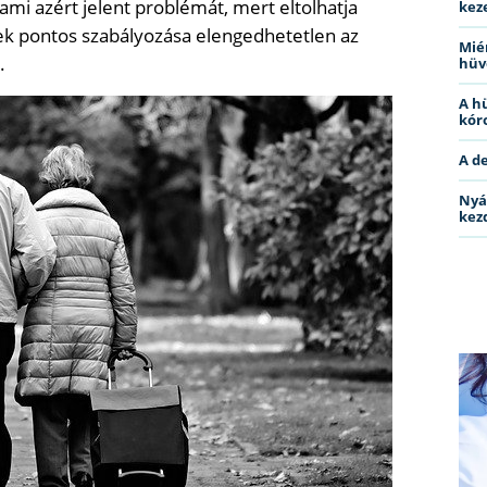
mi azért jelent problémát, mert eltolhatja
kez
yek pontos szabályozása elengedhetetlen az
Miér
.
hüv
A h
kóro
A d
Nyá
kez