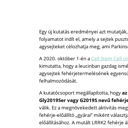
Egy új kutatás eredményei azt mutatják,
folyamatot indít el, amely a sejtek pus
agysejteket célozhatja meg, ami Parkins
A 2020. október 1-én a
Cell Stem Cell 
kimutatta, hogy a leucinban gazdag ismét
agysejtek fehérjetermelésének egyensúl
felhalmozódását.
A kutatócsoport megállapította, hogy
az
Gly2019Ser vagy G2019S nevű fehérje
válik. Ez a megnövekedett aktivitás megv
fehérje-előállító „gyárai” miként válasz
előállításához. A mutált LRRK2 fehérje 