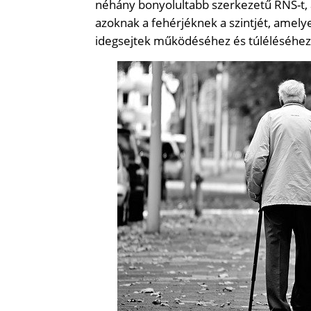
néhány bonyolultabb szerkezetű RNS-t, a
azoknak a fehérjéknek a szintjét, amel
idegsejtek működéséhez és túléléséhez