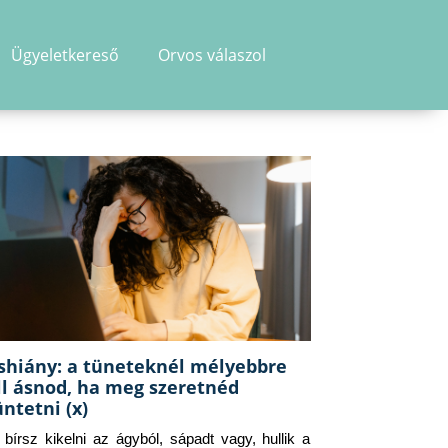
Ügyeletkereső
Orvos válaszol
shiány: a tüneteknél mélyebbre
ll ásnod, ha meg szeretnéd
üntetni (x)
g bírsz kikelni az ágyból, sápadt vagy, hullik a 