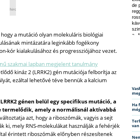
de 
hirdetés
reg
ros
káv
szi
 hogy a mutáció olyan molekuláris biológiai
a f
ped
ztulásának mintázatára leginkább fogékony
on-kór kialakulásához és progressziójához vezet.
című szakmai lapban megjelent tanulmány
lődő kináz 2 (LRRK2) gén mutációja felborítja az
yát, ezáltal lehetővé téve bennük a kalcium
Vas
meg
 LRRK2 génen belül egy specifikus mutáció, a
Ha 
 termelődik, amely a normálisnál aktívabbá
még
áltoztatja azt, hogy a riboszómák, vagyis a sejt
Ter
tják ki, mely RNS-molekulákat használják a fehérjék
van
által érintett riboszómák előnyben részesítenek
Nem