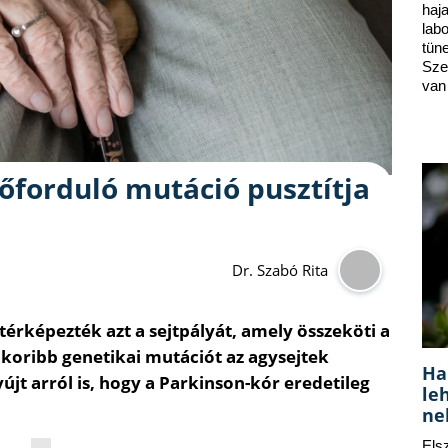
ha
lab
tün
Sze
van
őforduló mutáció pusztítja
Dr. Szabó Rita
térképezték azt a sejtpályát, amely összeköti a
koribb genetikai mutációt az agysejtek
Ha
újt arról is, hogy a Parkinson-kór eredetileg
le
ne
Els