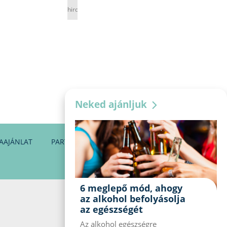
hirdetés
Neked ajánljuk
AAJÁNLAT
PARTNEREINK
KAPCSOLAT
6 meglepő mód, ahogy
az alkohol befolyásolja
az egészségét
Az alkohol egészségre