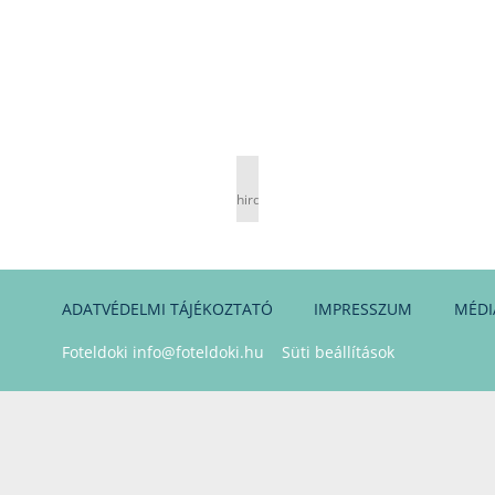
hirdetés
ADATVÉDELMI TÁJÉKOZTATÓ
IMPRESSZUM
MÉDI
Foteldoki
info@foteldoki.hu
Süti beállítások