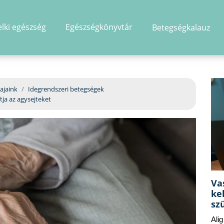
elki egészség
Egészségkönyvtár
Betegségkalauz
hirdetés
ajaink
Idegrendszeri betegségek
ja az agysejteket
Va
ke
sz
Ali