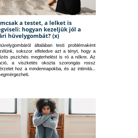
mcsak a testet, a lelket is
gviseli: hogyan kezeljük jól a
ári hüvelygombát? (x)
üvelygombáról általában testi problémaként 
zélünk, sokszor elfeledve azt a tényt, hogy a 
tőzés pszichés megterhelést is ró a nőkre. Az 
itáció, a viszketés okozta szorongás rossz 
érzetet hoz a mindennapokba, és az intimitást 
megmérgezheti.