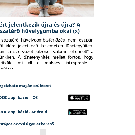
ért jelentkezik újra és újra? A
sszatérő hüvelygomba okai (x)
isszatérő hüvelygomba-fertőzés nem csupán 
ről időre jelentkező kellemetlen tünetegyüttes, 
em a szervezet jelzése: valami „elromlott” a 
tünkben. A tünetenyhítés mellett fontos, hogy 
erítsük: mi áll a makacs intimprobléma 
terében.
gbízható magán szülészet
DOC applikáció - iOS
DOC applikáció - Android
szágos orvosi ügyeletkereső