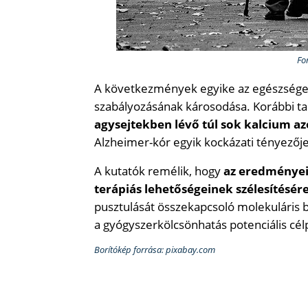
Fo
A következmények egyike az egészséges 
szabályozásának károsodása. Korábbi t
agysejtekben lévő túl sok kalcium az
Alzheimer-kór egyik kockázati tényezője 
A kutatók remélik, hogy
az eredményei
terápiás lehetőségeinek szélesítésér
pusztulását összekapcsoló molekuláris 
a gyógyszerkölcsönhatás potenciális célp
Borítókép forrása: pixabay.com