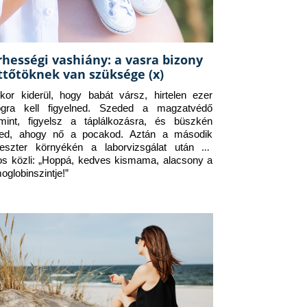
rhességi vashiány: a vasra bizony
ttőtöknek van szüksége (x)
kor kiderül, hogy babát vársz, hirtelen ezer 
ogra kell figyelned. Szeded a magzatvédő 
amint, figyelsz a táplálkozásra, és büszkén 
ed, ahogy nő a pocakod. Aztán a második 
meszter környékén a laborvizsgálat után az 
os közli: „Hoppá, kedves kismama, alacsony a 
oglobinszintje!”