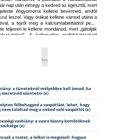
pár nap után elmegy a kedved az egésztől, mert 
gelente éhgyomorra kellene bevenned, amitől 
szul leszel. Vagy órákat kellene várnod utána a 
éval, a tejről meg a kalciumtablettádról pedig 
nte teljesen le kellene mondanod, mert „gátolják 
elszívódást”. A kellemetlen mellékhatásokról 
ig jobb nem is beszélni… Ismerős helyzet?
hirdetés
hiány: a tüneteknél mélyebbre kell ásnod, ha
 szeretnéd szüntetni (x)
folyton félbehagyod a vaspótlást, lehet, hogy
 nem találtad meg a neked való vaspótlót (x)
hességi vashiány: a vasra bizony kettőtöknek
 szüksége (x)
csak a testet, a lelket is megviseli: hogyan