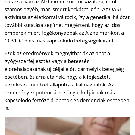
hatással van az Alzheimer-kór kockázatára, mint
számos egyéb, már ismert kockázati gén. Az OAS1
aktivitása az életkorral változik, így a genetikai hálózat
további kutatása segíthet megérteni, hogy az idős
emberek miért fogékonyabbak az Alzheimer-kór, a
COVID-19 és más kapcsolódó betegségek iránt.
Ezek az eredmények megnyithatják az ajtót a
gyógyszerfejlesztés vagy a betegség
előrehaladásának új céljai előtt bármelyik betegség
esetében, és arra utalnak, hogy a kifejlesztett
kezelések mindkét állapotra alkalmazhatók. Az
eredmények potenciális előnyökkel járnak más
kapcsolódó fertőző állapotok és demenciák esetében
is.