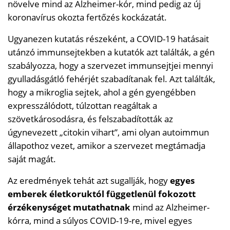
növelve mind az Alzheimer-kór, mind pedig az új
koronavírus okozta fertőzés kockázatát.
Ugyanezen kutatás részeként, a COVID-19 hatásait
utánzó immunsejtekben a kutatók azt találták, a gén
szabályozza, hogy a szervezet immunsejtjei mennyi
gyulladásgátló fehérjét szabadítanak fel. Azt találták,
hogy a mikroglia sejtek, ahol a gén gyengébben
expresszálódott, túlzottan reagáltak a
szövetkárosodásra, és felszabadították az
úgynevezett „citokin vihart”, ami olyan autoimmun
állapothoz vezet, amikor a szervezet megtámadja
saját magát.
Az eredmények tehát azt sugallják, hogy
egyes
emberek életkoruktól függetlenül fokozott
érzékenységet mutathatnak
mind az Alzheimer-
kórra, mind a súlyos COVID-19-re, mivel egyes