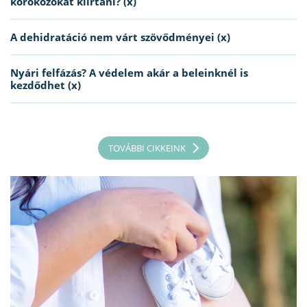
kórokozókat kiirtani? (x)
A dehidratáció nem várt szövődményei (x)
Nyári felfázás? A védelem akár a beleinknél is
kezdődhet (x)
TOVÁBBI CIKKEINK