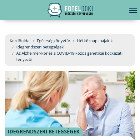
hirdetés
LELKI EGÉSZSÉG
Bejelentkezés
EGÉSZSÉGKÖNYVTÁR
Kezdőoldal
Egészségkönyvtár
Hétköznapi bajaink
Idegrendszeri betegségek
BETEGSÉGKALAUZ
Az Alzheimer-kór és a COVID-19 közös genetikai kockázati
tényezői
ÜGYELETKERESŐ
ORVOS VÁLASZOL
ORVOSKERESŐ
IDEGRENDSZERI BETEGSÉGEK