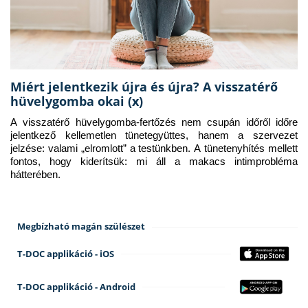
Miért jelentkezik újra és újra? A visszatérő
hüvelygomba okai (x)
A visszatérő hüvelygomba-fertőzés nem csupán időről időre 
jelentkező kellemetlen tünetegyüttes, hanem a szervezet 
jelzése: valami „elromlott” a testünkben. A tünetenyhítés mellett 
fontos, hogy kiderítsük: mi áll a makacs intimprobléma 
hátterében.
Megbízható magán szülészet
T-DOC applikáció - iOS
T-DOC applikáció - Android