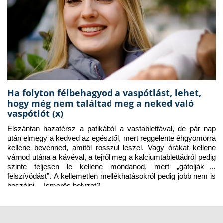
Ha folyton félbehagyod a vaspótlást, lehet,
hogy még nem találtad meg a neked való
vaspótlót (x)
Elszántan hazatérsz a patikából a vastablettával, de pár nap 
után elmegy a kedved az egésztől, mert reggelente éhgyomorra 
kellene bevenned, amitől rosszul leszel. Vagy órákat kellene 
várnod utána a kávéval, a tejről meg a kalciumtablettádról pedig 
szinte teljesen le kellene mondanod, mert „gátolják a 
felszívódást”. A kellemetlen mellékhatásokról pedig jobb nem is 
beszélni… Ismerős helyzet?