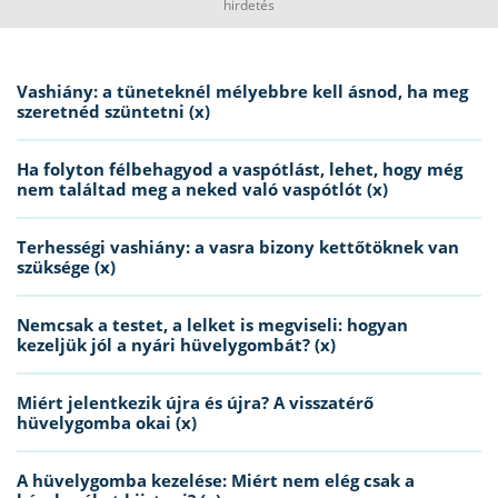
hirdetés
Vashiány: a tüneteknél mélyebbre kell ásnod, ha meg
szeretnéd szüntetni (x)
Ha folyton félbehagyod a vaspótlást, lehet, hogy még
nem találtad meg a neked való vaspótlót (x)
Terhességi vashiány: a vasra bizony kettőtöknek van
szüksége (x)
Nemcsak a testet, a lelket is megviseli: hogyan
kezeljük jól a nyári hüvelygombát? (x)
Miért jelentkezik újra és újra? A visszatérő
hüvelygomba okai (x)
A hüvelygomba kezelése: Miért nem elég csak a