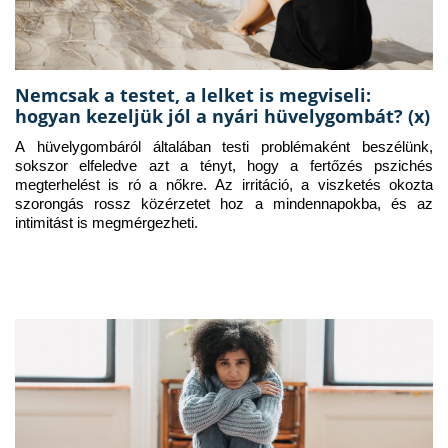
Nemcsak a testet, a lelket is megviseli:
hogyan kezeljük jól a nyári hüvelygombát? (x)
A hüvelygombáról általában testi problémaként beszélünk, 
sokszor elfeledve azt a tényt, hogy a fertőzés pszichés 
megterhelést is ró a nőkre. Az irritáció, a viszketés okozta 
szorongás rossz közérzetet hoz a mindennapokba, és az 
intimitást is megmérgezheti.