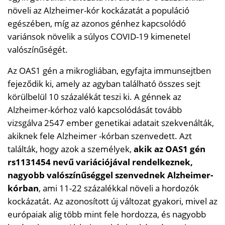
növeli az Alzheimer-kór kockázatát a populáció
egészében, míg az azonos génhez kapcsolódó
variánsok növelik a súlyos COVID-19 kimenetel
valószínűségét.
Az OAS1 gén a mikrogliában, egyfajta immunsejtben
fejeződik ki, amely az agyban található összes sejt
körülbelül 10 százalékát teszi ki. A génnek az
Alzheimer-kórhoz való kapcsolódását tovább
vizsgálva 2547 ember genetikai adatait szekvenálták,
akiknek fele Alzheimer -kórban szenvedett. Azt
találták, hogy azok a személyek,
akik az OAS1 gén
rs1131454 nevű variációjával rendelkeznek,
nagyobb valószínűséggel szenvednek Alzheimer-
kórban
, ami 11-22 százalékkal növeli a hordozók
kockázatát. Az azonosított új változat gyakori, mivel az
európaiak alig több mint fele hordozza, és nagyobb