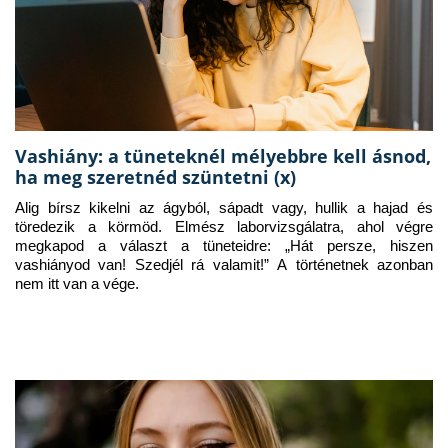
Vashiány: a tüneteknél mélyebbre kell ásnod,
ha meg szeretnéd szüntetni (x)
Alig bírsz kikelni az ágyból, sápadt vagy, hullik a hajad és 
töredezik a körmöd. Elmész laborvizsgálatra, ahol végre 
megkapod a választ a tüneteidre: „Hát persze, hiszen 
vashiányod van! Szedjél rá valamit!” A történetnek azonban 
nem itt van a vége.