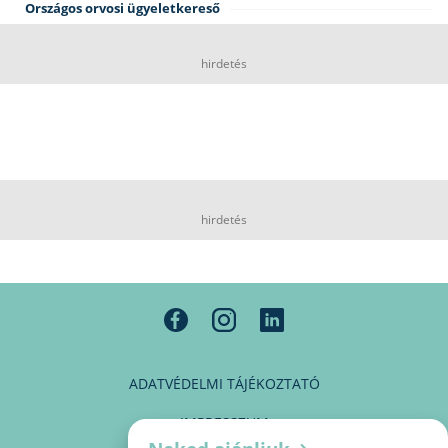
Országos orvosi ügyeletkereső
hirdetés
hirdetés
ADATVÉDELMI TÁJÉKOZTATÓ
IMPRESSZUM