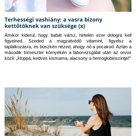
Terhességi vashiány: a vasra bizony
kettőtöknek van szüksége (x)
Amikor kiderül, hogy babát vársz, hirtelen ezer dologra kell 
figyelned. Szeded a magzatvédő vitamint, figyelsz a 
táplálkozásra, és büszkén nézed, ahogy nő a pocakod. Aztán a 
második trimeszter környékén a laborvizsgálat után az orvos 
közli: „Hoppá, kedves kismama, alacsony a hemoglobinszintje!”