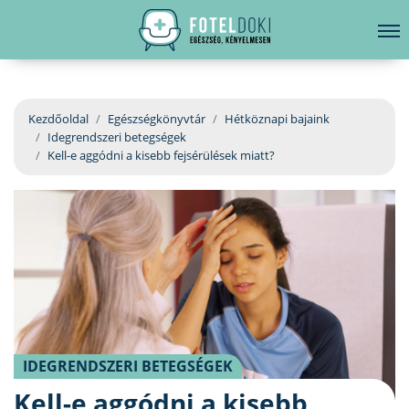
hirdetés
LELKI EGÉSZSÉG
Bejelentkezés
EGÉSZSÉGKÖNYVTÁR
Kezdőoldal
Egészségkönyvtár
Hétköznapi bajaink
Idegrendszeri betegségek
BETEGSÉGKALAUZ
Kell-e aggódni a kisebb fejsérülések miatt?
ÜGYELETKERESŐ
ORVOS VÁLASZOL
ORVOSKERESŐ
IDEGRENDSZERI BETEGSÉGEK
Kell-e aggódni a kisebb