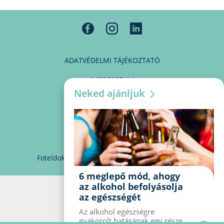
ADATVÉDELMI TÁJÉKOZTATÓ
IMPRESSZUM
Neked ajánljuk
MÉDIAAJÁNLAT
PARTNEREINK
KAPCSOLAT
Foteldoki
info@foteldoki.hu
Süti beállítások
6 meglepő mód, ahogy
az alkohol befolyásolja
az egészségét
Az alkohol egészségre
gyakorolt ​​hatásának egy része