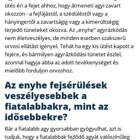
ütés éri a fejet ahhoz, hogy átmeneti agyi zavart
okozzon - a fejfájástól, a szédüléstől vagy a
hányingertől a zavartságig vagy a kimerültségig
terjedő tüneteket okozva. Az „enyhe” agyrázkódás
nem életveszélyes, de minden esetben szakszerű
orvosi ellátást igényel. Tehát ha egy kis ütést kapott a
fejére, és bármilyen agyrázkódási tünetet észlel,
azonnal hagyja abba az adott tevékenységet és
mielőbb forduljon orvoshoz.
Az enyhe fejsérülések
veszélyesebbek a
fiatalabbakra, mint az
idősebbekre?
Bár a fiatalabb agy gyorsabban gyógyulhat, azt is
tudjuk, hogy a fiatalabbak fejlődő agyát valószínűleg