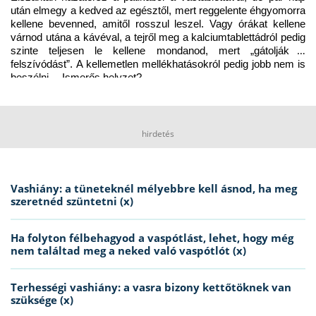
után elmegy a kedved az egésztől, mert reggelente éhgyomorra 
kellene bevenned, amitől rosszul leszel. Vagy órákat kellene 
várnod utána a kávéval, a tejről meg a kalciumtablettádról pedig 
szinte teljesen le kellene mondanod, mert „gátolják a 
felszívódást”. A kellemetlen mellékhatásokról pedig jobb nem is 
beszélni… Ismerős helyzet?
hirdetés
Vashiány: a tüneteknél mélyebbre kell ásnod, ha meg
szeretnéd szüntetni (x)
Ha folyton félbehagyod a vaspótlást, lehet, hogy még
nem találtad meg a neked való vaspótlót (x)
Terhességi vashiány: a vasra bizony kettőtöknek van
szüksége (x)