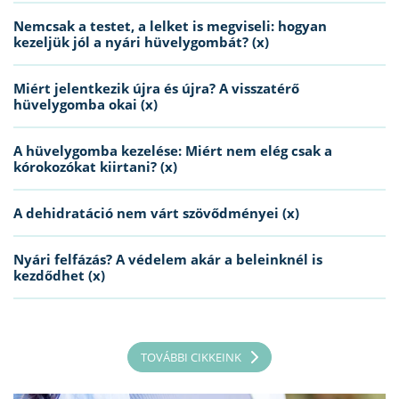
Nemcsak a testet, a lelket is megviseli: hogyan
kezeljük jól a nyári hüvelygombát? (x)
Miért jelentkezik újra és újra? A visszatérő
hüvelygomba okai (x)
A hüvelygomba kezelése: Miért nem elég csak a
kórokozókat kiirtani? (x)
A dehidratáció nem várt szövődményei (x)
Nyári felfázás? A védelem akár a beleinknél is
kezdődhet (x)
TOVÁBBI CIKKEINK