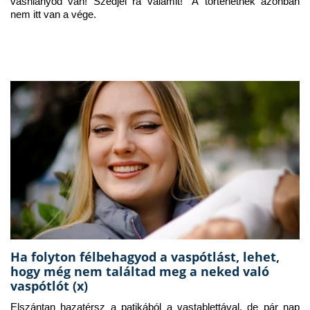
vashiányod van! Szedjél rá valamit!” A történetnek azonban 
nem itt van a vége.
Ha folyton félbehagyod a vaspótlást, lehet,
hogy még nem találtad meg a neked való
vaspótlót (x)
Elszántan hazatérsz a patikából a vastablettával, de pár nap 