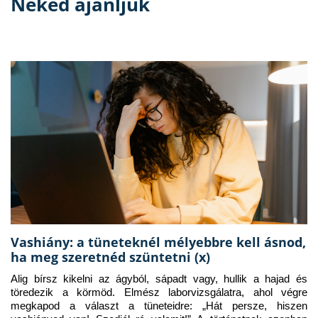
Neked ajánljuk
Vashiány: a tüneteknél mélyebbre kell ásnod,
ha meg szeretnéd szüntetni (x)
Alig bírsz kikelni az ágyból, sápadt vagy, hullik a hajad és 
töredezik a körmöd. Elmész laborvizsgálatra, ahol végre 
megkapod a választ a tüneteidre: „Hát persze, hiszen 