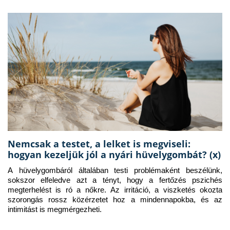
Nemcsak a testet, a lelket is megviseli:
hogyan kezeljük jól a nyári hüvelygombát? (x)
A hüvelygombáról általában testi problémaként beszélünk, 
sokszor elfeledve azt a tényt, hogy a fertőzés pszichés 
megterhelést is ró a nőkre. Az irritáció, a viszketés okozta 
szorongás rossz közérzetet hoz a mindennapokba, és az 
intimitást is megmérgezheti.