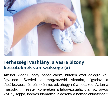
Terhességi vashiány: a vasra bizony
kettőtöknek van szüksége (x)
Amikor kiderül, hogy babát vársz, hirtelen ezer dologra kell 
figyelned. Szeded a magzatvédő vitamint, figyelsz a 
táplálkozásra, és büszkén nézed, ahogy nő a pocakod. Aztán a 
második trimeszter környékén a laborvizsgálat után az orvos 
közli: „Hoppá, kedves kismama, alacsony a hemoglobinszintje!”