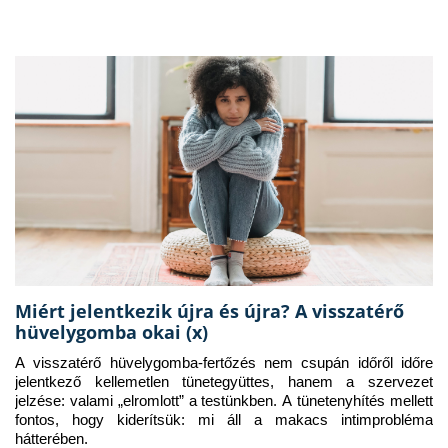
Miért jelentkezik újra és újra? A visszatérő
hüvelygomba okai (x)
A visszatérő hüvelygomba-fertőzés nem csupán időről időre 
jelentkező kellemetlen tünetegyüttes, hanem a szervezet 
jelzése: valami „elromlott” a testünkben. A tünetenyhítés mellett 
fontos, hogy kiderítsük: mi áll a makacs intimprobléma 
hátterében.