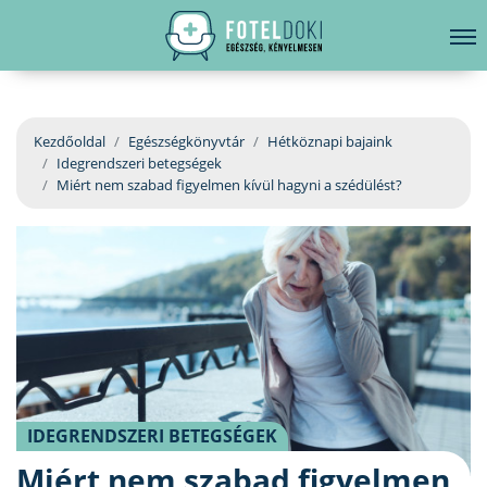
hirdetés
LELKI EGÉSZSÉG
Bejelentkezés
EGÉSZSÉGKÖNYVTÁR
Kezdőoldal
Egészségkönyvtár
Hétköznapi bajaink
Idegrendszeri betegségek
BETEGSÉGKALAUZ
Miért nem szabad figyelmen kívül hagyni a szédülést?
ÜGYELETKERESŐ
ORVOS VÁLASZOL
ORVOSKERESŐ
IDEGRENDSZERI BETEGSÉGEK
Miért nem szabad figyelmen