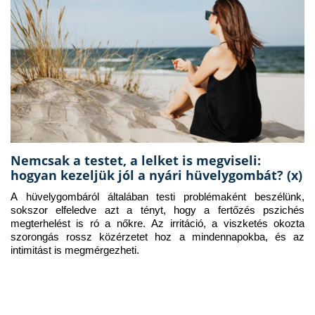
Nemcsak a testet, a lelket is megviseli:
hogyan kezeljük jól a nyári hüvelygombát? (x)
A hüvelygombáról általában testi problémaként beszélünk, 
sokszor elfeledve azt a tényt, hogy a fertőzés pszichés 
megterhelést is ró a nőkre. Az irritáció, a viszketés okozta 
szorongás rossz közérzetet hoz a mindennapokba, és az 
intimitást is megmérgezheti.