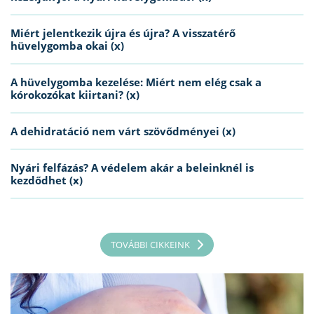
Miért jelentkezik újra és újra? A visszatérő
hüvelygomba okai (x)
A hüvelygomba kezelése: Miért nem elég csak a
kórokozókat kiirtani? (x)
A dehidratáció nem várt szövődményei (x)
Nyári felfázás? A védelem akár a beleinknél is
kezdődhet (x)
TOVÁBBI CIKKEINK