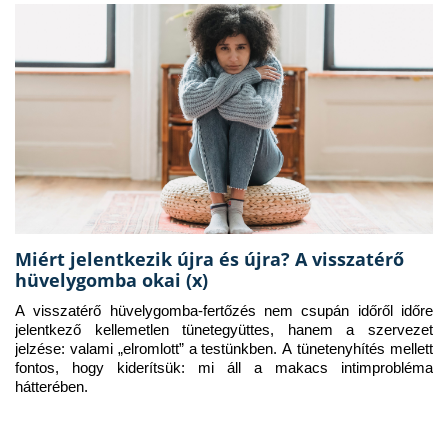
Miért jelentkezik újra és újra? A visszatérő
hüvelygomba okai (x)
A visszatérő hüvelygomba-fertőzés nem csupán időről időre 
jelentkező kellemetlen tünetegyüttes, hanem a szervezet 
jelzése: valami „elromlott” a testünkben. A tünetenyhítés mellett 
fontos, hogy kiderítsük: mi áll a makacs intimprobléma 
hátterében.