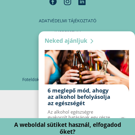
ADATVÉDELMI TÁJÉKOZTATÓ
IMPRESSZUM
Neked ajánljuk
MÉDIAAJÁNLAT
PARTNEREINK
KAPCSOLAT
Foteldoki
info@foteldoki.hu
Süti beállítások
6 meglepő mód, ahogy
az alkohol befolyásolja
az egészségét
Az alkohol egészségre
gyakorolt ​​hatásának egy része
jól ismert, mások azonban
A weboldal sütiket használ, elfogadod
meglepők lehetnek. Van hat
őket?
kevésbé ismert hatás, amelyet