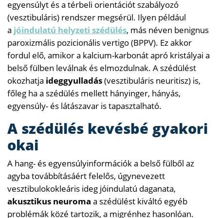
egyensúlyt és a térbeli orientációt szabályozó
(vesztibuláris) rendszer megsérül. Ilyen például
a
jóindulatú helyzeti szédülés
, más néven benignus
paroxizmális pozicionális vertigo (BPPV). Ez akkor
fordul elő, amikor a kalcium-karbonát apró kristályai a
belső fülben leválnak és elmozdulnak. A szédülést
okozhatja
ideggyulladás
(vesztibuláris neuritisz) is,
főleg ha a szédülés mellett hányinger, hányás,
egyensúly- és látászavar is tapasztalható.
A szédülés kevésbé gyakori
okai
A hang- és egyensúlyinformációk a belső fülből az
agyba továbbításáért felelős, úgynevezett
vesztibulokokleáris ideg jóindulatú daganata,
akusztikus neuroma
a szédülést kiváltó egyéb
problémák közé tartozik, a migrénhez hasonlóan.