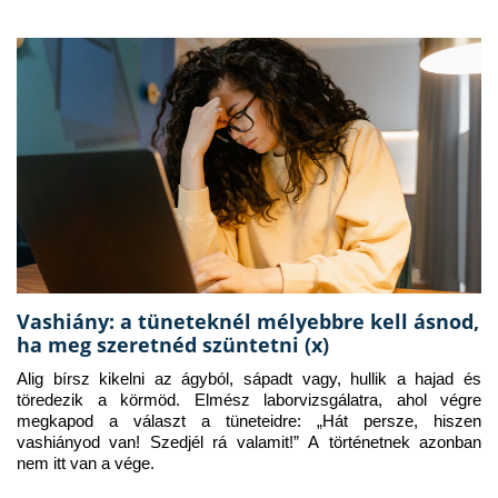
Vashiány: a tüneteknél mélyebbre kell ásnod,
ha meg szeretnéd szüntetni (x)
Alig bírsz kikelni az ágyból, sápadt vagy, hullik a hajad és 
töredezik a körmöd. Elmész laborvizsgálatra, ahol végre 
megkapod a választ a tüneteidre: „Hát persze, hiszen 
vashiányod van! Szedjél rá valamit!” A történetnek azonban 
nem itt van a vége.