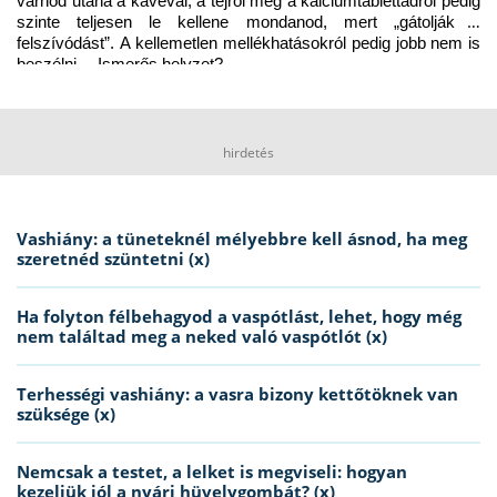
várnod utána a kávéval, a tejről meg a kalciumtablettádról pedig 
szinte teljesen le kellene mondanod, mert „gátolják a 
felszívódást”. A kellemetlen mellékhatásokról pedig jobb nem is 
beszélni… Ismerős helyzet?
hirdetés
Vashiány: a tüneteknél mélyebbre kell ásnod, ha meg
szeretnéd szüntetni (x)
Ha folyton félbehagyod a vaspótlást, lehet, hogy még
nem találtad meg a neked való vaspótlót (x)
Terhességi vashiány: a vasra bizony kettőtöknek van
szüksége (x)
Nemcsak a testet, a lelket is megviseli: hogyan
kezeljük jól a nyári hüvelygombát? (x)