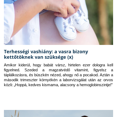
Terhességi vashiány: a vasra bizony
kettőtöknek van szüksége (x)
Amikor kiderül, hogy babát vársz, hirtelen ezer dologra kell 
figyelned. Szeded a magzatvédő vitamint, figyelsz a 
táplálkozásra, és büszkén nézed, ahogy nő a pocakod. Aztán a 
második trimeszter környékén a laborvizsgálat után az orvos 
közli: „Hoppá, kedves kismama, alacsony a hemoglobinszintje!”