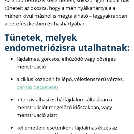
Az endometriózis kellemetlen, sokszor igen fájdalmas
tüneteit az okozza, hogy a méh nyálkahártyája a
méhen kívül máshol is megtalálható – leggyakrabban
a petefészkekben és hashártyában.
Tünetek, melyek
endometriózisra utalhatnak:
fájdalmas, görcsös, elhúzódó vagy bőséges
menstruáció
a ciklus közepén fellépő, véletlenszerű vérzés,
barnás pecsételés
intenzív alhasi és hátfájdalom, általában a
menstruációt megelőző időszakban, vagy
menstruáció alatt
kellemetlen, esetenként fájdalmas érzés az