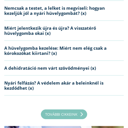
Nemcsak a testet, a lelket is megviseli: hogyan
kezeljük jól a nyári hüvelygombát? (x)
Miért jelentkezik újra és újra? A visszatérő
hüvelygomba okai (x)
A hüvelygomba kezelése: Miért nem elég csak a
kórokozókat kiirtani? (x)
A dehidratáció nem várt szövődményei (x)
Nyári felfázás? A védelem akár a beleinknél is
kezdődhet (x)
TOVÁBBI CIKKEINK