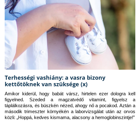
Terhességi vashiány: a vasra bizony
kettőtöknek van szüksége (x)
Amikor kiderül, hogy babát vársz, hirtelen ezer dologra kell 
figyelned. Szeded a magzatvédő vitamint, figyelsz a 
táplálkozásra, és büszkén nézed, ahogy nő a pocakod. Aztán a 
második trimeszter környékén a laborvizsgálat után az orvos 
közli: „Hoppá, kedves kismama, alacsony a hemoglobinszintje!”