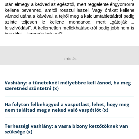
után elmegy a kedved az egésztől, mert reggelente éhgyomorra 
kellene bevenned, amitől rosszul leszel. Vagy órákat kellene 
várnod utána a kávéval, a tejről meg a kalciumtablettádról pedig 
szinte teljesen le kellene mondanod, mert „gátolják a 
felszívódást”. A kellemetlen mellékhatásokról pedig jobb nem is 
beszélni… Ismerős helyzet?
hirdetés
Vashiány: a tüneteknél mélyebbre kell ásnod, ha meg
szeretnéd szüntetni (x)
Ha folyton félbehagyod a vaspótlást, lehet, hogy még
nem találtad meg a neked való vaspótlót (x)
Terhességi vashiány: a vasra bizony kettőtöknek van
szüksége (x)