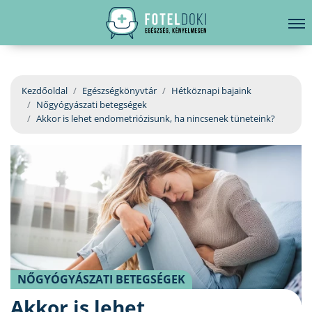
hirdetés
LELKI EGÉSZSÉG
Bejelentkezés
EGÉSZSÉGKÖNYVTÁR
Kezdőoldal
Egészségkönyvtár
Hétköznapi bajaink
Nőgyógyászati betegségek
BETEGSÉGKALAUZ
Akkor is lehet endometriózisunk, ha nincsenek tüneteink?
ÜGYELETKERESŐ
ORVOS VÁLASZOL
ORVOSKERESŐ
NŐGYÓGYÁSZATI BETEGSÉGEK
Akkor is lehet