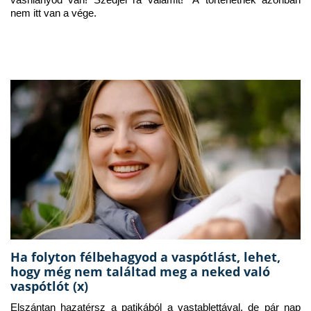
vashiányod van! Szedjél rá valamit!” A történetnek azonban 
nem itt van a vége.
Ha folyton félbehagyod a vaspótlást, lehet,
hogy még nem találtad meg a neked való
vaspótlót (x)
Elszántan hazatérsz a patikából a vastablettával, de pár nap 