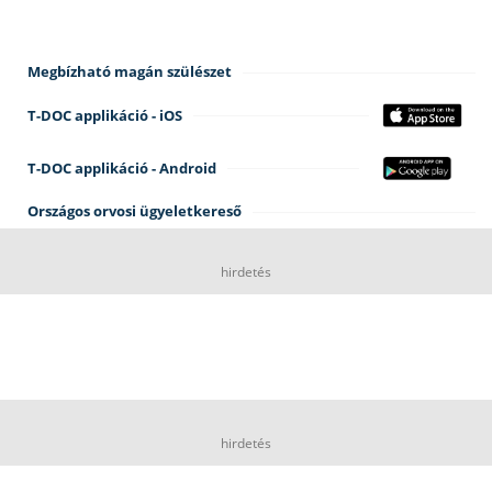
Megbízható magán szülészet
T-DOC applikáció - iOS
T-DOC applikáció - Android
Országos orvosi ügyeletkereső
hirdetés
hirdetés