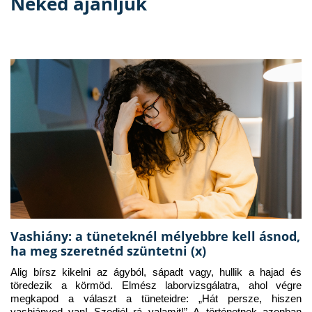
Neked ajánljuk
Vashiány: a tüneteknél mélyebbre kell ásnod,
ha meg szeretnéd szüntetni (x)
Alig bírsz kikelni az ágyból, sápadt vagy, hullik a hajad és 
töredezik a körmöd. Elmész laborvizsgálatra, ahol végre 
megkapod a választ a tüneteidre: „Hát persze, hiszen 