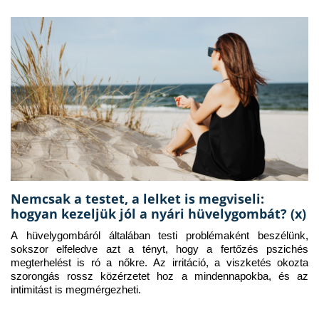
Nemcsak a testet, a lelket is megviseli:
hogyan kezeljük jól a nyári hüvelygombát? (x)
A hüvelygombáról általában testi problémaként beszélünk, 
sokszor elfeledve azt a tényt, hogy a fertőzés pszichés 
megterhelést is ró a nőkre. Az irritáció, a viszketés okozta 
szorongás rossz közérzetet hoz a mindennapokba, és az 
intimitást is megmérgezheti.