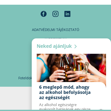
ADATVÉDELMI TÁJÉKOZTATÓ
IMPRESSZUM
Neked ajánljuk
MÉDIAAJÁNLAT
PARTNEREINK
KAPCSOLAT
Foteldoki
info@foteldoki.hu
Süti beállítások
6 meglepő mód, ahogy
az alkohol befolyásolja
az egészségét
Az alkohol egészségre
gyakorolt ​​hatásának egy része