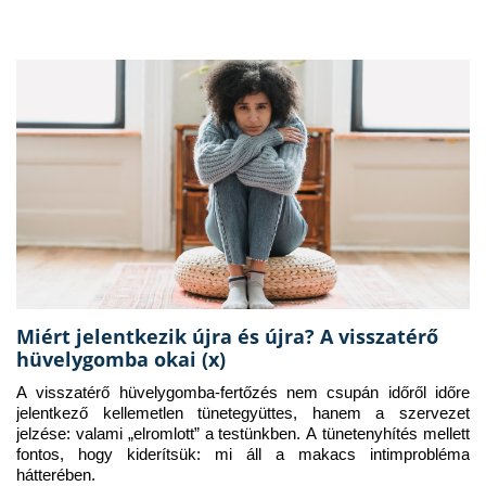
Miért jelentkezik újra és újra? A visszatérő
hüvelygomba okai (x)
A visszatérő hüvelygomba-fertőzés nem csupán időről időre 
jelentkező kellemetlen tünetegyüttes, hanem a szervezet 
jelzése: valami „elromlott” a testünkben. A tünetenyhítés mellett 
fontos, hogy kiderítsük: mi áll a makacs intimprobléma 
hátterében.