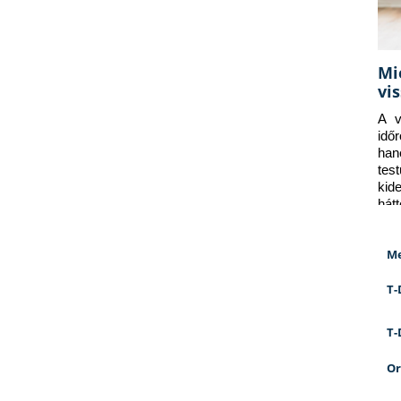
Mi
vi
A v
idő
han
tes
kid
hát
Me
T-
T-
Or