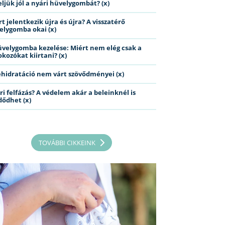
eljük jól a nyári hüvelygombát? (x)
t jelentkezik újra és újra? A visszatérő
elygomba okai (x)
üvelygomba kezelése: Miért nem elég csak a
kozókat kiirtani? (x)
ehidratáció nem várt szövődményei (x)
ri felfázás? A védelem akár a beleinknél is
dődhet (x)
TOVÁBBI CIKKEINK