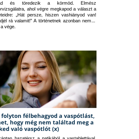
jad és töredezik a körmöd. Elmész 
orvizsgálatra, ahol végre megkapod a választ a 
eteidre: „Hát persze, hiszen vashiányod van! 
djél rá valamit!” A történetnek azonban nem itt 
 a vége.
 folyton félbehagyod a vaspótlást,
het, hogy még nem találtad meg a
ked való vaspótlót (x)
zántan hazatérsz a patikából a vastablettával, 