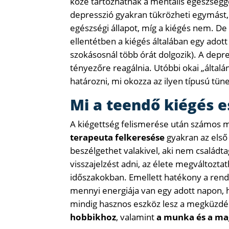
közé tartozhatnak a mentális egészségg
depresszió gyakran tükrözheti egymást,
egészségi állapot, míg a kiégés nem. De
ellentétben a kiégés általában egy adott
szokásosnál több órát dolgozik). A depre
tényezőre reagálnia. Utóbbi okai „által
határozni, mi okozza az ilyen típusú tün
Mi a teendő kiégés 
A kiégettség felismerése után számos m
terapeuta felkeresése
gyakran az első 
beszélgethet valakivel, aki nem családta
visszajelzést adni, az élete megváltozt
időszakokban. Emellett hatékony a rends
mennyi energiája van egy adott napon, 
mindig hasznos eszköz lesz a megküzdé
hobbikhoz
, valamint
a munka és a ma