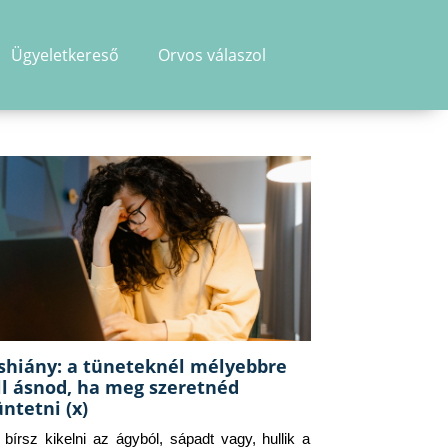
Ügyeletkereső
Orvos válaszol
shiány: a tüneteknél mélyebbre
ll ásnod, ha meg szeretnéd
üntetni (x)
g bírsz kikelni az ágyból, sápadt vagy, hullik a 