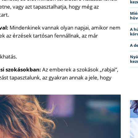
kez
etne, vagy azt tapasztalhatja, hogy még az
Miér
art.
hüv
val:
Mindenkinek vannak olyan napjai, amikor nem
A h
kóro
zek az érzések tartósan fennállnak, az már
A d
ékhatás.
Nyá
kez
ási szokásokban:
Az emberek a szokások „rabjai”,
st tapasztalunk, az gyakran annak a jele, hogy