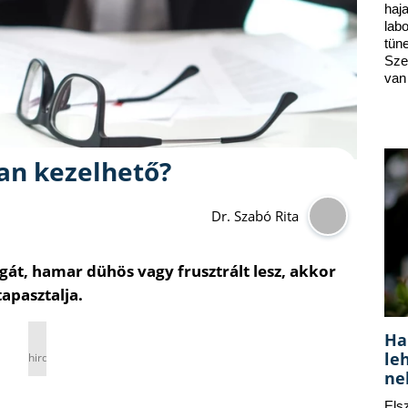
ha
lab
tün
Sze
van
yan kezelhető?
Dr. Szabó Rita
át, hamar dühös vagy frusztrált lesz, akkor
tapasztalja.
Ha
le
hirdetés
ne
Els