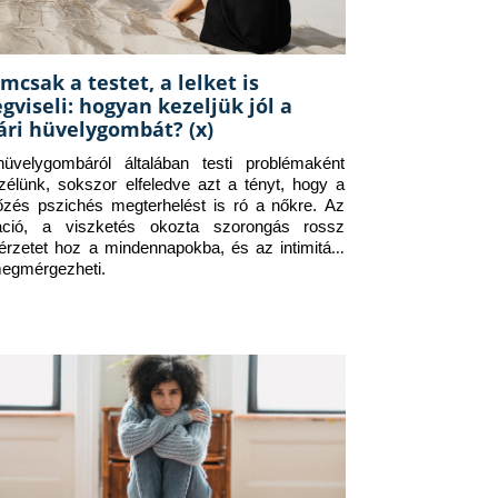
mcsak a testet, a lelket is
gviseli: hogyan kezeljük jól a
ári hüvelygombát? (x)
üvelygombáról általában testi problémaként 
zélünk, sokszor elfeledve azt a tényt, hogy a 
tőzés pszichés megterhelést is ró a nőkre. Az 
itáció, a viszketés okozta szorongás rossz 
érzetet hoz a mindennapokba, és az intimitást 
megmérgezheti.