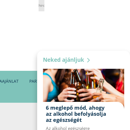
hirdetés
Neked ajánljuk
AAJÁNLAT
PARTNEREINK
KAPCSOLAT
6 meglepő mód, ahogy
az alkohol befolyásolja
az egészségét
Az alkohol egészségre