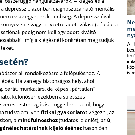
el összefüggő hangulatzavarok. A kiégés és a
 a depresszió azonban diagnosztizálható mentális
 nem ez az egyetlen különbség. A depresszióval
Ne
 környezetre vagy helyzetre adott válasz (például a
me
ssziónak pedig nem kell egy adott kiváltó
ny
ánosabbak”, míg a kiégésnél konkrétan meg tudjuk
A h
eteket.
bes
fer
esetén?
irr
köz
ódszer áll rendelkezésre a felépüléshez. A
is 
lépés. Ha van egy biztonságos hely, ahol
g, barát, munkatárs, de képes „pártatlan”
atható, különösen ezekben a stresszes
zeres testmozgás is. Függetlenül attól, hogy
ha tud valamilyen
fizikai gyakorlatot
végezni, az
sben, a
mindfulnesshez
(tudatos jelenlét), az
új
gánélet határainak kijelöléséhez
hasonlóan.