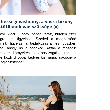
rhességi vashiány: a vasra bizony
ttőtöknek van szüksége (x)
kor kiderül, hogy babát vársz, hirtelen ezer 
ogra kell figyelned. Szeded a magzatvédő 
amint, figyelsz a táplálkozásra, és büszkén 
ed, ahogy nő a pocakod. Aztán a második 
meszter környékén a laborvizsgálat után az 
os közli: „Hoppá, kedves kismama, alacsony a 
oglobinszintje!”