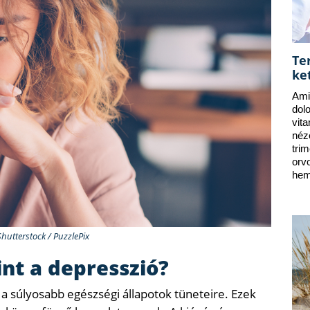
Te
ke
Ami
dol
vit
néz
tri
orv
hem
Shutterstock / PuzzlePix
nt a depresszió?
 a súlyosabb egészségi állapotok tüneteire. Ezek