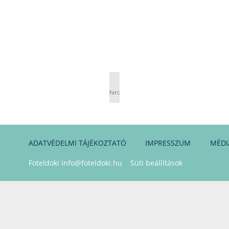
hirdetés
ADATVÉDELMI TÁJÉKOZTATÓ
IMPRESSZUM
MÉDI
Foteldoki
info@foteldoki.hu
Süti beállítások