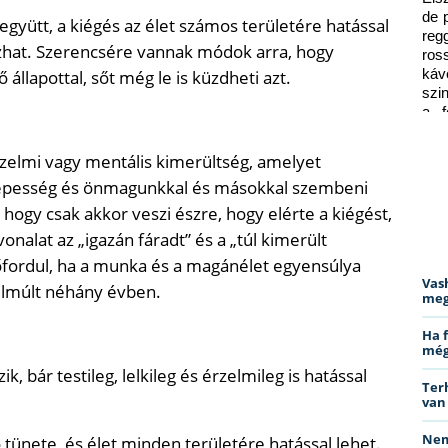
de 
együtt, a kiégés az élet számos területére hatással
reg
ozhat. Szerencsére vannak módok arra, hogy
ros
állapottal, sőt még le is küzdheti azt.
káv
szi
a f
ped
 érzelmi vagy mentális kimerültség, amelyet
őképesség és önmagunkkal és másokkal szembeni
 hogy csak akkor veszi észre, hogy elérte a kiégést,
onalat az „igazán fáradt” és a „túl kimerült
lőfordul, ha a munka és a magánélet egyensúlya
Vas
 elmúlt néhány évben.
meg
Ha 
még
 bár testileg, lelkileg és érzelmileg is hatással
Ter
van
Nem
ő tünete, és élet minden területére hatással lehet.