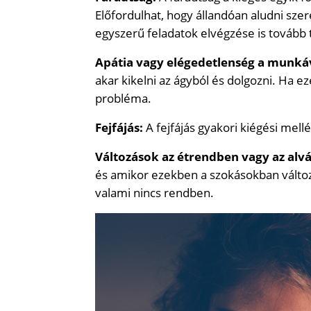
Előfordulhat, hogy állandóan aludni szer
egyszerű feladatok elvégzése is tovább t
Apátia vagy elégedetlenség a munká
akar kikelni az ágyból és dolgozni. Ha e
probléma.
Fejfájás:
A fejfájás gyakori kiégési mell
Változások az étrendben vagy az alv
és amikor ezekben a szokásokban változá
valami nincs rendben.