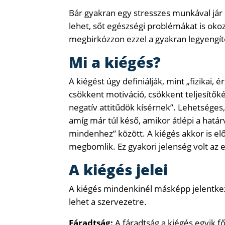
Bár gyakran egy stresszes munkával jár 
lehet, sőt egészségi problémákat is ok
megbirkózzon ezzel a gyakran legyengítő 
Mi a kiégés?
A kiégést úgy definiálják, mint „fizikai,
csökkent motiváció, csökkent teljesít
negatív attitűdök kísérnek”. Lehetséges,
amíg már túl késő, amikor átlépi a határv
mindenhez” között. A kiégés akkor is e
megbomlik. Ez gyakori jelenség volt az
A kiégés jelei
A kiégés mindenkinél másképp jelentkezik,
lehet a szervezetre.
Fáradtság:
A fáradtság a kiégés egyik f