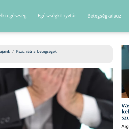
elki egészség
Egészségkönyvtár
Betegségkalauz
hirdetés
ajaink
Pszichiátriai betegségek
Va
ke
sz
Ali