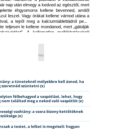
pár nap után elmegy a kedved az egésztől, mert 
gelente éhgyomorra kellene bevenned, amitől 
szul leszel. Vagy órákat kellene várnod utána a 
éval, a tejről meg a kalciumtablettádról pedig 
nte teljesen le kellene mondanod, mert „gátolják 
elszívódást”. A kellemetlen mellékhatásokról 
ig jobb nem is beszélni… Ismerős helyzet?
hirdetés
hiány: a tüneteknél mélyebbre kell ásnod, ha
 szeretnéd szüntetni (x)
folyton félbehagyod a vaspótlást, lehet, hogy
 nem találtad meg a neked való vaspótlót (x)
hességi vashiány: a vasra bizony kettőtöknek
 szüksége (x)
csak a testet, a lelket is megviseli: hogyan