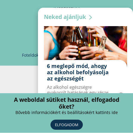
IMPRESSZUM
Neked ajánljuk
MÉDIAAJÁNLAT
PARTNEREINK
KAPCSOLAT
Foteldoki
info@foteldoki.hu
Süti beállítások
6 meglepő mód, ahogy
az alkohol befolyásolja
az egészségét
Az alkohol egészségre
gyakorolt ​​hatásának egy része
jól ismert, mások azonban
A weboldal sütiket használ, elfogadod
meglepők lehetnek. Van hat
őket?
kevésbé ismert hatás, amelyet
Bővebb információkért és beállításokért kattints ide
az alkohol gyakorol a
szervezetre.
ELFOGADOM