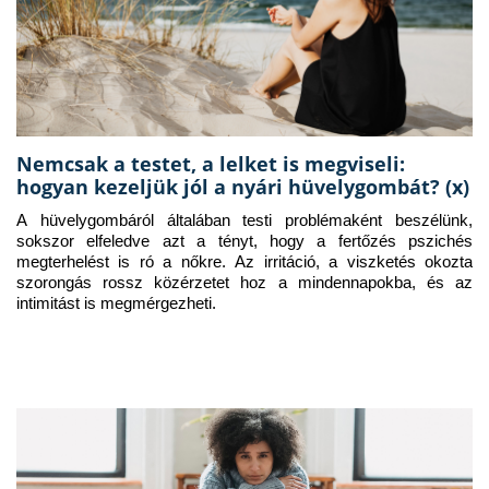
Nemcsak a testet, a lelket is megviseli:
hogyan kezeljük jól a nyári hüvelygombát? (x)
A hüvelygombáról általában testi problémaként beszélünk, 
sokszor elfeledve azt a tényt, hogy a fertőzés pszichés 
megterhelést is ró a nőkre. Az irritáció, a viszketés okozta 
szorongás rossz közérzetet hoz a mindennapokba, és az 
intimitást is megmérgezheti.