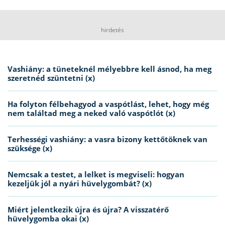
hirdetés
Vashiány: a tüneteknél mélyebbre kell ásnod, ha meg
szeretnéd szüntetni (x)
Ha folyton félbehagyod a vaspótlást, lehet, hogy még
nem találtad meg a neked való vaspótlót (x)
Terhességi vashiány: a vasra bizony kettőtöknek van
szüksége (x)
Nemcsak a testet, a lelket is megviseli: hogyan
kezeljük jól a nyári hüvelygombát? (x)
Miért jelentkezik újra és újra? A visszatérő
hüvelygomba okai (x)