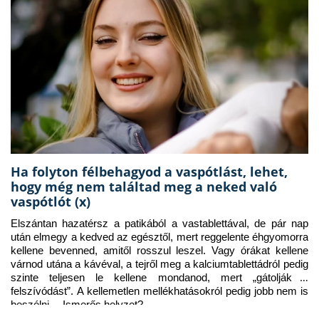
Ha folyton félbehagyod a vaspótlást, lehet,
hogy még nem találtad meg a neked való
vaspótlót (x)
Elszántan hazatérsz a patikából a vastablettával, de pár nap 
után elmegy a kedved az egésztől, mert reggelente éhgyomorra 
kellene bevenned, amitől rosszul leszel. Vagy órákat kellene 
várnod utána a kávéval, a tejről meg a kalciumtablettádról pedig 
szinte teljesen le kellene mondanod, mert „gátolják a 
felszívódást”. A kellemetlen mellékhatásokról pedig jobb nem is 
beszélni… Ismerős helyzet?