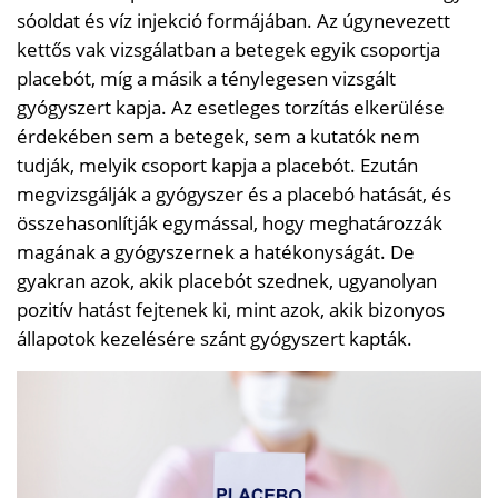
sóoldat és víz injekció formájában. Az úgynevezett
kettős vak vizsgálatban a betegek egyik csoportja
placebót, míg a másik a ténylegesen vizsgált
gyógyszert kapja. Az esetleges torzítás elkerülése
érdekében sem a betegek, sem a kutatók nem
tudják, melyik csoport kapja a placebót. Ezután
megvizsgálják a gyógyszer és a placebó hatását, és
összehasonlítják egymással, hogy meghatározzák
magának a gyógyszernek a hatékonyságát. De
gyakran azok, akik placebót szednek, ugyanolyan
pozitív hatást fejtenek ki, mint azok, akik bizonyos
állapotok kezelésére szánt gyógyszert kapták.