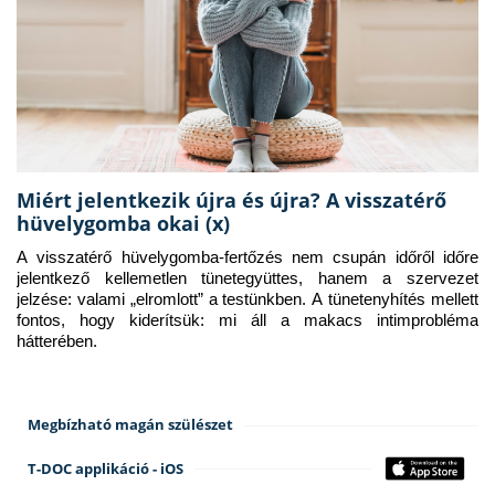
Miért jelentkezik újra és újra? A visszatérő
hüvelygomba okai (x)
A visszatérő hüvelygomba-fertőzés nem csupán időről időre 
jelentkező kellemetlen tünetegyüttes, hanem a szervezet 
jelzése: valami „elromlott” a testünkben. A tünetenyhítés mellett 
fontos, hogy kiderítsük: mi áll a makacs intimprobléma 
hátterében.
Megbízható magán szülészet
T-DOC applikáció - iOS