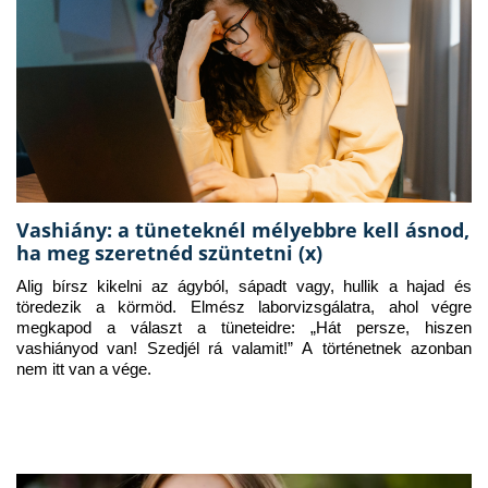
Vashiány: a tüneteknél mélyebbre kell ásnod,
ha meg szeretnéd szüntetni (x)
Alig bírsz kikelni az ágyból, sápadt vagy, hullik a hajad és 
töredezik a körmöd. Elmész laborvizsgálatra, ahol végre 
megkapod a választ a tüneteidre: „Hát persze, hiszen 
vashiányod van! Szedjél rá valamit!” A történetnek azonban 
nem itt van a vége.