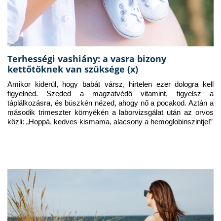
Terhességi vashiány: a vasra bizony
kettőtöknek van szüksége (x)
Amikor kiderül, hogy babát vársz, hirtelen ezer dologra kell 
figyelned. Szeded a magzatvédő vitamint, figyelsz a 
táplálkozásra, és büszkén nézed, ahogy nő a pocakod. Aztán a 
második trimeszter környékén a laborvizsgálat után az orvos 
közli: „Hoppá, kedves kismama, alacsony a hemoglobinszintje!”