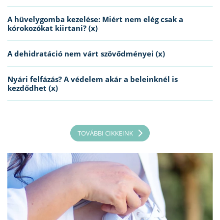
A hüvelygomba kezelése: Miért nem elég csak a
kórokozókat kiirtani? (x)
A dehidratáció nem várt szövődményei (x)
Nyári felfázás? A védelem akár a beleinknél is
kezdődhet (x)
TOVÁBBI CIKKEINK