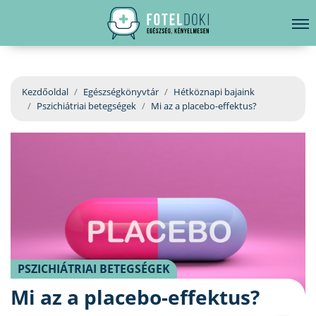
hirdetés
LELKI EGÉSZSÉG
Bejelentkezés
EGÉSZSÉGKÖNYVTÁR
Kezdőoldal
Egészségkönyvtár
Hétköznapi bajaink
Pszichiátriai betegségek
Mi az a placebo-effektus?
BETEGSÉGKALAUZ
ÜGYELETKERESŐ
ORVOS VÁLASZOL
ORVOSKERESŐ
PSZICHIÁTRIAI BETEGSÉGEK
Mi az a placebo-effektus?