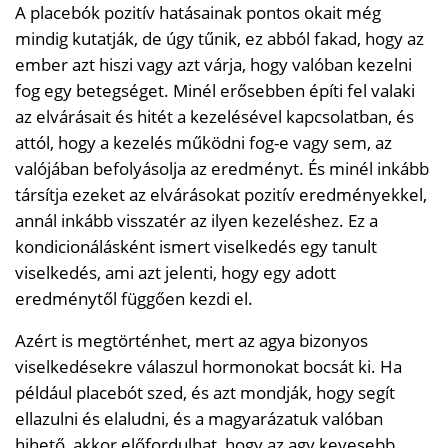
A placebók pozitív hatásainak pontos okait még
mindig kutatják, de úgy tűnik, ez abból fakad, hogy az
ember azt hiszi vagy azt várja, hogy valóban kezelni
fog egy betegséget. Minél erősebben építi fel valaki
az elvárásait és hitét a kezelésével kapcsolatban, és
attól, hogy a kezelés működni fog-e vagy sem, az
valójában befolyásolja az eredményt. És minél inkább
társítja ezeket az elvárásokat pozitív eredményekkel,
annál inkább visszatér az ilyen kezeléshez. Ez a
kondicionálásként ismert viselkedés egy tanult
viselkedés, ami azt jelenti, hogy egy adott
eredménytől függően kezdi el.
Azért is megtörténhet, mert az agya bizonyos
viselkedésekre válaszul hormonokat bocsát ki. Ha
például placebót szed, és azt mondják, hogy segít
ellazulni és elaludni, és a magyarázatuk valóban
hihető, akkor előfordulhat, hogy az agy kevesebb