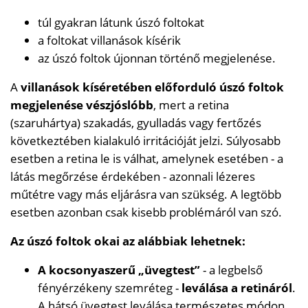
túl gyakran látunk úszó foltokat
a foltokat villanások kísérik
az úszó foltok újonnan történő megjelenése.
A
villanások kíséretében előforduló úszó foltok
megjelenése vészjóslóbb
, mert a retina
(szaruhártya) szakadás, gyulladás vagy fertőzés
következtében kialakuló irritációját jelzi. Súlyosabb
esetben a retina le is válhat, amelynek esetében - a
látás megőrzése érdekében - azonnali lézeres
műtétre vagy más eljárásra van szükség. A legtöbb
esetben azonban csak kisebb problémáról van szó.
Az úszó foltok okai az alábbiak lehetnek:
A kocsonyaszerű „üvegtest”
- a legbelső
fényérzékeny szemréteg -
leválása a retináról
.
A hátsó üvegtest leválása természetes módon