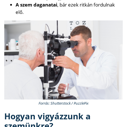
A szem daganatai
, bár ezek ritkán fordulnak
elő.
Forrás: Shutterstock / PuzzlePix
Hogyan vigyázzunk a
szemünkre?