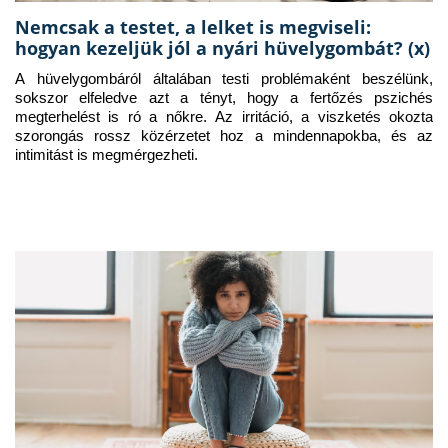
Nemcsak a testet, a lelket is megviseli:
hogyan kezeljük jól a nyári hüvelygombát? (x)
A hüvelygombáról általában testi problémaként beszélünk, 
sokszor elfeledve azt a tényt, hogy a fertőzés pszichés 
megterhelést is ró a nőkre. Az irritáció, a viszketés okozta 
szorongás rossz közérzetet hoz a mindennapokba, és az 
intimitást is megmérgezheti.