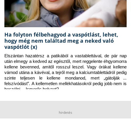
Ha folyton félbehagyod a vaspótlást, lehet,
hogy még nem találtad meg a neked való
vaspótlót (x)
Elszántan hazatérsz a patikából a vastablettával, de pár nap 
után elmegy a kedved az egésztől, mert reggelente éhgyomorra 
kellene bevenned, amitől rosszul leszel. Vagy órákat kellene 
várnod utána a kávéval, a tejről meg a kalciumtablettádról pedig 
szinte teljesen le kellene mondanod, mert „gátolják a 
felszívódást”. A kellemetlen mellékhatásokról pedig jobb nem is 
beszélni… Ismerős helyzet?
hirdetés