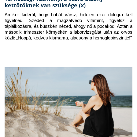
kettőtöknek van szüksége (x)
Amikor kiderül, hogy babát vársz, hirtelen ezer dologra kell 
figyelned. Szeded a magzatvédő vitamint, figyelsz a 
táplálkozásra, és büszkén nézed, ahogy nő a pocakod. Aztán a 
második trimeszter környékén a laborvizsgálat után az orvos 
közli: „Hoppá, kedves kismama, alacsony a hemoglobinszintje!”