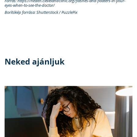
Forrás: https://health.clevelandclinic.org/flashes-and-floaters-in-your-
eyes-when-to-see-the-doctor/
Borítókép forrása: Shutterstock / PuzzlePix
Neked ajánljuk