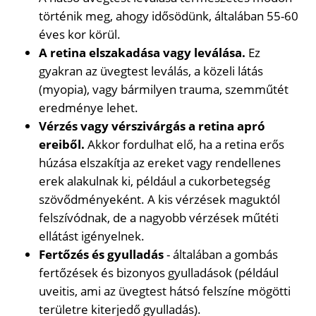
történik meg, ahogy idősödünk, általában 55-60
éves kor körül.
A retina elszakadása vagy leválása.
Ez
gyakran az üvegtest leválás, a közeli látás
(myopia), vagy bármilyen trauma, szemműtét
eredménye lehet.
Vérzés vagy vérszivárgás a retina apró
ereiből.
Akkor fordulhat elő, ha a retina erős
húzása elszakítja az ereket vagy rendellenes
erek alakulnak ki, például a cukorbetegség
szövődményeként. A kis vérzések maguktól
felszívódnak, de a nagyobb vérzések műtéti
ellátást igényelnek.
Fertőzés és gyulladás
- általában a gombás
fertőzések és bizonyos gyulladások (például
uveitis, ami az üvegtest hátsó felszíne mögötti
területre kiterjedő gyulladás).