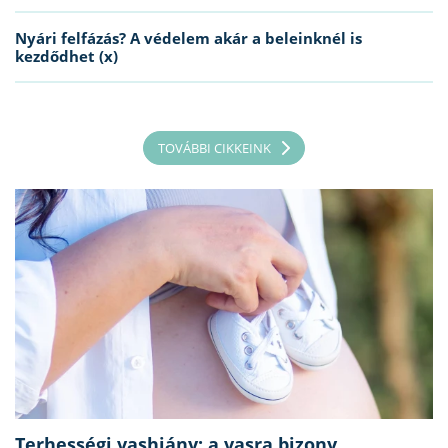
Nyári felfázás? A védelem akár a beleinknél is
kezdődhet (x)
TOVÁBBI CIKKEINK
Terhességi vashiány: a vasra bizony