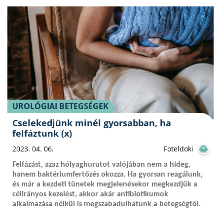
UROLÓGIAI BETEGSÉGEK
Cselekedjünk minél gyorsabban, ha
felfáztunk (x)
2023. 04. 06.
Foteldoki
Felfázást, azaz hólyaghurutot valójában nem a hideg,
hanem baktériumfertőzés okozza. Ha gyorsan reagálunk,
és már a kezdeti tünetek megjelenésekor megkezdjük a
célirányos kezelést, akkor akár antibiotikumok
alkalmazása nélkül is megszabadulhatunk a betegségtől.