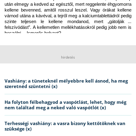
után elmegy a kedved az egésztől, mert reggelente éhgyomorra 
kellene bevenned, amitől rosszul leszel. Vagy órákat kellene 
várnod utána a kávéval, a tejről meg a kalciumtablettádról pedig 
szinte teljesen le kellene mondanod, mert „gátolják a 
felszívódást”. A kellemetlen mellékhatásokról pedig jobb nem is 
beszélni… Ismerős helyzet?
hirdetés
Vashiány: a tüneteknél mélyebbre kell ásnod, ha meg
szeretnéd szüntetni (x)
Ha folyton félbehagyod a vaspótlást, lehet, hogy még
nem találtad meg a neked való vaspótlót (x)
Terhességi vashiány: a vasra bizony kettőtöknek van
szüksége (x)