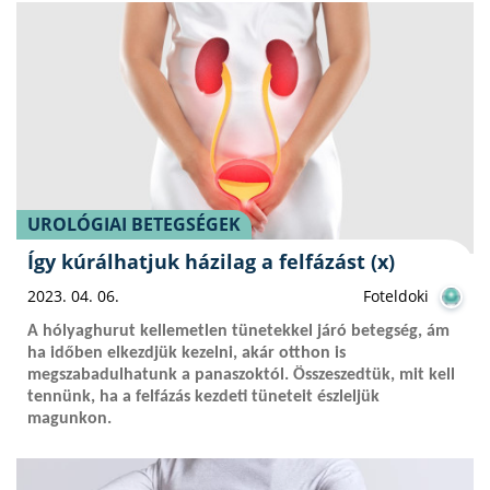
UROLÓGIAI BETEGSÉGEK
Így kúrálhatjuk házilag a felfázást (x)
2023. 04. 06.
Foteldoki
A hólyaghurut kellemetlen tünetekkel járó betegség, ám
ha időben elkezdjük kezelni, akár otthon is
megszabadulhatunk a panaszoktól. Összeszedtük, mit kell
tennünk, ha a felfázás kezdeti tüneteit észleljük
magunkon.