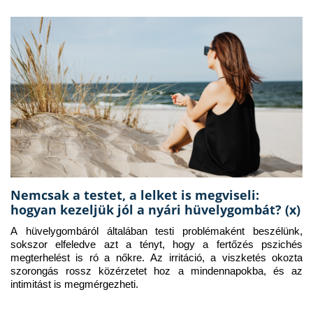
Nemcsak a testet, a lelket is megviseli:
hogyan kezeljük jól a nyári hüvelygombát? (x)
A hüvelygombáról általában testi problémaként beszélünk, 
sokszor elfeledve azt a tényt, hogy a fertőzés pszichés 
megterhelést is ró a nőkre. Az irritáció, a viszketés okozta 
szorongás rossz közérzetet hoz a mindennapokba, és az 
intimitást is megmérgezheti.