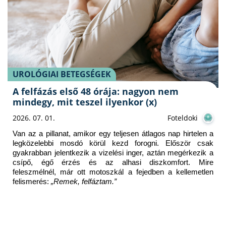
UROLÓGIAI BETEGSÉGEK
A felfázás első 48 órája: nagyon nem
mindegy, mit teszel ilyenkor (x)
2026. 07. 01.
Foteldoki
Van az a pillanat, amikor egy teljesen átlagos nap hirtelen a 
legközelebbi mosdó körül kezd forogni. Először csak 
gyakrabban jelentkezik a vizelési inger, aztán megérkezik a 
csípő, égő érzés és az alhasi diszkomfort. Mire 
feleszmélnél, már ott motoszkál a fejedben a kellemetlen 
felismerés: 
„Remek, felfáztam.” 