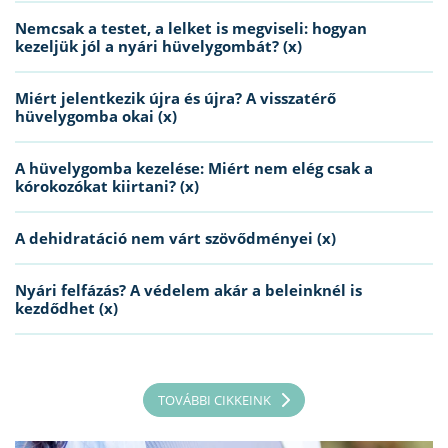
Nemcsak a testet, a lelket is megviseli: hogyan
kezeljük jól a nyári hüvelygombát? (x)
Miért jelentkezik újra és újra? A visszatérő
hüvelygomba okai (x)
A hüvelygomba kezelése: Miért nem elég csak a
kórokozókat kiirtani? (x)
A dehidratáció nem várt szövődményei (x)
Nyári felfázás? A védelem akár a beleinknél is
kezdődhet (x)
TOVÁBBI CIKKEINK