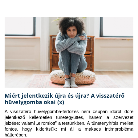
Miért jelentkezik újra és újra? A visszatérő
hüvelygomba okai (x)
A visszatérő hüvelygomba-fertőzés nem csupán időről időre 
jelentkező kellemetlen tünetegyüttes, hanem a szervezet 
jelzése: valami „elromlott” a testünkben. A tünetenyhítés mellett 
fontos, hogy kiderítsük: mi áll a makacs intimprobléma 
hátterében.