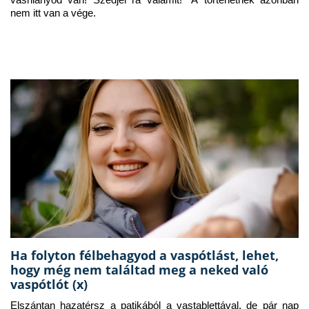
vashiányod van! Szedjél rá valamit!” A történetnek azonban 
nem itt van a vége.
Ha folyton félbehagyod a vaspótlást, lehet,
hogy még nem találtad meg a neked való
vaspótlót (x)
Elszántan hazatérsz a patikából a vastablettával, de pár nap 