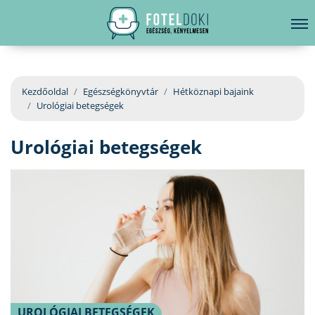
hirdetés
LELKI EGÉSZSÉG
Bejelentkezés
EGÉSZSÉGKÖNYVTÁR
Kezdőoldal
Egészségkönyvtár
Hétköznapi bajaink
Urológiai betegségek
BETEGSÉGKALAUZ
Urológiai betegségek
ÜGYELETKERESŐ
ORVOS VÁLASZOL
ORVOSKERESŐ
UROLÓGIAI BETEGSÉGEK