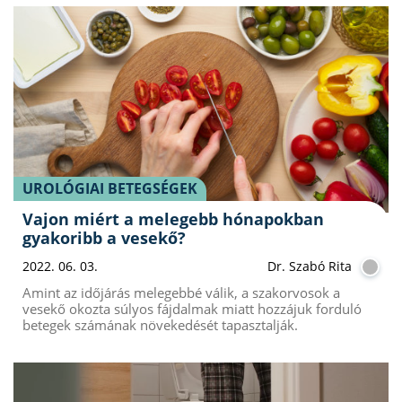
UROLÓGIAI BETEGSÉGEK
Vajon miért a melegebb hónapokban
gyakoribb a vesekő?
2022. 06. 03.
Dr. Szabó Rita
Amint az időjárás melegebbé válik, a szakorvosok a
vesekő okozta súlyos fájdalmak miatt hozzájuk forduló
betegek számának növekedését tapasztalják.