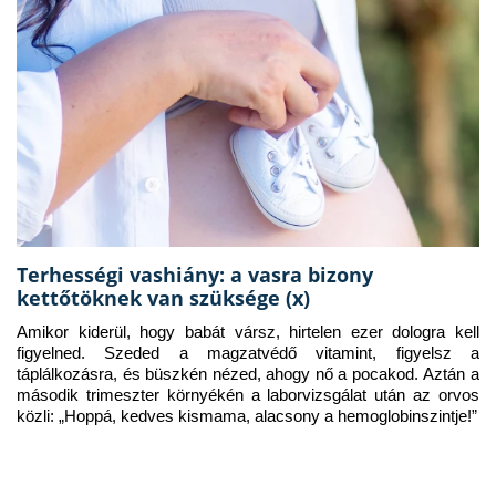
Terhességi vashiány: a vasra bizony
kettőtöknek van szüksége (x)
Amikor kiderül, hogy babát vársz, hirtelen ezer dologra kell 
figyelned. Szeded a magzatvédő vitamint, figyelsz a 
táplálkozásra, és büszkén nézed, ahogy nő a pocakod. Aztán a 
második trimeszter környékén a laborvizsgálat után az orvos 
közli: „Hoppá, kedves kismama, alacsony a hemoglobinszintje!”