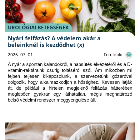
UROLÓGIAI BETEGSÉGEK
Nyári felfázás? A védelem akár a
beleinknél is kezdődhet (x)
2026. 07. 01.
Foteldoki
A nyár a spontán kalandokról, a napsütés élvezetéről és a D-
vitamin-raktáraink csurig töltéséről szól. Ám miközben mi 
fejben teljesen kikapcsolunk, a szervezetünk gőzerővel 
dolgozik, hogy alkalmazkodjon a hőséghez. Kevesen látják 
át, de például a hirtelen megjelenő felfázás hátterében 
meglepően gyakran egy láthatatlan, mégis meghatározó 
belső védelmi rendszer meggyengülése áll.