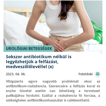
UROLÓGIAI BETEGSÉGEK
Sokszor antibiotikum nélkül is
legyőzhetjük a felfázást,
medveszőlőlevéllel (x)
2023. 04. 06.
Foteldoki
Világszerte egyre nagyobb problémát okoz az
antibiotikum-rezisztencia. Szerencsére a felfázás korai és
enyhe tünetei esetén van lehetőség a természet
patikájához fordulni. Ezáltal a rezisztencia fő forrása, a
szükségtelen antibiotikumhasználat is csökkenthető.