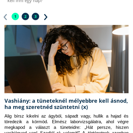
kell inni egy nap?
‹
›
1
2
3
Vashiány: a tüneteknél mélyebbre kell ásnod,
ha meg szeretnéd szüntetni (x)
Alig bírsz kikelni az ágyból, sápadt vagy, hullik a hajad és 
töredezik a körmöd. Elmész laborvizsgálatra, ahol végre 
megkapod a választ a tüneteidre: „Hát persze, hiszen 