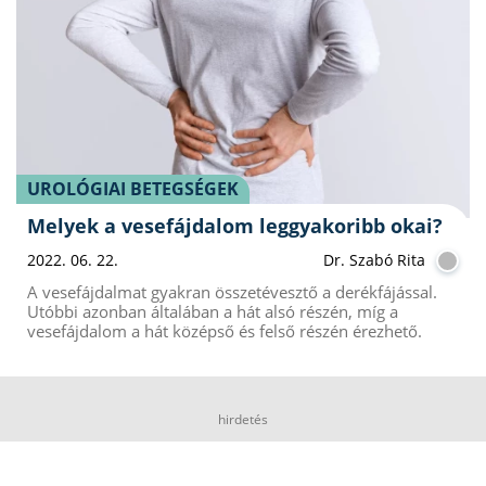
UROLÓGIAI BETEGSÉGEK
Melyek a vesefájdalom leggyakoribb okai?
2022. 06. 22.
Dr. Szabó Rita
A vesefájdalmat gyakran összetévesztő a derékfájással.
Utóbbi azonban általában a hát alsó részén, míg a
vesefájdalom a hát középső és felső részén érezhető.
hirdetés