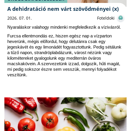
A dehidratáció nem várt szövődményei (x)
2026. 07. 01.
Foteldoki
Nyaraláskor valahogy mindenki megfeledkezik a vízivásról. 
Furcsa ellentmondás ez, hiszen egész nap a vízparton 
heverünk, mégis előfordul, hogy délutánra csak egy 
jegeskávét és egy limonádét fogyasztottunk. Pedig sétálunk 
a tűző napon, strandröplabdázunk, várost nézünk vagy 
kilométereket gyalogolunk egy mediterrán óváros 
macskakövein. A szervezetünk izzad, dolgozik, hűti magát, 
mi pedig sokszor észre sem vesszük, mennyi folyadékot 
veszítünk.