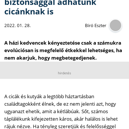
biztonsággal adhatunk
cicánknak is
2022. 01. 28.
Bíró Eszter
A házi kedvencek kényeztetése csak a számukra
evolúciósan is megfelelő étkekkel lehetséges, ha
nem akarjuk, hogy megbetegedjenek.
hirdetés
A cicák és kutyák a legtöbb háztartásban
családtagokként élnek, de ez nem jelenti azt, hogy
ugyanazt ehetik, amit a kétlábúak. Sőt, számos
táplálékunk kifejezetten káros, akár halálos is lehet
rájuk nézve. Ha tényleg szeretjük és felelősséggel