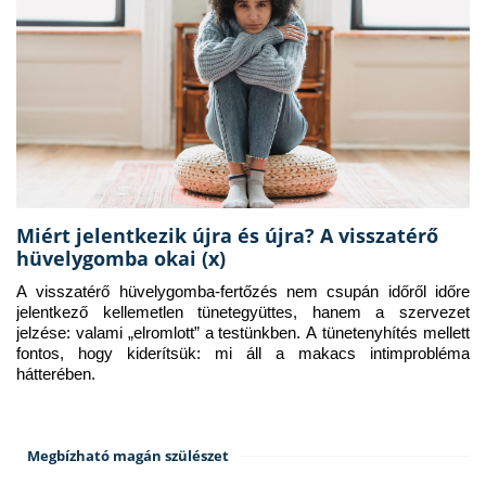
Miért jelentkezik újra és újra? A visszatérő
hüvelygomba okai (x)
A visszatérő hüvelygomba-fertőzés nem csupán időről időre 
jelentkező kellemetlen tünetegyüttes, hanem a szervezet 
jelzése: valami „elromlott” a testünkben. A tünetenyhítés mellett 
fontos, hogy kiderítsük: mi áll a makacs intimprobléma 
hátterében.
Megbízható magán szülészet