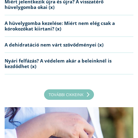
Miért jelentkezik újra és újra? A visszatérő
hüvelygomba okai (x)
A hüvelygomba kezelése: Miért nem elég csak a
kórokozókat kiirtani? (x)
A dehidratáció nem várt szövődményei (x)
Nyári felfázás? A védelem akár a beleinknél is
kezdődhet (x)
TOVÁBBI CIKKEINK