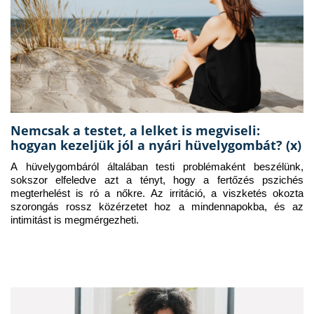
Nemcsak a testet, a lelket is megviseli:
hogyan kezeljük jól a nyári hüvelygombát? (x)
A hüvelygombáról általában testi problémaként beszélünk, 
sokszor elfeledve azt a tényt, hogy a fertőzés pszichés 
megterhelést is ró a nőkre. Az irritáció, a viszketés okozta 
szorongás rossz közérzetet hoz a mindennapokba, és az 
intimitást is megmérgezheti.