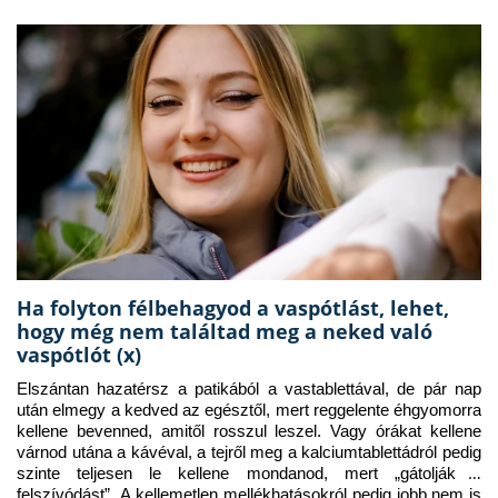
Ha folyton félbehagyod a vaspótlást, lehet,
hogy még nem találtad meg a neked való
vaspótlót (x)
Elszántan hazatérsz a patikából a vastablettával, de pár nap 
után elmegy a kedved az egésztől, mert reggelente éhgyomorra 
kellene bevenned, amitől rosszul leszel. Vagy órákat kellene 
várnod utána a kávéval, a tejről meg a kalciumtablettádról pedig 
szinte teljesen le kellene mondanod, mert „gátolják a 
felszívódást”. A kellemetlen mellékhatásokról pedig jobb nem is 