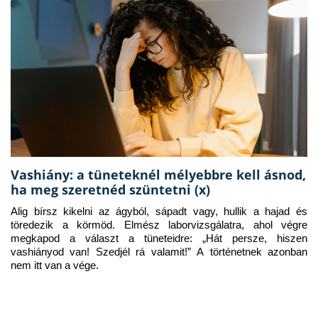
Vashiány: a tüneteknél mélyebbre kell ásnod,
ha meg szeretnéd szüntetni (x)
Alig bírsz kikelni az ágyból, sápadt vagy, hullik a hajad és 
töredezik a körmöd. Elmész laborvizsgálatra, ahol végre 
megkapod a választ a tüneteidre: „Hát persze, hiszen 
vashiányod van! Szedjél rá valamit!” A történetnek azonban 
nem itt van a vége.