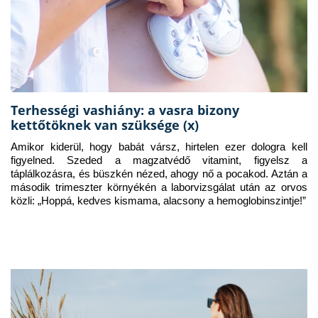
Terhességi vashiány: a vasra bizony
kettőtöknek van szüksége (x)
Amikor kiderül, hogy babát vársz, hirtelen ezer dologra kell 
figyelned. Szeded a magzatvédő vitamint, figyelsz a 
táplálkozásra, és büszkén nézed, ahogy nő a pocakod. Aztán a 
második trimeszter környékén a laborvizsgálat után az orvos 
közli: „Hoppá, kedves kismama, alacsony a hemoglobinszintje!”