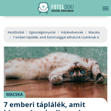
hirdetés
LELKI EGÉSZSÉG
Bejelentkezés
EGÉSZSÉGKÖNYVTÁR
Kezdőoldal
Egészségkönyvtár
Házikedvencek
Macska
7 emberi táplálék, amit biztonsággal adhatunk cicánknak is
BETEGSÉGKALAUZ
ÜGYELETKERESŐ
ORVOS VÁLASZOL
ORVOSKERESŐ
MACSKA
7 emberi táplálék, amit