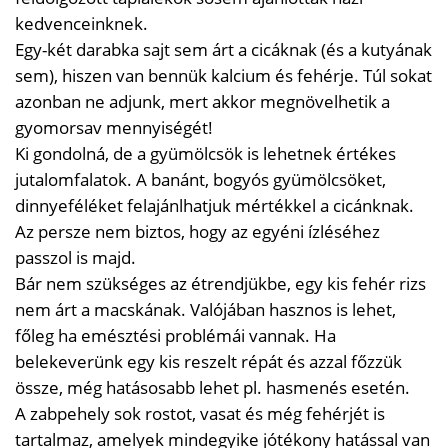
kedvenceinknek.
Egy-két darabka sajt sem árt a cicáknak (és a kutyának
sem), hiszen van bennük kalcium és fehérje. Túl sokat
azonban ne adjunk, mert akkor megnövelhetik a
gyomorsav mennyiségét!
Ki gondolná, de a gyümölcsök is lehetnek értékes
jutalomfalatok. A banánt, bogyós gyümölcsöket,
dinnyeféléket felajánlhatjuk mértékkel a cicánknak.
Az persze nem biztos, hogy az egyéni ízléséhez
passzol is majd.
Bár nem szükséges az étrendjükbe, egy kis fehér rizs
nem árt a macskának. Valójában hasznos is lehet,
főleg ha emésztési problémái vannak. Ha
belekeverünk egy kis reszelt répát és azzal főzzük
össze, még hatásosabb lehet pl. hasmenés esetén.
A zabpehely sok rostot, vasat és még fehérjét is
tartalmaz, amelyek mindegyike jótékony hatással van