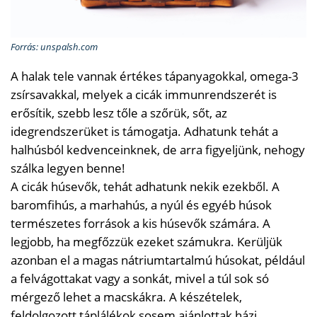
Forrás: unspalsh.com
A halak tele vannak értékes tápanyagokkal, omega-3
zsírsavakkal, melyek a cicák immunrendszerét is
erősítik, szebb lesz tőle a szőrük, sőt, az
idegrendszerüket is támogatja. Adhatunk tehát a
halhúsból kedvenceinknek, de arra figyeljünk, nehogy
szálka legyen benne!
A cicák húsevők, tehát adhatunk nekik ezekből. A
baromfihús, a marhahús, a nyúl és egyéb húsok
természetes források a kis húsevők számára. A
legjobb, ha megfőzzük ezeket számukra. Kerüljük
azonban el a magas nátriumtartalmú húsokat, például
a felvágottakat vagy a sonkát, mivel a túl sok só
mérgező lehet a macskákra. A készételek,
feldolgozott táplálékok sosem ajánlottak házi