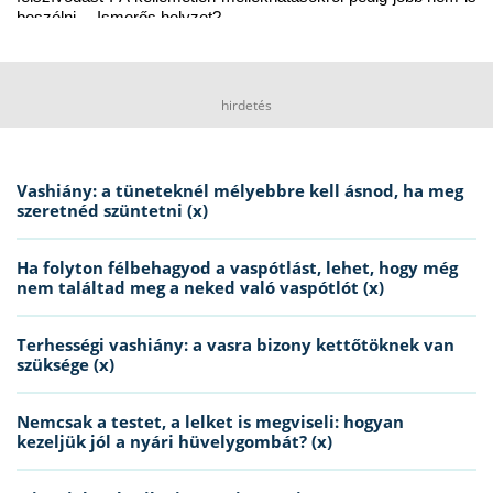
beszélni… Ismerős helyzet?
hirdetés
Vashiány: a tüneteknél mélyebbre kell ásnod, ha meg
szeretnéd szüntetni (x)
Ha folyton félbehagyod a vaspótlást, lehet, hogy még
nem találtad meg a neked való vaspótlót (x)
Terhességi vashiány: a vasra bizony kettőtöknek van
szüksége (x)
Nemcsak a testet, a lelket is megviseli: hogyan
kezeljük jól a nyári hüvelygombát? (x)