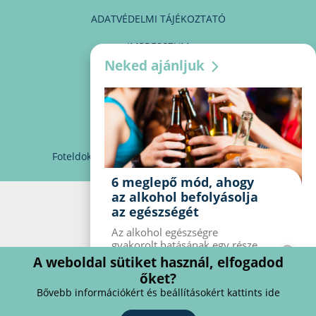
ADATVÉDELMI TÁJÉKOZTATÓ
IMPRESSZUM
Neked ajánljuk
MÉDIAAJÁNLAT
PARTNEREINK
KAPCSOLAT
Foteldoki
info@foteldoki.hu
Süti beállítások
6 meglepő mód, ahogy
az alkohol befolyásolja
az egészségét
Az alkohol egészségre
gyakorolt ​​hatásának egy része
jól ismert, mások azonban
A weboldal sütiket használ, elfogadod
meglepők lehetnek. Van hat
őket?
kevésbé ismert hatás, amelyet
Bővebb információkért és beállításokért kattints ide
az alkohol gyakorol a
szervezetre.