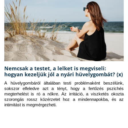
Nemcsak a testet, a lelket is megviseli:
hogyan kezeljük jól a nyári hüvelygombát? (x)
A hüvelygombáról általában testi problémaként beszélünk, 
sokszor elfeledve azt a tényt, hogy a fertőzés pszichés 
megterhelést is ró a nőkre. Az irritáció, a viszketés okozta 
szorongás rossz közérzetet hoz a mindennapokba, és az 
intimitást is megmérgezheti.