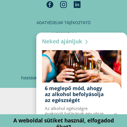
ADATVÉDELMI TÁJÉKOZTATÓ
IMPRESSZUM
Neked ajánljuk
MÉDIAAJÁNLAT
PARTNEREINK
KAPCSOLAT
Foteldoki
info@foteldoki.hu
Süti beállítások
6 meglepő mód, ahogy
az alkohol befolyásolja
az egészségét
Az alkohol egészségre
gyakorolt ​​hatásának egy része
jól ismert, mások azonban
A weboldal sütiket használ, elfogadod
meglepők lehetnek. Van hat
őket?