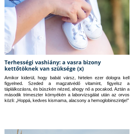
Terhességi vashiány: a vasra bizony
kettőtöknek van szüksége (x)
Amikor kiderül, hogy babát vársz, hirtelen ezer dologra kell 
figyelned. Szeded a magzatvédő vitamint, figyelsz a 
táplálkozásra, és büszkén nézed, ahogy nő a pocakod. Aztán a 
második trimeszter környékén a laborvizsgálat után az orvos 
közli: „Hoppá, kedves kismama, alacsony a hemoglobinszintje!”