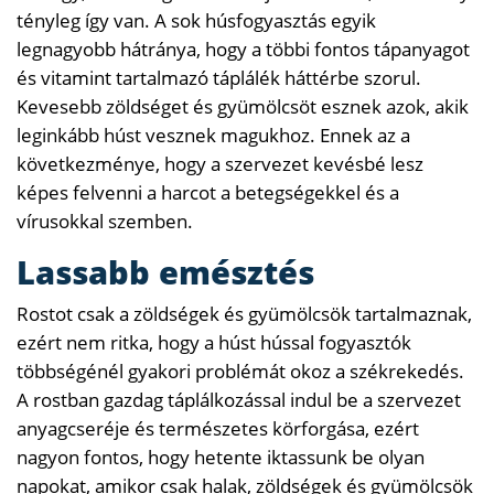
tényleg így van. A sok húsfogyasztás egyik
legnagyobb hátránya, hogy a többi fontos tápanyagot
és vitamint tartalmazó táplálék háttérbe szorul.
Kevesebb zöldséget és gyümölcsöt esznek azok, akik
leginkább húst vesznek magukhoz. Ennek az a
következménye, hogy a szervezet kevésbé lesz
képes felvenni a harcot a betegségekkel és a
vírusokkal szemben.
Lassabb emésztés
Rostot csak a zöldségek és gyümölcsök tartalmaznak,
ezért nem ritka, hogy a húst hússal fogyasztók
többségénél gyakori problémát okoz a székrekedés.
A rostban gazdag táplálkozással indul be a szervezet
anyagcseréje és természetes körforgása, ezért
nagyon fontos, hogy hetente iktassunk be olyan
napokat, amikor csak halak, zöldségek és gyümölcsök