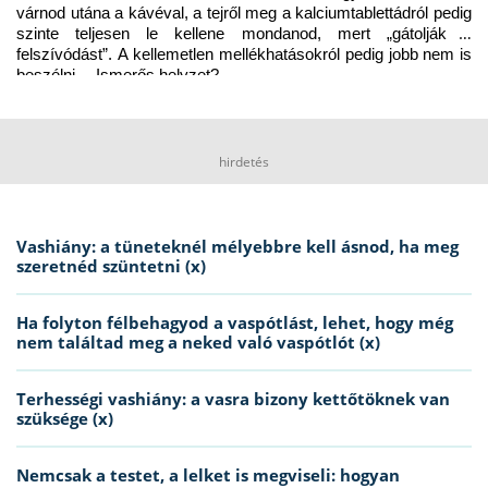
várnod utána a kávéval, a tejről meg a kalciumtablettádról pedig 
szinte teljesen le kellene mondanod, mert „gátolják a 
felszívódást”. A kellemetlen mellékhatásokról pedig jobb nem is 
beszélni… Ismerős helyzet?
hirdetés
Vashiány: a tüneteknél mélyebbre kell ásnod, ha meg
szeretnéd szüntetni (x)
Ha folyton félbehagyod a vaspótlást, lehet, hogy még
nem találtad meg a neked való vaspótlót (x)
Terhességi vashiány: a vasra bizony kettőtöknek van
szüksége (x)
Nemcsak a testet, a lelket is megviseli: hogyan