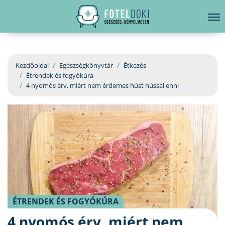
hirdetés
LELKI EGÉSZSÉG
Bejelentkezés
EGÉSZSÉGKÖNYVTÁR
Kezdőoldal
Egészségkönyvtár
Étkezés
Étrendek és fogyókúra
BETEGSÉGKALAUZ
4 nyomós érv, miért nem érdemes húst hússal enni
ÜGYELETKERESŐ
ORVOS VÁLASZOL
ORVOSKERESŐ
ÉTRENDEK ÉS FOGYÓKÚRA
4 nyomós érv, miért nem