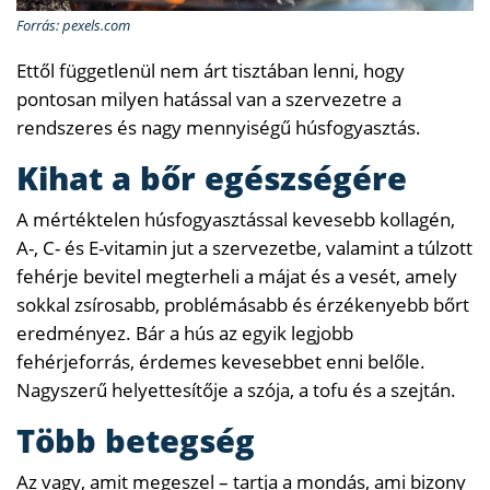
Forrás: pexels.com
Ettől függetlenül nem árt tisztában lenni, hogy
pontosan milyen hatással van a szervezetre a
rendszeres és nagy mennyiségű húsfogyasztás.
Kihat a bőr egészségére
A mértéktelen húsfogyasztással kevesebb kollagén,
A-, C- és E-vitamin jut a szervezetbe, valamint a túlzott
fehérje bevitel megterheli a májat és a vesét, amely
sokkal zsírosabb, problémásabb és érzékenyebb bőrt
eredményez. Bár a hús az egyik legjobb
fehérjeforrás, érdemes kevesebbet enni belőle.
Nagyszerű helyettesítője a szója, a tofu és a szejtán.
Több betegség
Az vagy, amit megeszel – tartja a mondás, ami bizony