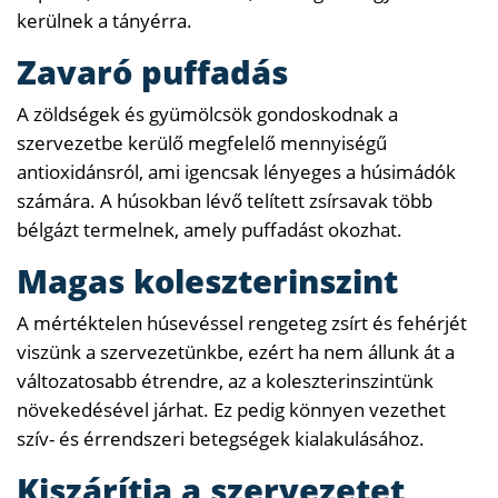
kerülnek a tányérra.
Zavaró puffadás
A zöldségek és gyümölcsök gondoskodnak a
szervezetbe kerülő megfelelő mennyiségű
antioxidánsról, ami igencsak lényeges a húsimádók
számára. A húsokban lévő telített zsírsavak több
bélgázt termelnek, amely puffadást okozhat.
Magas koleszterinszint
A mértéktelen húsevéssel rengeteg zsírt és fehérjét
viszünk a szervezetünkbe, ezért ha nem állunk át a
változatosabb étrendre, az a koleszterinszintünk
növekedésével járhat. Ez pedig könnyen vezethet
szív- és érrendszeri betegségek kialakulásához.
Kiszárítja a szervezetet