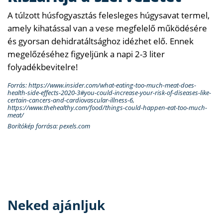
A túlzott húsfogyasztás felesleges húgysavat termel,
amely kihatással van a vese megfelelő működésére
és gyorsan dehidratáltsághoz idézhet elő. Ennek
megelőzéséhez figyeljünk a napi 2-3 liter
folyadékbevitelre!
Forrás: https://www.insider.com/what-eating-too-much-meat-does-
health-side-effects-2020-3#you-could-increase-your-risk-of-diseases-like-
certain-cancers-and-cardiovascular-illness-6,
https://www.thehealthy.com/food/things-could-happen-eat-too-much-
meat/
Borítókép forrása: pexels.com
Neked ajánljuk