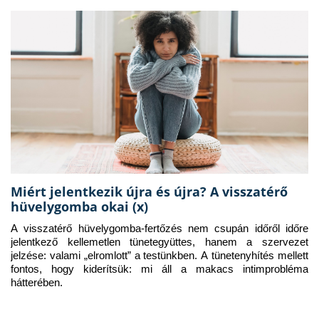
Miért jelentkezik újra és újra? A visszatérő
hüvelygomba okai (x)
A visszatérő hüvelygomba-fertőzés nem csupán időről időre 
jelentkező kellemetlen tünetegyüttes, hanem a szervezet 
jelzése: valami „elromlott” a testünkben. A tünetenyhítés mellett 
fontos, hogy kiderítsük: mi áll a makacs intimprobléma 
hátterében.