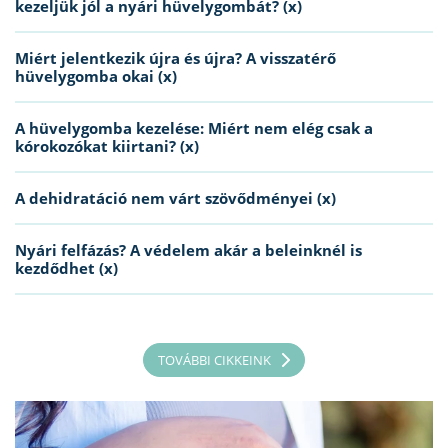
kezeljük jól a nyári hüvelygombát? (x)
Miért jelentkezik újra és újra? A visszatérő
hüvelygomba okai (x)
A hüvelygomba kezelése: Miért nem elég csak a
kórokozókat kiirtani? (x)
A dehidratáció nem várt szövődményei (x)
Nyári felfázás? A védelem akár a beleinknél is
kezdődhet (x)
TOVÁBBI CIKKEINK