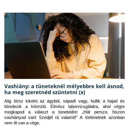
Vashiány: a tüneteknél mélyebbre kell ásnod,
ha meg szeretnéd szüntetni (x)
Alig bírsz kikelni az ágyból, sápadt vagy, hullik a hajad és 
töredezik a körmöd. Elmész laborvizsgálatra, ahol végre 
megkapod a választ a tüneteidre: „Hát persze, hiszen 
vashiányod van! Szedjél rá valamit!” A történetnek azonban 
nem itt van a vége.