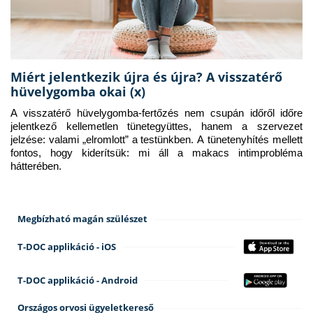
Miért jelentkezik újra és újra? A visszatérő
hüvelygomba okai (x)
A visszatérő hüvelygomba-fertőzés nem csupán időről időre 
jelentkező kellemetlen tünetegyüttes, hanem a szervezet 
jelzése: valami „elromlott” a testünkben. A tünetenyhítés mellett 
fontos, hogy kiderítsük: mi áll a makacs intimprobléma 
hátterében.
Megbízható magán szülészet
T-DOC applikáció - iOS
T-DOC applikáció - Android
Országos orvosi ügyeletkereső