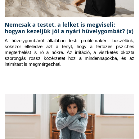
Nemcsak a testet, a lelket is megviseli:
hogyan kezeljük jól a nyári hüvelygombát? (x)
A hüvelygombáról általában testi problémaként beszélünk, 
sokszor elfeledve azt a tényt, hogy a fertőzés pszichés 
megterhelést is ró a nőkre. Az irritáció, a viszketés okozta 
szorongás rossz közérzetet hoz a mindennapokba, és az 
intimitást is megmérgezheti.