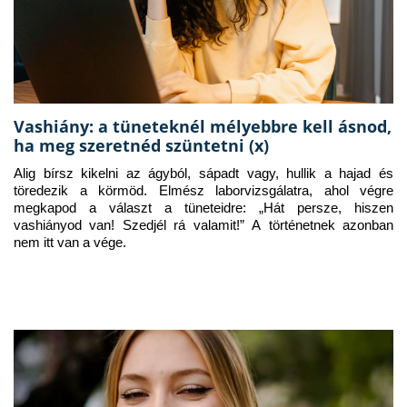
Vashiány: a tüneteknél mélyebbre kell ásnod,
ha meg szeretnéd szüntetni (x)
Alig bírsz kikelni az ágyból, sápadt vagy, hullik a hajad és 
töredezik a körmöd. Elmész laborvizsgálatra, ahol végre 
megkapod a választ a tüneteidre: „Hát persze, hiszen 
vashiányod van! Szedjél rá valamit!” A történetnek azonban 
nem itt van a vége.