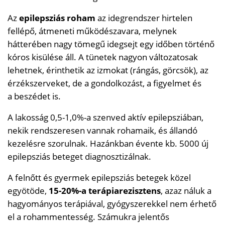
Az
epilepsziás roham
az idegrendszer hirtelen
fellépő, átmeneti működészavara, melynek
hátterében nagy tömegű idegsejt egy időben történő
kóros kisülése áll. A tünetek nagyon változatosak
lehetnek, érinthetik az izmokat (rángás, görcsök), az
érzékszerveket, de a gondolkozást, a figyelmet és
a beszédet is.
A lakosság 0,5-1,0%-a szenved aktív epilepsziában,
nekik rendszeresen vannak rohamaik, és állandó
kezelésre szorulnak. Hazánkban évente kb. 5000 új
epilepsziás beteget diagnosztizálnak.
A felnőtt és gyermek epilepsziás betegek közel
egyötöde,
15-20%-a terápiarezisztens
, azaz náluk a
hagyományos terápiával, gyógyszerekkel nem érhető
el a rohammentesség. Számukra jelentős