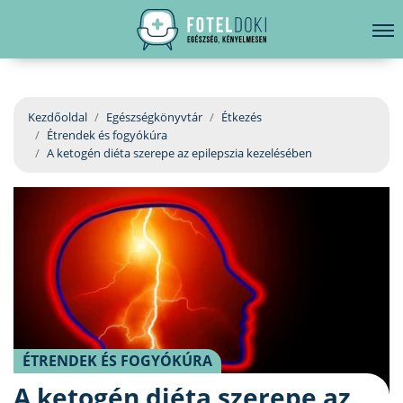
hirdetés
LELKI EGÉSZSÉG
Bejelentkezés
EGÉSZSÉGKÖNYVTÁR
Kezdőoldal
Egészségkönyvtár
Étkezés
Étrendek és fogyókúra
BETEGSÉGKALAUZ
A ketogén diéta szerepe az epilepszia kezelésében
ÜGYELETKERESŐ
ORVOS VÁLASZOL
ORVOSKERESŐ
ÉTRENDEK ÉS FOGYÓKÚRA
A ketogén diéta szerepe az