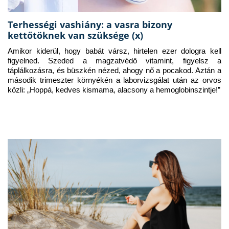
Terhességi vashiány: a vasra bizony
kettőtöknek van szüksége (x)
Amikor kiderül, hogy babát vársz, hirtelen ezer dologra kell 
figyelned. Szeded a magzatvédő vitamint, figyelsz a 
táplálkozásra, és büszkén nézed, ahogy nő a pocakod. Aztán a 
második trimeszter környékén a laborvizsgálat után az orvos 
közli: „Hoppá, kedves kismama, alacsony a hemoglobinszintje!”