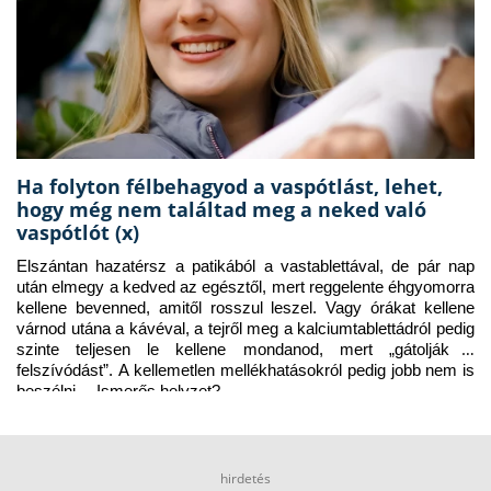
Ha folyton félbehagyod a vaspótlást, lehet,
hogy még nem találtad meg a neked való
vaspótlót (x)
Elszántan hazatérsz a patikából a vastablettával, de pár nap 
után elmegy a kedved az egésztől, mert reggelente éhgyomorra 
kellene bevenned, amitől rosszul leszel. Vagy órákat kellene 
várnod utána a kávéval, a tejről meg a kalciumtablettádról pedig 
szinte teljesen le kellene mondanod, mert „gátolják a 
felszívódást”. A kellemetlen mellékhatásokról pedig jobb nem is 
beszélni… Ismerős helyzet?
hirdetés