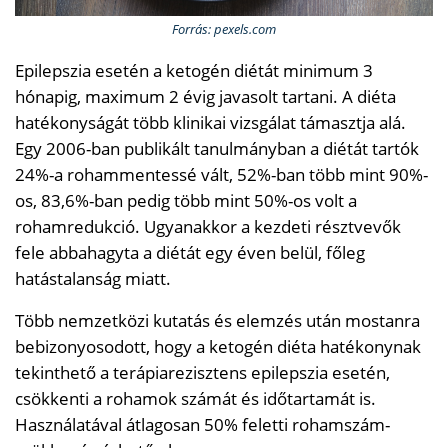
Forrás: pexels.com
Epilepszia esetén a ketogén diétát minimum 3
hónapig, maximum 2 évig javasolt tartani. A diéta
hatékonyságát több klinikai vizsgálat támasztja alá.
Egy 2006-ban publikált tanulmányban a diétát tartók
24%-a rohammentessé vált, 52%-ban több mint 90%-
os, 83,6%-ban pedig több mint 50%-os volt a
rohamredukció. Ugyanakkor a kezdeti résztvevők
fele abbahagyta a diétát egy éven belül, főleg
hatástalanság miatt.
Több nemzetközi kutatás és elemzés után mostanra
bebizonyosodott, hogy a ketogén diéta hatékonynak
tekinthető a terápiarezisztens epilepszia esetén,
csökkenti a rohamok számát és időtartamát is.
Használatával átlagosan 50% feletti rohamszám-