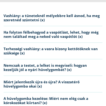
Vashiány: a tüneteknél mélyebbre kell ásnod, ha meg
szeretnéd szüntetni (x)
Ha folyton félbehagyod a vaspótlást, lehet, hogy még
nem találtad meg a neked való vaspótlót (x)
Terhességi vashiány: a vasra bizony kettőtöknek van
szüksége (x)
Nemcsak a testet, a lelket is megviseli: hogyan
kezeljük jól a nyári hüvelygombát? (x)
Miért jelentkezik újra és újra? A visszatérő
hüvelygomba okai (x)
A hüvelygomba kezelése: Miért nem elég csak a
kórokozókat kiirtani? (x)