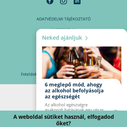
ADATVÉDELMI TÁJÉKOZTATÓ
IMPRESSZUM
Neked ajánljuk
MÉDIAAJÁNLAT
PARTNEREINK
KAPCSOLAT
Foteldoki
info@foteldoki.hu
Süti beállítások
6 meglepő mód, ahogy
az alkohol befolyásolja
az egészségét
Az alkohol egészségre
gyakorolt ​​hatásának egy része
jól ismert, mások azonban
A weboldal sütiket használ, elfogadod
meglepők lehetnek. Van hat
őket?
kevésbé ismert hatás, amelyet