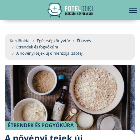
hirdetés
LELKI EGÉSZSÉG
Bejelentkezés
EGÉSZSÉGKÖNYVTÁR
Kezdőoldal
Egészségkönyvtár
Étkezés
Étrendek és fogyókúra
BETEGSÉGKALAUZ
A növényi tejek új dimenzója: zabtej
ÜGYELETKERESŐ
ORVOS VÁLASZOL
ORVOSKERESŐ
ÉTRENDEK ÉS FOGYÓKÚRA
A növényi tejek új