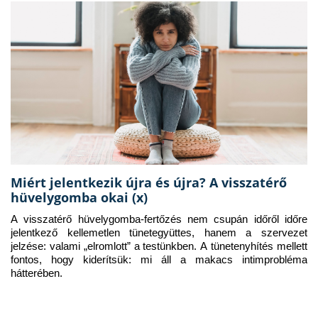
Miért jelentkezik újra és újra? A visszatérő
hüvelygomba okai (x)
A visszatérő hüvelygomba-fertőzés nem csupán időről időre 
jelentkező kellemetlen tünetegyüttes, hanem a szervezet 
jelzése: valami „elromlott” a testünkben. A tünetenyhítés mellett 
fontos, hogy kiderítsük: mi áll a makacs intimprobléma 
hátterében.