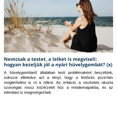
Nemcsak a testet, a lelket is megviseli:
hogyan kezeljük jól a nyári hüvelygombát? (x)
A hüvelygombáról általában testi problémaként beszélünk, 
sokszor elfeledve azt a tényt, hogy a fertőzés pszichés 
megterhelést is ró a nőkre. Az irritáció, a viszketés okozta 
szorongás rossz közérzetet hoz a mindennapokba, és az 
intimitást is megmérgezheti.