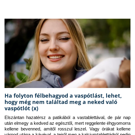
Ha folyton félbehagyod a vaspótlást, lehet,
hogy még nem találtad meg a neked való
vaspótlót (x)
Elszántan hazatérsz a patikából a vastablettával, de pár nap 
után elmegy a kedved az egésztől, mert reggelente éhgyomorra 
kellene bevenned, amitől rosszul leszel. Vagy órákat kellene 
várnod utána a kávéval, a tejről meg a kalciumtablettádról pedig 