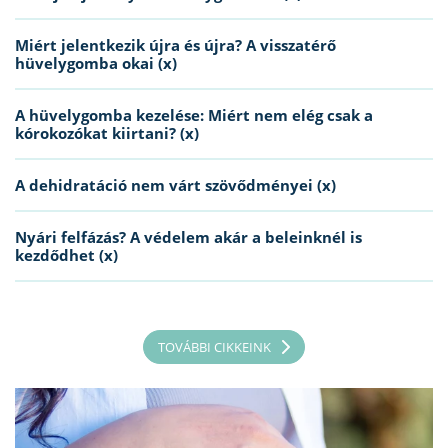
Miért jelentkezik újra és újra? A visszatérő
hüvelygomba okai (x)
A hüvelygomba kezelése: Miért nem elég csak a
kórokozókat kiirtani? (x)
A dehidratáció nem várt szövődményei (x)
Nyári felfázás? A védelem akár a beleinknél is
kezdődhet (x)
TOVÁBBI CIKKEINK