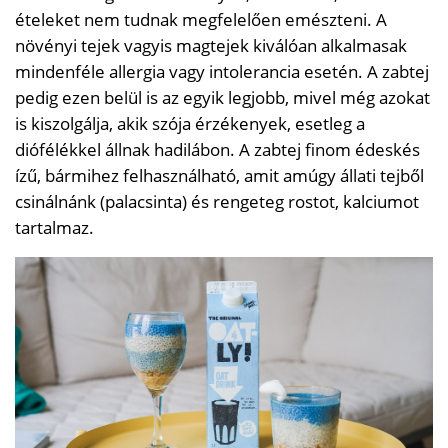
ételeket nem tudnak megfelelően emészteni. A
növényi tejek vagyis magtejek kiválóan alkalmasak
mindenféle allergia vagy intolerancia esetén. A zabtej
pedig ezen belül is az egyik legjobb, mivel még azokat
is kiszolgálja, akik szója érzékenyek, esetleg a
diófélékkel állnak hadilábon. A zabtej finom édeskés
ízű, bármihez felhasználható, amit amúgy állati tejből
csinálnánk (palacsinta) és rengeteg rostot, kalciumot
tartalmaz.