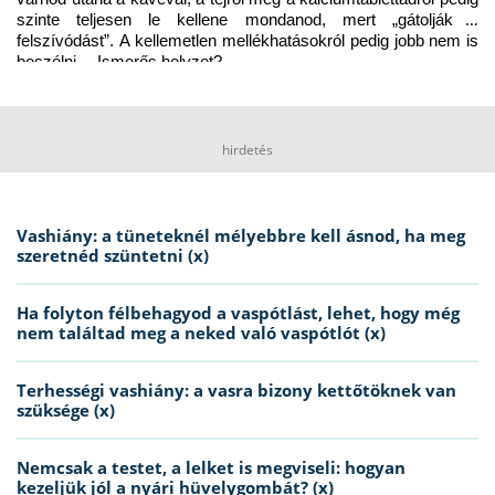
szinte teljesen le kellene mondanod, mert „gátolják a 
felszívódást”. A kellemetlen mellékhatásokról pedig jobb nem is 
beszélni… Ismerős helyzet?
hirdetés
Vashiány: a tüneteknél mélyebbre kell ásnod, ha meg
szeretnéd szüntetni (x)
Ha folyton félbehagyod a vaspótlást, lehet, hogy még
nem találtad meg a neked való vaspótlót (x)
Terhességi vashiány: a vasra bizony kettőtöknek van
szüksége (x)
Nemcsak a testet, a lelket is megviseli: hogyan
kezeljük jól a nyári hüvelygombát? (x)