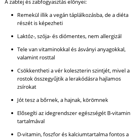
A zabtej és zabfogyasztás előnyei:
Remekül illik a vegán táplálkozásba, de a diéta
részét is képezheti
Laktóz-, szója- és diómentes, nem allergizál
Tele van vitaminokkal és ásványi anyagokkal,
valamint rosttal
Csökkentheti a vér koleszterin szintjét, mivel a
rostok összegyűjtik a lerakódásra hajlamos
zsírokat
Jót tesz a bőrnek, a hajnak, körömnek
Elősegíti az idegrendszer egészségét B-vitamin
tartalmával
D-vitamin, foszfor és kalciumtartalma fontos a