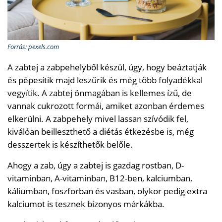
Forrás: pexels.com
A zabtej a zabpehelyből készül, úgy, hogy beáztatják
és pépesítik majd leszűrik és még több folyadékkal
vegyítik. A zabtej önmagában is kellemes ízű, de
vannak cukrozott formái, amiket azonban érdemes
elkerülni. A zabpehely mivel lassan szívódik fel,
kiválóan beilleszthető a diétás étkezésbe is, még
desszertek is készíthetők belőle.
Ahogy a zab, úgy a zabtej is gazdag rostban, D-
vitaminban, A-vitaminban, B12-ben, kalciumban,
káliumban, foszforban és vasban, olykor pedig extra
kalciumot is tesznek bizonyos márkákba.