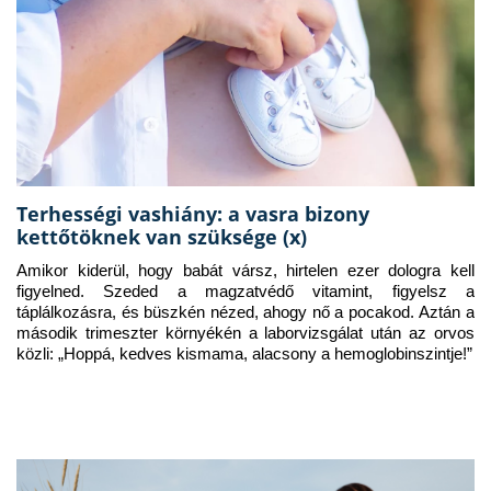
Terhességi vashiány: a vasra bizony
kettőtöknek van szüksége (x)
Amikor kiderül, hogy babát vársz, hirtelen ezer dologra kell 
figyelned. Szeded a magzatvédő vitamint, figyelsz a 
táplálkozásra, és büszkén nézed, ahogy nő a pocakod. Aztán a 
második trimeszter környékén a laborvizsgálat után az orvos 
közli: „Hoppá, kedves kismama, alacsony a hemoglobinszintje!”