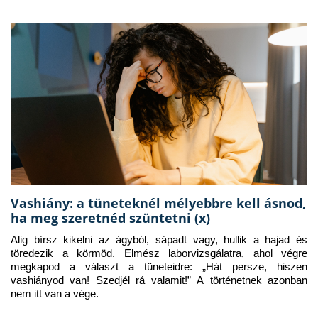
Vashiány: a tüneteknél mélyebbre kell ásnod,
ha meg szeretnéd szüntetni (x)
Alig bírsz kikelni az ágyból, sápadt vagy, hullik a hajad és 
töredezik a körmöd. Elmész laborvizsgálatra, ahol végre 
megkapod a választ a tüneteidre: „Hát persze, hiszen 
vashiányod van! Szedjél rá valamit!” A történetnek azonban 
nem itt van a vége.