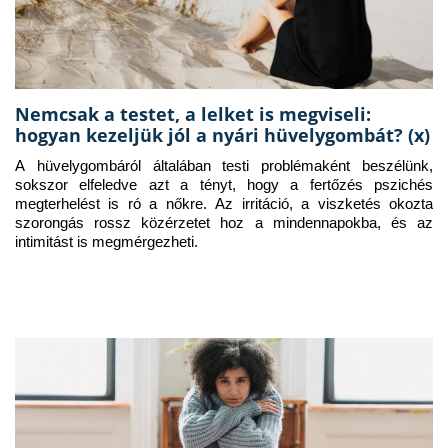
Nemcsak a testet, a lelket is megviseli:
hogyan kezeljük jól a nyári hüvelygombát? (x)
A hüvelygombáról általában testi problémaként beszélünk, 
sokszor elfeledve azt a tényt, hogy a fertőzés pszichés 
megterhelést is ró a nőkre. Az irritáció, a viszketés okozta 
szorongás rossz közérzetet hoz a mindennapokba, és az 
intimitást is megmérgezheti.