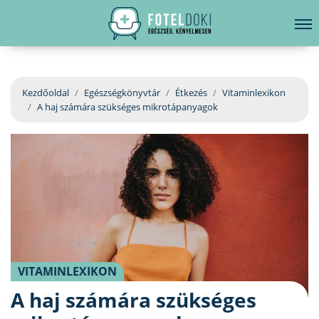
hirdetés
LELKI EGÉSZSÉG
Bejelentkezés
EGÉSZSÉGKÖNYVTÁR
Kezdőoldal
Egészségkönyvtár
Étkezés
Vitaminlexikon
A haj számára szükséges mikrotápanyagok
BETEGSÉGKALAUZ
ÜGYELETKERESŐ
ORVOS VÁLASZOL
ORVOSKERESŐ
VITAMINLEXIKON
A haj számára szükséges