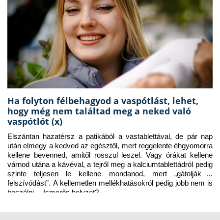
Ha folyton félbehagyod a vaspótlást, lehet,
hogy még nem találtad meg a neked való
vaspótlót (x)
Elszántan hazatérsz a patikából a vastablettával, de pár nap 
után elmegy a kedved az egésztől, mert reggelente éhgyomorra 
kellene bevenned, amitől rosszul leszel. Vagy órákat kellene 
várnod utána a kávéval, a tejről meg a kalciumtablettádról pedig 
szinte teljesen le kellene mondanod, mert „gátolják a 
felszívódást”. A kellemetlen mellékhatásokról pedig jobb nem is 
beszélni… Ismerős helyzet?