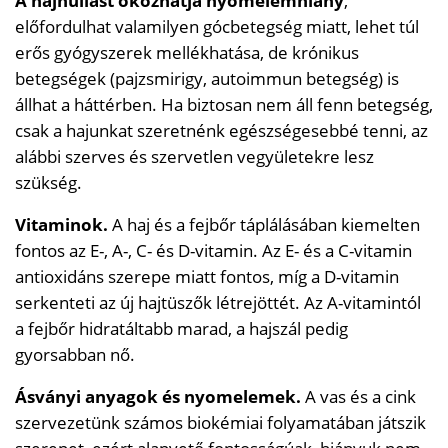
A hajhullást okozhatja nyomelemhiány
,
előfordulhat valamilyen gócbetegség miatt, lehet túl
erős gyógyszerek mellékhatása, de krónikus
betegségek (pajzsmirigy, autoimmun betegség) is
állhat a háttérben. Ha biztosan nem áll fenn betegség,
csak a hajunkat szeretnénk egészségesebbé tenni, az
alábbi szerves és szervetlen vegyületekre lesz
szükség.
Vitaminok.
A haj és a fejbőr táplálásában kiemelten
fontos az E-, A-, C- és D-vitamin. Az E- és a C-vitamin
antioxidáns szerepe miatt fontos, míg a D-vitamin
serkenteti az új hajtüszők létrejöttét. Az A-vitamintól
a fejbőr hidratáltabb marad, a hajszál pedig
gyorsabban nő.
Ásványi anyagok és nyomelemek.
A vas és a cink
szervezetünk számos biokémiai folyamatában játszik