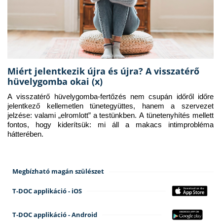
Miért jelentkezik újra és újra? A visszatérő
hüvelygomba okai (x)
A visszatérő hüvelygomba-fertőzés nem csupán időről időre 
jelentkező kellemetlen tünetegyüttes, hanem a szervezet 
jelzése: valami „elromlott” a testünkben. A tünetenyhítés mellett 
fontos, hogy kiderítsük: mi áll a makacs intimprobléma 
hátterében.
Megbízható magán szülészet
T-DOC applikáció - iOS
T-DOC applikáció - Android