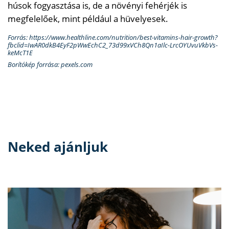
húsok fogyasztása is, de a növényi fehérjék is
megfelelőek, mint például a hüvelyesek.
Forrás: https://www.healthline.com/nutrition/best-vitamins-hair-growth?
fbclid=IwAR0dkB4EyF2pWwEchC2_73d99xVCh8Qn1aIlc-LrcOYUvuVkbVs-
keMcT1E
Borítókép forrása: pexels.com
Neked ajánljuk