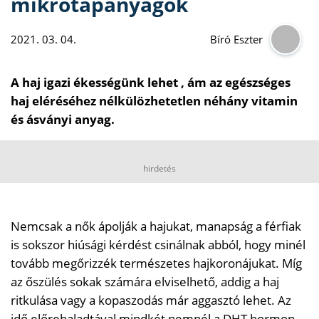
mikrotápanyagok
2021. 03. 04.
Bíró Eszter
A haj igazi ékességünk lehet , ám az egészséges
haj eléréséhez nélkülözhetetlen néhány vitamin
és ásványi anyag.
hirdetés
Nemcsak a nők ápolják a hajukat, manapság a férfiak
is sokszor hiúsági kérdést csinálnak abból, hogy minél
tovább megőrizzék természetes hajkoronájukat. Míg
az őszülés sokak számára elviselhető, addig a haj
ritkulása vagy a kopaszodás már aggasztó lehet. Az
idő előrehaladtával mindkét nemnél a DHT hormon