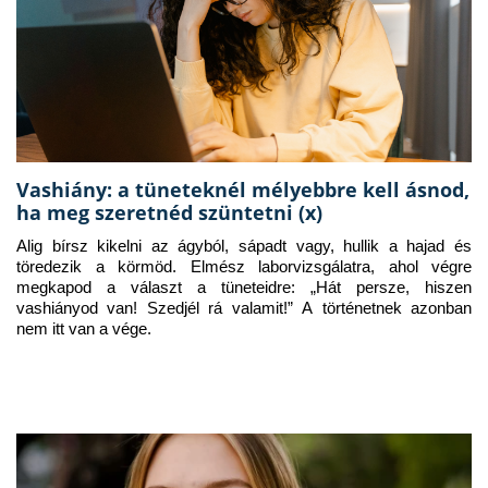
Vashiány: a tüneteknél mélyebbre kell ásnod,
ha meg szeretnéd szüntetni (x)
Alig bírsz kikelni az ágyból, sápadt vagy, hullik a hajad és 
töredezik a körmöd. Elmész laborvizsgálatra, ahol végre 
megkapod a választ a tüneteidre: „Hát persze, hiszen 
vashiányod van! Szedjél rá valamit!” A történetnek azonban 
nem itt van a vége.