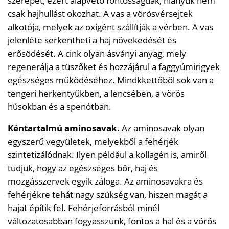
szerepet, ezért alapvető fontosságúak, hiányuk nem
csak hajhullást okozhat. A vas a vörösvérsejtek
alkotója, melyek az oxigént szállítják a vérben. A vas
jelenléte serkentheti a haj növekedését és
erősödését. A cink olyan ásványi anyag, mely
regenerálja a tüszőket és hozzájárul a faggyúmirigyek
egészséges működéséhez. Mindkkettőből sok van a
tengeri herkentyűkben, a lencsében, a vörös
húsokban és a spenótban.
Kéntartalmú aminosavak.
Az aminosavak olyan
egyszerű vegyületek, melyekből a fehérjék
szintetizálódnak. Ilyen például a kollagén is, amiről
tudjuk, hogy az egészséges bőr, haj és
mozgásszervek egyik záloga. Az aminosavakra és
fehérjékre tehát nagy szükség van, hiszen magát a
hajat építik fel. Fehérjeforrásból minél
változatosabban fogyasszunk, fontos a hal és a vörös