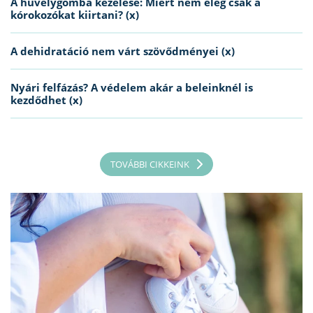
A hüvelygomba kezelése: Miért nem elég csak a
kórokozókat kiirtani? (x)
A dehidratáció nem várt szövődményei (x)
Nyári felfázás? A védelem akár a beleinknél is
kezdődhet (x)
TOVÁBBI CIKKEINK