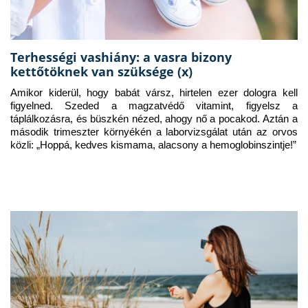
Terhességi vashiány: a vasra bizony
kettőtöknek van szüksége (x)
Amikor kiderül, hogy babát vársz, hirtelen ezer dologra kell 
figyelned. Szeded a magzatvédő vitamint, figyelsz a 
táplálkozásra, és büszkén nézed, ahogy nő a pocakod. Aztán a 
második trimeszter környékén a laborvizsgálat után az orvos 
közli: „Hoppá, kedves kismama, alacsony a hemoglobinszintje!”