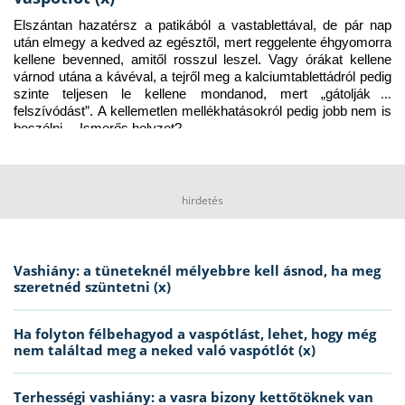
Elszántan hazatérsz a patikából a vastablettával, de pár nap 
után elmegy a kedved az egésztől, mert reggelente éhgyomorra 
kellene bevenned, amitől rosszul leszel. Vagy órákat kellene 
várnod utána a kávéval, a tejről meg a kalciumtablettádról pedig 
szinte teljesen le kellene mondanod, mert „gátolják a 
felszívódást”. A kellemetlen mellékhatásokról pedig jobb nem is 
beszélni… Ismerős helyzet?
hirdetés
Vashiány: a tüneteknél mélyebbre kell ásnod, ha meg
szeretnéd szüntetni (x)
Ha folyton félbehagyod a vaspótlást, lehet, hogy még
nem találtad meg a neked való vaspótlót (x)
Terhességi vashiány: a vasra bizony kettőtöknek van