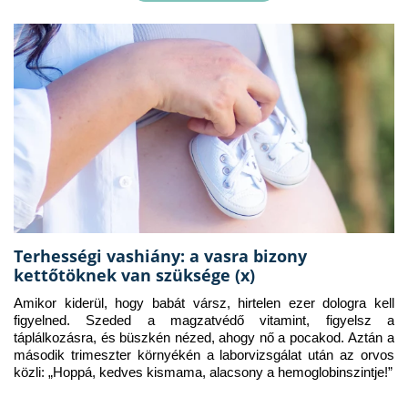
Terhességi vashiány: a vasra bizony
kettőtöknek van szüksége (x)
Amikor kiderül, hogy babát vársz, hirtelen ezer dologra kell 
figyelned. Szeded a magzatvédő vitamint, figyelsz a 
táplálkozásra, és büszkén nézed, ahogy nő a pocakod. Aztán a 
második trimeszter környékén a laborvizsgálat után az orvos 
közli: „Hoppá, kedves kismama, alacsony a hemoglobinszintje!”