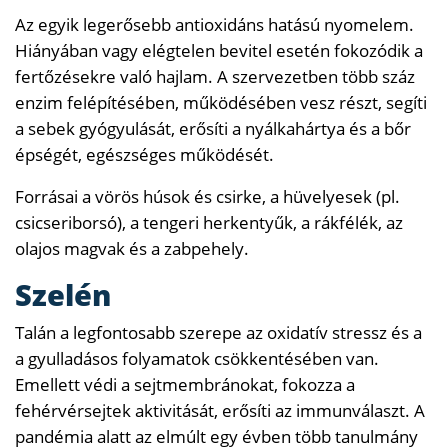
Az egyik legerősebb antioxidáns hatású nyomelem.
Hiányában vagy elégtelen bevitel esetén fokozódik a
fertőzésekre való hajlam. A szervezetben több száz
enzim felépítésében, működésében vesz részt, segíti
a sebek gyógyulását, erősíti a nyálkahártya és a bőr
épségét, egészséges működését.
Forrásai a vörös húsok és csirke, a hüvelyesek (pl.
csicseriborsó), a tengeri herkentyűk, a rákfélék, az
olajos magvak és a zabpehely.
Szelén
Talán a legfontosabb szerepe az oxidatív stressz és a
a gyulladásos folyamatok csökkentésében van.
Emellett védi a sejtmembránokat, fokozza a
fehérvérsejtek aktivitását, erősíti az immunválaszt. A
pandémia alatt az elmúlt egy évben több tanulmány