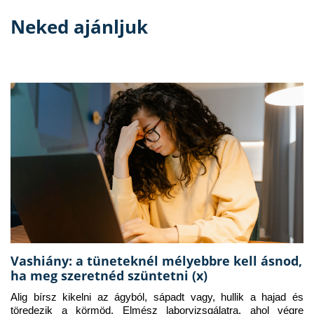
Neked ajánljuk
Vashiány: a tüneteknél mélyebbre kell ásnod,
ha meg szeretnéd szüntetni (x)
Alig bírsz kikelni az ágyból, sápadt vagy, hullik a hajad és 
töredezik a körmöd. Elmész laborvizsgálatra, ahol végre 