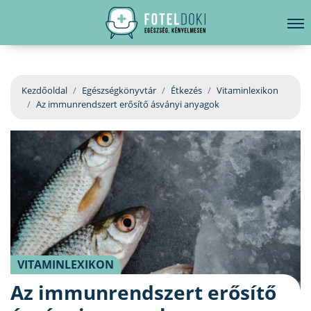
hirdetés
LELKI EGÉSZSÉG
Bejelentkezés
EGÉSZSÉGKÖNYVTÁR
Kezdőoldal
Egészségkönyvtár
Étkezés
Vitaminlexikon
Az immunrendszert erősítő ásványi anyagok
BETEGSÉGKALAUZ
ÜGYELETKERESŐ
ORVOS VÁLASZOL
ORVOSKERESŐ
VITAMINLEXIKON
Az immunrendszert erősítő