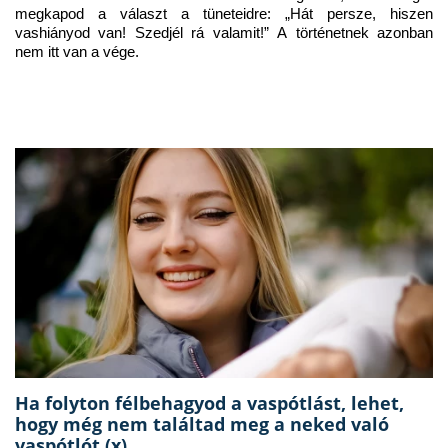
megkapod a választ a tüneteidre: „Hát persze, hiszen 
vashiányod van! Szedjél rá valamit!” A történetnek azonban 
nem itt van a vége.
Ha folyton félbehagyod a vaspótlást, lehet,
hogy még nem találtad meg a neked való
vaspótlót (x)