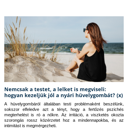
Nemcsak a testet, a lelket is megviseli:
hogyan kezeljük jól a nyári hüvelygombát? (x)
A hüvelygombáról általában testi problémaként beszélünk, 
sokszor elfeledve azt a tényt, hogy a fertőzés pszichés 
megterhelést is ró a nőkre. Az irritáció, a viszketés okozta 
szorongás rossz közérzetet hoz a mindennapokba, és az 
intimitást is megmérgezheti.