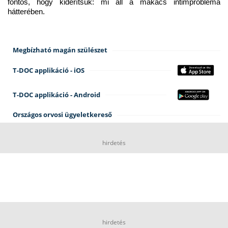
fontos, hogy kiderítsük: mi áll a makacs intimprobléma 
hátterében.
Megbízható magán szülészet
T-DOC applikáció - iOS
T-DOC applikáció - Android
Országos orvosi ügyeletkereső
hirdetés
hirdetés