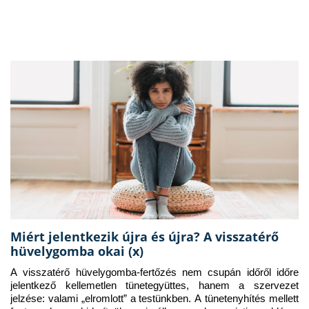
Miért jelentkezik újra és újra? A visszatérő
hüvelygomba okai (x)
A visszatérő hüvelygomba-fertőzés nem csupán időről időre 
jelentkező kellemetlen tünetegyüttes, hanem a szervezet 
jelzése: valami „elromlott” a testünkben. A tünetenyhítés mellett 