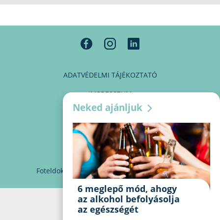
ADATVÉDELMI TÁJÉKOZTATÓ
IMPRESSZUM
Neked ajánljuk
MÉDIAAJÁNLAT
PARTNEREINK
KAPCSOLAT
Foteldoki
info@foteldoki.hu
Süti beállítások
6 meglepő mód, ahogy
az alkohol befolyásolja
az egészségét