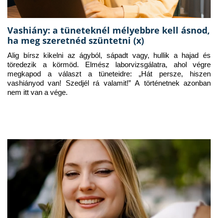
Vashiány: a tüneteknél mélyebbre kell ásnod,
ha meg szeretnéd szüntetni (x)
Alig bírsz kikelni az ágyból, sápadt vagy, hullik a hajad és 
töredezik a körmöd. Elmész laborvizsgálatra, ahol végre 
megkapod a választ a tüneteidre: „Hát persze, hiszen 
vashiányod van! Szedjél rá valamit!” A történetnek azonban 
nem itt van a vége.