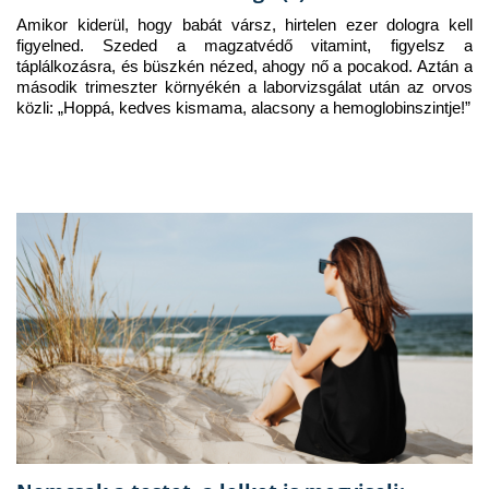
Amikor kiderül, hogy babát vársz, hirtelen ezer dologra kell 
figyelned. Szeded a magzatvédő vitamint, figyelsz a 
táplálkozásra, és büszkén nézed, ahogy nő a pocakod. Aztán a 
második trimeszter környékén a laborvizsgálat után az orvos 
közli: „Hoppá, kedves kismama, alacsony a hemoglobinszintje!”