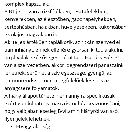
komplex kapszulák.
A B1 jelen van a rizsfélékben, tésztafélékben,
kenyerekben, az élesztőben, gabonapelyhekben,
sertéshúsban, halakban, hüvelyesekben, kukoricában
és olajos magvakban is.
Aki teljes értékűen táplálkozik, az ritkán szenved el
tiaminhiányt, ennek ellenére gyorsan ki tud alakulni,
ha pl.valaki szélsőséges diétát tart. Ha túl kevés B1
van a szervezetben, akkor idegrendszeri panaszaink
lehetnek, sérülhet a szív egészsége, gyengül az
immunrendszer, nem megfelelőek lesznek az
anyagcsere folyamatok.
A hiány állapot tünetei nem annyira specifikusak,
ezért gondolhatunk másra is, nehéz beazonosítani,
hogy valójában esetleg B-vitamin hiányról van szó.
Ilyen jelek lehetnek:
Étvágytalanság