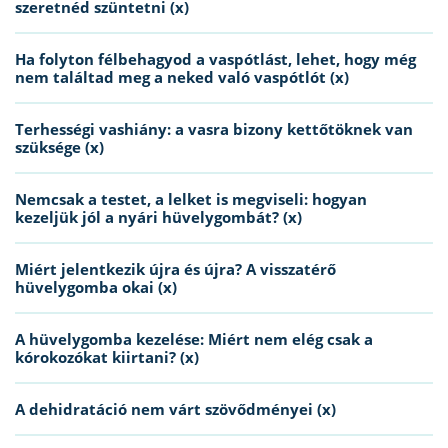
szeretnéd szüntetni (x)
Ha folyton félbehagyod a vaspótlást, lehet, hogy még
nem találtad meg a neked való vaspótlót (x)
Terhességi vashiány: a vasra bizony kettőtöknek van
szüksége (x)
Nemcsak a testet, a lelket is megviseli: hogyan
kezeljük jól a nyári hüvelygombát? (x)
Miért jelentkezik újra és újra? A visszatérő
hüvelygomba okai (x)
A hüvelygomba kezelése: Miért nem elég csak a
kórokozókat kiirtani? (x)
A dehidratáció nem várt szövődményei (x)