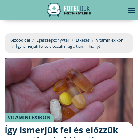
hirdetés
LELKI EGÉSZSÉG
Bejelentkezés
EGÉSZSÉGKÖNYVTÁR
Kezdőoldal
Egészségkönyvtár
Étkezés
Vitaminlexikon
Így ismerjük fel és előzzük meg a tiamin hiányt!
BETEGSÉGKALAUZ
ÜGYELETKERESŐ
ORVOS VÁLASZOL
ORVOSKERESŐ
VITAMINLEXIKON
Így ismerjük fel és előzzük