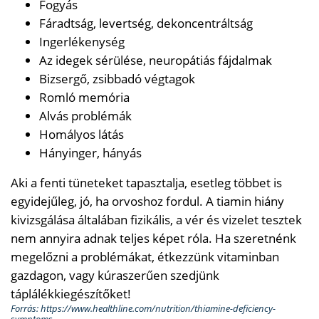
Fogyás
Fáradtság, levertség, dekoncentráltság
Ingerlékenység
Az idegek sérülése, neuropátiás fájdalmak
Bizsergő, zsibbadó végtagok
Romló memória
Alvás problémák
Homályos látás
Hányinger, hányás
Aki a fenti tüneteket tapasztalja, esetleg többet is
egyidejűleg, jó, ha orvoshoz fordul. A tiamin hiány
kivizsgálása általában fizikális, a vér és vizelet tesztek
nem annyira adnak teljes képet róla. Ha szeretnénk
megelőzni a problémákat, étkezzünk vitaminban
gazdagon, vagy kúraszerűen szedjünk
táplálékkiegészítőket!
Forrás: https://www.healthline.com/nutrition/thiamine-deficiency-
symptoms