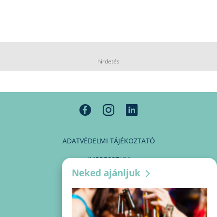
hirdetés
ADATVÉDELMI TÁJÉKOZTATÓ
IMPRESSZUM
Neked ajánljuk
MÉDIAAJÁNLAT
PARTNEREINK
KAPCSOLAT