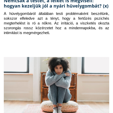
Nemcsak a testet, a lelket is megviseli:
hogyan kezeljük jól a nyári hüvelygombát? (x)
A hüvelygombáról általában testi problémaként beszélünk, 
sokszor elfeledve azt a tényt, hogy a fertőzés pszichés 
megterhelést is ró a nőkre. Az irritáció, a viszketés okozta 
szorongás rossz közérzetet hoz a mindennapokba, és az 
intimitást is megmérgezheti.