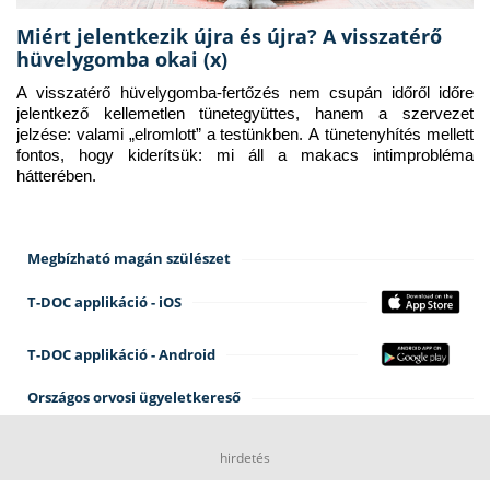
Miért jelentkezik újra és újra? A visszatérő
hüvelygomba okai (x)
A visszatérő hüvelygomba-fertőzés nem csupán időről időre 
jelentkező kellemetlen tünetegyüttes, hanem a szervezet 
jelzése: valami „elromlott” a testünkben. A tünetenyhítés mellett 
fontos, hogy kiderítsük: mi áll a makacs intimprobléma 
hátterében.
Megbízható magán szülészet
T-DOC applikáció - iOS
T-DOC applikáció - Android
Országos orvosi ügyeletkereső
hirdetés