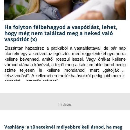
Ha folyton félbehagyod a vaspótlást, lehet,
hogy még nem találtad meg a neked való
vaspótlót (x)
Elszántan hazatérsz a patikából a vastablettával, de pár nap 
után elmegy a kedved az egésztől, mert reggelente éhgyomorra 
kellene bevenned, amitől rosszul leszel. Vagy órákat kellene 
várnod utána a kávéval, a tejről meg a kalciumtablettádról pedig 
szinte teljesen le kellene mondanod, mert „gátolják a 
felszívódást”. A kellemetlen mellékhatásokról pedig jobb nem is 
beszélni… Ismerős helyzet?
hirdetés
Vashiány: a tüneteknél mélyebbre kell ásnod, ha meg