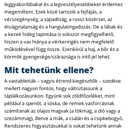
leggyakoribbakat és a legveszélyesebbeket érdemes
megemlíteni. Ezek közé tartozik a fejfájás, a
vérszegénység, a sápadtság, a rossz közérzet, az
étvágytalanság és a hangulatingadozás. De a lábak és
a kezek hideg tapintása is sokszor megfigyelhető,
hiszen a vas hiánya a vérkeringés nem megfelelő
működésével függ össze. Ezenkívül a haj, a bőr és a
körmök gyengesége/szárazsága is intő jel lehet.
Mit tehetünk ellene?
A vastabletták – vagyis étrend-kiegészítők – szedése
mellett nagyon fontos, hogy változtassunk a
táplálkozásunkon. Együnk sok zöldfőzeléket, mint
például a spenót, a sóska, de remek vasforrásnak
számítanak az olajos magvak (a tökmag, a dió vagy a
szezámmag), illetve a mák, a csalán és a csipkebogyó.
Rendszeres fogyasztásukkal is sokat tehetünk annak