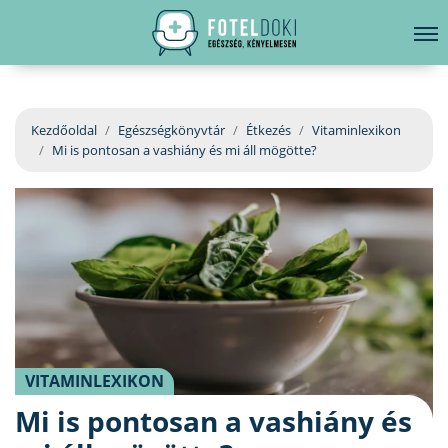
hirdetés
LELKI EGÉSZSÉG
Bejelentkezés
EGÉSZSÉGKÖNYVTÁR
Kezdőoldal
Egészségkönyvtár
Étkezés
Vitaminlexikon
Mi is pontosan a vashiány és mi áll mögötte?
BETEGSÉGKALAUZ
ÜGYELETKERESŐ
ORVOS VÁLASZOL
ORVOSKERESŐ
VITAMINLEXIKON
Mi is pontosan a vashiány és