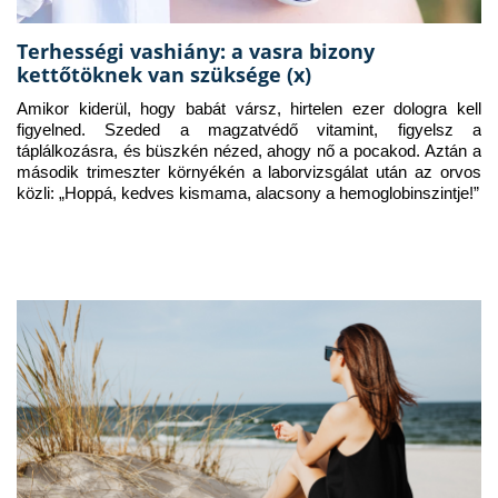
Terhességi vashiány: a vasra bizony
kettőtöknek van szüksége (x)
Amikor kiderül, hogy babát vársz, hirtelen ezer dologra kell 
figyelned. Szeded a magzatvédő vitamint, figyelsz a 
táplálkozásra, és büszkén nézed, ahogy nő a pocakod. Aztán a 
második trimeszter környékén a laborvizsgálat után az orvos 
közli: „Hoppá, kedves kismama, alacsony a hemoglobinszintje!”