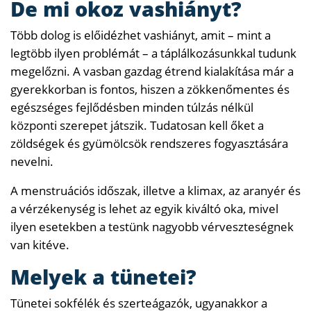
De mi okoz vashiányt?
Több dolog is előidézhet vashiányt, amit – mint a
legtöbb ilyen problémát – a táplálkozásunkkal tudunk
megelőzni. A vasban gazdag étrend kialakítása már a
gyerekkorban is fontos, hiszen a zökkenőmentes és
egészséges fejlődésben minden túlzás nélkül
központi szerepet játszik. Tudatosan kell őket a
zöldségek és gyümölcsök rendszeres fogyasztására
nevelni.
A menstruációs időszak, illetve a klimax, az aranyér és
a vérzékenység is lehet az egyik kiváltó oka, mivel
ilyen esetekben a testünk nagyobb vérveszteségnek
van kitéve.
Melyek a tünetei?
Tünetei sokfélék és szerteágazók, ugyanakkor a