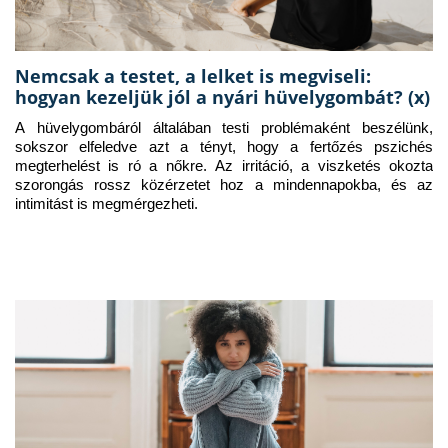
Nemcsak a testet, a lelket is megviseli:
hogyan kezeljük jól a nyári hüvelygombát? (x)
A hüvelygombáról általában testi problémaként beszélünk, 
sokszor elfeledve azt a tényt, hogy a fertőzés pszichés 
megterhelést is ró a nőkre. Az irritáció, a viszketés okozta 
szorongás rossz közérzetet hoz a mindennapokba, és az 
intimitást is megmérgezheti.