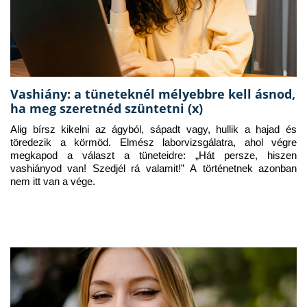
Vashiány: a tüneteknél mélyebbre kell ásnod,
ha meg szeretnéd szüntetni (x)
Alig bírsz kikelni az ágyból, sápadt vagy, hullik a hajad és 
töredezik a körmöd. Elmész laborvizsgálatra, ahol végre 
megkapod a választ a tüneteidre: „Hát persze, hiszen 
vashiányod van! Szedjél rá valamit!” A történetnek azonban 
nem itt van a vége.