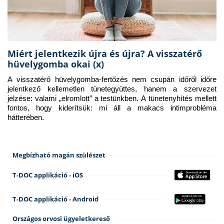
Miért jelentkezik újra és újra? A visszatérő
hüvelygomba okai (x)
A visszatérő hüvelygomba-fertőzés nem csupán időről időre 
jelentkező kellemetlen tünetegyüttes, hanem a szervezet 
jelzése: valami „elromlott” a testünkben. A tünetenyhítés mellett 
fontos, hogy kiderítsük: mi áll a makacs intimprobléma 
hátterében.
Megbízható magán szülészet
T-DOC applikáció - iOS
T-DOC applikáció - Android
Országos orvosi ügyeletkereső