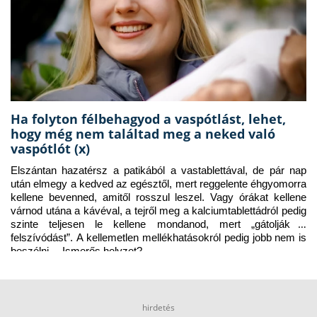
Ha folyton félbehagyod a vaspótlást, lehet,
hogy még nem találtad meg a neked való
vaspótlót (x)
Elszántan hazatérsz a patikából a vastablettával, de pár nap 
után elmegy a kedved az egésztől, mert reggelente éhgyomorra 
kellene bevenned, amitől rosszul leszel. Vagy órákat kellene 
várnod utána a kávéval, a tejről meg a kalciumtablettádról pedig 
szinte teljesen le kellene mondanod, mert „gátolják a 
felszívódást”. A kellemetlen mellékhatásokról pedig jobb nem is 
beszélni… Ismerős helyzet?
hirdetés