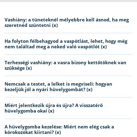
Vashiány: a tüneteknél mélyebbre kell ásnod, ha meg
szeretnéd szüntetni (x)
Ha folyton félbehagyod a vaspótlást, lehet, hogy még
nem találtad meg a neked való vaspótlót (x)
Terhességi vashiány: a vasra bizony kettőtöknek van
szüksége (x)
Nemcsak a testet, a lelket is megviseli: hogyan
kezeljük jól a nyári hüvelygombát? (x)
Miért jelentkezik újra és újra? A visszatérő
hüvelygomba okai (x)
A hüvelygomba kezelése: Miért nem elég csak a
kórokozókat kiirtani? (x)