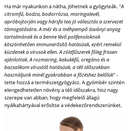
Ha már nyakunkon a nátha, jöhetnek a gyógyteák. "
A
citromfű, bodza, bodorrózsa, moringalevél,
apróbojtorján vagy hársfa tea jó választás a szervezet
támogatására. A méz és a méhpempő ásványi anyag
tartalmának és a benne lévő polifenoloknak
köszönhetően immunerősítő hatásúak, ezért remekül
küzdenek a vírusok ellen. A zöldfűszerek főleg frissen
ajánlottak. A rozmaring, kakukkfű, oregáno és a
bazsalikom vírusölő hatásúak, a téli időszakban
használjunk minél gyakrabban a főzéshez belőlük
" -
tette hozzá a természetgyógyász. A gyömbér szintén
elengedhetetlen növény a téli időszakra, hisz nagy
szerepe van abban, hogy megfelelő állagú
nyálkahártyával erősítse a védekezőrendszerünket.