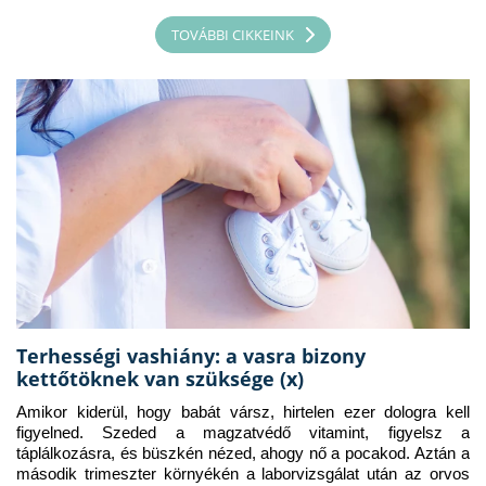
TOVÁBBI CIKKEINK
Terhességi vashiány: a vasra bizony
kettőtöknek van szüksége (x)
Amikor kiderül, hogy babát vársz, hirtelen ezer dologra kell 
figyelned. Szeded a magzatvédő vitamint, figyelsz a 
táplálkozásra, és büszkén nézed, ahogy nő a pocakod. Aztán a 
második trimeszter környékén a laborvizsgálat után az orvos 