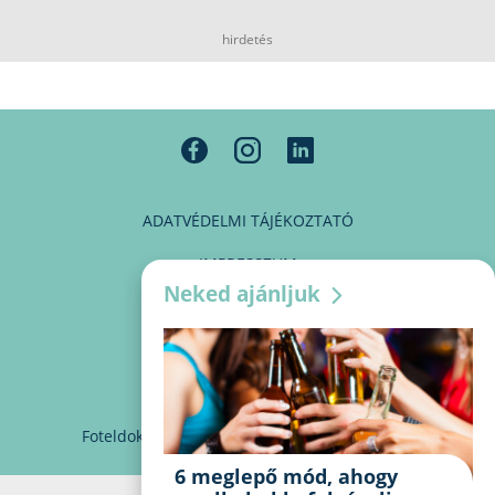
hirdetés
ADATVÉDELMI TÁJÉKOZTATÓ
IMPRESSZUM
Neked ajánljuk
MÉDIAAJÁNLAT
PARTNEREINK
KAPCSOLAT
Foteldoki
info@foteldoki.hu
Süti beállítások
6 meglepő mód, ahogy