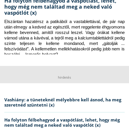
Ha folyton félbehagyod a vaspótlást, lehet,
hogy még nem találtad meg a neked való
vaspótlót (x)
Elszántan hazatérsz a patikából a vastablettával, de pár nap 
után elmegy a kedved az egésztől, mert reggelente éhgyomorra 
kellene bevenned, amitől rosszul leszel. Vagy órákat kellene 
várnod utána a kávéval, a tejről meg a kalciumtablettádról pedig 
szinte teljesen le kellene mondanod, mert „gátolják a 
felszívódást”. A kellemetlen mellékhatásokról pedig jobb nem is 
beszélni… Ismerős helyzet?
hirdetés
Vashiány: a tüneteknél mélyebbre kell ásnod, ha meg
szeretnéd szüntetni (x)
Ha folyton félbehagyod a vaspótlást, lehet, hogy még
nem találtad meg a neked való vaspótlót (x)