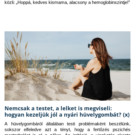
közli: „Hoppá, kedves kismama, alacsony a hemoglobinszintje!”
Nemcsak a testet, a lelket is megviseli:
hogyan kezeljük jól a nyári hüvelygombát? (x)
A hüvelygombáról általában testi problémaként beszélünk, 
sokszor elfeledve azt a tényt, hogy a fertőzés pszichés 