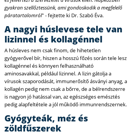
gyakran szellőztessünk, ami gondoskodik a megfelelő
páratartalomról
" - fejtette ki Dr. Szabó Éva.
A nagyi húslevese tele van
lizinnel és kollagénnel
A húsleves nem csak finom, de hihetetlen
gyógyerővel bír, hiszen a hosszú főzés során tele lesz
kollagénnel és könnyen felhasználható
aminosavakkal, például lizinnel. A lizin gátolja a
vírusok szaporodását, immunerősítő ásványi anyag, a
kollagén pedig nem csak a bőrre, de a bélrendszerre
is nagyon jó hatással van, az egészséges emésztés
pedig alapfeltétele a jól működő immunrendszernek.
Gyógyteák, méz és
zöldfűszerek