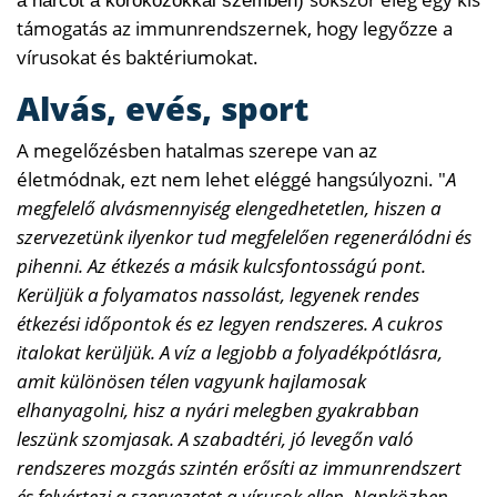
a harcot a kórokozókkal szemben)
támogatás az immunrendszernek, hogy legyőzze a
vírusokat és baktériumokat.
Alvás, evés, sport
A megelőzésben hatalmas szerepe van az
életmódnak, ezt nem lehet eléggé hangsúlyozni. "
A
megfelelő alvásmennyiség elengedhetetlen, hiszen a
szervezetünk ilyenkor tud megfelelően regenerálódni és
pihenni. Az étkezés a másik kulcsfontosságú pont.
Kerüljük a folyamatos nassolást, legyenek rendes
étkezési időpontok és ez legyen rendszeres. A cukros
italokat kerüljük. A víz a legjobb a folyadékpótlásra,
amit különösen télen vagyunk hajlamosak
elhanyagolni, hisz a nyári melegben gyakrabban
leszünk szomjasak. A szabadtéri, jó levegőn való
rendszeres mozgás szintén erősíti az immunrendszert
és felvértezi a szervezetet a vírusok ellen. Napközben