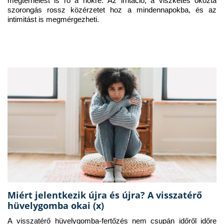
megterhelést is ró a nőkre. Az irritáció, a viszketés okozta 
szorongás rossz közérzetet hoz a mindennapokba, és az 
intimitást is megmérgezheti.
Miért jelentkezik újra és újra? A visszatérő
hüvelygomba okai (x)
A visszatérő hüvelygomba-fertőzés nem csupán időről időre 