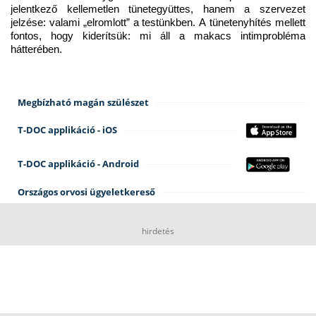
jelentkező kellemetlen tünetegyüttes, hanem a szervezet 
jelzése: valami „elromlott” a testünkben. A tünetenyhítés mellett 
fontos, hogy kiderítsük: mi áll a makacs intimprobléma 
hátterében.
Megbízható magán szülészet
T-DOC applikáció - iOS
T-DOC applikáció - Android
Országos orvosi ügyeletkereső
hirdetés