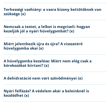
Terhességi vashiány: a vasra bizony kettőtöknek van
szüksége (x)
Nemcsak a testet, a lelket is megviseli: hogyan
kezeljük jól a nyári hüvelygombát? (x)
Miért jelentkezik újra és újra? A visszatérő
hüvelygomba okai (x)
A hüvelygomba kezelése: Miért nem elég csak a
kórokozókat kiirtani? (x)
A dehidratáció nem várt szövődményei (x)
Nyári felfázás? A védelem akár a beleinknél is
kezdődhet (x)