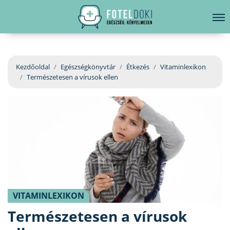
hirdetés
LELKI EGÉSZSÉG
Bejelentkezés
EGÉSZSÉGKÖNYVTÁR
Kezdőoldal
Egészségkönyvtár
Étkezés
Vitaminlexikon
Természetesen a vírusok ellen
BETEGSÉGKALAUZ
ÜGYELETKERESŐ
ORVOS VÁLASZOL
ORVOSKERESŐ
VITAMINLEXIKON
Természetesen a vírusok