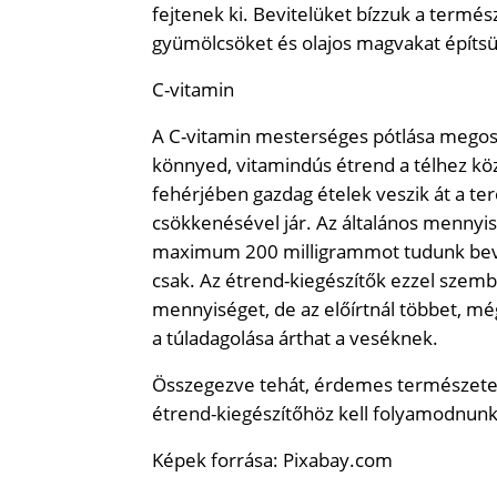
fejtenek ki. Bevitelüket bízzuk a termész
gyümölcsöket és olajos magvakat építs
C-vitamin
A C-vitamin mesterséges pótlása megosz
könnyed, vitamindús étrend a télhez köz
fehérjében gazdag ételek veszik át a te
csökkenésével jár. Az általános mennyis
maximum 200 milligrammot tudunk bevin
csak. Az étrend-kiegészítők ezzel szem
mennyiséget, de az előírtnál többet, mé
a túladagolása árthat a veséknek.
Összegezve tehát, érdemes természetes ú
étrend-kiegészítőhöz kell folyamodnunk,
Képek forrása: Pixabay.com