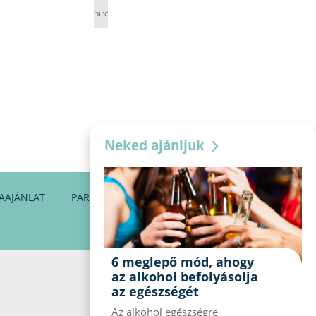
hirdetés
Neked ajánljuk
AAJÁNLAT
PARTNEREINK
KAPCSOLAT
6 meglepő mód, ahogy
az alkohol befolyásolja
az egészségét
Az alkohol egészségre