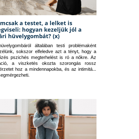
mcsak a testet, a lelket is
gviseli: hogyan kezeljük jól a
ári hüvelygombát? (x)
üvelygombáról általában testi problémaként 
zélünk, sokszor elfeledve azt a tényt, hogy a 
tőzés pszichés megterhelést is ró a nőkre. Az 
itáció, a viszketés okozta szorongás rossz 
érzetet hoz a mindennapokba, és az intimitást 
megmérgezheti.