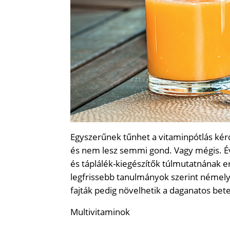
Egyszerűnek tűnhet a vitaminpótlás kér
és nem lesz semmi gond. Vagy mégis. Évt
és táplálék-kiegészítők túlmutatnának er
legfrissebb tanulmányok szerint némely
fajták pedig növelhetik a daganatos bet
Multivitaminok