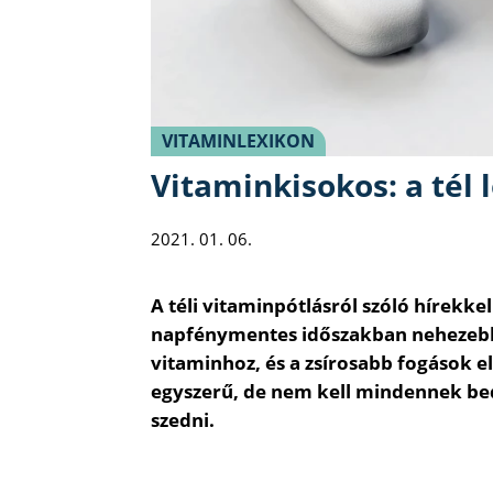
VITAMINLEXIKON
Vitaminkisokos: a tél 
2021. 01. 06.
A téli vitaminpótlásról szóló hírekke
napfénymentes időszakban nehezebb 
vitaminhoz, és a zsírosabb fogások e
egyszerű, de nem kell mindennek bed
szedni.