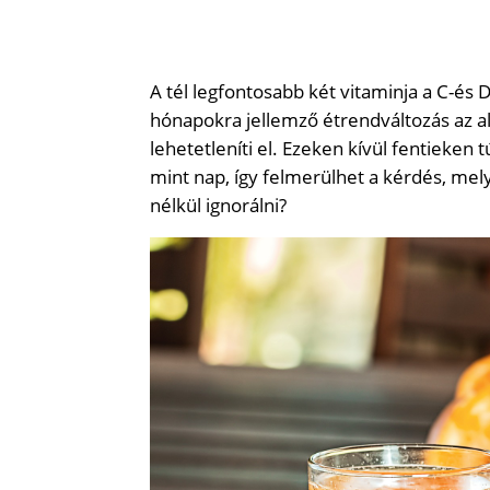
A tél legfontosabb két vitaminja a C-és D-
hónapokra jellemző étrendváltozás az a
lehetetleníti el. Ezeken kívül fentieken 
mint nap, így felmerülhet a kérdés, me
nélkül ignorálni?