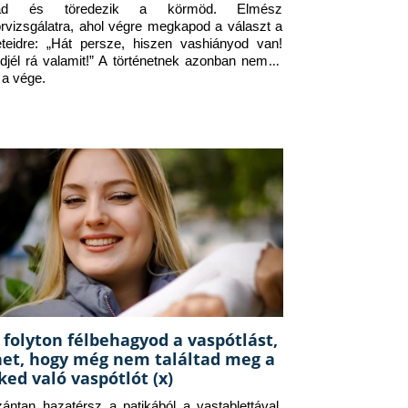
jad és töredezik a körmöd. Elmész 
orvizsgálatra, ahol végre megkapod a választ a 
eteidre: „Hát persze, hiszen vashiányod van! 
djél rá valamit!” A történetnek azonban nem itt 
 a vége.
 folyton félbehagyod a vaspótlást,
het, hogy még nem találtad meg a
ked való vaspótlót (x)
zántan hazatérsz a patikából a vastablettával, 