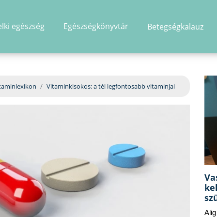
elki egészség
Egészségkönyvtár
Betegségkalauz
hirdetés
taminlexikon
Vitaminkisokos: a tél legfontosabb vitaminjai
Va
ke
sz
Ali