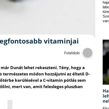
ha
lab
tün
Sze
van
legfontosabb vitaminjai
Foteldoki
l már Dunát lehet rekeszteni. Tény, hogy a
természetes módon hozzájutni az éltető D-
lőtérbe kerülésével a C-vitamin pótlás sem
őlni, mert van, amit felesleges pluszban
Ha
le
ne
Els