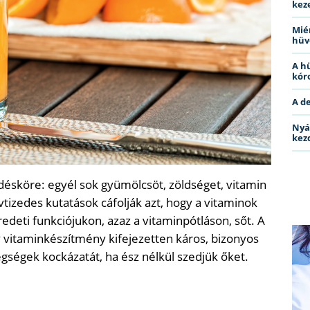
kez
Miér
hüv
A h
kóro
A d
Nyá
kez
désköre: egyél sok gyümölcsöt, zöldséget, vitamin
izedes kutatások cáfolják azt, hogy a vitaminok
edeti funkciójukon, azaz a vitaminpótláson, sőt. A
 vitaminkészítmény kifejezetten káros, bizonyos
egségek kockázatát, ha ész nélkül szedjük őket.