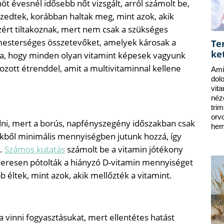
öt évesnél idősebb nőt vizsgált, arról számolt be,
szedtek, korábban haltak meg, mint azok, akik
zért tiltakoznak, mert nem csak a szükséges
mesterséges összetevőket, amelyek károsak a
Te
ke
ja, hogy minden olyan vitamint képesek vagyunk
ozott étrenddel, amit a multivitaminnal kellene
Ami
dol
vit
néz
tri
orv
dni, mert a borús, napfényszegény időszakban csak
hem
lekből minimális mennyiségben jutunk hozzá, így
l.
Számos kutatás
számolt be a vitamin jótékony
szeresen pótolták a hiányzó D-vitamin mennyiséget
 éltek, mint azok, akik mellőzték a vitamint.
vinni fogyasztásukat, mert ellentétes hatást