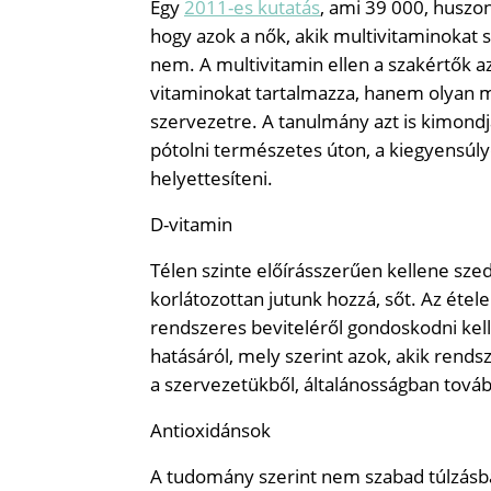
Egy
2011-es kutatás
, ami 39 000, huszon
hogy azok a nők, akik multivitaminokat 
nem. A multivitamin ellen a szakértők a
vitaminokat tartalmazza, hanem olyan 
szervezetre. A tanulmány azt is kimond
pótolni természetes úton, a kiegyensúly
helyettesíteni.
D-vitamin
Télen szinte előírásszerűen kellene sze
korlátozottan jutunk hozzá, sőt. Az éte
rendszeres beviteléről gondoskodni kel
hatásáról, mely szerint azok, akik rend
a szervezetükből, általánosságban tovább
Antioxidánsok
A tudomány szerint nem szabad túlzásba 