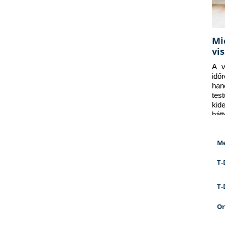
Mi
vi
A v
idő
han
tes
kid
hát
Me
T-
T-
Or