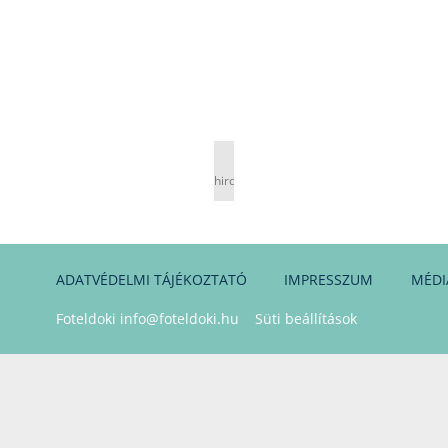
hirdetés
ADATVÉDELMI TÁJÉKOZTATÓ
IMPRESSZUM
MÉDI
Foteldoki
info@foteldoki.hu
Süti beállítások