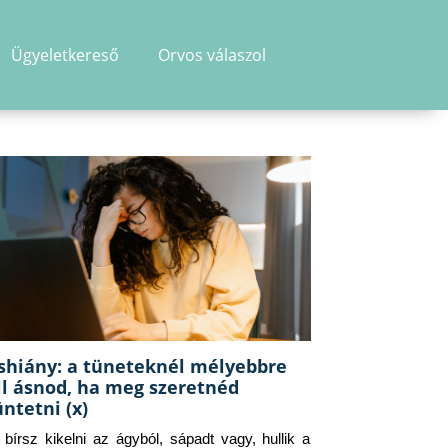
Ügyeletkereső
Orvos válaszol
shiány: a tüneteknél mélyebbre
ll ásnod, ha meg szeretnéd
üntetni (x)
g bírsz kikelni az ágyból, sápadt vagy, hullik a 