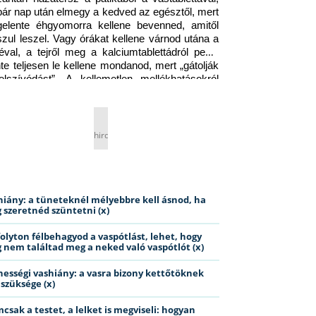
pár nap után elmegy a kedved az egésztől, mert 
gelente éhgyomorra kellene bevenned, amitől 
szul leszel. Vagy órákat kellene várnod utána a 
éval, a tejről meg a kalciumtablettádról pedig 
nte teljesen le kellene mondanod, mert „gátolják 
elszívódást”. A kellemetlen mellékhatásokról 
ig jobb nem is beszélni… Ismerős helyzet?
hirdetés
hiány: a tüneteknél mélyebbre kell ásnod, ha
 szeretnéd szüntetni (x)
folyton félbehagyod a vaspótlást, lehet, hogy
 nem találtad meg a neked való vaspótlót (x)
hességi vashiány: a vasra bizony kettőtöknek
 szüksége (x)
csak a testet, a lelket is megviseli: hogyan