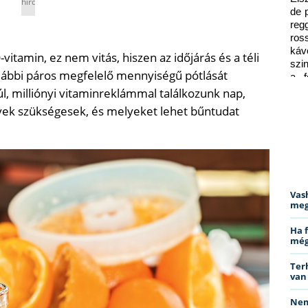
hirdetés
de 
reg
ros
káv
vitamin, ez nem vitás, hiszen az időjárás és a téli
szi
lábbi páros megfelelő mennyiségű pótlását
a f
ped
túl, milliónyi vitaminreklámmal találkozunk nap,
lyek szükségesek, és melyeket lehet bűntudat
Vas
meg
Ha 
még
Ter
van
Nem