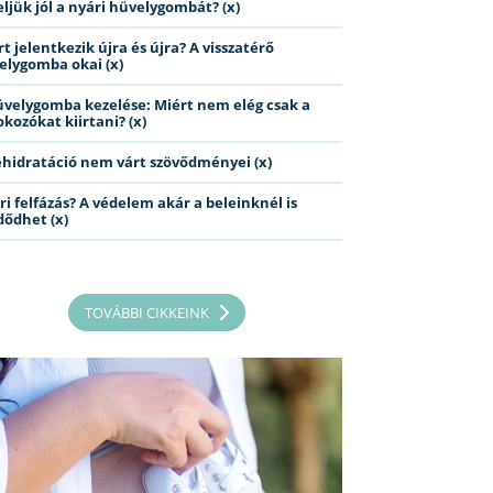
eljük jól a nyári hüvelygombát? (x)
t jelentkezik újra és újra? A visszatérő
elygomba okai (x)
üvelygomba kezelése: Miért nem elég csak a
kozókat kiirtani? (x)
ehidratáció nem várt szövődményei (x)
ri felfázás? A védelem akár a beleinknél is
dődhet (x)
TOVÁBBI CIKKEINK