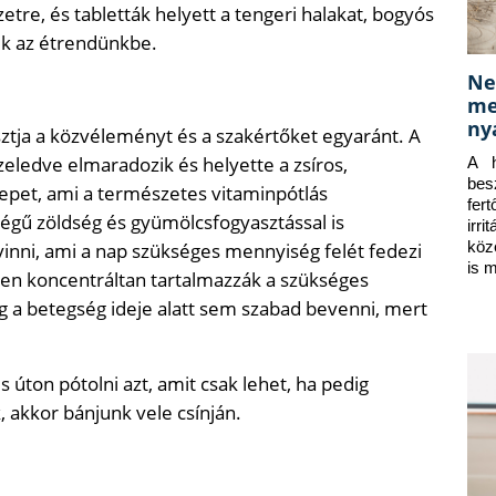
etre, és tabletták helyett a tengeri halakat, bogyós
ük az étrendünkbe.
Ne
me
ny
tja a közvéleményt és a szakértőket egyaránt. A
eledve elmaradozik és helyette a zsíros,
A h
bes
repet, ami a természetes vitaminpótlás
fer
égű zöldség és gyümölcsfogyasztással is
irr
köz
ni, ami a nap szükséges mennyiség felét fedezi
is 
ben koncentráltan tartalmazzák a szükséges
g a betegség ideje alatt sem szabad bevenni, mert
ton pótolni azt, amit csak lehet, ha pedig
 akkor bánjunk vele csínján.