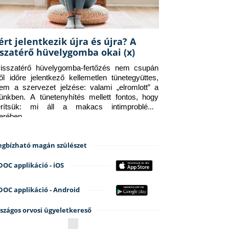
ért jelentkezik újra és újra? A
sszatérő hüvelygomba okai (x)
isszatérő hüvelygomba-fertőzés nem csupán 
ről időre jelentkező kellemetlen tünetegyüttes, 
em a szervezet jelzése: valami „elromlott” a 
tünkben. A tünetenyhítés mellett fontos, hogy 
erítsük: mi áll a makacs intimprobléma 
terében.
gbízható magán szülészet
DOC applikáció - iOS
DOC applikáció - Android
szágos orvosi ügyeletkereső