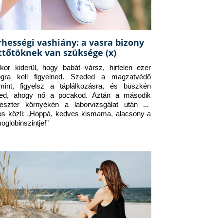
rhességi vashiány: a vasra bizony
ttőtöknek van szüksége (x)
kor kiderül, hogy babát vársz, hirtelen ezer 
ogra kell figyelned. Szeded a magzatvédő 
amint, figyelsz a táplálkozásra, és büszkén 
ed, ahogy nő a pocakod. Aztán a második 
meszter környékén a laborvizsgálat után az 
os közli: „Hoppá, kedves kismama, alacsony a 
oglobinszintje!”