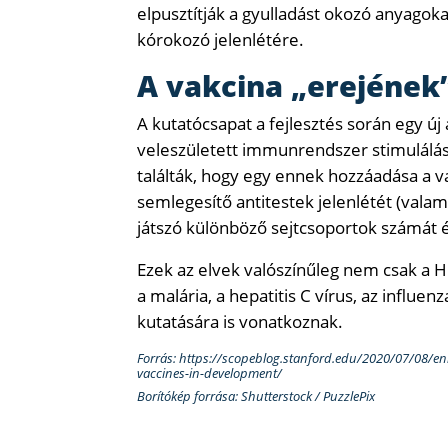
elpusztítják a gyulladást okozó anyagok
kórokozó jelenlétére.
A vakcina „erejének
A kutatócsapat a fejlesztés során egy új
veleszületett immunrendszer stimulálásá
találták, hogy egy ennek hozzáadása a 
semlegesítő antitestek jelenlétét (valam
játszó különböző sejtcsoportok számát és
Ezek az elvek valószínűleg nem csak a H
a malária, a hepatitis C vírus, az influe
kutatására is vonatkoznak.
Forrás: https://scopeblog.stanford.edu/2020/07/08/enl
vaccines-in-development/
Borítókép forrása: Shutterstock / PuzzlePix