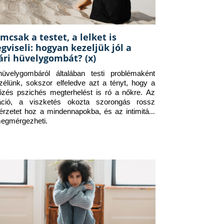
mcsak a testet, a lelket is
gviseli: hogyan kezeljük jól a
ári hüvelygombát? (x)
üvelygombáról általában testi problémaként 
zélünk, sokszor elfeledve azt a tényt, hogy a 
tőzés pszichés megterhelést is ró a nőkre. Az 
itáció, a viszketés okozta szorongás rossz 
érzetet hoz a mindennapokba, és az intimitást 
megmérgezheti.