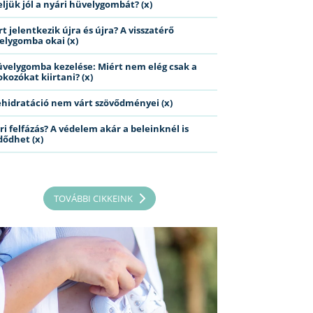
eljük jól a nyári hüvelygombát? (x)
t jelentkezik újra és újra? A visszatérő
elygomba okai (x)
üvelygomba kezelése: Miért nem elég csak a
kozókat kiirtani? (x)
ehidratáció nem várt szövődményei (x)
ri felfázás? A védelem akár a beleinknél is
dődhet (x)
TOVÁBBI CIKKEINK