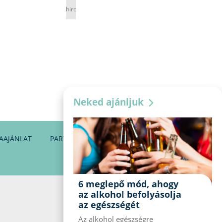
hirdetés
Neked ajánljuk
AAJÁNLAT
PARTNEREINK
KAPCSOLAT
6 meglepő mód, ahogy
az alkohol befolyásolja
az egészségét
Az alkohol egészségre