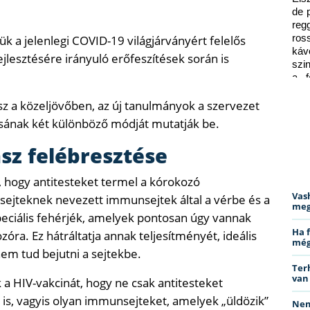
de 
reg
 a jelenlegi COVID-19 világjárványért felelős
ros
káv
ejlesztésére irányuló erőfeszítések során is
szi
a f
ped
 a közeljövőben, az új tanulmányok a szervezet
nak két különböző módját mutatják be.
sz felébresztése
, hogy antitesteket termel a kórokozó
Vas
ejteknek nevezett immunsejtek által a vérbe és a
meg
peciális fehérjék, amelyek pontosan úgy vannak
Ha 
óra. Ez hátráltatja annak teljesítményét, ideális
még
m tud bejutni a sejtekbe.
Ter
van
 a HIV-vakcinát, hogy ne csak antitesteket
 is, vagyis olyan immunsejteket, amelyek „üldözik”
Nem