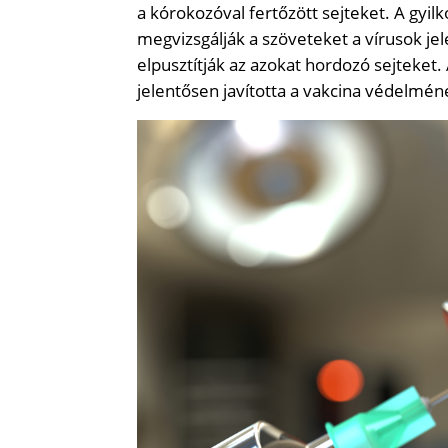
a kórokozóval fertőzött sejteket. A gyilk
megvizsgálják a szöveteket a vírusok jele
elpusztítják az azokat hordozó sejteket.
jelentősen javította a vakcina védelmén