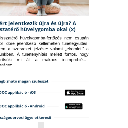
ért jelentkezik újra és újra? A
sszatérő hüvelygomba okai (x)
isszatérő hüvelygomba-fertőzés nem csupán 
ről időre jelentkező kellemetlen tünetegyüttes, 
em a szervezet jelzése: valami „elromlott” a 
tünkben. A tünetenyhítés mellett fontos, hogy 
erítsük: mi áll a makacs intimprobléma 
terében.
gbízható magán szülészet
DOC applikáció - iOS
DOC applikáció - Android
szágos orvosi ügyeletkereső