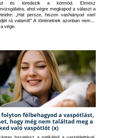
jad és töredezik a körmöd. Elmész 
orvizsgálatra, ahol végre megkapod a választ a 
eteidre: „Hát persze, hiszen vashiányod van! 
djél rá valamit!” A történetnek azonban nem itt 
 a vége.
 folyton félbehagyod a vaspótlást,
het, hogy még nem találtad meg a
ked való vaspótlót (x)
zántan hazatérsz a patikából a vastablettával, 