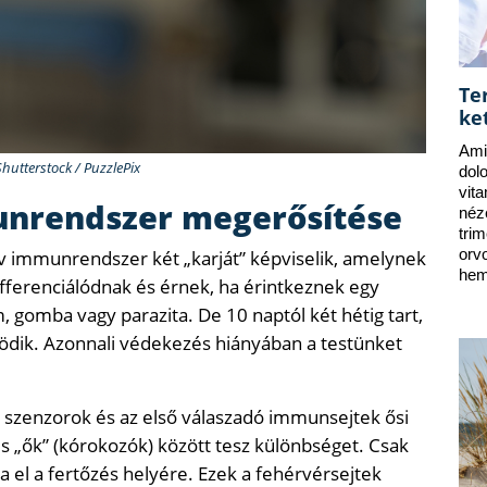
Te
ke
Ami
Shutterstock / PuzzlePix
dol
vit
unrendszer megerősítése
néz
tri
tív immunrendszer két „karját” képviselik, amelynek
orv
hem
ifferenciálódnak és érnek, ha érintkeznek egy
, gomba vagy parazita. De 10 naptól két hétig tart,
ödik. Azonnali védekezés hiányában a testünket
ő szenzorok és az első válaszadó immunsejtek ősi
és „ők” (kórokozók) között tesz különbséget. Csak
a el a fertőzés helyére. Ezek a fehérvérsejtek