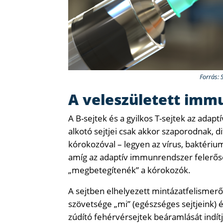
Forrás: 
A veleszületett imm
A B-sejtek és a gyilkos T-sejtek az adap
alkotó sejtjei csak akkor szaporodnak, d
kórokozóval – legyen az vírus, baktérium
amíg az adaptív immunrendszer felerős
„megbetegítenék” a kórokozók.
A sejtben elhelyezett mintázatfelismer
szövetsége „mi” (egészséges sejtjeink) 
zúdító fehérvérsejtek beáramlását indítj