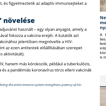
at, és figyelmeztetik az adaptív immunsejteket a
Ne
” növelése
me
ny
 adjuvánst használt – egy olyan anyagot, amely a
val fokozza a vakcina erejét. A kutatók azt
A h
bes
vakcinához jelentősen megnövelte a HIV-
fer
int az ezen antitestek előállításában szerepet
irr
köz
 aktivitását).
is 
IV, hanem más kórokozók, például a tuberkulózis,
nza és a pandémiás koronavírus törzs elleni vakcinák
isting-the-entire-immune-system-strengthens-potency-of-hiv-