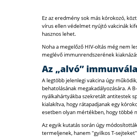
Ez az eredmény sok más kórokozó, köztük
vírus ellen védelmet nyújtó vakcinák kif
hasznos lehet.
Noha a megelőző HIV-oltás még nem lesz
meglévő immunrendszerének kiaknázásá
Az „alvó” immunvála
A legtöbb jelenlegi vakcina úgy működik
behatolásának megakadályozására. A B-s
nyálkahártyákba szekretált antitestek s
kialakítva, hogy rátapadjanak egy kórokoz
esetben olyan mértékben, hogy többé ne
Az egyik kutatás során úgy módosították
termeljenek, hanem "gyilkos T-sejteket"