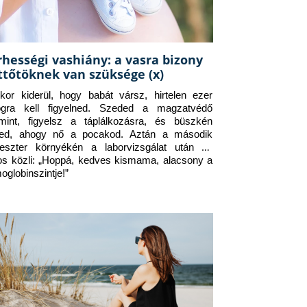
rhességi vashiány: a vasra bizony
ttőtöknek van szüksége (x)
kor kiderül, hogy babát vársz, hirtelen ezer 
ogra kell figyelned. Szeded a magzatvédő 
amint, figyelsz a táplálkozásra, és büszkén 
ed, ahogy nő a pocakod. Aztán a második 
meszter környékén a laborvizsgálat után az 
os közli: „Hoppá, kedves kismama, alacsony a 
oglobinszintje!”