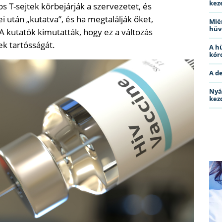
kez
os T-sejtek körbejárják a szervezetet, és
i után „kutatva”, és ha megtalálják őket,
Miér
hüv
 A kutatók kimutatták, hogy ez a változás
ek tartósságát.
A h
kóro
A d
Nyá
kez