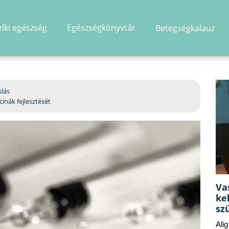
elki egészség
Egészségkönyvtár
Betegségkalauz
hirdetés
lás
inák fejlesztését
Va
ke
sz
Ali