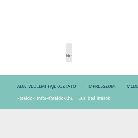
hirdetés
ADATVÉDELMI TÁJÉKOZTATÓ
IMPRESSZUM
MÉDI
Foteldoki
info@foteldoki.hu
Süti beállítások