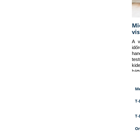
Mi
vi
A v
idő
han
tes
kid
hát
Me
T-
T-
Or