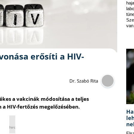
ha
lab
tün
Sze
van
nása erősíti a HIV-
Dr. Szabó Rita
ékes a vakcinák módosítása a teljes
a HIV-fertőzés megelőzésében.
Ha
le
ne
hirdetés
Els