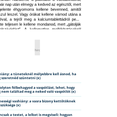
pár nap után elmegy a kedved az egésztől, mert 
gelente éhgyomorra kellene bevenned, amitől 
szul leszel. Vagy órákat kellene várnod utána a 
éval, a tejről meg a kalciumtablettádról pedig 
nte teljesen le kellene mondanod, mert „gátolják 
elszívódást”. A kellemetlen mellékhatásokról 
ig jobb nem is beszélni… Ismerős helyzet?
hirdetés
hiány: a tüneteknél mélyebbre kell ásnod, ha
 szeretnéd szüntetni (x)
folyton félbehagyod a vaspótlást, lehet, hogy
 nem találtad meg a neked való vaspótlót (x)
hességi vashiány: a vasra bizony kettőtöknek
 szüksége (x)
csak a testet, a lelket is megviseli: hogyan