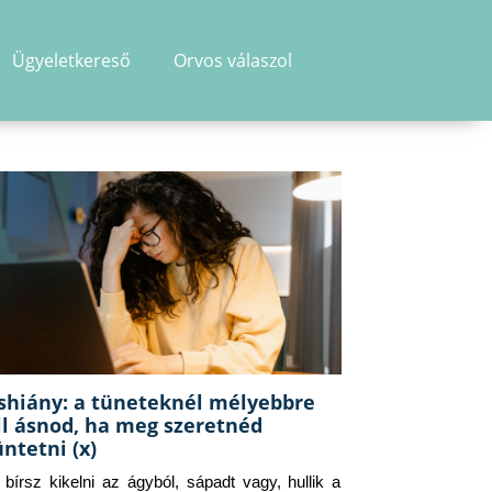
Ügyeletkereső
Orvos válaszol
shiány: a tüneteknél mélyebbre
ll ásnod, ha meg szeretnéd
üntetni (x)
g bírsz kikelni az ágyból, sápadt vagy, hullik a 