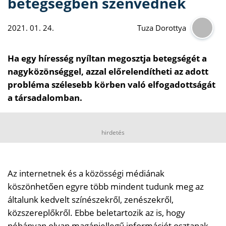
betegségben szenvednek
2021. 01. 24.
Tuza Dorottya
Ha egy híresség nyíltan megosztja betegségét a
nagyközönséggel, azzal előrelendítheti az adott
probléma szélesebb körben való elfogadottságát
a társadalomban.
hirdetés
Az internetnek és a közösségi médiának
köszönhetően egyre több mindent tudunk meg az
általunk kedvelt színészekről, zenészekről,
közszereplőkről. Ebbe beletartozik az is, hogy
néhányan olyan magánjellegű információt osztanak