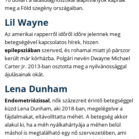
meg a Föld szegény országaiban.
Lil Wayne
Az amerikai rapperről időről időre jelennek meg
betegségével kapcsolatos hírek, hiszen
epilepsziában
szenved, és rohamai miatt jó párszor
került már kórházba. Polgári nevén Dwayne Michael
Carter Jr. 2013-ban osztotta meg a nyilvánossággal
ájulásainak okát.
Lena Dunham
Endometriózissal
, nők százezreit érintő betegséggel
küzd Lena Dunham, aki 2018-ban, megelégelve a
fájdalmakat, eltávolíttatta méhét. A betegség akkor
alakul ki, ha a méh nyálkahártyája a méhen belül
máshol is megtalálható egy nő szervezetében, ami