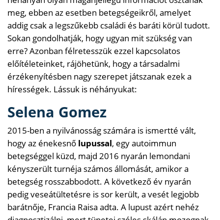
meg, ebben az esetben betegségeikről, amelyet
addig csak a legszűkebb családi és baráti körül tudott.
Sokan gondolhatják, hogy ugyan mit szükség van
erre? Azonban félretesszük ezzel kapcsolatos
előítéleteinket, rájöhetünk, hogy a társadalmi
érzékenyítésben nagy szerepet játszanak ezek a
hírességek. Lássuk is néhányukat:
Selena Gomez
2015-ben a nyilvánosság számára is ismertté vált,
hogy az énekesnő
lupussal
, egy autoimmun
betegséggel küzd, majd 2016 nyarán lemondani
kényszerült turnéja számos állomását, amikor a
betegség rosszabbodott. A következő év nyarán
pedig veseátültetésre is sor került, a vesét legjobb
barátnője, Francia Raisa adta. A lupust azért nehéz
diagnosztizálni, mert tünetei széles skálán mozognak,