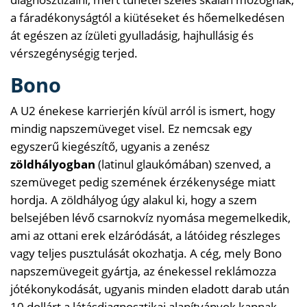
a fáradékonyságtól a kiütéseket és hőemelkedésen
át egészen az ízületi gyulladásig, hajhullásig és
vérszegénységig terjed.
Bono
A U2 énekese karrierjén kívül arról is ismert, hogy
mindig napszemüveget visel. Ez nemcsak egy
egyszerű kiegészítő, ugyanis a zenész
zöldhályogban
(latinul glaukómában) szenved, a
szemüveget pedig szemének érzékenysége miatt
hordja. A zöldhályog úgy alakul ki, hogy a szem
belsejében lévő csarnokvíz nyomása megemelkedik,
ami az ottani erek elzáródását, a látóideg részleges
vagy teljes pusztulását okozhatja. A cég, mely Bono
napszemüvegeit gyártja, az énekessel reklámozza
jótékonykodását, ugyanis minden eladott darab után
10 dollárt a látásdiagnosztikai alapítványok kapnak