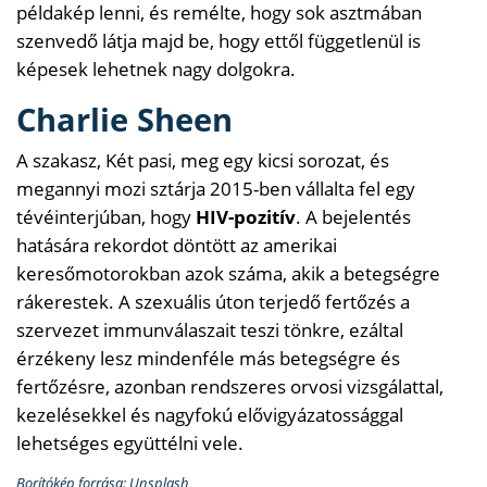
példakép lenni, és remélte, hogy sok asztmában
szenvedő látja majd be, hogy ettől függetlenül is
képesek lehetnek nagy dolgokra.
Charlie Sheen
A szakasz, Két pasi, meg egy kicsi sorozat, és
megannyi mozi sztárja 2015-ben vállalta fel egy
tévéinterjúban, hogy
HIV-pozitív
. A bejelentés
hatására rekordot döntött az amerikai
keresőmotorokban azok száma, akik a betegségre
rákerestek. A szexuális úton terjedő fertőzés a
szervezet immunválaszait teszi tönkre, ezáltal
érzékeny lesz mindenféle más betegségre és
fertőzésre, azonban rendszeres orvosi vizsgálattal,
kezelésekkel és nagyfokú elővigyázatossággal
lehetséges együttélni vele.
Borítókép forrása: Unsplash