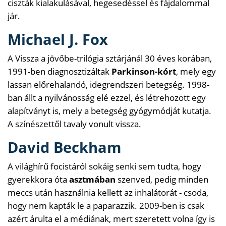
ciszták kialakulásával, hegesedéssel és fájdalommal
jár.
Michael J. Fox
A Vissza a jövőbe-trilógia sztárjánál 30 éves korában,
1991-ben diagnosztizáltak
Parkinson-kórt
, mely egy
lassan előrehalandó, idegrendszeri betegség. 1998-
ban állt a nyilvánosság elé ezzel, és létrehozott egy
alapítványt is, mely a betegség gyógymódját kutatja.
A színészettől tavaly vonult vissza.
David Beckham
A világhírű focistáról sokáig senki sem tudta, hogy
gyerekkora óta
asztmában
szenved, pedig minden
meccs után használnia kellett az inhalátorát - csoda,
hogy nem kapták le a paparazzik. 2009-ben is csak
azért árulta el a médiának, mert szeretett volna így is