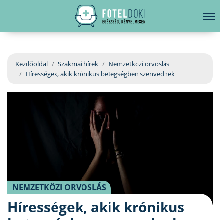
hirdetés
LELKI EGÉSZSÉG
Bejelentkezés
EGÉSZSÉGKÖNYVTÁR
Kezdőoldal
Szakmai hírek
Nemzetközi orvoslás
Hírességek, akik krónikus betegségben szenvednek
BETEGSÉGKALAUZ
ÜGYELETKERESŐ
ORVOS VÁLASZOL
ORVOSKERESŐ
NEMZETKÖZI ORVOSLÁS
Hírességek, akik krónikus