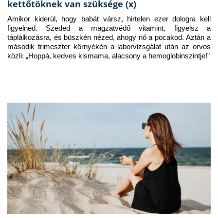
kettőtöknek van szüksége (x)
Amikor kiderül, hogy babát vársz, hirtelen ezer dologra kell 
figyelned. Szeded a magzatvédő vitamint, figyelsz a 
táplálkozásra, és büszkén nézed, ahogy nő a pocakod. Aztán a 
második trimeszter környékén a laborvizsgálat után az orvos 
közli: „Hoppá, kedves kismama, alacsony a hemoglobinszintje!”