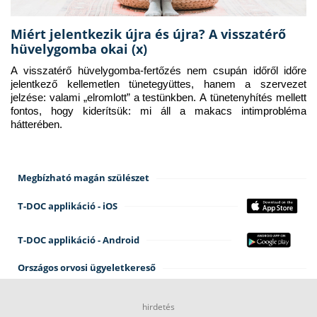
Miért jelentkezik újra és újra? A visszatérő
hüvelygomba okai (x)
A visszatérő hüvelygomba-fertőzés nem csupán időről időre 
jelentkező kellemetlen tünetegyüttes, hanem a szervezet 
jelzése: valami „elromlott” a testünkben. A tünetenyhítés mellett 
fontos, hogy kiderítsük: mi áll a makacs intimprobléma 
hátterében.
Megbízható magán szülészet
T-DOC applikáció - iOS
T-DOC applikáció - Android
Országos orvosi ügyeletkereső
hirdetés