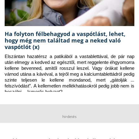
Ha folyton félbehagyod a vaspótlást, lehet,
hogy még nem találtad meg a neked való
vaspótlót (x)
Elszántan hazatérsz a patikából a vastablettával, de pár nap 
után elmegy a kedved az egésztől, mert reggelente éhgyomorra 
kellene bevenned, amitől rosszul leszel. Vagy órákat kellene 
várnod utána a kávéval, a tejről meg a kalciumtablettádról pedig 
szinte teljesen le kellene mondanod, mert „gátolják a 
felszívódást”. A kellemetlen mellékhatásokról pedig jobb nem is 
beszélni… Ismerős helyzet?
hirdetés