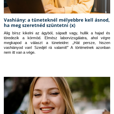
Vashiány: a tüneteknél mélyebbre kell ásnod,
ha meg szeretnéd szüntetni (x)
Alig bírsz kikelni az ágyból, sápadt vagy, hullik a hajad és 
töredezik a körmöd. Elmész laborvizsgálatra, ahol végre 
megkapod a választ a tüneteidre: „Hát persze, hiszen 
vashiányod van! Szedjél rá valamit!” A történetnek azonban 
nem itt van a vége.