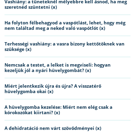
Vashiány: a tüneteknél mélyebbre kell ásnod, ha meg
szeretnéd szüntetni (x)
Ha folyton félbehagyod a vaspótlást, lehet, hogy még
nem találtad meg a neked való vaspótlót (x)
Terhességi vashiány: a vasra bizony kettőtöknek van
szüksége (x)
Nemcsak a testet, a lelket is megviseli: hogyan
kezeljük jól a nyári hüvelygombát? (x)
Miért jelentkezik újra és újra? A visszatérő
hüvelygomba okai (x)
A hüvelygomba kezelése: Miért nem elég csak a
kórokozókat kiirtani? (x)
A dehidratáció nem várt szövődményei (x)