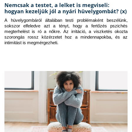
Nemcsak a testet, a lelket is megviseli:
hogyan kezeljük jól a nyári hüvelygombát? (x)
A hüvelygombáról általában testi problémaként beszélünk, 
sokszor elfeledve azt a tényt, hogy a fertőzés pszichés 
megterhelést is ró a nőkre. Az irritáció, a viszketés okozta 
szorongás rossz közérzetet hoz a mindennapokba, és az 
intimitást is megmérgezheti.