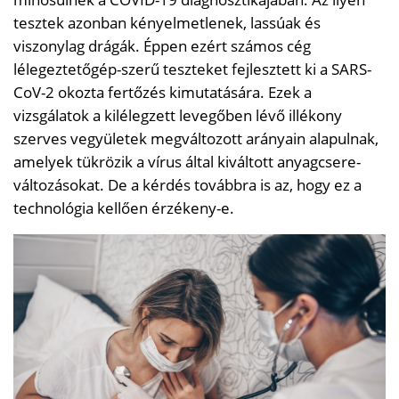
tesztek azonban kényelmetlenek, lassúak és
viszonylag drágák. Éppen ezért számos cég
lélegeztetőgép-szerű teszteket fejlesztett ki a SARS-
CoV-2 okozta fertőzés kimutatására. Ezek a
vizsgálatok a kilélegzett levegőben lévő illékony
szerves vegyületek megváltozott arányain alapulnak,
amelyek tükrözik a vírus által kiváltott anyagcsere-
változásokat. De a kérdés továbbra is az, hogy ez a
technológia kellően érzékeny-e.