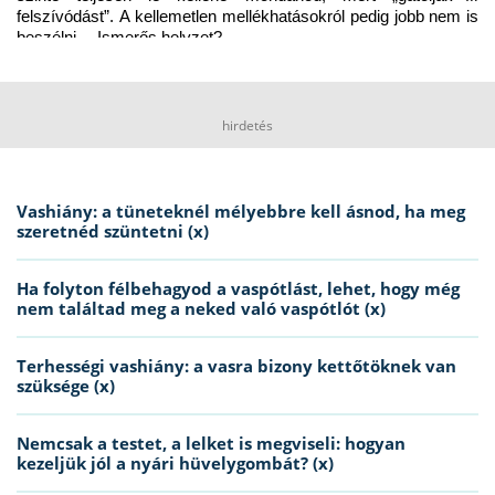
felszívódást”. A kellemetlen mellékhatásokról pedig jobb nem is 
beszélni… Ismerős helyzet?
hirdetés
Vashiány: a tüneteknél mélyebbre kell ásnod, ha meg
szeretnéd szüntetni (x)
Ha folyton félbehagyod a vaspótlást, lehet, hogy még
nem találtad meg a neked való vaspótlót (x)
Terhességi vashiány: a vasra bizony kettőtöknek van
szüksége (x)
Nemcsak a testet, a lelket is megviseli: hogyan
kezeljük jól a nyári hüvelygombát? (x)