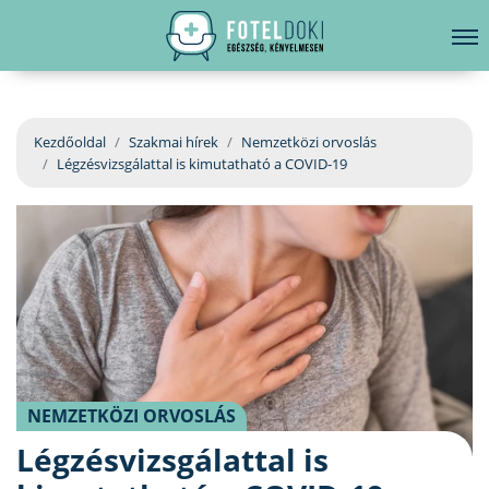
hirdetés
LELKI EGÉSZSÉG
Bejelentkezés
EGÉSZSÉGKÖNYVTÁR
Kezdőoldal
Szakmai hírek
Nemzetközi orvoslás
Légzésvizsgálattal is kimutatható a COVID-19
BETEGSÉGKALAUZ
ÜGYELETKERESŐ
ORVOS VÁLASZOL
ORVOSKERESŐ
NEMZETKÖZI ORVOSLÁS
Légzésvizsgálattal is