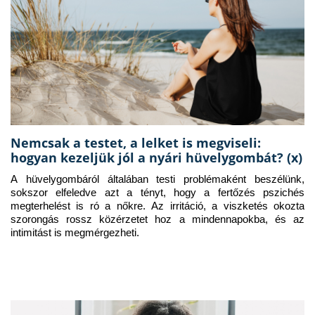
Nemcsak a testet, a lelket is megviseli:
hogyan kezeljük jól a nyári hüvelygombát? (x)
A hüvelygombáról általában testi problémaként beszélünk, 
sokszor elfeledve azt a tényt, hogy a fertőzés pszichés 
megterhelést is ró a nőkre. Az irritáció, a viszketés okozta 
szorongás rossz közérzetet hoz a mindennapokba, és az 
intimitást is megmérgezheti.