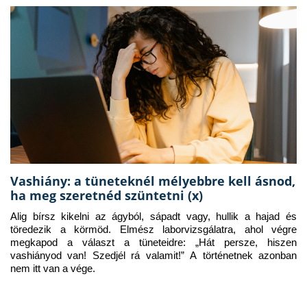
Vashiány: a tüneteknél mélyebbre kell ásnod,
ha meg szeretnéd szüntetni (x)
Alig bírsz kikelni az ágyból, sápadt vagy, hullik a hajad és 
töredezik a körmöd. Elmész laborvizsgálatra, ahol végre 
megkapod a választ a tüneteidre: „Hát persze, hiszen 
vashiányod van! Szedjél rá valamit!” A történetnek azonban 
nem itt van a vége.