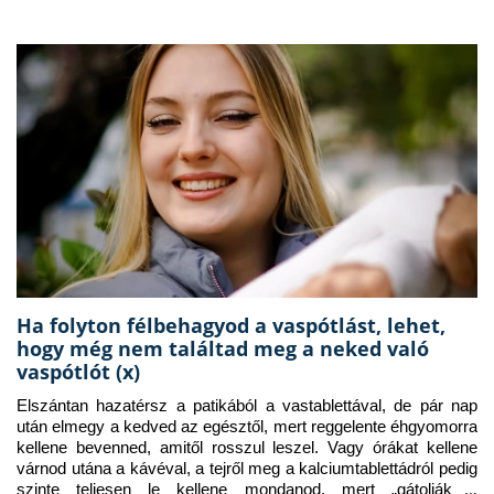
Ha folyton félbehagyod a vaspótlást, lehet,
hogy még nem találtad meg a neked való
vaspótlót (x)
Elszántan hazatérsz a patikából a vastablettával, de pár nap 
után elmegy a kedved az egésztől, mert reggelente éhgyomorra 
kellene bevenned, amitől rosszul leszel. Vagy órákat kellene 
várnod utána a kávéval, a tejről meg a kalciumtablettádról pedig 
szinte teljesen le kellene mondanod, mert „gátolják a 