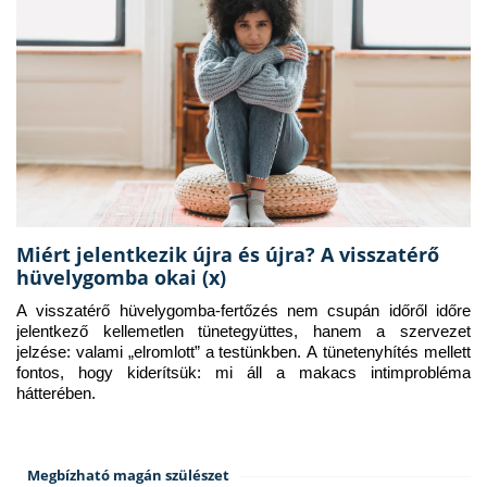
Miért jelentkezik újra és újra? A visszatérő
hüvelygomba okai (x)
A visszatérő hüvelygomba-fertőzés nem csupán időről időre 
jelentkező kellemetlen tünetegyüttes, hanem a szervezet 
jelzése: valami „elromlott” a testünkben. A tünetenyhítés mellett 
fontos, hogy kiderítsük: mi áll a makacs intimprobléma 
hátterében.
Megbízható magán szülészet