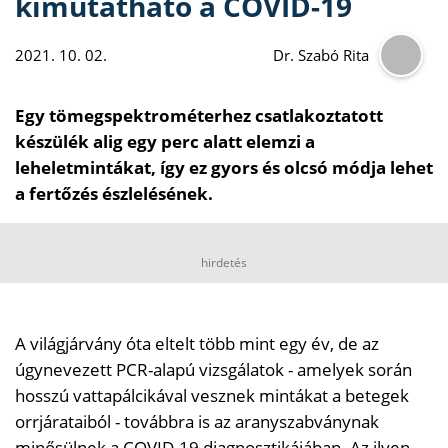
kimutatható a COVID-19
2021. 10. 02.
Dr. Szabó Rita
Egy tömegspektrométerhez csatlakoztatott
készülék alig egy perc alatt elemzi a
leheletmintákat, így ez gyors és olcsó módja lehet
a fertőzés észlelésének.
hirdetés
A világjárvány óta eltelt több mint egy év, de az
úgynevezett PCR-alapú vizsgálatok - amelyek során
hosszú vattapálcikával vesznek mintákat a betegek
orrjárataiból - továbbra is az aranyszabványnak
minősülnek a COVID-19 diagnosztikájában. Az ilyen