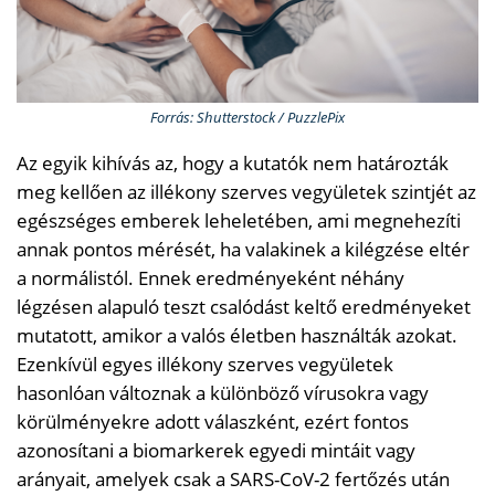
Forrás: Shutterstock / PuzzlePix
Az egyik kihívás az, hogy a kutatók nem határozták
meg kellően az illékony szerves vegyületek szintjét az
egészséges emberek leheletében, ami megnehezíti
annak pontos mérését, ha valakinek a kilégzése eltér
a normálistól. Ennek eredményeként néhány
légzésen alapuló teszt csalódást keltő eredményeket
mutatott, amikor a valós életben használták azokat.
Ezenkívül egyes illékony szerves vegyületek
hasonlóan változnak a különböző vírusokra vagy
körülményekre adott válaszként, ezért fontos
azonosítani a biomarkerek egyedi mintáit vagy
arányait, amelyek csak a SARS-CoV-2 fertőzés után