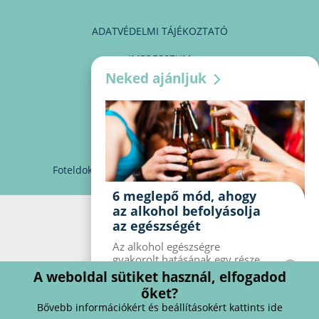
ADATVÉDELMI TÁJÉKOZTATÓ
IMPRESSZUM
Neked ajánljuk
MÉDIAAJÁNLAT
PARTNEREINK
KAPCSOLAT
Foteldoki
info@foteldoki.hu
Süti beállítások
6 meglepő mód, ahogy
az alkohol befolyásolja
az egészségét
Az alkohol egészségre
gyakorolt ​​hatásának egy része
jól ismert, mások azonban
A weboldal sütiket használ, elfogadod
meglepők lehetnek. Van hat
őket?
kevésbé ismert hatás, amelyet
Bővebb információkért és beállításokért kattints ide
az alkohol gyakorol a