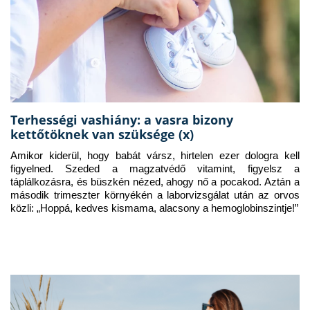
Terhességi vashiány: a vasra bizony
kettőtöknek van szüksége (x)
Amikor kiderül, hogy babát vársz, hirtelen ezer dologra kell 
figyelned. Szeded a magzatvédő vitamint, figyelsz a 
táplálkozásra, és büszkén nézed, ahogy nő a pocakod. Aztán a 
második trimeszter környékén a laborvizsgálat után az orvos 
közli: „Hoppá, kedves kismama, alacsony a hemoglobinszintje!”