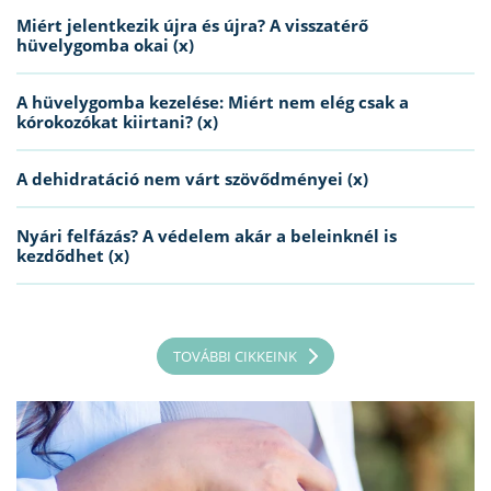
Miért jelentkezik újra és újra? A visszatérő
hüvelygomba okai (x)
A hüvelygomba kezelése: Miért nem elég csak a
kórokozókat kiirtani? (x)
A dehidratáció nem várt szövődményei (x)
Nyári felfázás? A védelem akár a beleinknél is
kezdődhet (x)
TOVÁBBI CIKKEINK