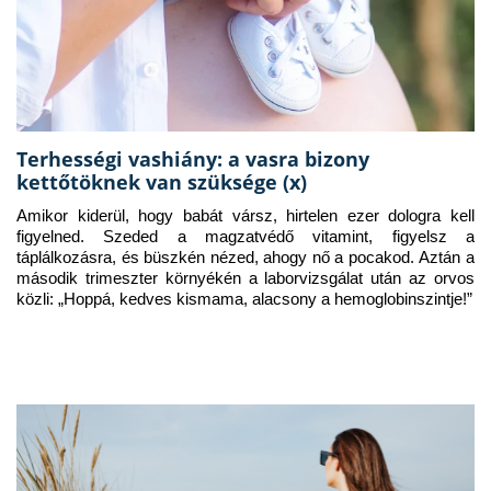
Terhességi vashiány: a vasra bizony
kettőtöknek van szüksége (x)
Amikor kiderül, hogy babát vársz, hirtelen ezer dologra kell 
figyelned. Szeded a magzatvédő vitamint, figyelsz a 
táplálkozásra, és büszkén nézed, ahogy nő a pocakod. Aztán a 
második trimeszter környékén a laborvizsgálat után az orvos 
közli: „Hoppá, kedves kismama, alacsony a hemoglobinszintje!”