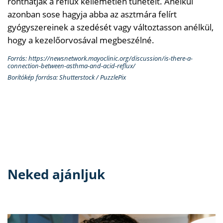
ronthatják a reflux kellemetlen tüneteit. Anélkül
azonban sose hagyja abba az asztmára felírt
gyógyszereinek a szedését vagy változtasson anélkül,
hogy a kezelőorvosával megbeszélné.
Forrás: https://newsnetwork.mayoclinic.org/discussion/is-there-a-
connection-between-asthma-and-acid-reflux/
Borítókép forrása: Shutterstock / PuzzlePix
Neked ajánljuk