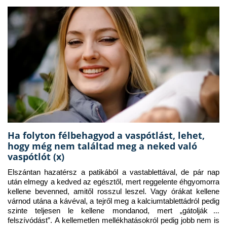
Ha folyton félbehagyod a vaspótlást, lehet,
hogy még nem találtad meg a neked való
vaspótlót (x)
Elszántan hazatérsz a patikából a vastablettával, de pár nap 
után elmegy a kedved az egésztől, mert reggelente éhgyomorra 
kellene bevenned, amitől rosszul leszel. Vagy órákat kellene 
várnod utána a kávéval, a tejről meg a kalciumtablettádról pedig 
szinte teljesen le kellene mondanod, mert „gátolják a 
felszívódást”. A kellemetlen mellékhatásokról pedig jobb nem is 