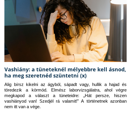
Vashiány: a tüneteknél mélyebbre kell ásnod,
ha meg szeretnéd szüntetni (x)
Alig bírsz kikelni az ágyból, sápadt vagy, hullik a hajad és 
töredezik a körmöd. Elmész laborvizsgálatra, ahol végre 
megkapod a választ a tüneteidre: „Hát persze, hiszen 
vashiányod van! Szedjél rá valamit!” A történetnek azonban 
nem itt van a vége.