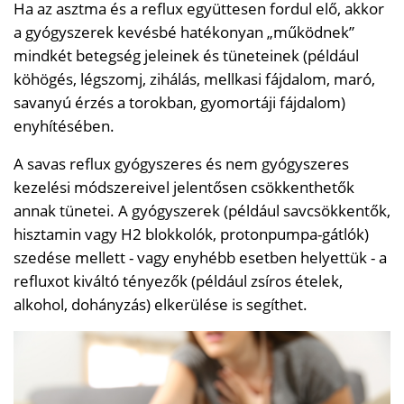
Ha az asztma és a reflux együttesen fordul elő, akkor
a gyógyszerek kevésbé hatékonyan „működnek”
mindkét betegség jeleinek és tüneteinek (például
köhögés, légszomj, zihálás, mellkasi fájdalom, maró,
savanyú érzés a torokban, gyomortáji fájdalom)
enyhítésében.
A savas reflux gyógyszeres és nem gyógyszeres
kezelési módszereivel jelentősen csökkenthetők
annak tünetei. A gyógyszerek (például savcsökkentők,
hisztamin vagy H2 blokkolók, protonpumpa-gátlók)
szedése mellett - vagy enyhébb esetben helyettük - a
refluxot kiváltó tényezők (például zsíros ételek,
alkohol, dohányzás) elkerülése is segíthet.