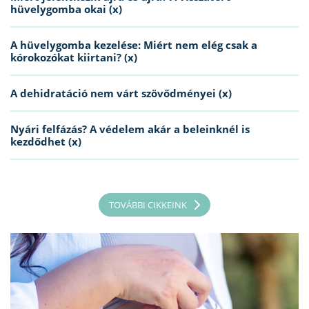
hüvelygomba okai (x)
A hüvelygomba kezelése: Miért nem elég csak a
kórokozókat kiirtani? (x)
A dehidratáció nem várt szövődményei (x)
Nyári felfázás? A védelem akár a beleinknél is
kezdődhet (x)
TOVÁBBI CIKKEINK