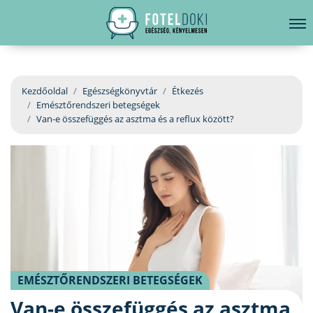
hirdetés
LELKI EGÉSZSÉG
Bejelentkezés
EGÉSZSÉGKÖNYVTÁR
Kezdőoldal
Egészségkönyvtár
Étkezés
Emésztőrendszeri betegségek
BETEGSÉGKALAUZ
Van-e összefüggés az asztma és a reflux között?
ÜGYELETKERESŐ
ORVOS VÁLASZOL
ORVOSKERESŐ
EMÉSZTŐRENDSZERI BETEGSÉGEK
Van-e összefüggés az asztma