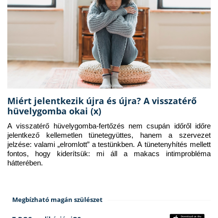
Miért jelentkezik újra és újra? A visszatérő
hüvelygomba okai (x)
A visszatérő hüvelygomba-fertőzés nem csupán időről időre 
jelentkező kellemetlen tünetegyüttes, hanem a szervezet 
jelzése: valami „elromlott” a testünkben. A tünetenyhítés mellett 
fontos, hogy kiderítsük: mi áll a makacs intimprobléma 
hátterében.
Megbízható magán szülészet