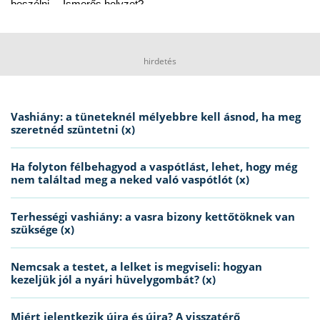
beszélni… Ismerős helyzet?
hirdetés
Vashiány: a tüneteknél mélyebbre kell ásnod, ha meg
szeretnéd szüntetni (x)
Ha folyton félbehagyod a vaspótlást, lehet, hogy még
nem találtad meg a neked való vaspótlót (x)
Terhességi vashiány: a vasra bizony kettőtöknek van
szüksége (x)
Nemcsak a testet, a lelket is megviseli: hogyan
kezeljük jól a nyári hüvelygombát? (x)
Miért jelentkezik újra és újra? A visszatérő