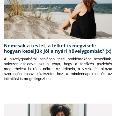
Nemcsak a testet, a lelket is megviseli:
hogyan kezeljük jól a nyári hüvelygombát? (x)
A hüvelygombáról általában testi problémaként beszélünk, 
sokszor elfeledve azt a tényt, hogy a fertőzés pszichés 
megterhelést is ró a nőkre. Az irritáció, a viszketés okozta 
szorongás rossz közérzetet hoz a mindennapokba, és az 
intimitást is megmérgezheti.