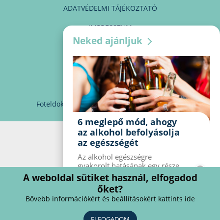
ADATVÉDELMI TÁJÉKOZTATÓ
IMPRESSZUM
Neked ajánljuk
MÉDIAAJÁNLAT
PARTNEREINK
KAPCSOLAT
Foteldoki
info@foteldoki.hu
Süti beállítások
6 meglepő mód, ahogy
az alkohol befolyásolja
az egészségét
Az alkohol egészségre
gyakorolt ​​hatásának egy része
jól ismert, mások azonban
A weboldal sütiket használ, elfogadod
meglepők lehetnek. Van hat
őket?
kevésbé ismert hatás, amelyet
Bővebb információkért és beállításokért kattints ide
az alkohol gyakorol a
szervezetre.
ELFOGADOM