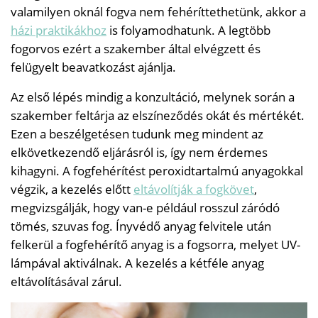
valamilyen oknál fogva nem fehéríttethetünk, akkor a
házi praktikákhoz
is folyamodhatunk. A legtöbb
fogorvos ezért a szakember által elvégzett és
felügyelt beavatkozást ajánlja.
Az első lépés mindig a konzultáció, melynek során a
szakember feltárja az elszíneződés okát és mértékét.
Ezen a beszélgetésen tudunk meg mindent az
elkövetkezendő eljárásról is, így nem érdemes
kihagyni. A fogfehérítést peroxidtartalmú anyagokkal
végzik, a kezelés előtt
eltávolítják a fogkövet
,
megvizsgálják, hogy van-e például rosszul záródó
tömés, szuvas fog. Ínyvédő anyag felvitele után
felkerül a fogfehérítő anyag is a fogsorra, melyet UV-
lámpával aktiválnak. A kezelés a kétféle anyag
eltávolításával zárul.