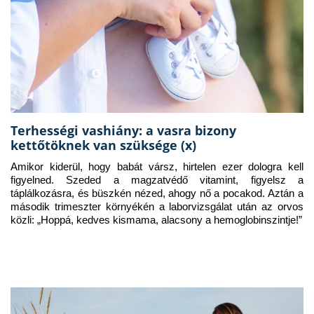
Terhességi vashiány: a vasra bizony
kettőtöknek van szüksége (x)
Amikor kiderül, hogy babát vársz, hirtelen ezer dologra kell 
figyelned. Szeded a magzatvédő vitamint, figyelsz a 
táplálkozásra, és büszkén nézed, ahogy nő a pocakod. Aztán a 
második trimeszter környékén a laborvizsgálat után az orvos 
közli: „Hoppá, kedves kismama, alacsony a hemoglobinszintje!”