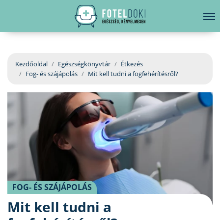
hirdetés
LELKI EGÉSZSÉG
Bejelentkezés
EGÉSZSÉGKÖNYVTÁR
Kezdőoldal
Egészségkönyvtár
Étkezés
Fog- és szájápolás
Mit kell tudni a fogfehérítésről?
BETEGSÉGKALAUZ
ÜGYELETKERESŐ
ORVOS VÁLASZOL
ORVOSKERESŐ
FOG- ÉS SZÁJÁPOLÁS
Mit kell tudni a