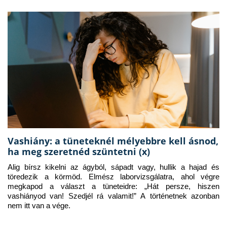
Vashiány: a tüneteknél mélyebbre kell ásnod,
ha meg szeretnéd szüntetni (x)
Alig bírsz kikelni az ágyból, sápadt vagy, hullik a hajad és 
töredezik a körmöd. Elmész laborvizsgálatra, ahol végre 
megkapod a választ a tüneteidre: „Hát persze, hiszen 
vashiányod van! Szedjél rá valamit!” A történetnek azonban 
nem itt van a vége.