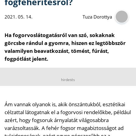
fogfehérítésről?
2021. 05. 14.
Tuza Dorottya
Ha fogorvoslátogatásról van szó, sokaknak
görcsbe rándul a gyomra, hiszen ez legtöbbször
valamilyen beavatkozást, tömést, fúrást,
fogpótlást jelent.
hirdetés
Ám vannak olyanok is, akik önszántukból, esztétikai
célzattal látogatnak el a fogorvosi rendelőkbe, például
azért, hogy fogsoruk árnyalatát világosabbra
varázsoltassák. A fehér fogsor magabiztosságot ad
tulajdonosának, ezért egyre népszerűbb ez a