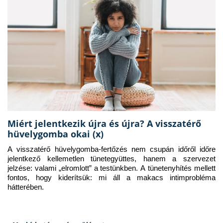
Miért jelentkezik újra és újra? A visszatérő
hüvelygomba okai (x)
A visszatérő hüvelygomba-fertőzés nem csupán időről időre 
jelentkező kellemetlen tünetegyüttes, hanem a szervezet 
jelzése: valami „elromlott” a testünkben. A tünetenyhítés mellett 
fontos, hogy kiderítsük: mi áll a makacs intimprobléma 
hátterében.