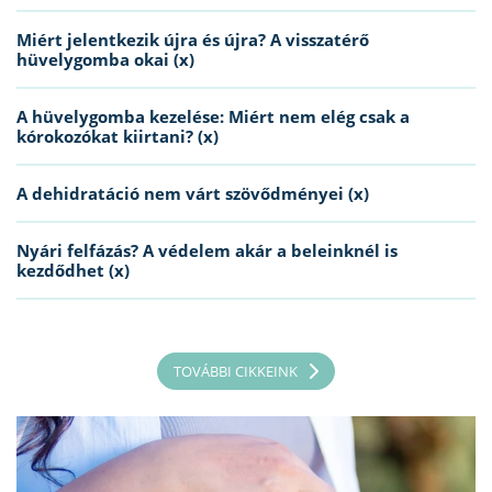
Miért jelentkezik újra és újra? A visszatérő
hüvelygomba okai (x)
A hüvelygomba kezelése: Miért nem elég csak a
kórokozókat kiirtani? (x)
A dehidratáció nem várt szövődményei (x)
Nyári felfázás? A védelem akár a beleinknél is
kezdődhet (x)
TOVÁBBI CIKKEINK