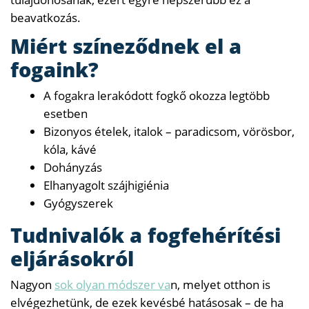
beavatkozás.
Miért színeződnek el a
fogaink?
A fogakra lerakódott fogkő okozza legtöbb
esetben
Bizonyos ételek, italok – paradicsom, vörösbor,
kóla, kávé
Dohányzás
Elhanyagolt szájhigiénia
Gyógyszerek
Tudnivalók a fogfehérítési
eljárásokról
Nagyon
sok olyan módszer va
n, melyet otthon is
elvégezhetünk, de ezek kevésbé hatásosak – de ha