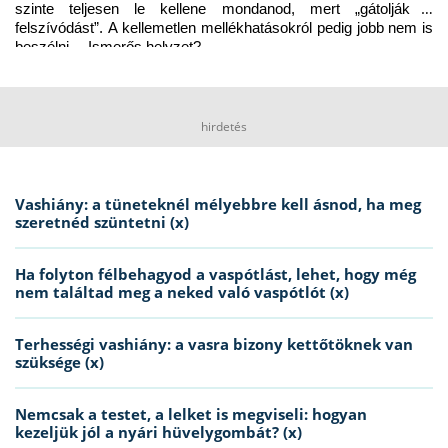
szinte teljesen le kellene mondanod, mert „gátolják a 
felszívódást”. A kellemetlen mellékhatásokról pedig jobb nem is 
beszélni… Ismerős helyzet?
hirdetés
Vashiány: a tüneteknél mélyebbre kell ásnod, ha meg
szeretnéd szüntetni (x)
Ha folyton félbehagyod a vaspótlást, lehet, hogy még
nem találtad meg a neked való vaspótlót (x)
Terhességi vashiány: a vasra bizony kettőtöknek van
szüksége (x)
Nemcsak a testet, a lelket is megviseli: hogyan
kezeljük jól a nyári hüvelygombát? (x)