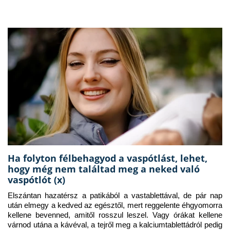
Ha folyton félbehagyod a vaspótlást, lehet,
hogy még nem találtad meg a neked való
vaspótlót (x)
Elszántan hazatérsz a patikából a vastablettával, de pár nap 
után elmegy a kedved az egésztől, mert reggelente éhgyomorra 
kellene bevenned, amitől rosszul leszel. Vagy órákat kellene 
várnod utána a kávéval, a tejről meg a kalciumtablettádról pedig 