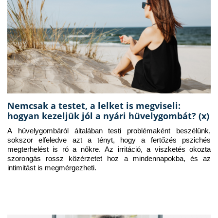
Nemcsak a testet, a lelket is megviseli:
hogyan kezeljük jól a nyári hüvelygombát? (x)
A hüvelygombáról általában testi problémaként beszélünk, 
sokszor elfeledve azt a tényt, hogy a fertőzés pszichés 
megterhelést is ró a nőkre. Az irritáció, a viszketés okozta 
szorongás rossz közérzetet hoz a mindennapokba, és az 
intimitást is megmérgezheti.