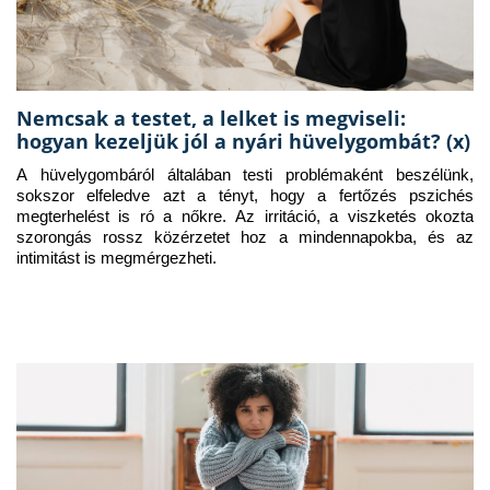
Nemcsak a testet, a lelket is megviseli:
hogyan kezeljük jól a nyári hüvelygombát? (x)
A hüvelygombáról általában testi problémaként beszélünk, 
sokszor elfeledve azt a tényt, hogy a fertőzés pszichés 
megterhelést is ró a nőkre. Az irritáció, a viszketés okozta 
szorongás rossz közérzetet hoz a mindennapokba, és az 
intimitást is megmérgezheti.