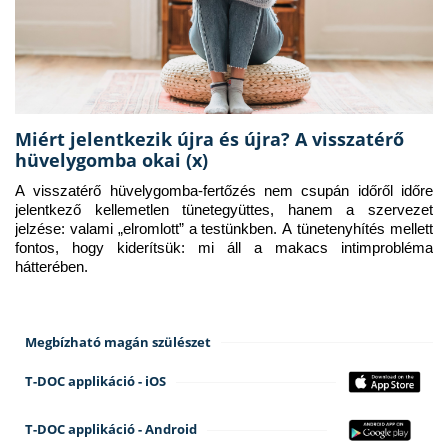
Miért jelentkezik újra és újra? A visszatérő
hüvelygomba okai (x)
A visszatérő hüvelygomba-fertőzés nem csupán időről időre 
jelentkező kellemetlen tünetegyüttes, hanem a szervezet 
jelzése: valami „elromlott” a testünkben. A tünetenyhítés mellett 
fontos, hogy kiderítsük: mi áll a makacs intimprobléma 
hátterében.
Megbízható magán szülészet
T-DOC applikáció - iOS
T-DOC applikáció - Android