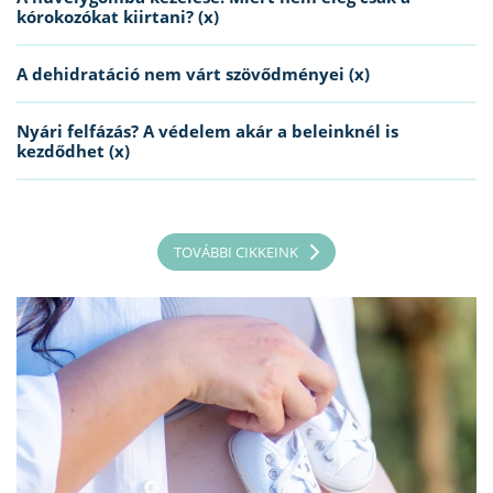
kórokozókat kiirtani? (x)
A dehidratáció nem várt szövődményei (x)
Nyári felfázás? A védelem akár a beleinknél is
kezdődhet (x)
TOVÁBBI CIKKEINK