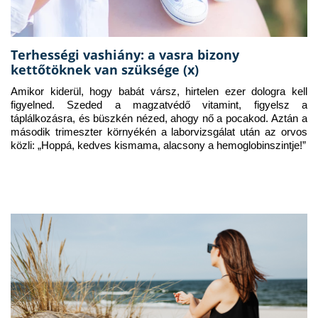
Terhességi vashiány: a vasra bizony
kettőtöknek van szüksége (x)
Amikor kiderül, hogy babát vársz, hirtelen ezer dologra kell 
figyelned. Szeded a magzatvédő vitamint, figyelsz a 
táplálkozásra, és büszkén nézed, ahogy nő a pocakod. Aztán a 
második trimeszter környékén a laborvizsgálat után az orvos 
közli: „Hoppá, kedves kismama, alacsony a hemoglobinszintje!”