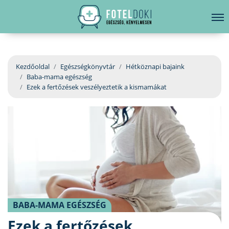
hirdetés
LELKI EGÉSZSÉG
Bejelentkezés
EGÉSZSÉGKÖNYVTÁR
Kezdőoldal
Egészségkönyvtár
Hétköznapi bajaink
Baba-mama egészség
BETEGSÉGKALAUZ
Ezek a fertőzések veszélyeztetik a kismamákat
ÜGYELETKERESŐ
ORVOS VÁLASZOL
ORVOSKERESŐ
BABA-MAMA EGÉSZSÉG
Ezek a fertőzések