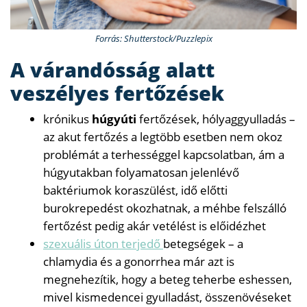
Forrás: Shutterstock/Puzzlepix
A várandósság alatt
veszélyes fertőzések
krónikus
húgyúti
fertőzések, hólyaggyulladás –
az akut fertőzés a legtöbb esetben nem okoz
problémát a terhességgel kapcsolatban, ám a
húgyutakban folyamatosan jelenlévő
baktériumok koraszülést, idő előtti
burokrepedést okozhatnak, a méhbe felszálló
fertőzést pedig akár vetélést is előidézhet
szexuális úton terjedő
betegségek – a
chlamydia és a gonorrhea már azt is
megnehezítik, hogy a beteg teherbe eshessen,
mivel kismedencei gyulladást, összenövéseket