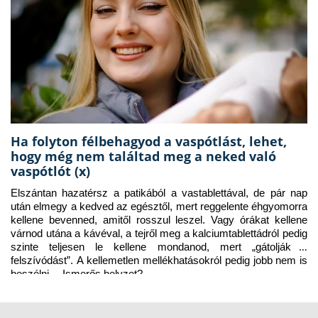
Ha folyton félbehagyod a vaspótlást, lehet,
hogy még nem találtad meg a neked való
vaspótlót (x)
Elszántan hazatérsz a patikából a vastablettával, de pár nap 
után elmegy a kedved az egésztől, mert reggelente éhgyomorra 
kellene bevenned, amitől rosszul leszel. Vagy órákat kellene 
várnod utána a kávéval, a tejről meg a kalciumtablettádról pedig 
szinte teljesen le kellene mondanod, mert „gátolják a 
felszívódást”. A kellemetlen mellékhatásokról pedig jobb nem is 
beszélni… Ismerős helyzet?