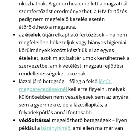
okozhatnak. A gonorrhea emellett a magzatnál
szemfertőzést eredményezhet, a HIV-fertőzés
pedig nem megfelelő kezelés esetén
átörökíthető a magzatra.
az
ételek
útján elkapható fertőzések – ha nem
megfelelően hőkezeljük vagy hiányos higiéniai
körülmények között készítjük el az egyes
ételeket, azok miatt baktériumok kerülhetnek a
szervezetbe, amik vetélést, magzati fejlődési
rendellenességeket okoznak
lázzal járó betegség – főleg a felső
légúti
megbetegedéseknél
kell erre figyelni, melyek
különösebben nem veszélyesek sem az anyára,
sem a gyermekre, de a lázcsillapítás, a
folyadékpótlás annál fontosabb
védőoltással
megelőzhető betegségek – ilyen
például a
bárányhimlő
, ami ellen ma már van