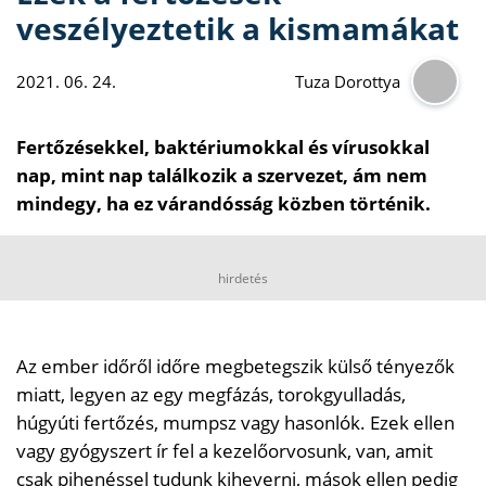
veszélyeztetik a kismamákat
2021. 06. 24.
Tuza Dorottya
Fertőzésekkel, baktériumokkal és vírusokkal
nap, mint nap találkozik a szervezet, ám nem
mindegy, ha ez várandósság közben történik.
hirdetés
Az ember időről időre megbetegszik külső tényezők
miatt, legyen az egy megfázás, torokgyulladás,
húgyúti fertőzés, mumpsz vagy hasonlók. Ezek ellen
vagy gyógyszert ír fel a kezelőorvosunk, van, amit
csak pihenéssel tudunk kiheverni, mások ellen pedig