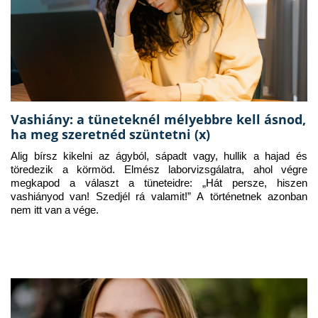
Vashiány: a tüneteknél mélyebbre kell ásnod,
ha meg szeretnéd szüntetni (x)
Alig bírsz kikelni az ágyból, sápadt vagy, hullik a hajad és 
töredezik a körmöd. Elmész laborvizsgálatra, ahol végre 
megkapod a választ a tüneteidre: „Hát persze, hiszen 
vashiányod van! Szedjél rá valamit!” A történetnek azonban 
nem itt van a vége.