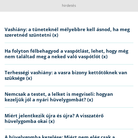
hirdetés
Vashiány: a tüneteknél mélyebbre kell ásnod, ha meg
szeretnéd szüntetni (x)
Ha folyton félbehagyod a vaspótlást, lehet, hogy még
nem találtad meg a neked való vaspótlót (x)
Terhességi vashiány: a vasra bizony kettőtöknek van
szüksége (x)
Nemcsak a testet, a lelket is megviseli: hogyan
kezeljük jól a nyári hüvelygombát? (x)
Miért jelentkezik újra és újra? A visszatérő
hüvelygomba okai (x)
A hüvelygomba kezelése: Miért nem elég csak a