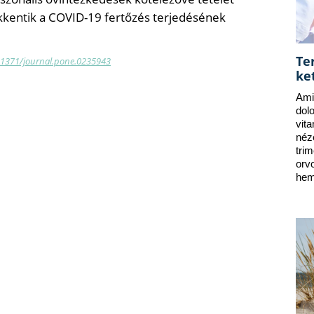
kkentik a COVID-19 fertőzés terjedésének
Te
10.1371/journal.pone.0235943
ke
Ami
dol
vit
néz
tri
orv
hem