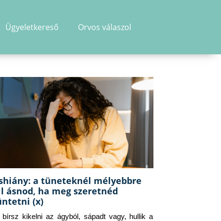
Ügyeletkereső
Orvos válaszol
shiány: a tüneteknél mélyebbre
ll ásnod, ha meg szeretnéd
üntetni (x)
g bírsz kikelni az ágyból, sápadt vagy, hullik a 