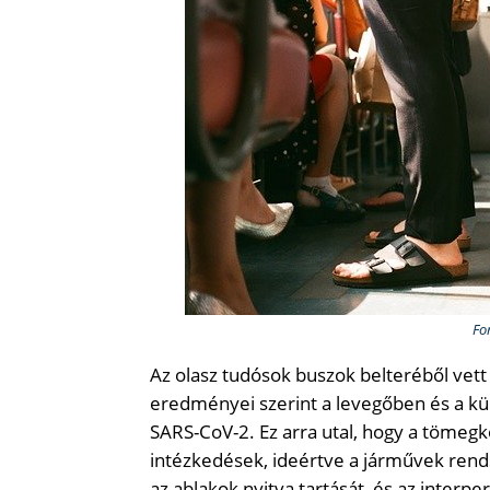
Fo
Az olasz tudósok buszok belteréből vett l
eredményei szerint a levegőben és a kü
SARS-CoV-2. Ez arra utal, hogy a tömeg
intézkedések, ideértve a járművek rendsze
az ablakok nyitva tartását, és az interp