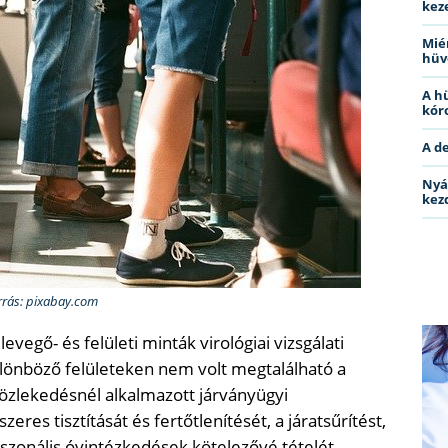
kez
Miér
hüv
A h
kóro
A d
Nyá
kez
rrás: pixabay.com
evegő- és felületi minták virológiai vizsgálati
lönböző felületeken nem volt megtalálható a
közlekedésnél alkalmazott járványügyi
res tisztítását és fertőtlenítését, a járatsűrítést,
erszonális óvintézkedések kötelezővé tételét