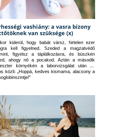
rhességi vashiány: a vasra bizony
ttőtöknek van szüksége (x)
kor kiderül, hogy babát vársz, hirtelen ezer 
ogra kell figyelned. Szeded a magzatvédő 
amint, figyelsz a táplálkozásra, és büszkén 
ed, ahogy nő a pocakod. Aztán a második 
meszter környékén a laborvizsgálat után az 
os közli: „Hoppá, kedves kismama, alacsony a 
oglobinszintje!”