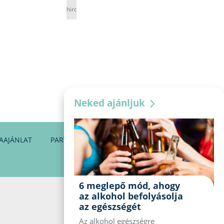
hirdetés
Neked ajánljuk
AAJÁNLAT
PARTNEREINK
KAPCSOLAT
6 meglepő mód, ahogy
az alkohol befolyásolja
az egészségét
Az alkohol egészségre