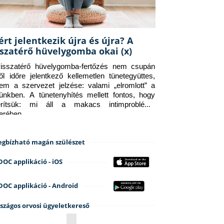
ért jelentkezik újra és újra? A
sszatérő hüvelygomba okai (x)
isszatérő hüvelygomba-fertőzés nem csupán 
ről időre jelentkező kellemetlen tünetegyüttes, 
em a szervezet jelzése: valami „elromlott” a 
tünkben. A tünetenyhítés mellett fontos, hogy 
erítsük: mi áll a makacs intimprobléma 
terében.
gbízható magán szülészet
DOC applikáció - iOS
DOC applikáció - Android
szágos orvosi ügyeletkereső