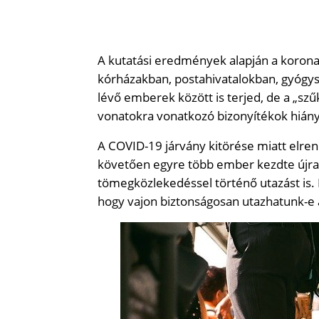
A kutatási eredmények alapján a koronav
kórházakban, postahivatalokban, gyóg
lévő emberek között is terjed, de a „sz
vonatokra vonatkozó bizonyítékok hiány
A COVID-19 járvány kitörése miatt elren
követően egyre több ember kezdte újra 
tömegközlekedéssel történő utazást is. 
hogy vajon biztonságosan utazhatunk-e