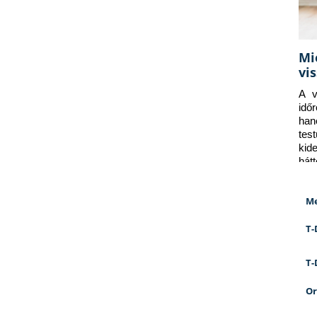
Mi
vi
A v
idő
han
tes
kid
hát
Me
T-
T-
Or