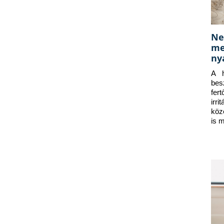
Ne
me
ny
A h
bes
fer
irr
köz
is 