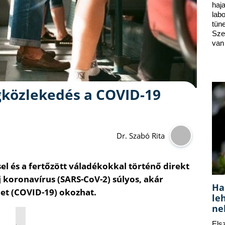
ha
lab
tün
Sze
van
gközlekedés a COVID-19
Dr. Szabó Rita
l és a fertőzött váladékokkal történő direkt
j koronavírus (SARS-CoV-2) súlyos, akár
Ha
et (COVID-19) okozhat.
le
ne
Els