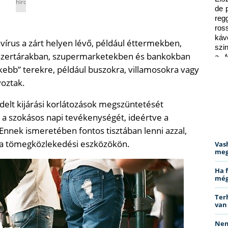
hirdetés
de 
reg
ros
káv
írus a zárt helyen lévő, például éttermekben,
szi
yszertárakban, szupermarketekben és bankokban
a f
ped
űkebb” terekre, például buszokra, villamosokra vagy
oztak.
delt kijárási korlátozások megszüntetését
a szokásos napi tevékenységét, ideértve a
Ennek ismeretében fontos tisztában lenni azzal,
 a tömegközlekedési eszközökön.
Vas
meg
Ha 
még
Ter
van
Nem