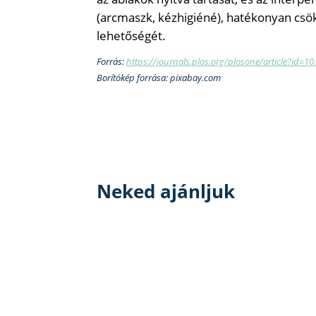
(arcmaszk, kézhigiéné), hatékonyan csö
lehetőségét.
Forrás:
https://journals.plos.org/plosone/article?id=
Borítókép forrása: pixabay.com
Neked ajánljuk