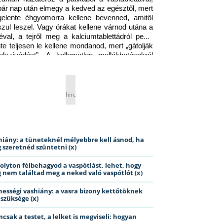
pár nap után elmegy a kedved az egésztől, mert 
gelente éhgyomorra kellene bevenned, amitől 
szul leszel. Vagy órákat kellene várnod utána a 
éval, a tejről meg a kalciumtablettádról pedig 
nte teljesen le kellene mondanod, mert „gátolják 
elszívódást”. A kellemetlen mellékhatásokról 
ig jobb nem is beszélni… Ismerős helyzet?
hirdetés
hiány: a tüneteknél mélyebbre kell ásnod, ha
 szeretnéd szüntetni (x)
folyton félbehagyod a vaspótlást, lehet, hogy
 nem találtad meg a neked való vaspótlót (x)
hességi vashiány: a vasra bizony kettőtöknek
 szüksége (x)
csak a testet, a lelket is megviseli: hogyan