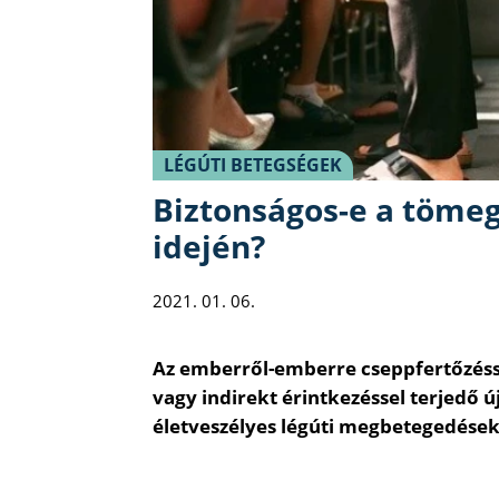
LÉGÚTI BETEGSÉGEK
Biztonságos-e a töme
idején?
2021. 01. 06.
Az emberről-emberre cseppfertőzésse
vagy indirekt érintkezéssel terjedő ú
életveszélyes légúti megbetegedések