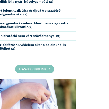
eljük jól a nyári hüvelygombát? (x)
t jelentkezik újra és újra? A visszatérő
elygomba okai (x)
üvelygomba kezelése: Miért nem elég csak a
kozókat kiirtani? (x)
ehidratáció nem várt szövődményei (x)
ri felfázás? A védelem akár a beleinknél is
dődhet (x)
TOVÁBBI CIKKEINK