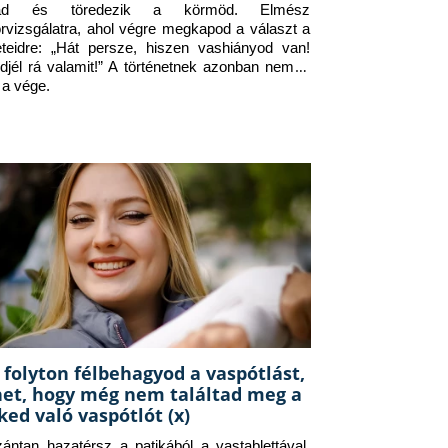
jad és töredezik a körmöd. Elmész 
orvizsgálatra, ahol végre megkapod a választ a 
eteidre: „Hát persze, hiszen vashiányod van! 
djél rá valamit!” A történetnek azonban nem itt 
 a vége.
 folyton félbehagyod a vaspótlást,
het, hogy még nem találtad meg a
ked való vaspótlót (x)
zántan hazatérsz a patikából a vastablettával, 