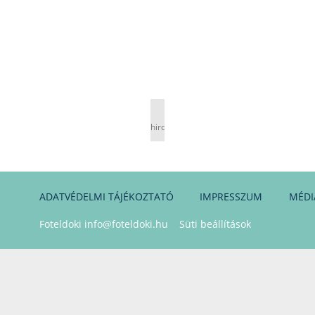
hirdetés
ADATVÉDELMI TÁJÉKOZTATÓ
IMPRESSZUM
MÉDI
Foteldoki
info@foteldoki.hu
Süti beállítások