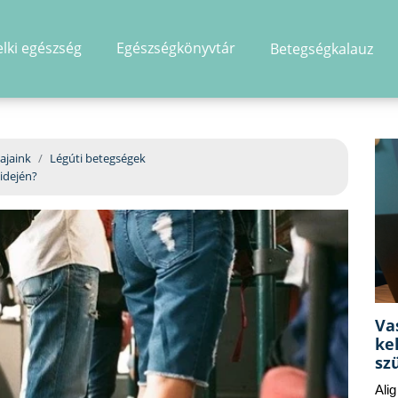
elki egészség
Egészségkönyvtár
Betegségkalauz
hirdetés
ajaink
Légúti betegségek
idején?
Va
ke
sz
Ali