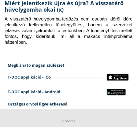
Miért jelentkezik újra és újra? A visszatérő
hüvelygomba okai (x)
A visszatérő hüvelygomba-fertőzés nem csupán időről időre 
jelentkező kellemetlen tünetegyüttes, hanem a szervezet 
jelzése: valami „elromlott” a testünkben. A tünetenyhítés mellett 
fontos, hogy kiderítsük: mi áll a makacs intimprobléma 
hátterében.
Megbízható magán szülészet
T-DOC applikáció - iOS
T-DOC applikáció - Android
Országos orvosi ügyeletkereső
hirdetés