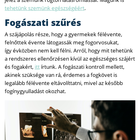
tehetünk szemünk egészségéért
.
Fogászati szűrés
A szájápolás része, hogy a gyermekek félévente,
felnőttek évente látogassák meg fogorvosukat,
így évközben nem kell félni. Arról, hogy mit tehetünk
a rendszeres ellenőrzésen kívül az egészséges szájért
és fogakért,
itt
írtunk. A fogászati kontroll mellett,
akinek szüksége van rá, érdemes a fogkövet is
legalább félévente eltávolíttatni, mivel az később
fogínygyulladást okozhat.