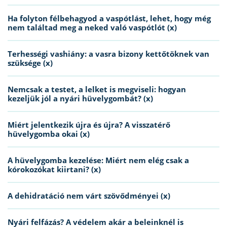
Ha folyton félbehagyod a vaspótlást, lehet, hogy még
nem találtad meg a neked való vaspótlót (x)
Terhességi vashiány: a vasra bizony kettőtöknek van
szüksége (x)
Nemcsak a testet, a lelket is megviseli: hogyan
kezeljük jól a nyári hüvelygombát? (x)
Miért jelentkezik újra és újra? A visszatérő
hüvelygomba okai (x)
A hüvelygomba kezelése: Miért nem elég csak a
kórokozókat kiirtani? (x)
A dehidratáció nem várt szövődményei (x)
Nyári felfázás? A védelem akár a beleinknél is