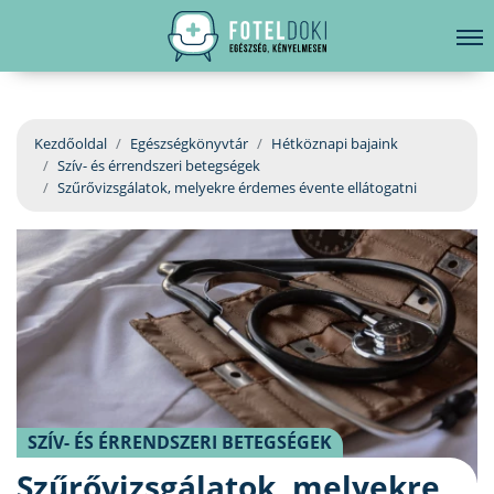
hirdetés
LELKI EGÉSZSÉG
Bejelentkezés
EGÉSZSÉGKÖNYVTÁR
Kezdőoldal
Egészségkönyvtár
Hétköznapi bajaink
Szív- és érrendszeri betegségek
BETEGSÉGKALAUZ
Szűrővizsgálatok, melyekre érdemes évente ellátogatni
ÜGYELETKERESŐ
ORVOS VÁLASZOL
ORVOSKERESŐ
SZÍV- ÉS ÉRRENDSZERI BETEGSÉGEK
Szűrővizsgálatok, melyekre