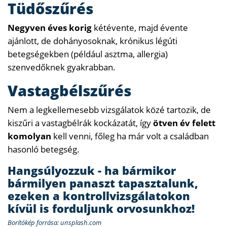
Tüdőszűrés
Negyven éves korig
kétévente, majd évente
ajánlott, de dohányosoknak, krónikus légúti
betegségekben (például asztma, allergia)
szenvedőknek gyakrabban.
Vastagbélszűrés
Nem a legkellemesebb vizsgálatok közé tartozik, de
kiszűri a vastagbélrák kockázatát, így
ötven év felett
komolyan
kell venni, főleg ha már volt a családban
hasonló betegség.
Hangsúlyozzuk - ha bármikor
bármilyen panaszt tapasztalunk,
ezeken a kontrollvizsgálatokon
kívül is forduljunk orvosunkhoz!
Borítókép forrása: unsplash.com