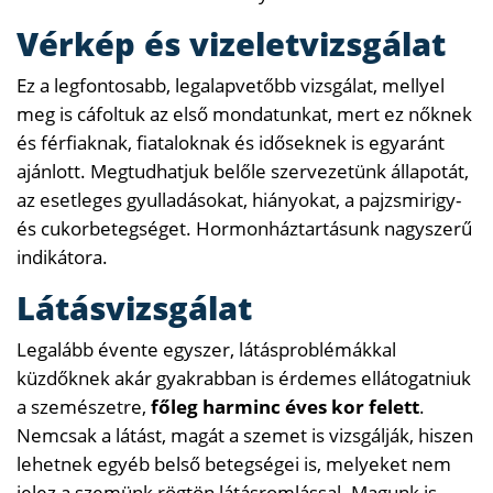
Vérkép és vizeletvizsgálat
Ez a legfontosabb, legalapvetőbb vizsgálat, mellyel
meg is cáfoltuk az első mondatunkat, mert ez nőknek
és férfiaknak, fiataloknak és időseknek is egyaránt
ajánlott. Megtudhatjuk belőle szervezetünk állapotát,
az esetleges gyulladásokat, hiányokat, a pajzsmirigy-
és cukorbetegséget. Hormonháztartásunk nagyszerű
indikátora.
Látásvizsgálat
Legalább évente egyszer, látásproblémákkal
küzdőknek akár gyakrabban is érdemes ellátogatniuk
a szemészetre,
főleg harminc éves kor felett
.
Nemcsak a látást, magát a szemet is vizsgálják, hiszen
lehetnek egyéb belső betegségei is, melyeket nem
jelez a szemünk rögtön látásromlással. Magunk is