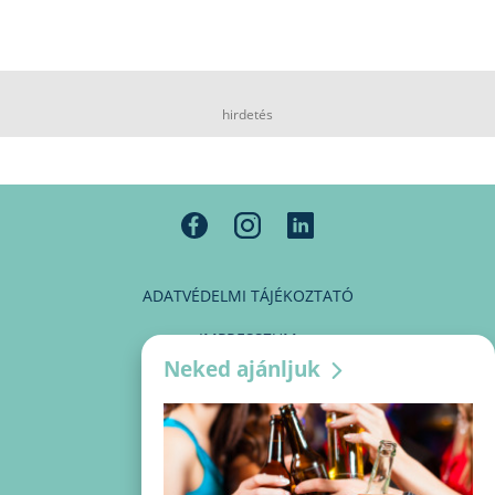
hirdetés
ADATVÉDELMI TÁJÉKOZTATÓ
IMPRESSZUM
Neked ajánljuk
MÉDIAAJÁNLAT
PARTNEREINK
KAPCSOLAT