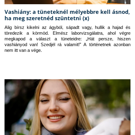
Vashiány: a tüneteknél mélyebbre kell ásnod,
ha meg szeretnéd szüntetni (x)
Alig bírsz kikelni az ágyból, sápadt vagy, hullik a hajad és 
töredezik a körmöd. Elmész laborvizsgálatra, ahol végre 
megkapod a választ a tüneteidre: „Hát persze, hiszen 
vashiányod van! Szedjél rá valamit!” A történetnek azonban 
nem itt van a vége.