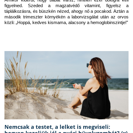
figyelned. Szeded a magzatvédő vitamint, figyelsz a 
táplálkozásra, és büszkén nézed, ahogy nő a pocakod. Aztán a 
második trimeszter környékén a laborvizsgálat után az orvos 
közli: „Hoppá, kedves kismama, alacsony a hemoglobinszintje!”
Nemcsak a testet, a lelket is megviseli:
hogyan kezeljük jól a nyári hüvelygombát? (x)