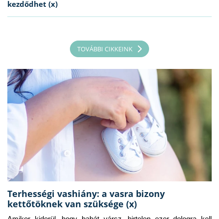
kezdődhet (x)
TOVÁBBI CIKKEINK
Terhességi vashiány: a vasra bizony
kettőtöknek van szüksége (x)
Amikor kiderül, hogy babát vársz, hirtelen ezer dologra kell 