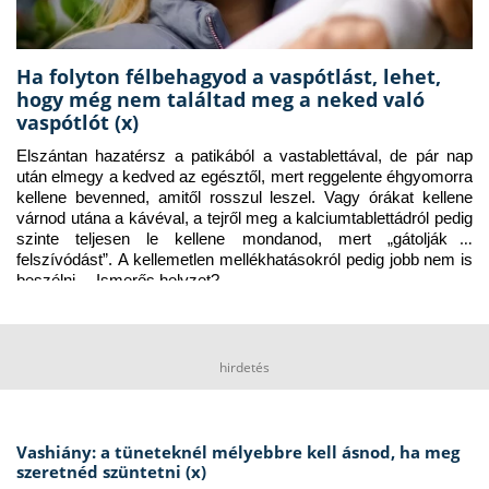
Ha folyton félbehagyod a vaspótlást, lehet,
hogy még nem találtad meg a neked való
vaspótlót (x)
Elszántan hazatérsz a patikából a vastablettával, de pár nap 
után elmegy a kedved az egésztől, mert reggelente éhgyomorra 
kellene bevenned, amitől rosszul leszel. Vagy órákat kellene 
várnod utána a kávéval, a tejről meg a kalciumtablettádról pedig 
szinte teljesen le kellene mondanod, mert „gátolják a 
felszívódást”. A kellemetlen mellékhatásokról pedig jobb nem is 
beszélni… Ismerős helyzet?
hirdetés
Vashiány: a tüneteknél mélyebbre kell ásnod, ha meg
szeretnéd szüntetni (x)