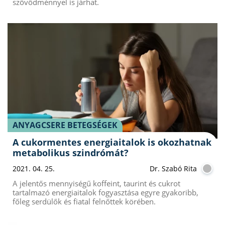
szövődménnyel is járhat.
ANYAGCSERE BETEGSÉGEK
A cukormentes energiaitalok is okozhatnak
metabolikus szindrómát?
2021. 04. 25.
Dr. Szabó Rita
A jelentős mennyiségű koffeint, taurint és cukrot
tartalmazó energiaitalok fogyasztása egyre gyakoribb,
főleg serdülők és fiatal felnőttek körében.