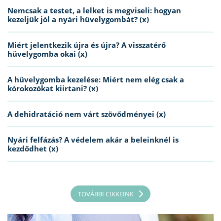
Nemcsak a testet, a lelket is megviseli: hogyan
kezeljük jól a nyári hüvelygombát? (x)
Miért jelentkezik újra és újra? A visszatérő
hüvelygomba okai (x)
A hüvelygomba kezelése: Miért nem elég csak a
kórokozókat kiirtani? (x)
A dehidratáció nem várt szövődményei (x)
Nyári felfázás? A védelem akár a beleinknél is
kezdődhet (x)
TOVÁBBI CIKKEINK