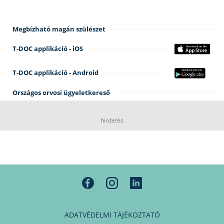
Megbízható magán szülészet
T-DOC applikáció - iOS
T-DOC applikáció - Android
Országos orvosi ügyeletkereső
hirdetés
ADATVÉDELMI TÁJÉKOZTATÓ