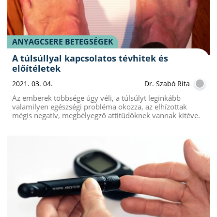
ANYAGCSERE BETEGSÉGEK
A túlsúllyal kapcsolatos tévhitek és
előítéletek
2021. 03. 04.
Dr. Szabó Rita
Az emberek többsége úgy véli, a túlsúlyt leginkább
valamilyen egészségi probléma okozza, az elhízottak
mégis negatív, megbélyegző attitűdöknek vannak kitéve.