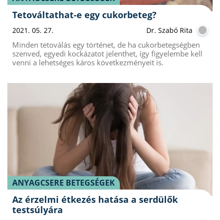
Tetováltathat-e egy cukorbeteg?
2021. 05. 27.
Dr. Szabó Rita
Minden tetoválás egy történet, de ha cukorbetegségben
szenved, egyedi kockázatot jelenthet, így figyelembe kell
venni a lehetséges káros következményeit is.
ANYAGCSERE BETEGSÉGEK
Az érzelmi étkezés hatása a serdülők
testsúlyára