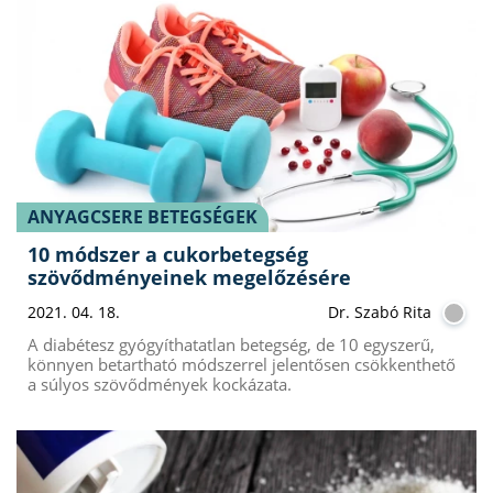
ANYAGCSERE BETEGSÉGEK
10 módszer a cukorbetegség
szövődményeinek megelőzésére
2021. 04. 18.
Dr. Szabó Rita
A diabétesz gyógyíthatatlan betegség, de 10 egyszerű,
könnyen betartható módszerrel jelentősen csökkenthető
a súlyos szövődmények kockázata.