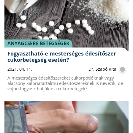
ANYAGCSERE BETEGSÉGEK
Fogyasztható-e mesterséges édesítőszer
cukorbetegség esetén?
2021. 04. 11.
Dr. Szabó Rita
A mesterséges édesítőszereket cukorpótlóknak vagy
alacsony kalóriatartalmú édesítőszereknek is nevezik, de
vajon fogyaszthatják-e a cukorbetegek?