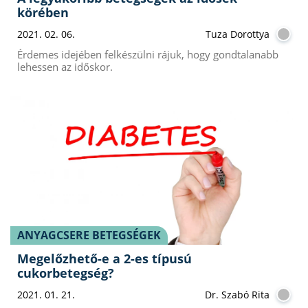
körében
2021. 02. 06.
Tuza Dorottya
Érdemes idejében felkészülni rájuk, hogy gondtalanabb
lehessen az időskor.
ANYAGCSERE BETEGSÉGEK
Megelőzhető-e a 2-es típusú
cukorbetegség?
2021. 01. 21.
Dr. Szabó Rita