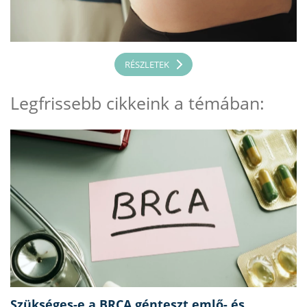
RÉSZLETEK
Legfrissebb cikkeink a témában:
Szükséges-e a BRCA génteszt emlő- és