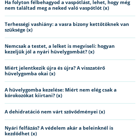
Ha folyton félbehagyod a vaspótlást, lehet, hogy még
nem találtad meg a neked való vaspótlót (x)
Terhességi vashiány: a vasra bizony kettőtöknek van
szüksége (x)
Nemcsak a testet, a lelket is megviseli: hogyan
kezeljük jól a nyári hüvelygombát? (x)
Miért jelentkezik újra és újra? A visszatérő
hüvelygomba okai (x)
A hüvelygomba kezelése: Miért nem elég csak a
kórokozókat kiirtani? (x)
A dehidratáció nem várt szövődményei (x)
Nyári felfázás? A védelem akár a beleinknél is
kezdődhet (x)