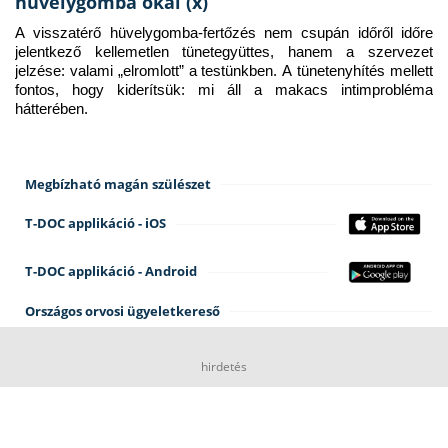
hüvelygomba okai (x)
A visszatérő hüvelygomba-fertőzés nem csupán időről időre 
jelentkező kellemetlen tünetegyüttes, hanem a szervezet 
jelzése: valami „elromlott” a testünkben. A tünetenyhítés mellett 
fontos, hogy kiderítsük: mi áll a makacs intimprobléma 
hátterében.
Megbízható magán szülészet
T-DOC applikáció - iOS
T-DOC applikáció - Android
Országos orvosi ügyeletkereső
hirdetés