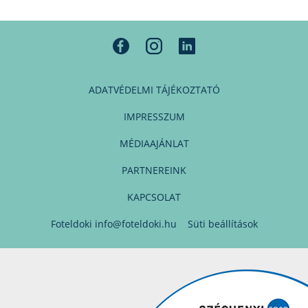
ADATVÉDELMI TÁJÉKOZTATÓ
IMPRESSZUM
MÉDIAAJÁNLAT
PARTNEREINK
KAPCSOLAT
Foteldoki
info@foteldoki.hu
Süti beállítások