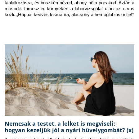
táplálkozásra, és büszkén nézed, ahogy nő a pocakod. Aztán a 
második trimeszter környékén a laborvizsgálat után az orvos 
közli: „Hoppá, kedves kismama, alacsony a hemoglobinszintje!”
Nemcsak a testet, a lelket is megviseli:
hogyan kezeljük jól a nyári hüvelygombát? (x)