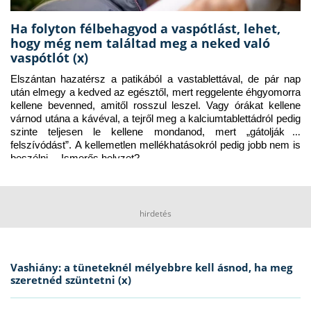
Ha folyton félbehagyod a vaspótlást, lehet,
hogy még nem találtad meg a neked való
vaspótlót (x)
Elszántan hazatérsz a patikából a vastablettával, de pár nap 
után elmegy a kedved az egésztől, mert reggelente éhgyomorra 
kellene bevenned, amitől rosszul leszel. Vagy órákat kellene 
várnod utána a kávéval, a tejről meg a kalciumtablettádról pedig 
szinte teljesen le kellene mondanod, mert „gátolják a 
felszívódást”. A kellemetlen mellékhatásokról pedig jobb nem is 
beszélni… Ismerős helyzet?
hirdetés
Vashiány: a tüneteknél mélyebbre kell ásnod, ha meg
szeretnéd szüntetni (x)