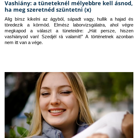
Vashiány: a tüneteknél mélyebbre kell ásnod,
ha meg szeretnéd szüntetni (x)
Alig bírsz kikelni az ágyból, sápadt vagy, hullik a hajad és 
töredezik a körmöd. Elmész laborvizsgálatra, ahol végre 
megkapod a választ a tüneteidre: „Hát persze, hiszen 
vashiányod van! Szedjél rá valamit!” A történetnek azonban 
nem itt van a vége.