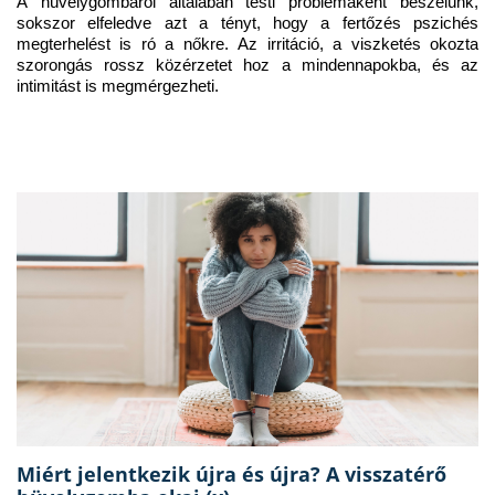
A hüvelygombáról általában testi problémaként beszélünk, 
sokszor elfeledve azt a tényt, hogy a fertőzés pszichés 
megterhelést is ró a nőkre. Az irritáció, a viszketés okozta 
szorongás rossz közérzetet hoz a mindennapokba, és az 
intimitást is megmérgezheti.
Miért jelentkezik újra és újra? A visszatérő