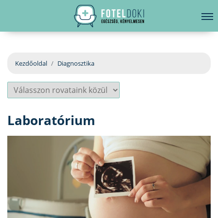
hirdetés
LELKI EGÉSZSÉG
Bejelentkezés
EGÉSZSÉGKÖNYVTÁR
Kezdőoldal
Diagnosztika
BETEGSÉGKALAUZ
ÜGYELETKERESŐ
Laboratórium
ORVOS VÁLASZOL
ORVOSKERESŐ