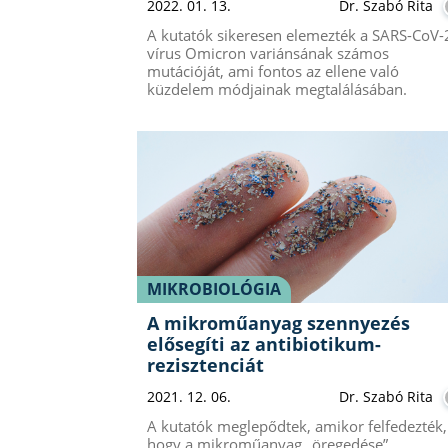
2022. 01. 13.
Dr. Szabó Rita
A kutatók sikeresen elemezték a SARS-CoV-
vírus Omicron variánsának számos
mutációját, ami fontos az ellene való
küzdelem módjainak megtalálásában.
MIKROBIOLÓGIA
A mikroműanyag szennyezés
elősegíti az antibiotikum-
rezisztenciát
2021. 12. 06.
Dr. Szabó Rita
A kutatók meglepődtek, amikor felfedezték,
hogy a mikroműanyag „öregedése”