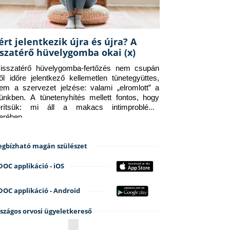
ért jelentkezik újra és újra? A
sszatérő hüvelygomba okai (x)
isszatérő hüvelygomba-fertőzés nem csupán 
ről időre jelentkező kellemetlen tünetegyüttes, 
em a szervezet jelzése: valami „elromlott” a 
tünkben. A tünetenyhítés mellett fontos, hogy 
erítsük: mi áll a makacs intimprobléma 
terében.
gbízható magán szülészet
DOC applikáció - iOS
DOC applikáció - Android
szágos orvosi ügyeletkereső