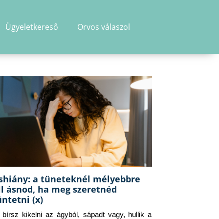
Ügyeletkereső
Orvos válaszol
shiány: a tüneteknél mélyebbre
ll ásnod, ha meg szeretnéd
üntetni (x)
g bírsz kikelni az ágyból, sápadt vagy, hullik a 