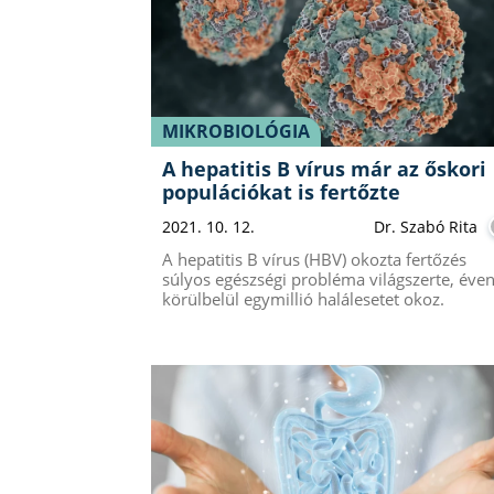
MIKROBIOLÓGIA
A hepatitis B vírus már az őskori
populációkat is fertőzte
2021. 10. 12.
Dr. Szabó Rita
A hepatitis B vírus (HBV) okozta fertőzés
súlyos egészségi probléma világszerte, éven
körülbelül egymillió halálesetet okoz.