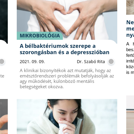
Ne
me
ny
MIKROBIOLÓGIA
A h
A bélbaktériumok szerepe a
bes
szorongásban és a depresszióban
fer
irr
2021. 09. 09.
Dr. Szabó Rita
köz
A klinikai bizonyítékok azt mutatják, hogy az
is 
te
emésztőrendszeri problémák befolyásolják az
agy működését, különböző mentális
betegségeket okozva.