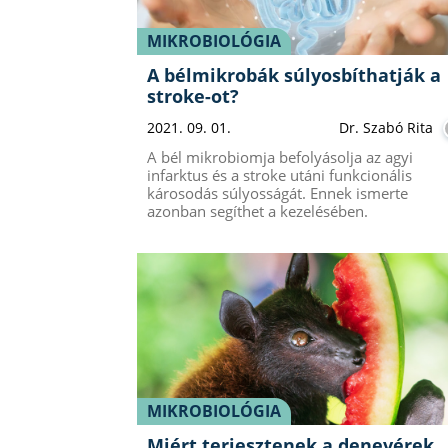
MIKROBIOLÓGIA
A bélmikrobák súlyosbíthatják a
stroke-ot?
2021. 09. 01.
Dr. Szabó Rita
A bél mikrobiomja befolyásolja az agyi
infarktus és a stroke utáni funkcionális
károsodás súlyosságát. Ennek ismerte
azonban segíthet a kezelésében.
MIKROBIOLÓGIA
Miért terjesztenek a denevérek