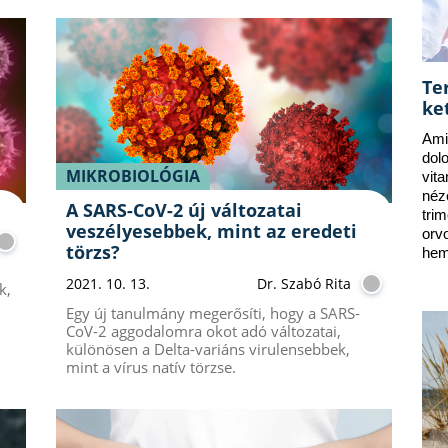
Te
ke
Ami
dol
MIKROBIOLÓGIA
vit
néz
A SARS-CoV-2 új változatai
tri
veszélyesebbek, mint az eredeti
orv
törzs?
hem
2021. 10. 13.
Dr. Szabó Rita
k,
Egy új tanulmány megerősíti, hogy a SARS-
CoV-2 aggodalomra okot adó változatai,
különösen a Delta-variáns virulensebbek,
mint a vírus natív törzse.