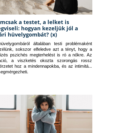
mcsak a testet, a lelket is
gviseli: hogyan kezeljük jól a
ári hüvelygombát? (x)
üvelygombáról általában testi problémaként 
zélünk, sokszor elfeledve azt a tényt, hogy a 
tőzés pszichés megterhelést is ró a nőkre. Az 
itáció, a viszketés okozta szorongás rossz 
érzetet hoz a mindennapokba, és az intimitást 
megmérgezheti.