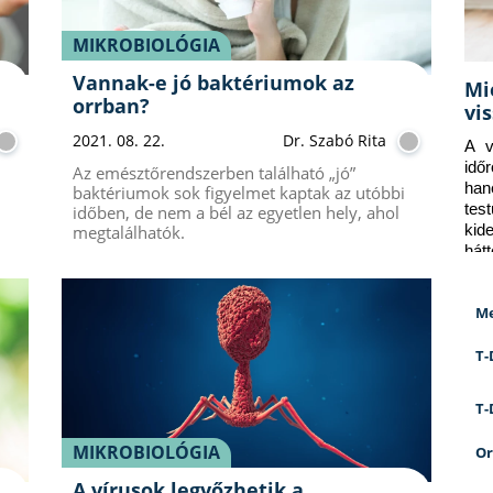
MIKROBIOLÓGIA
Vannak-e jó baktériumok az
Mi
orrban?
vi
2021. 08. 22.
Dr. Szabó Rita
A v
idő
Az emésztőrendszerben található „jó”
han
baktériumok sok figyelmet kaptak az utóbbi
tes
időben, de nem a bél az egyetlen hely, ahol
kid
megtalálhatók.
hát
Me
T-
T-
MIKROBIOLÓGIA
Or
A vírusok legyőzhetik a