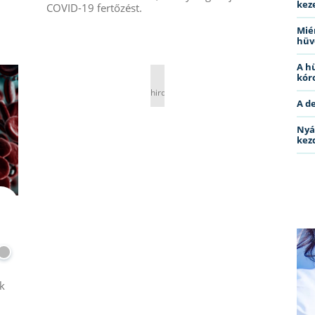
kez
COVID-19 fertőzést.
Miér
hüv
A h
kóro
hirdetés
A d
Nyá
kez
k