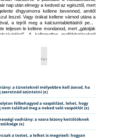
pár nap után elmegy a kedved az egésztől, mert 
gelente éhgyomorra kellene bevenned, amitől 
szul leszel. Vagy órákat kellene várnod utána a 
éval, a tejről meg a kalciumtablettádról pedig 
nte teljesen le kellene mondanod, mert „gátolják 
elszívódást”. A kellemetlen mellékhatásokról 
ig jobb nem is beszélni… Ismerős helyzet?
hirdetés
hiány: a tüneteknél mélyebbre kell ásnod, ha
 szeretnéd szüntetni (x)
folyton félbehagyod a vaspótlást, lehet, hogy
 nem találtad meg a neked való vaspótlót (x)
hességi vashiány: a vasra bizony kettőtöknek
 szüksége (x)
csak a testet, a lelket is megviseli: hogyan