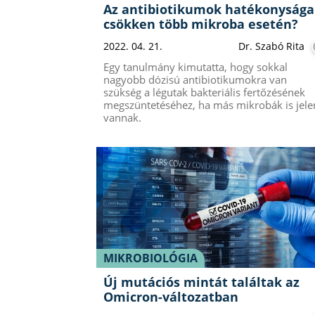
Az antibiotikumok hatékonysága
csökken több mikroba esetén?
2022. 04. 21.
Dr. Szabó Rita
Egy tanulmány kimutatta, hogy sokkal
nagyobb dózisú antibiotikumokra van
szükség a légutak bakteriális fertőzésének
megszüntetéséhez, ha más mikrobák is jele
vannak.
MIKROBIOLÓGIA
Új mutációs mintát találtak az
Omicron-változatban