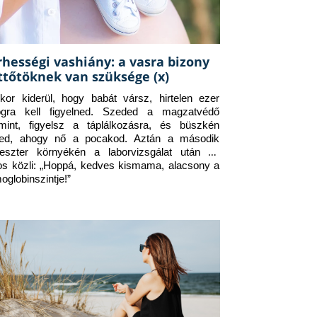
rhességi vashiány: a vasra bizony
ttőtöknek van szüksége (x)
kor kiderül, hogy babát vársz, hirtelen ezer 
ogra kell figyelned. Szeded a magzatvédő 
amint, figyelsz a táplálkozásra, és büszkén 
ed, ahogy nő a pocakod. Aztán a második 
meszter környékén a laborvizsgálat után az 
os közli: „Hoppá, kedves kismama, alacsony a 
oglobinszintje!”