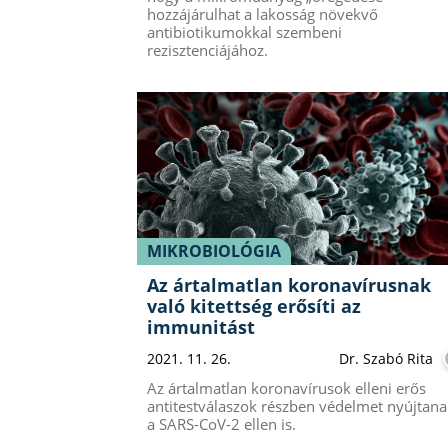
hozzájárulhat a lakosság növekvő
antibiotikumokkal szembeni
rezisztenciájához.
MIKROBIOLÓGIA
Az ártalmatlan koronavírusnak
való kitettség erősíti az
immunitást
2021. 11. 26.
Dr. Szabó Rita
Az ártalmatlan koronavírusok elleni erős
antitestválaszok részben védelmet nyújtana
a SARS-CoV-2 ellen is.