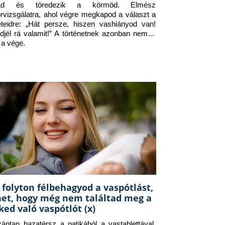
jad és töredezik a körmöd. Elmész 
orvizsgálatra, ahol végre megkapod a választ a 
eteidre: „Hát persze, hiszen vashiányod van! 
djél rá valamit!” A történetnek azonban nem itt 
 a vége.
 folyton félbehagyod a vaspótlást,
het, hogy még nem találtad meg a
ked való vaspótlót (x)
zántan hazatérsz a patikából a vastablettával, 