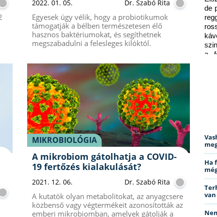
2022. 01. 05.
Dr. Szabó Rita
de 
2
Egyesek úgy vélik, hogy a probiotikumok
reg
támogatják a bélben természetesen élő
ros
hasznos baktériumokat, és segíthetnek
káv
megszabadulni a felesleges kilóktól.
szi
a f
ped
Vas
MIKROBIOLÓGIA
meg
A mikrobiom gátolhatja a COVID-
Ha 
19 fertőzés kialakulását?
még
2021. 12. 06.
Dr. Szabó Rita
Ter
van
A kutatók olyan metabolitokat, az anyagcsere
közbenső vagy végtermékeit azonosították az
Nem
emberi mikrobiomban, amelyek gátolják a