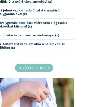
eljük jól a nyári hüvelygombát? (x)
t jelentkezik újra és újra? A visszatérő
elygomba okai (x)
üvelygomba kezelése: Miért nem elég csak a
kozókat kiirtani? (x)
ehidratáció nem várt szövődményei (x)
ri felfázás? A védelem akár a beleinknél is
dődhet (x)
TOVÁBBI CIKKEINK