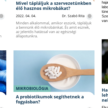
Mivel tápláljuk a szervezetünkben
ha
lab
élő hasznos mikrobákat?
tün
2022. 04. 04.
Dr. Szabó Rita
Sze
van
Minden alkalommal, amikor eszünk, tápláljuk
a bennünk élő mikrobáinkat. És amit esznek,
az jelentős hatással van az egészségi
n
állapotunkra.
MIKROBIOLÓGIA
Ha
le
A probiotikumok segíthetnek a
ne
fogyásban?
Els