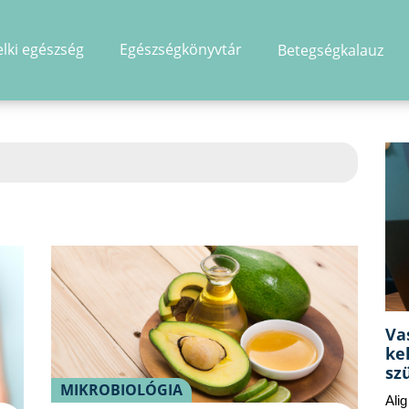
elki egészség
Egészségkönyvtár
Betegségkalauz
hirdetés
Va
ke
sz
MIKROBIOLÓGIA
Ali