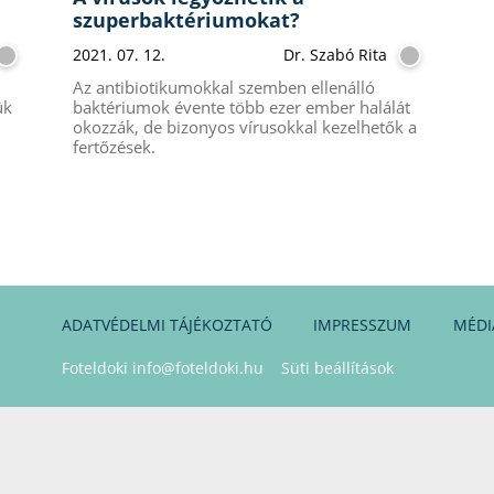
szuperbaktériumokat?
2021. 07. 12.
Dr. Szabó Rita
Az antibiotikumokkal szemben ellenálló
ük
baktériumok évente több ezer ember halálát
okozzák, de bizonyos vírusokkal kezelhetők a
fertőzések.
ADATVÉDELMI TÁJÉKOZTATÓ
IMPRESSZUM
MÉDI
Foteldoki
info@foteldoki.hu
Süti beállítások