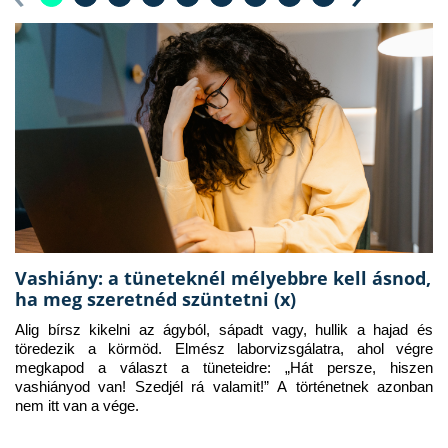
Vashiány: a tüneteknél mélyebbre kell ásnod,
ha meg szeretnéd szüntetni (x)
Alig bírsz kikelni az ágyból, sápadt vagy, hullik a hajad és 
töredezik a körmöd. Elmész laborvizsgálatra, ahol végre 
megkapod a választ a tüneteidre: „Hát persze, hiszen 
vashiányod van! Szedjél rá valamit!” A történetnek azonban 
nem itt van a vége.