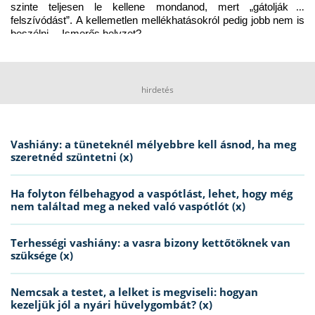
szinte teljesen le kellene mondanod, mert „gátolják a 
felszívódást”. A kellemetlen mellékhatásokról pedig jobb nem is 
beszélni… Ismerős helyzet?
hirdetés
Vashiány: a tüneteknél mélyebbre kell ásnod, ha meg
szeretnéd szüntetni (x)
Ha folyton félbehagyod a vaspótlást, lehet, hogy még
nem találtad meg a neked való vaspótlót (x)
Terhességi vashiány: a vasra bizony kettőtöknek van
szüksége (x)
Nemcsak a testet, a lelket is megviseli: hogyan
kezeljük jól a nyári hüvelygombát? (x)