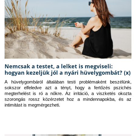
Nemcsak a testet, a lelket is megviseli:
hogyan kezeljük jól a nyári hüvelygombát? (x)
A hüvelygombáról általában testi problémaként beszélünk, 
sokszor elfeledve azt a tényt, hogy a fertőzés pszichés 
megterhelést is ró a nőkre. Az irritáció, a viszketés okozta 
szorongás rossz közérzetet hoz a mindennapokba, és az 
intimitást is megmérgezheti.