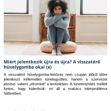
Miért jelentkezik újra és újra? A visszatérő
hüvelygomba okai (x)
A visszatérő hüvelygomba-fertőzés nem csupán időről időre 
jelentkező kellemetlen tünetegyüttes, hanem a szervezet 
jelzése: valami „elromlott” a testünkben. A tünetenyhítés mellett 
fontos, hogy kiderítsük: mi áll a makacs intimprobléma 
hátterében.