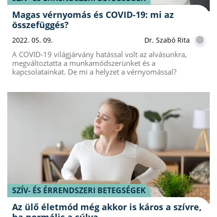
Magas vérnyomás és COVID-19: mi az
összefüggés?
2022. 05. 09.
Dr. Szabó Rita
A COVID-19 világjárvány hatással volt az alvásunkra,
megváltoztatta a munkamódszerünket és a
kapcsolatainkat. De mi a helyzet a vérnyomással?
SZÍV- ÉS ÉRRENDSZERI BETEGSÉGEK
Az ülő életmód még akkor is káros a szívre,
ha normális a súlya