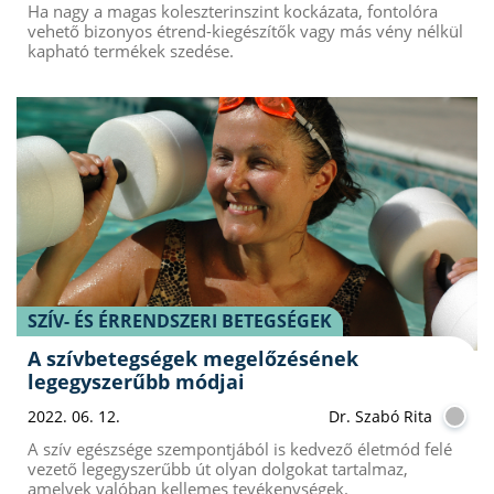
Ha nagy a magas koleszterinszint kockázata, fontolóra
vehető bizonyos étrend-kiegészítők vagy más vény nélkül
kapható termékek szedése.
SZÍV- ÉS ÉRRENDSZERI BETEGSÉGEK
A szívbetegségek megelőzésének
legegyszerűbb módjai
2022. 06. 12.
Dr. Szabó Rita
A szív egészsége szempontjából is kedvező életmód felé
vezető legegyszerűbb út olyan dolgokat tartalmaz,
amelyek valóban kellemes tevékenységek.