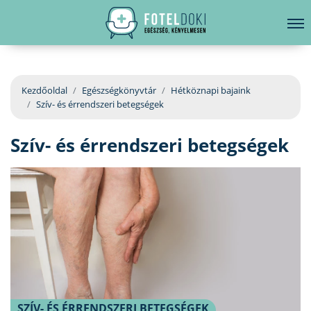
hirdetés
LELKI EGÉSZSÉG
Bejelentkezés
EGÉSZSÉGKÖNYVTÁR
Kezdőoldal
Egészségkönyvtár
Hétköznapi bajaink
Szív- és érrendszeri betegségek
BETEGSÉGKALAUZ
Szív- és érrendszeri betegségek
ÜGYELETKERESŐ
ORVOS VÁLASZOL
ORVOSKERESŐ
SZÍV- ÉS ÉRRENDSZERI BETEGSÉGEK