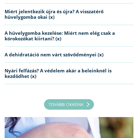
Miért jelentkezik újra és újra? A visszatérő
hüvelygomba okai (x)
A hüvelygomba kezelése: Miért nem elég csak a
kórokozókat kiirtani? (x)
A dehidratáció nem várt szövődményei (x)
Nyári felfázás? A védelem akár a beleinknél is
kezdődhet (x)
TOVÁBBI CIKKEINK