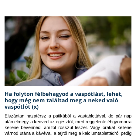
Ha folyton félbehagyod a vaspótlást, lehet,
hogy még nem találtad meg a neked való
vaspótlót (x)
Elszántan hazatérsz a patikából a vastablettával, de pár nap 
után elmegy a kedved az egésztől, mert reggelente éhgyomorra 
kellene bevenned, amitől rosszul leszel. Vagy órákat kellene 
várnod utána a kávéval, a tejről meg a kalciumtablettádról pedig 