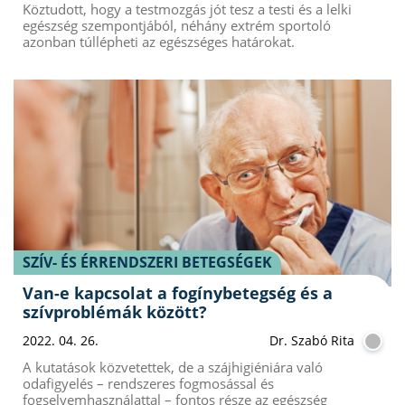
Köztudott, hogy a testmozgás jót tesz a testi és a lelki
egészség szempontjából, néhány extrém sportoló
azonban túllépheti az egészséges határokat.
SZÍV- ÉS ÉRRENDSZERI BETEGSÉGEK
Van-e kapcsolat a fogínybetegség és a
szívproblémák között?
2022. 04. 26.
Dr. Szabó Rita
A kutatások közvetettek, de a szájhigiéniára való
odafigyelés – rendszeres fogmosással és
fogselyemhasználattal – fontos része az egészség