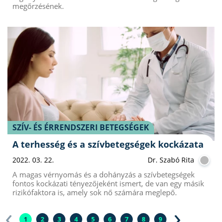
megőrzésének.
SZÍV- ÉS ÉRRENDSZERI BETEGSÉGEK
A terhesség és a szívbetegségek kockázata
2022. 03. 22.
Dr. Szabó Rita
A magas vérnyomás és a dohányzás a szívbetegségek
fontos kockázati tényezőjeként ismert, de van egy másik
rizikófaktora is, amely sok nő számára meglepő.
‹
›
1
2
3
4
5
6
7
8
9