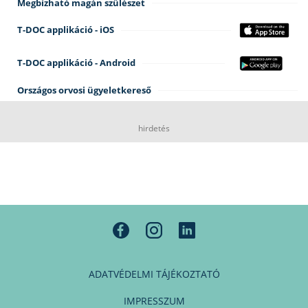
Megbízható magán szülészet
T-DOC applikáció - iOS
T-DOC applikáció - Android
Országos orvosi ügyeletkereső
hirdetés
ADATVÉDELMI TÁJÉKOZTATÓ
IMPRESSZUM