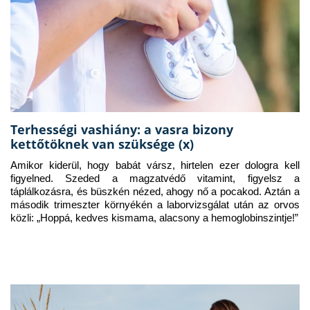
Terhességi vashiány: a vasra bizony
kettőtöknek van szüksége (x)
Amikor kiderül, hogy babát vársz, hirtelen ezer dologra kell 
figyelned. Szeded a magzatvédő vitamint, figyelsz a 
táplálkozásra, és büszkén nézed, ahogy nő a pocakod. Aztán a 
második trimeszter környékén a laborvizsgálat után az orvos 
közli: „Hoppá, kedves kismama, alacsony a hemoglobinszintje!”