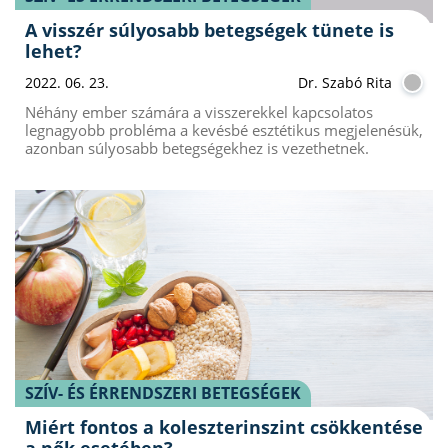
A visszér súlyosabb betegségek tünete is
lehet?
2022. 06. 23.
Dr. Szabó Rita
Néhány ember számára a visszerekkel kapcsolatos
legnagyobb probléma a kevésbé esztétikus megjelenésük,
azonban súlyosabb betegségekhez is vezethetnek.
SZÍV- ÉS ÉRRENDSZERI BETEGSÉGEK
Miért fontos a koleszterinszint csökkentése
a nők esetében?