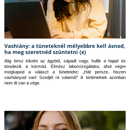
Vashiány: a tüneteknél mélyebbre kell ásnod,
ha meg szeretnéd szüntetni (x)
Alig bírsz kikelni az ágyból, sápadt vagy, hullik a hajad és 
töredezik a körmöd. Elmész laborvizsgálatra, ahol végre 
megkapod a választ a tüneteidre: „Hát persze, hiszen 
vashiányod van! Szedjél rá valamit!” A történetnek azonban 
nem itt van a vége.