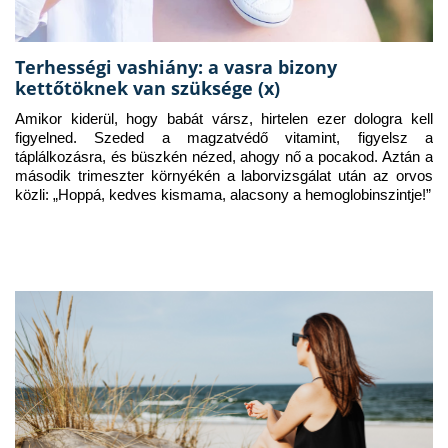
Terhességi vashiány: a vasra bizony
kettőtöknek van szüksége (x)
Amikor kiderül, hogy babát vársz, hirtelen ezer dologra kell 
figyelned. Szeded a magzatvédő vitamint, figyelsz a 
táplálkozásra, és büszkén nézed, ahogy nő a pocakod. Aztán a 
második trimeszter környékén a laborvizsgálat után az orvos 
közli: „Hoppá, kedves kismama, alacsony a hemoglobinszintje!”