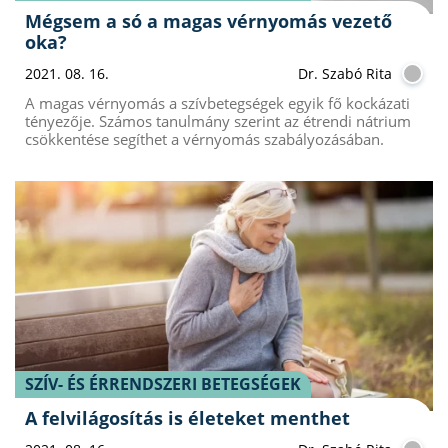
Mégsem a só a magas vérnyomás vezető
oka?
2021. 08. 16.
Dr. Szabó Rita
A magas vérnyomás a szívbetegségek egyik fő kockázati
tényezője. Számos tanulmány szerint az étrendi nátrium
csökkentése segíthet a vérnyomás szabályozásában.
SZÍV- ÉS ÉRRENDSZERI BETEGSÉGEK
A felvilágosítás is életeket menthet