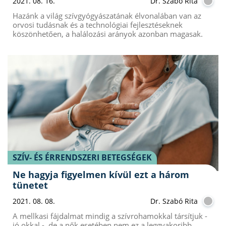
2021. 08. 16.
Dr. Szabó Rita
Hazánk a világ szívgyógyászatának élvonalában van az
orvosi tudásnak és a technológiai fejlesztéseknek
köszönhetően, a halálozási arányok azonban magasak.
SZÍV- ÉS ÉRRENDSZERI BETEGSÉGEK
Ne hagyja figyelmen kívül ezt a három
tünetet
2021. 08. 08.
Dr. Szabó Rita
A mellkasi fájdalmat mindig a szívrohamokkal társítjuk -
jó okkal -, de a nők esetében nem ez a leggyakoribb