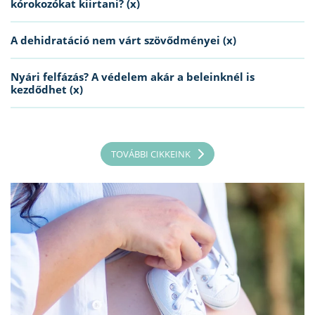
kórokozókat kiirtani? (x)
A dehidratáció nem várt szövődményei (x)
Nyári felfázás? A védelem akár a beleinknél is
kezdődhet (x)
TOVÁBBI CIKKEINK