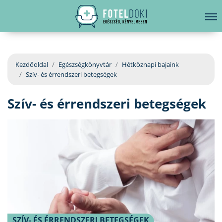
hirdetés
LELKI EGÉSZSÉG
Bejelentkezés
EGÉSZSÉGKÖNYVTÁR
Kezdőoldal
Egészségkönyvtár
Hétköznapi bajaink
Szív- és érrendszeri betegségek
BETEGSÉGKALAUZ
Szív- és érrendszeri betegségek
ÜGYELETKERESŐ
ORVOS VÁLASZOL
ORVOSKERESŐ
SZÍV- ÉS ÉRRENDSZERI BETEGSÉGEK