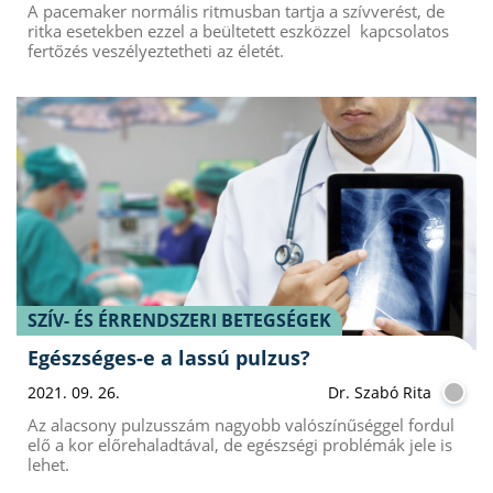
A pacemaker normális ritmusban tartja a szívverést, de
ritka esetekben ezzel a beültetett eszközzel kapcsolatos
fertőzés veszélyeztetheti az életét.
SZÍV- ÉS ÉRRENDSZERI BETEGSÉGEK
Egészséges-e a lassú pulzus?
2021. 09. 26.
Dr. Szabó Rita
Az alacsony pulzusszám nagyobb valószínűséggel fordul
elő a kor előrehaladtával, de egészségi problémák jele is
lehet.