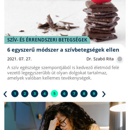
SZÍV- ÉS ÉRRENDSZERI BETEGSÉGEK
6 egyszerű módszer a szívbetegségek ellen
2021. 07. 27.
Dr. Szabó Rita
A szív egészsége szempontjából is kedvező életmód felé
vezető legegyszerűbb út olyan dolgokat tartalmaz,
amelyek valóban kellemes tevékenységek.
‹
›
1
2
3
4
5
6
7
8
9