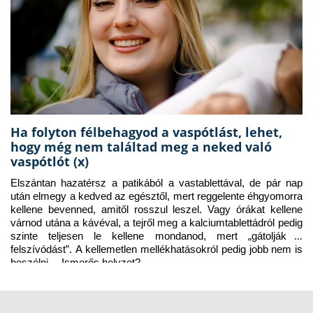
Ha folyton félbehagyod a vaspótlást, lehet,
hogy még nem találtad meg a neked való
vaspótlót (x)
Elszántan hazatérsz a patikából a vastablettával, de pár nap 
után elmegy a kedved az egésztől, mert reggelente éhgyomorra 
kellene bevenned, amitől rosszul leszel. Vagy órákat kellene 
várnod utána a kávéval, a tejről meg a kalciumtablettádról pedig 
szinte teljesen le kellene mondanod, mert „gátolják a 
felszívódást”. A kellemetlen mellékhatásokról pedig jobb nem is 
beszélni… Ismerős helyzet?