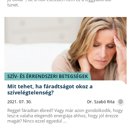
tünet.
SZÍV- ÉS ÉRRENDSZERI BETEGSÉGEK
Mit tehet, ha fáradtságot okoz a
szívelégtelenség?
2021. 07. 30.
Dr. Szabó Rita
Reggel fáradtan ébred? Vagy már azon gondolkodik, hogy
lesz-e valaha elegendő energiája ahhoz, hogy jól érezze
magát? Nincs ezzel egyedül …