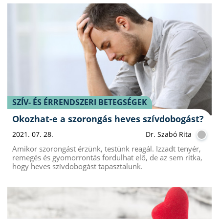
SZÍV- ÉS ÉRRENDSZERI BETEGSÉGEK
Okozhat-e a szorongás heves szívdobogást?
2021. 07. 28.
Dr. Szabó Rita
Amikor szorongást érzünk, testünk reagál. Izzadt tenyér,
remegés és gyomorrontás fordulhat elő, de az sem ritka,
hogy heves szívdobogást tapasztalunk.