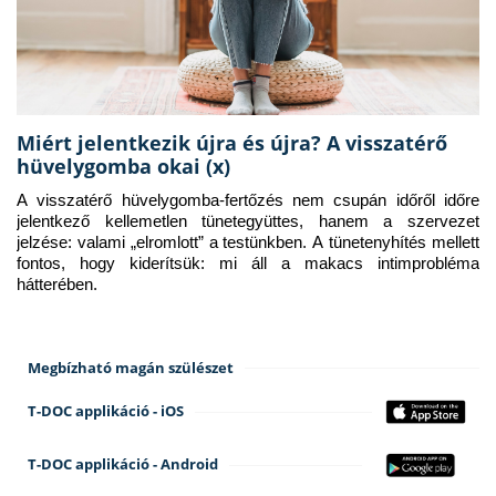
Miért jelentkezik újra és újra? A visszatérő
hüvelygomba okai (x)
A visszatérő hüvelygomba-fertőzés nem csupán időről időre 
jelentkező kellemetlen tünetegyüttes, hanem a szervezet 
jelzése: valami „elromlott” a testünkben. A tünetenyhítés mellett 
fontos, hogy kiderítsük: mi áll a makacs intimprobléma 
hátterében.
Megbízható magán szülészet
T-DOC applikáció - iOS
T-DOC applikáció - Android