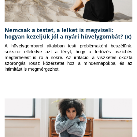
Nemcsak a testet, a lelket is megviseli:
hogyan kezeljük jól a nyári hüvelygombát? (x)
A hüvelygombáról általában testi problémaként beszélünk, 
sokszor elfeledve azt a tényt, hogy a fertőzés pszichés 
megterhelést is ró a nőkre. Az irritáció, a viszketés okozta 
szorongás rossz közérzetet hoz a mindennapokba, és az 
intimitást is megmérgezheti.