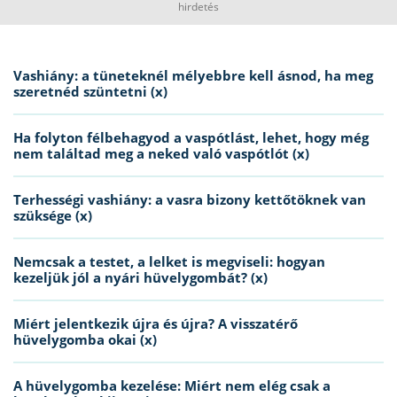
hirdetés
Vashiány: a tüneteknél mélyebbre kell ásnod, ha meg
szeretnéd szüntetni (x)
Ha folyton félbehagyod a vaspótlást, lehet, hogy még
nem találtad meg a neked való vaspótlót (x)
Terhességi vashiány: a vasra bizony kettőtöknek van
szüksége (x)
Nemcsak a testet, a lelket is megviseli: hogyan
kezeljük jól a nyári hüvelygombát? (x)
Miért jelentkezik újra és újra? A visszatérő
hüvelygomba okai (x)
A hüvelygomba kezelése: Miért nem elég csak a