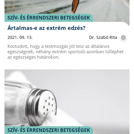
SZÍV- ÉS ÉRRENDSZERI BETEGSÉGEK
Ártalmas-e az extrém edzés?
2021. 09. 13.
Dr. Szabó Rita
Köztudott, hogy a testmozgás jót tesz az általános
egészségnek, néhány extrém sportoló azonban túlléphet
az egészséges határokon.
SZÍV- ÉS ÉRRENDSZERI BETEGSÉGEK